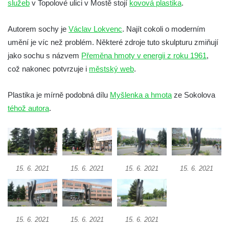
služeb
v Topolové ulici v Mostě stojí
kovová plastika
.
Socha Koroun bezzubý v ZOO Hluboká
Socha Plejtvák obrovský v ZOO Hluboká
Autorem sochy je
Václav Lokvenc
. Najít cokoli o moderním
umění je víc než problém. Některé zdroje tuto skulpturu zmiňují
Socha Medvěd jeskynní v ZOO Hluboká
jako sochu s názvem
Přeměna hmoty v energii z roku 1961
,
Socha Mamutí lebka v ZOO Hluboká
což nakonec potvrzuje i
městský web
.
Socha Mamut srstnatý v ZOO Hluboká
Socha Orel v ZOO Hluboká
Plastika je mírně podobná dílu
Myšlenka a hmota
ze Sokolova
Socha Vydry si hrají v ZOO Hluboká
téhož autora
.
Socha Přátelství v ZOO Hluboká
Socha Matka příroda v ZOO Hluboká
Socha Lišky v ZOO Hluboká
15. 6. 2021
15. 6. 2021
15. 6. 2021
15. 6. 2021
Socha Kudlanka v ZOO Hluboká
Socha Vlčice s mládětem v ZOO Hluboká
Socha Rys číhající na srnu v ZOO Hluboká
Socha Orlice v ZOO Hluboká
15. 6. 2021
15. 6. 2021
15. 6. 2021