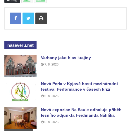
Socha Mystik v ZOO Hluboká
Tisknout
Reliéf Rodina a práce na budově záložny
čp. 69/1 v Českých Budějovicích
Socha Jana Valeria Jirsíka u Černé věže v
Českých Budějovicích
naseveru.net
Socha Krista klesajícího pod křížem u
Varhany jako hlas krajiny
kostela svatého Mikuláše v Českých
7. 8. 2026
Budějovicích
Socha svatého Jana Nepomuckého u
kostela svaté Rodiny v Českých
Nová Perla v Kyjově hostí mezinárodní
festival Performance v časech krizí
Budějovicích
6. 8. 2026
Socha S tebou v parku na Senovážném
náměstí v Českých Budějovicích
Nová expozice Na Saule odhaluje příběh
lesního adjunkta Ferdinanda Náhlíka
Socha Tornádo v parku na Senovážném
6. 8. 2026
náměstí v Českých Budějovicích