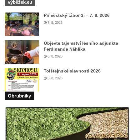
Sousoší Humanoidi na Lannově třídě v
výběžek.eu
Českých Budějovicích
Příměstský tábor 3. – 7. 8. 2026
Pomník Vojtěcha Adalberta Lanny v parku
7. 8. 2026
Na Sadech v Českých Budějovicích
Pomník Přemysla Otakara II. v parku Na
Objevte tajemství lesního adjunkta
Sadech v Českých Budějovicích
Ferdinanda Náhlíka
Socha Mateřství v parku Na Sadech v
6. 8. 2026
Českých Budějovicích
Tolštejnské slavnosti 2026
Památník Otokara Mokrého v parku Na
3. 8. 2026
Sadech v Českých Budějovicích
Poslední dochovaný tramvajový sloup na
Obrubniky
Pražské třídě v Českých Budějovicích
Socha Civilizovaní na Husově třídě v
Českých Budějovicích
Socha svatého Jana Nepomuckého Na
Sadech u Mlýnské stoky v Českých