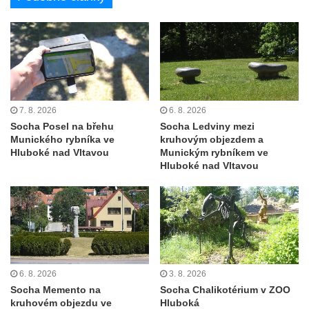
Kamenném Újezdě
Socha na náměstí J. V. Kamarýta ve
Velešíně
Pomník J. V. Kamarýta v Krumlovské ulici ve
Velešíně
Pamětní deska arcibiskupa Micara ve
7. 8. 2026
6. 8. 2026
vstupu do poutního místa Římov
Socha Posel na břehu
Socha Ledviny mezi
Munického rybníka ve
kruhovým objezdem a
Plastika Koule v Gutenbergově ulici v
Hluboké nad Vltavou
Munickým rybníkem ve
Liberci
Hluboké nad Vltavou
Pamětní deska Vojtěcha Kocmicha na
domě čp. 37 v ulici Betlém v Římově
Pomník na paměť zrušení roboty v Plavu
Socha vodníka v Plavu
Socha svatého Jana Nepomuckého v
6. 8. 2026
3. 8. 2026
Třebušíně
Socha Memento na
Socha Chalikotérium v ZOO
kruhovém objezdu ve
Hluboká
Pamětní deska Johanna Nepomuka