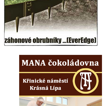
Budějovicích
Sochy brouků u Mlýnské stoky v Českých
Budějovicích
Socha svatého Vincence Ferrerského na
nádvoří kláštera dominikánů v Českých
Budějovicích
Socha svatého Zachariáše na nádvoří
kláštera dominikánů v Českých
Budějovicích
Socha svatého Josefa na nádvoří kláštera
dominikánů v Českých Budějovicích
Socha svaté Anny na nádvoří kláštera
dominikánů v Českých Budějovicích
Socha svatého Dominika na nádvoří
kláštera dominikánů v Českých
Budějovicích