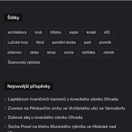
Socha Skupina jeřábů v Tierpark Chemnitz
Socha Panter v ZOO Leipzig
Štítky
Socha Dívka s mušlí v ZOO Leipzig
Socha Tygr v ZOO Leipzig
architektura
hrob
hřbitov
kaple
kostel
kříž
Socha Atlet v ZOO Leipzig
Lužické hory
Most
pamětní deska
park
pomník
Socha Marabu v ZOO Leipzig
pískovec
skála
sloup
socha
vyhlídka
zámek
Busta Karla Maxe Schneidera v ZOO
Šluknovský výběžek
Leipzig
Socha Iásón v ZOO Leipzig
Socha Mladý slon v ZOO Leipzig
Nejnovější příspěvky
Socha Býk v ZOO Dresden
Lapidárium hraničních kamenů u loveckého zámku Ohrada
Socha Uprchlý otrok bojuje s divokým psem
Zvonice na Pěnkavčím vrchu ve Vrchlického ulici ve Varnsdorfu
v ZOO Dresden
Dubová alej u loveckého zámku Ohrada
Socha krokodýla v ZOO Dresden
Socha Posel na břehu Munického rybníka ve Hluboké nad
Socha slona v ZOO Dresden