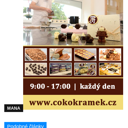
Sousoší Kalvárie před klášterem
dominikánů u Piaristického náměstí v
Českých Budějovicích
Socha svatého Václava u pramene v
Semilech
Pamětní deska Tomáše Garrigue Masaryka
na radnici v Českých Budějovicích
Pamětní deska na biskupské rezidenci v
Českých Budějovicích
Pamětní deska Josefa Hloucha na
biskupské rezidenci v Českých
Budějovicích
Socha žáby u rybníčku na Náměstí v
Kamenném Újezdě
MANA
Pamětní kámen družebních obcí Kamenný
Újezd a Krauchthal v parku na Náměstí v
Podobné články