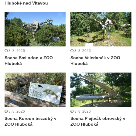
Hluboké nad Vltavou
Fischera na domě čp. 5/16 na třídě 9.
května v Rumburku
Pamětní deska Johanna Neumanna
severně od Tokáně
Obrázek svatého Huberta na buku svatého
Huberta
3. 8. 2026
3. 8. 2026
Socha Smilodon v ZOO
Socha Veledaněk v ZOO
Obrázek svatého Jakuba na skále u cesty
Hluboká
Hluboká
východně od Srbské Kamenice
Busta Jana Amose Komenského na domě
čp. 37 v Račicích
Socha ležícího koně v Sadech
Československé armády v Teplicích
Socha Medvídě v Tierpark Chemnitz
3. 8. 2026
3. 8. 2026
Socha Koroun bezzubý v
Socha Plejtvák obrovský v
Sochy Ležící žena v Tierpark Chemnitz
ZOO Hluboká
ZOO Hluboká
Sochy Ptáci v Tierpark Chemnitz