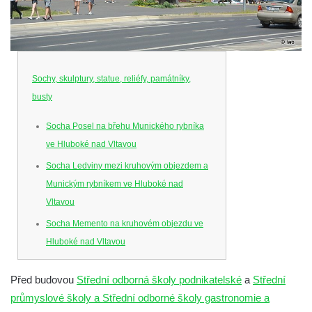
Sochy, skulptury, statue, reliéfy, památníky,
busty
Socha Posel na břehu Munického rybníka
ve Hluboké nad Vltavou
Socha Ledviny mezi kruhovým objezdem a
Munickým rybníkem ve Hluboké nad
Vltavou
Socha Memento na kruhovém objezdu ve
Hluboké nad Vltavou
Socha Chalikotérium v ZOO Hluboká
Před budovou
Střední odborná školy podnikatelské
a
Střední
Socha Smilodon v ZOO Hluboká
průmyslové školy a Střední odborné školy gastronomie a
Socha Veledaněk v ZOO Hluboká