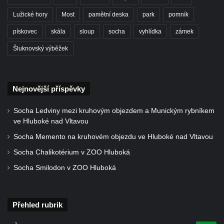
Socha Tygr v ZOO Leipzig
Lužické hory
Most
pamětní deska
park
pomník
Socha Atlet v ZOO Leipzig
pískovec
skála
sloup
socha
vyhlídka
zámek
Socha Marabu v ZOO Leipzig
Šluknovský výběžek
Busta Karla Maxe Schneidera v ZOO
Leipzig
Socha Iásón v ZOO Leipzig
Nejnovější příspěvky
Socha Mladý slon v ZOO Leipzig
Socha Býk v ZOO Dresden
Socha Ledviny mezi kruhovým objezdem a Munickým rybníkem
ve Hluboké nad Vltavou
Socha Uprchlý otrok bojuje s divokým psem
Socha Memento na kruhovém objezdu ve Hluboké nad Vltavou
v ZOO Dresden
Socha Chalikotérium v ZOO Hluboká
Socha krokodýla v ZOO Dresden
Socha Smilodon v ZOO Hluboká
Socha slona v ZOO Dresden
Socha Faun s medvíďaty v ZOO Dresden
Socha divokého prasete před vstupem do
Přehled rubrik
ZOO Dresden