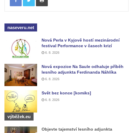
Socha Jana Valeria Jirsíka u Černé věže v
Českých Budějovicích
Socha Krista klesajícího pod křížem u
naseveru.net
kostela svatého Mikuláše v Českých
Budějovicích
Nová Perla v Kyjově hostí mezinárodní
festival Performance v časech krizí
Socha svatého Jana Nepomuckého u
6. 8. 2026
kostela svaté Rodiny v Českých
Budějovicích
Nová expozice Na Saule odhaluje příběh
lesního adjunkta Ferdinanda Náhlíka
Socha S tebou v parku na Senovážném
6. 8. 2026
náměstí v Českých Budějovicích
Socha Tornádo v parku na Senovážném
Svět bez konce [komiks]
náměstí v Českých Budějovicích
6. 8. 2026
Sousoší Humanoidi na Lannově třídě v
Českých Budějovicích
výběžek.eu
Pomník Vojtěcha Adalberta Lanny v parku
Objevte tajemství lesního adjunkta
Na Sadech v Českých Budějovicích