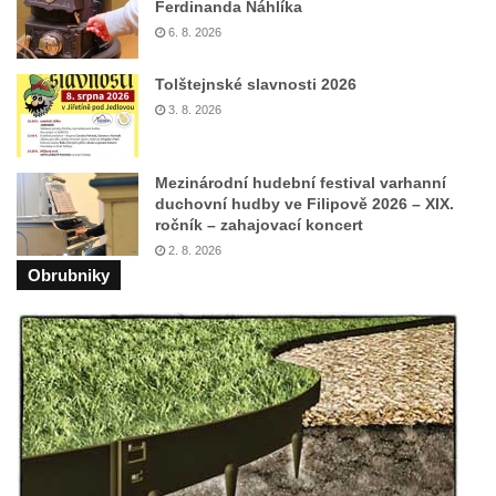
Ferdinanda Náhlíka
Pomník Přemysla Otakara II. v parku Na
6. 8. 2026
Sadech v Českých Budějovicích
Tolštejnské slavnosti 2026
Socha Mateřství v parku Na Sadech v
3. 8. 2026
Českých Budějovicích
Památník Otokara Mokrého v parku Na
Sadech v Českých Budějovicích
Mezinárodní hudební festival varhanní
duchovní hudby ve Filipově 2026 – XIX.
Poslední dochovaný tramvajový sloup na
ročník – zahajovací koncert
Pražské třídě v Českých Budějovicích
2. 8. 2026
Obrubniky
Socha Civilizovaní na Husově třídě v
Českých Budějovicích
Socha svatého Jana Nepomuckého Na
Sadech u Mlýnské stoky v Českých
Budějovicích
Sochy brouků u Mlýnské stoky v Českých
Budějovicích
Socha svatého Vincence Ferrerského na