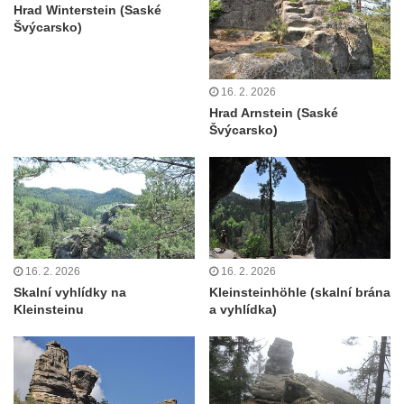
Pomník J. V. Kamarýta v Krumlovské ulici ve
Hrad Winterstein (Saské
Velešíně
Švýcarsko)
Pamětní deska arcibiskupa Micara ve
vstupu do poutního místa Římov
16. 2. 2026
Plastika Koule v Gutenbergově ulici v
Hrad Arnstein (Saské
Liberci
Švýcarsko)
Pamětní deska Vojtěcha Kocmicha na
domě čp. 37 v ulici Betlém v Římově
Pomník na paměť zrušení roboty v Plavu
Socha vodníka v Plavu
Socha svatého Jana Nepomuckého v
16. 2. 2026
16. 2. 2026
Třebušíně
Skalní vyhlídky na
Kleinsteinhöhle (skalní brána
Kleinsteinu
a vyhlídka)
Pamětní deska Johanna Nepomuka
Fischera na domě čp. 5/16 na třídě 9.
května v Rumburku
Pamětní deska Johanna Neumanna