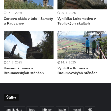
severně od Tokáně
Obrázek svatého Huberta na buku svatého
15. 1. 2026
29. 7. 2025
Huberta
Čertova skála v údolí Samoty
Vyhlídka Lokomotiva v
u Radvance
Teplických skalách
Obrázek svatého Jakuba na skále u cesty
východně od Srbské Kamenice
Busta Jana Amose Komenského na domě
čp. 37 v Račicích
Socha ležícího koně v Sadech
Československé armády v Teplicích
14. 7. 2025
14. 7. 2025
Socha Medvídě v Tierpark Chemnitz
Kamenná brána v
Vyhlídka Koruna v
Broumovských stěnách
Broumovských stěnách
Sochy Ležící žena v Tierpark Chemnitz
Sochy Ptáci v Tierpark Chemnitz
Socha Skupina jeřábů v Tierpark Chemnitz
Štítky
Socha Panter v ZOO Leipzig
Socha Dívka s mušlí v ZOO Leipzig
architektura
hrob
hřbitov
kaple
kostel
kříž