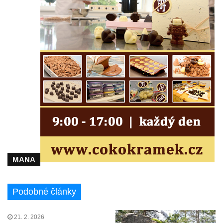
Semilech
Pamětní deska Tomáše Garrigue Masaryka
na radnici v Českých Budějovicích
Pamětní deska na biskupské rezidenci v
Českých Budějovicích
Pamětní deska Josefa Hloucha na
biskupské rezidenci v Českých
Budějovicích
Socha žáby u rybníčku na Náměstí v
Kamenném Újezdě
Pamětní kámen družebních obcí Kamenný
MANA
Újezd a Krauchthal v parku na Náměstí v
Kamenném Újezdě
Podobné články
Socha na náměstí J. V. Kamarýta ve
Velešíně
21. 2. 2026