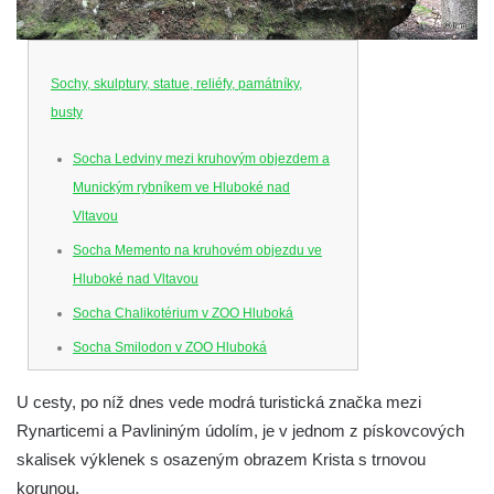
Sochy, skulptury, statue, reliéfy, památníky,
busty
Socha Ledviny mezi kruhovým objezdem a
Munickým rybníkem ve Hluboké nad
Vltavou
Socha Memento na kruhovém objezdu ve
Hluboké nad Vltavou
Socha Chalikotérium v ZOO Hluboká
Socha Smilodon v ZOO Hluboká
Socha Veledaněk v ZOO Hluboká
U cesty, po níž dnes vede modrá turistická značka mezi
Socha Koroun bezzubý v ZOO Hluboká
Rynarticemi a Pavlininým údolím, je v jednom z pískovcových
Socha Plejtvák obrovský v ZOO Hluboká
skalisek výklenek s osazeným obrazem Krista s trnovou
Socha Medvěd jeskynní v ZOO Hluboká
korunou.