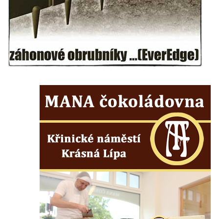
nádvoří kláštera dominikánů v Českých
Budějovicích
Socha svatého Zachariáše na nádvoří
kláštera dominikánů v Českých
Budějovicích
Socha svatého Josefa na nádvoří kláštera
dominikánů v Českých Budějovicích
Socha svaté Anny na nádvoří kláštera
dominikánů v Českých Budějovicích
Socha svatého Dominika na nádvoří
kláštera dominikánů v Českých
Budějovicích
Sousoší Kalvárie před klášterem
dominikánů u Piaristického náměstí v
Českých Budějovicích
Socha svatého Václava u pramene v