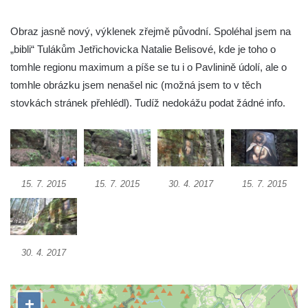
Socha Mamutí lebka v ZOO Hluboká
Obraz jasně nový, výklenek zřejmě původní. Spoléhal jsem na
Socha Mamut srstnatý v ZOO Hluboká
„bibli“ Tulákům Jetřichovicka Natalie Belisové, kde je toho o
Socha Orel v ZOO Hluboká
tomhle regionu maximum a píše se tu i o Pavlinině údolí, ale o
Socha Vydry si hrají v ZOO Hluboká
tomhle obrázku jsem nenašel nic (možná jsem to v těch
Socha Přátelství v ZOO Hluboká
stovkách stránek přehlédl). Tudíž nedokážu podat žádné info.
Socha Matka příroda v ZOO Hluboká
Socha Lišky v ZOO Hluboká
Socha Kudlanka v ZOO Hluboká
15. 7. 2015
15. 7. 2015
30. 4. 2017
15. 7. 2015
Socha Vlčice s mládětem v ZOO Hluboká
Socha Rys číhající na srnu v ZOO Hluboká
Socha Orlice v ZOO Hluboká
Socha Tygr v ZOO Hluboká
30. 4. 2017
Socha Želva v ZOO Hluboká
Socha Kozorožec horský v ZOO Hluboká