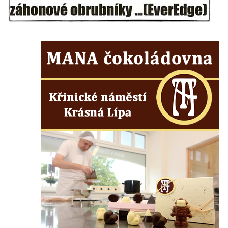
Budějovicích
Socha svatého Vincence Ferrerského na
nádvoří kláštera dominikánů v Českých
Budějovicích
Socha svatého Zachariáše na nádvoří
kláštera dominikánů v Českých
Budějovicích
Socha svatého Josefa na nádvoří kláštera
dominikánů v Českých Budějovicích
Socha svaté Anny na nádvoří kláštera
dominikánů v Českých Budějovicích
Socha svatého Dominika na nádvoří
kláštera dominikánů v Českých
Budějovicích
Sousoší Kalvárie před klášterem
dominikánů u Piaristického náměstí v