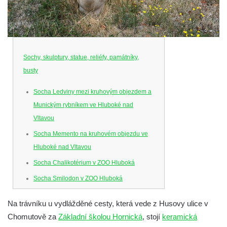
Sochy, skulptury, statue, reliéfy, památníky,
busty
Socha Ledviny mezi kruhovým objezdem a
Munickým rybníkem ve Hluboké nad
Vltavou
Socha Memento na kruhovém objezdu ve
Hluboké nad Vltavou
Socha Chalikotérium v ZOO Hluboká
Socha Smilodon v ZOO Hluboká
Socha Veledaněk v ZOO Hluboká
Na trávníku u vydlážděné cesty, která vede z Husovy ulice v
Socha Koroun bezzubý v ZOO Hluboká
Chomutově za
Základní školou Hornická
, stojí
keramická
Socha Plejtvák obrovský v ZOO Hluboká