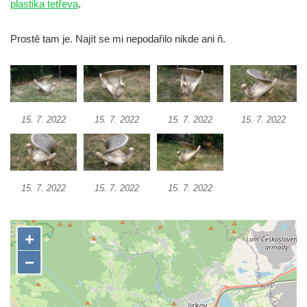
plastika tetřeva
.
Socha Medvěd jeskynní v ZOO Hluboká
Prostě tam je. Najít se mi nepodařilo nikde ani ň.
Socha Mamutí lebka v ZOO Hluboká
Socha Mamut srstnatý v ZOO Hluboká
Socha Orel v ZOO Hluboká
Socha Vydry si hrají v ZOO Hluboká
15. 7. 2022
15. 7. 2022
15. 7. 2022
15. 7. 2022
Socha Přátelství v ZOO Hluboká
Socha Matka příroda v ZOO Hluboká
Socha Lišky v ZOO Hluboká
15. 7. 2022
15. 7. 2022
15. 7. 2022
Socha Kudlanka v ZOO Hluboká
Socha Vlčice s mládětem v ZOO Hluboká
Socha Rys číhající na srnu v ZOO Hluboká
Socha Orlice v ZOO Hluboká
Socha Tygr v ZOO Hluboká
Socha Želva v ZOO Hluboká