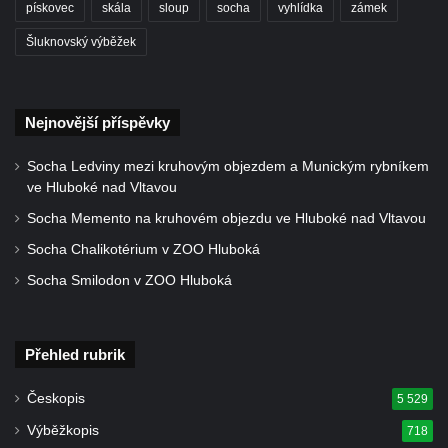
pískovec
skála
sloup
socha
vyhlídka
zámek
Socha Dívka s mušlí v ZOO Leipzig
Šluknovský výběžek
Socha Tygr v ZOO Leipzig
Socha Atlet v ZOO Leipzig
Socha Marabu v ZOO Leipzig
Nejnovější příspěvky
Busta Karla Maxe Schneidera v ZOO
Leipzig
Socha Ledviny mezi kruhovým objezdem a Munickým rybníkem
ve Hluboké nad Vltavou
Socha Iásón v ZOO Leipzig
Socha Memento na kruhovém objezdu ve Hluboké nad Vltavou
Socha Mladý slon v ZOO Leipzig
Socha Chalikotérium v ZOO Hluboká
Socha Býk v ZOO Dresden
Socha Smilodon v ZOO Hluboká
Socha Uprchlý otrok bojuje s divokým psem
v ZOO Dresden
Socha krokodýla v ZOO Dresden
Přehled rubrik
Socha slona v ZOO Dresden
Českopis
5 529
Socha Faun s medvíďaty v ZOO Dresden
Výběžkopis
718
Socha divokého prasete před vstupem do