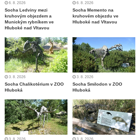
Velešíně
6. 8. 2026
6. 8. 2026
Socha Ledviny mezi
Socha Memento na
Pomník J. V. Kamarýta v Krumlovské ulici ve
kruhovým objezdem a
kruhovém objezdu ve
Velešíně
Munickým rybníkem ve
Hluboké nad Vltavou
Hluboké nad Vltavou
Pamětní deska arcibiskupa Micara ve
vstupu do poutního místa Římov
Plastika Koule v Gutenbergově ulici v
Liberci
Pamětní deska Vojtěcha Kocmicha na
domě čp. 37 v ulici Betlém v Římově
3. 8. 2026
3. 8. 2026
Pomník na paměť zrušení roboty v Plavu
Socha Chalikotérium v ZOO
Socha Smilodon v ZOO
Hluboká
Hluboká
Socha vodníka v Plavu
Socha svatého Jana Nepomuckého v
Třebušíně
Pamětní deska Johanna Nepomuka
Fischera na domě čp. 5/16 na třídě 9.
května v Rumburku
3. 8. 2026
3. 8. 2026