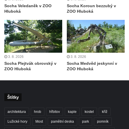
Socha Veledaněk v ZOO
Socha Koroun bezzubý v
Pamětní deska Johanna Neumanna
Hluboká
ZOO Hluboká
severně od Tokáně
Obrázek svatého Huberta na buku svatého
Huberta
Obrázek svatého Jakuba na skále u cesty
východně od Srbské Kamenice
Busta Jana Amose Komenského na domě
3. 8. 2026
3. 8. 2026
čp. 37 v Račicích
Socha Plejtvák obrovský v
Socha Medvěd jeskynní v
ZOO Hluboká
ZOO Hluboká
Socha ležícího koně v Sadech
Československé armády v Teplicích
Socha Medvídě v Tierpark Chemnitz
Sochy Ležící žena v Tierpark Chemnitz
Štítky
Sochy Ptáci v Tierpark Chemnitz
architektura
hrob
hřbitov
kaple
kostel
kříž
Socha Skupina jeřábů v Tierpark Chemnitz
Lužické hory
Most
pamětní deska
park
pomník
Socha Panter v ZOO Leipzig