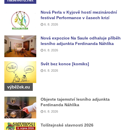
čp. 69/1 v Českých Budějovicích
Nová Perla v Kyjově hostí mezinárodní
Socha Jana Valeria Jirsíka u Černé věže v
festival Performance v časech krizí
Českých Budějovicích
6. 8. 2026
Socha Krista klesajícího pod křížem u
Nová expozice Na Saule odhaluje příběh
kostela svatého Mikuláše v Českých
lesního adjunkta Ferdinanda Náhlíka
Budějovicích
6. 8. 2026
Socha svatého Jana Nepomuckého u
Svět bez konce [komiks]
kostela svaté Rodiny v Českých
6. 8. 2026
Budějovicích
Socha S tebou v parku na Senovážném
výběžek.eu
náměstí v Českých Budějovicích
Socha Tornádo v parku na Senovážném
Objevte tajemství lesního adjunkta
Ferdinanda Náhlíka
náměstí v Českých Budějovicích
6. 8. 2026
Sousoší Humanoidi na Lannově třídě v
Českých Budějovicích
Tolštejnské slavnosti 2026