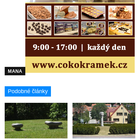
Českých Budějovicích
Socha svatého Václava u pramene v
Semilech
Pamětní deska Tomáše Garrigue Masaryka
na radnici v Českých Budějovicích
Pamětní deska na biskupské rezidenci v
Českých Budějovicích
Pamětní deska Josefa Hloucha na
MANA
biskupské rezidenci v Českých
Budějovicích
Socha žáby u rybníčku na Náměstí v
Podobné články
Kamenném Újezdě
Pamětní kámen družebních obcí Kamenný
Újezd a Krauchthal v parku na Náměstí v
Kamenném Újezdě
Socha na náměstí J. V. Kamarýta ve