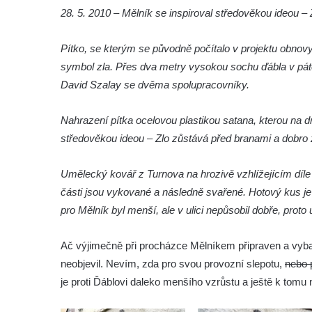
28. 5. 2010 – Mělník se inspiroval středověkou ideou –
Socha Vydry si hrají v ZOO Hluboká
Socha Přátelství v ZOO Hluboká
Pítko, se kterým se původně počítalo v projektu obnov
Socha Matka příroda v ZOO Hluboká
symbol zla. Přes dva metry vysokou sochu ďábla v pátek 
Socha Lišky v ZOO Hluboká
David Szalay se dvěma spolupracovníky.
Socha Kudlanka v ZOO Hluboká
Nahrazení pítka ocelovou plastikou satana, kterou na dr
Socha Vlčice s mládětem v ZOO Hluboká
středověkou ideou – Zlo zůstává před branami a dobro
Socha Rys číhající na srnu v ZOO Hluboká
Socha Orlice v ZOO Hluboká
Umělecký kovář z Turnova na hrozivě vzhlížejícím díle
Socha Tygr v ZOO Hluboká
části jsou vykované a následně svařené. Hotový kus je 
Socha Želva v ZOO Hluboká
pro Mělník byl menší, ale v ulici nepůsobil dobře, proto 
Socha Kozorožec horský v ZOO Hluboká
Ač výjimečně při procházce Mělníkem připraven a vyb
Socha Včela v ZOO Hluboká
neobjevil. Nevím, zda pro svou provozní slepotu,
nebo 
Socha Housenka v ZOO Hluboká
je proti Ďáblovi daleko menšího vzrůstu a ještě k tomu
Socha Nosorožík v ZOO Hluboká