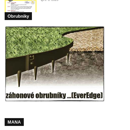
Obrubniky
MANA