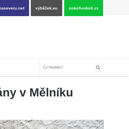
naseveru.net
výběžek.eu
cokolivokoli.cz
ány v Mělníku