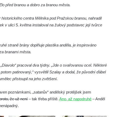
 Zlo před branou a dobro za branou města.
y historického centra Mělníka pod Pražskou branou, nahradil
v ulici 5. května instaloval na žulový podstavec její tvůrce
uhé straně brány doplňuje plastika anděla, je inspirováno
 za branami města.
 „Diavolo“ pracoval dva týdny. „Jde o svařovanou ocel. Některé
potom patinovaný,“ vysvětlil Szalay a dodal, že původní ďábel
umělec přistoupil na jeho zvětšení.
aven poznámkami, „satanův“ andělský protějšek jsem
proto, že už není
– tak třeba příště.
Ano, až napodruhé
– Anděl
 nenápadný.