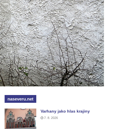
naseveru.net
Varhany jako hlas krajiny
7. 8. 2026