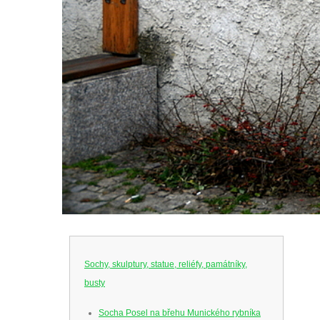
Sochy, skulptury, statue, reliéfy, památníky,
busty
Socha Posel na břehu Munického rybníka