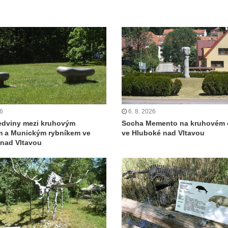
26
6. 8. 2026
edviny mezi kruhovým
Socha Memento na kruhovém 
m a Munickým rybníkem ve
ve Hluboké nad Vltavou
nad Vltavou