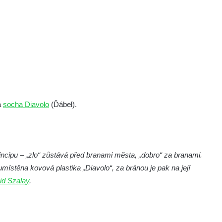
a
socha Diavolo
(Ďábel).
incipu – „zlo“ zůstává před branami města, „dobro“ za branami.
ístěna kovová plastika „Diavolo“, za bránou je pak na její
id Szalay
.