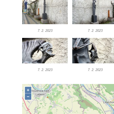
Socha Rosomák v ZOO Hluboká
Socha Beruška v ZOO Hluboká
Socha Vážka v ZOO Hluboká
Socha Volavka v ZOO Hluboká
7. 2. 2023
7. 2. 2023
Flamingo trůn v ZOO Hluboká
Lavička Kůň Převalského v ZOO Hluboká
Lysá nad Labem, barokní město Šporkovo
Socha Opičákovník v ZOO Hluboká
Socha Roháč v ZOO Hluboká
7. 2. 2023
7. 2. 2023
Socha Mystik v ZOO Hluboká
Reliéf Rodina a práce na budově záložny
čp. 69/1 v Českých Budějovicích
Socha Jana Valeria Jirsíka u Černé věže v
Českých Budějovicích
Socha Krista klesajícího pod křížem u