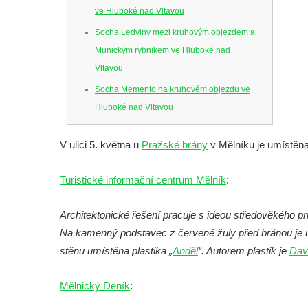
ve Hluboké nad Vltavou
Socha Ledviny mezi kruhovým objezdem a
Munickým rybníkem ve Hluboké nad
Vltavou
Socha Memento na kruhovém objezdu ve
Hluboké nad Vltavou
Socha Chalikotérium v ZOO Hluboká
V ulici 5. května u
Pražské brány
v Mělníku je umístěn
Socha Smilodon v ZOO Hluboká
Socha Veledaněk v ZOO Hluboká
Turistické informační centrum Mělník
:
Socha Koroun bezzubý v ZOO Hluboká
Architektonické řešení pracuje s ideou středověkého pr
Socha Plejtvák obrovský v ZOO Hluboká
Na kamenný podstavec z červené žuly před bránou je um
Socha Medvěd jeskynní v ZOO Hluboká
stěnu umístěna plastika „
Anděl
“. Autorem plastik je
Dav
Socha Mamutí lebka v ZOO Hluboká
Socha Mamut srstnatý v ZOO Hluboká
Mělnický Deník
:
Socha Orel v ZOO Hluboká