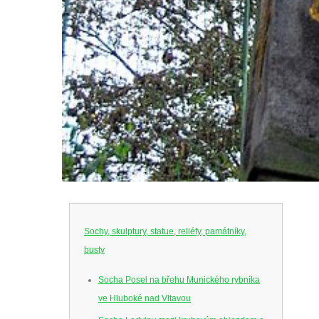
Sochy, skulptury, statue, reliéfy, památníky,
busty
Socha Posel na břehu Munického rybníka
ve Hluboké nad Vltavou