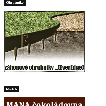
Obrubniky
MANA