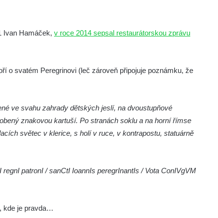
11 Ivan Hamáček,
v roce 2014 sepsal restaurátorskou zprávu
ří o svatém Peregrinovi (leč zároveň připojuje poznámku, že
né ve svahu zahrady dětských jeslí, na dvoustupňové
obený znakovou kartuší. Po stranách soklu a na horní římse
cích světec v klerice, s holí v ruce, v kontrapostu, statuárně
regnI patronI / sanCtI IoannIs peregrInantIs / Vota ConIVgVM
, kde je pravda…