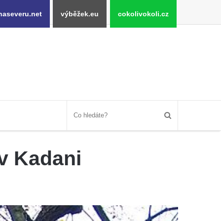
naseveru.net
výběžek.eu
cokolivokoli.cz
v Kadani