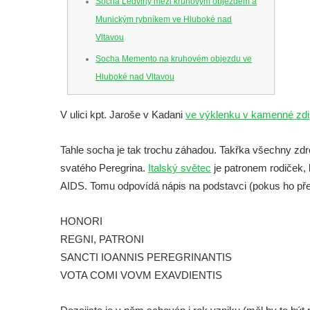
Socha Ledviny mezi kruhovým objezdem a
Munickým rybníkem ve Hluboké nad
Vltavou
Socha Memento na kruhovém objezdu ve
Hluboké nad Vltavou
Socha Chalikotérium v ZOO Hluboká
V ulici kpt. Jaroše v Kadani
ve výklenku v kamenné zdi
Socha Smilodon v ZOO Hluboká
Socha Veledaněk v ZOO Hluboká
Tahle socha je tak trochu záhadou. Takřka všechny zdro
Socha Koroun bezzubý v ZOO Hluboká
svatého Peregrina.
Italský světec
je patronem rodiček, 
Socha Plejtvák obrovský v ZOO Hluboká
AIDS. Tomu odpovídá nápis na podstavci (pokus ho pře
Socha Medvěd jeskynní v ZOO Hluboká
HONORI
Socha Mamutí lebka v ZOO Hluboká
REGNI, PATRONI
Socha Mamut srstnatý v ZOO Hluboká
SANCTI IOANNIS PEREGRINANTIS
Socha Orel v ZOO Hluboká
VOTA COMI VOVM EXAVDIENTIS
Socha Vydry si hrají v ZOO Hluboká