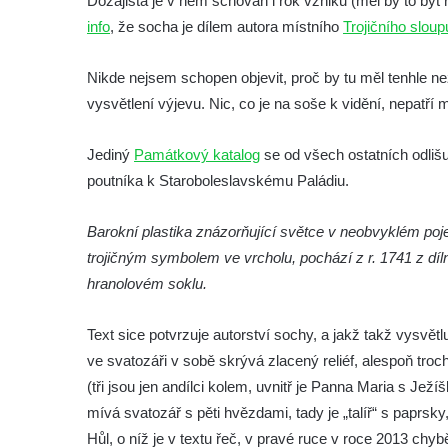
Dozajista je v něm schován i rok vzniku (měl by to být 
Socha Přátelství v ZOO Hluboká
info
, že socha je dílem autora místního
Trojičního sloup
Socha Matka příroda v ZOO Hluboká
Socha Lišky v ZOO Hluboká
Nikde nejsem schopen objevit, proč by tu měl tenhle ne
Socha Kudlanka v ZOO Hluboká
vysvětlení výjevu. Nic, co je na soše k vidění, nepatří 
Socha Vlčice s mládětem v ZOO Hluboká
Jediný
Památkový katalog
se od všech ostatních odliš
Socha Rys číhající na srnu v ZOO Hluboká
poutníka k Staroboleslavskému Paládiu.
Socha Orlice v ZOO Hluboká
Socha Tygr v ZOO Hluboká
Barokní plastika znázorňující světce v neobvyklém pojetí,
Socha Želva v ZOO Hluboká
trojičným symbolem ve vrcholu, pochází z r. 1741 z 
hranolovém soklu.
Socha Kozorožec horský v ZOO Hluboká
Socha Včela v ZOO Hluboká
Text sice potvrzuje autorství sochy, a jakž takž vysvětl
Socha Housenka v ZOO Hluboká
ve svatozáři v sobě skrývá zlacený reliéf, alespoň tr
Socha Nosorožík v ZOO Hluboká
(tři jsou jen andílci kolem, uvnitř je Panna Maria s Je
Socha Rosomák v ZOO Hluboká
mívá svatozář s pěti hvězdami, tady je „talíř“ s paprsky, 
Hůl, o níž je v textu řeč, v pravé ruce v roce 2013 ch
Socha Beruška v ZOO Hluboká