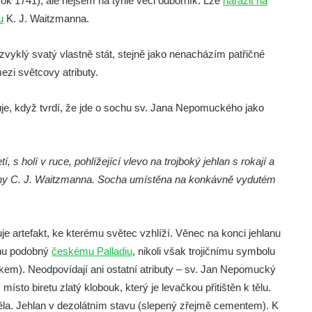
rok 1741), ale nejsem na tyhle věci odborník. Lze
narazit na
u
K. J. Waitzmanna.
zvyklý svatý vlastně stát, stejně jako nenacházím patřičné
mezi světcovy atributy.
uje, když tvrdí, že jde o sochu sv. Jana Nepomuckého jako
 s holí v ruce, pohlížející vlevo na trojboký jehlan s rokají a
dílny C. J. Waitzmanna. Socha umístěna na konkávně vydutém
uje artefakt, ke kterému světec vzhlíží. Věnec na konci jehlanu
ochu podobný
českému Palladiu
, nikoli však trojičnímu symbolu
žíškem). Neodpovídají ani ostatní atributy – sv. Jan Nepomucký
místo biretu zlatý klobouk, který je levačkou přitištěn k tělu.
yběla. Jehlan v dezolátním stavu (slepený zřejmě cementem). K