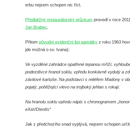
erbu nejsem schopen nic říct.
Socha Vážka v ZOO Hluboká
Socha Volavka v ZOO Hluboká
Předběžný restaurátorský průzkum
provedl v roce 20
Flamingo trůn v ZOO Hluboká
Jan Brabec
.
Lavička Kůň Převalského v ZOO Hluboká
Přitom
původní evidenční list památky
z roku 1963 hovo
Lysá nad Labem, barokní město Šporkovo
jde možná o sv. Ivana):
Socha Opičákovník v ZOO Hluboká
Socha Roháč v ZOO Hluboká
Ve vyzděné zahrádce opatřené tepanou mříží, vyhloube
Socha Mystik v ZOO Hluboká
podezdívce hranol soklu, vpředu konkávně vydutý a zd
Reliéf Rodina a práce na budově záložny
závitové kartuše. Na podstavci s reliéfem Madony v obla
čp. 69/1 v Českých Budějovicích
pojatý, pohlížející vlevo na trojboký jehlan s rokají.
Socha Jana Valeria Jirsíka u Černé věže v
Na hranolu soklu vpředu nápis s chronogramem „honorI 
Českých Budějovicích
eXaVDIentIs“
Socha Krista klesajícího pod křížem u
kostela svatého Mikuláše v Českých
Jak z předchozího snad vyplývá, nejsem schopen určit
Budějovicích