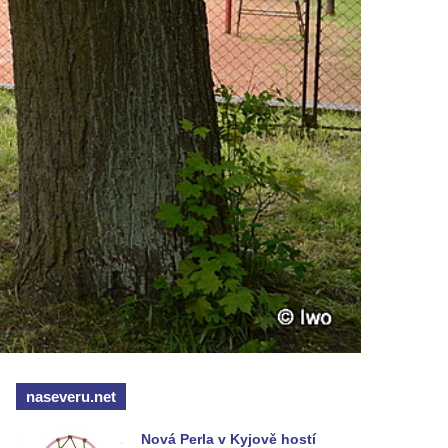
naseveru.net
Nová Perla v Kyjově hostí