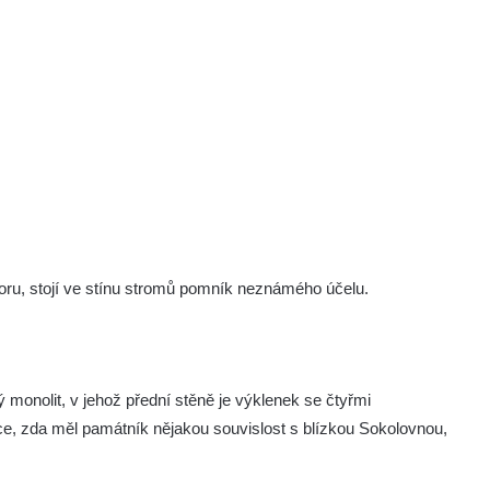
oru, stojí ve stínu stromů pomník neznámého účelu.
onolit, v jehož přední stěně je výklenek se čtyřmi
lce, zda měl památník nějakou souvislost s blízkou Sokolovnou,