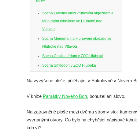
busty
Socha Ledviny mezi kruhovým objezdem a
Munickým rybníkem ve Hluboké nad
Vltavou
Socha Memento na kruhovém objezdu ve
Hluboké nad Vltavou
Socha Chalikotérium v ZOO Hluboká
Socha Smilodon v ZOO Hluboká
Socha Veledaněk v ZOO Hluboká
Na vyvýšené ploše, přiléhající v Sokolovně v Novém B
Socha Koroun bezzubý v ZOO Hluboká
Socha Plejtvák obrovský v ZOO Hluboká
V knize
Památky Nového Boru
bohužel ani slovo.
Socha Medvěd jeskynní v ZOO Hluboká
Na zatravněné ploše mezi dvěma stromy stojí kamenný m
Socha Mamutí lebka v ZOO Hluboká
vyvrtanými otvory. Co bylo na chybějící nápisové tabu
Socha Mamut srstnatý v ZOO Hluboká
kdo ví?
Socha Orel v ZOO Hluboká