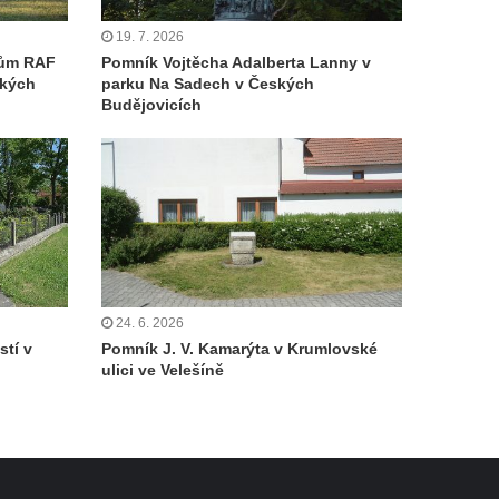
19. 7. 2026
cům RAF
Pomník Vojtěcha Adalberta Lanny v
ských
parku Na Sadech v Českých
Budějovicích
24. 6. 2026
tí v
Pomník J. V. Kamarýta v Krumlovské
ulici ve Velešíně