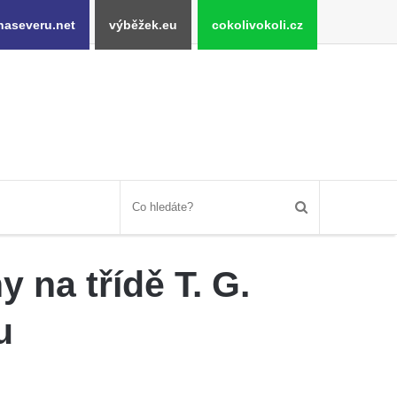
naseveru.net
výběžek.eu
cokolivokoli.cz
na třídě T. G.
u