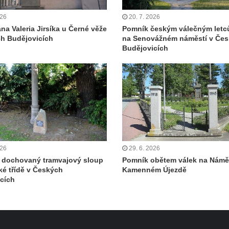
026
20. 7. 2026
na Valeria Jirsíka u Černé věže
Pomník českým válečným let
h Budějovicích
na Senovážném náměstí v Če
Budějovicích
026
29. 6. 2026
 dochovaný tramvajový sloup
Pomník obětem válek na Náměs
ké třídě v Českých
Kamenném Újezdě
cích