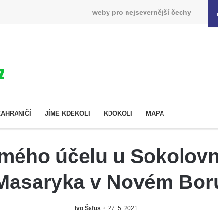
weby pro nejsevernější čechy
ZAHRANIČÍ
JÍME KDEKOLI
KDOKOLI
MAPA
ého účelu u Sokolovny 
Masaryka v Novém Bor
Ivo Šafus
27. 5. 2021