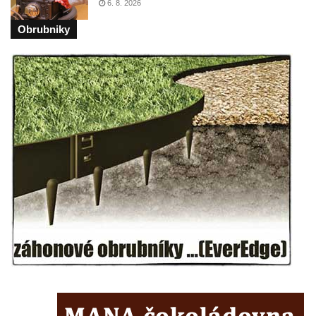
kláštera dominikánů v Českých
6. 8. 2026
Budějovicích
Obrubniky
Socha svatého Josefa na nádvoří kláštera
dominikánů v Českých Budějovicích
Socha svaté Anny na nádvoří kláštera
dominikánů v Českých Budějovicích
Socha svatého Dominika na nádvoří
kláštera dominikánů v Českých
Budějovicích
Sousoší Kalvárie před klášterem
dominikánů u Piaristického náměstí v
Českých Budějovicích
Pamětní deska Tomáše Garrigue Masaryka
na radnici v Českých Budějovicích
Pamětní deska na biskupské rezidenci v
Českých Budějovicích