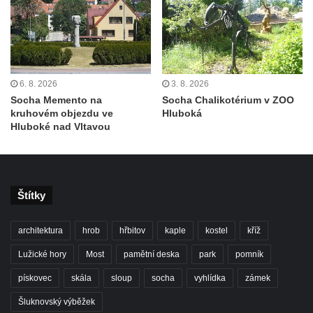
Socha Mladý slon v ZOO Leipzig
Socha Býk v ZOO Dresden
Socha Uprchlý otrok bojuje s divokým psem
v ZOO Dresden
6. 8. 2026
3. 8. 2026
Socha Memento na
Socha Chalikotérium v ZOO
Socha krokodýla v ZOO Dresden
kruhovém objezdu ve
Hluboká
Socha slona v ZOO Dresden
Hluboké nad Vltavou
Socha Faun s medvíďaty v ZOO Dresden
Socha divokého prasete před vstupem do
ZOO Dresden
Štítky
Socha světce severně od Lužce nad
Vltavou
architektura
hrob
hřbitov
kaple
kostel
kříž
Pamětní kámen revitalizace Vltavy Vraňany
Lužické hory
Most
pamětní deska
park
pomník
– Hořín u Lužce nad Vltavou
pískovec
skála
sloup
socha
vyhlídka
zámek
Strom svobody a památník 100 let republiky
Šluknovský výběžek
a 30. výročí listopadu 1989 v Hrobčicích