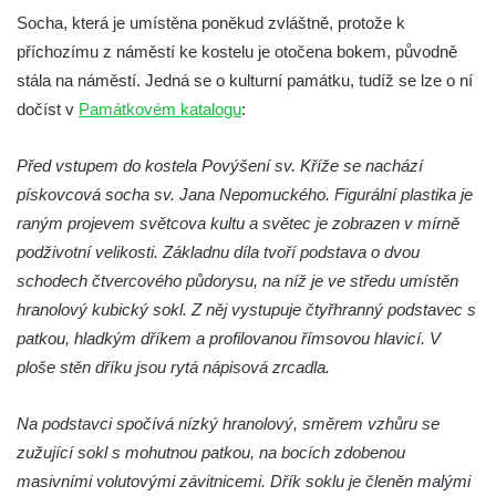
Munickým rybníkem ve Hluboké nad
Socha, která je umístěna poněkud zvláštně, protože k
Vltavou
příchozímu z náměstí ke kostelu je otočena bokem, původně
Socha Memento na kruhovém objezdu ve
stála na náměstí. Jedná se o kulturní památku, tudíž se lze o ní
Hluboké nad Vltavou
dočíst v
Památkovém katalogu
:
Socha Chalikotérium v ZOO Hluboká
Před vstupem do kostela Povýšení sv. Kříže se nachází
Socha Smilodon v ZOO Hluboká
pískovcová socha sv. Jana Nepomuckého. Figurální plastika je
Socha Veledaněk v ZOO Hluboká
raným projevem světcova kultu a světec je zobrazen v mírně
Socha Koroun bezzubý v ZOO Hluboká
podživotní velikosti. Základnu díla tvoří podstava o dvou
Socha Plejtvák obrovský v ZOO Hluboká
schodech čtvercového půdorysu, na níž je ve středu umístěn
Socha Medvěd jeskynní v ZOO Hluboká
hranolový kubický sokl. Z něj vystupuje čtyřhranný podstavec s
patkou, hladkým dříkem a profilovanou římsovou hlavicí. V
Socha Mamutí lebka v ZOO Hluboká
ploše stěn dříku jsou rytá nápisová zrcadla.
Socha Mamut srstnatý v ZOO Hluboká
Socha Orel v ZOO Hluboká
Na podstavci spočívá nízký hranolový, směrem vzhůru se
Socha Vydry si hrají v ZOO Hluboká
zužující sokl s mohutnou patkou, na bocích zdobenou
Socha Přátelství v ZOO Hluboká
masivními volutovými závitnicemi. Dřík soklu je členěn malými