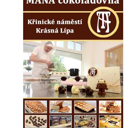
Pamětní deska Josefa Hloucha na
biskupské rezidenci v Českých
Budějovicích
Socha žáby u rybníčku na Náměstí v
Kamenném Újezdě
Pamětní kámen družebních obcí Kamenný
Újezd a Krauchthal v parku na Náměstí v
Kamenném Újezdě
Socha na náměstí J. V. Kamarýta ve
Velešíně
Pomník J. V. Kamarýta v Krumlovské ulici ve
Velešíně
Pamětní deska arcibiskupa Micara ve
vstupu do poutního místa Římov
Plastika Koule v Gutenbergově ulici v
Liberci