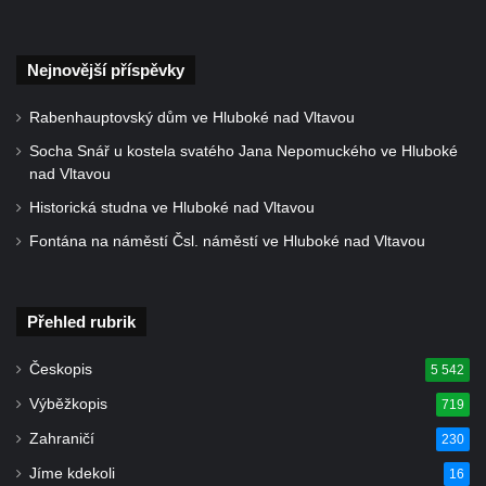
Boží muka v parku před domem čp. 17 v
Hrobčicích
Nejnovější příspěvky
Sochy „Klaun a dívenka“ v parku v centru
Hrobčic
Rabenhauptovský dům ve Hluboké nad Vltavou
Socha svatého Antonína poustevníka v
Socha Snář u kostela svatého Jana Nepomuckého ve Hluboké
Mirošovicích
nad Vltavou
Socha vodníka u požární nádrže v
Historická studna ve Hluboké nad Vltavou
Mirošovicích
Fontána na náměstí Čsl. náměstí ve Hluboké nad Vltavou
Socha býka před areálem firmy 2JCP v
Račicích
Přehled rubrik
Povodňový sloup II. v Dobříni
Povodňový sloup I. v Dobříni
Českopis
5 542
Pamětní kámen vodního díla Josefův Důl
Výběžkopis
719
Socha svatého Floriána na domě čp. 3 v
Zahraničí
230
Oparnu
Jíme kdekoli
16