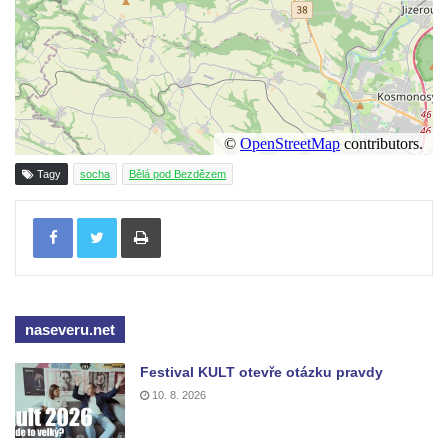
kostela svaté Rodiny v Českých
Budějovicích
Socha S tebou v parku na Senovážném
náměstí v Českých Budějovicích
Socha Tornádo v parku na Senovážném
náměstí v Českých Budějovicích
Tagy
socha
Bělá pod Bezdězem
Sousoší Humanoidi na Lannově třídě v
Tisknout
Českých Budějovicích
Pomník Vojtěcha Adalberta Lanny v parku
Na Sadech v Českých Budějovicích
Pomník Přemysla Otakara II. v parku Na
naseveru.net
Sadech v Českých Budějovicích
Socha Mateřství v parku Na Sadech v
Festival KULT otevře otázku pravdy
Českých Budějovicích
10. 8. 2026
Památník Otokara Mokrého v parku Na