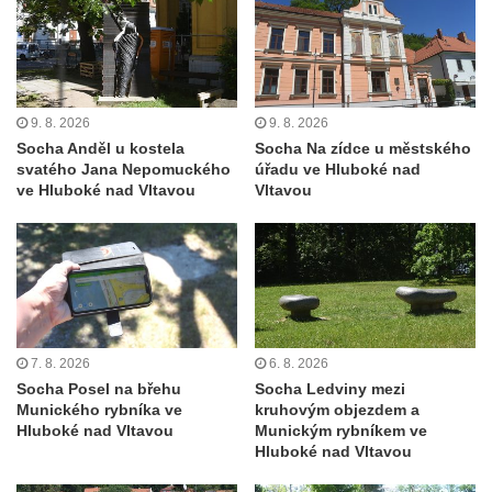
východně od Srbské Kamenice
Busta Jana Amose Komenského na domě
čp. 37 v Račicích
Socha Medvídě v Tierpark Chemnitz
9. 8. 2026
9. 8. 2026
Socha Anděl u kostela
Socha Na zídce u městského
Sochy Ležící žena v Tierpark Chemnitz
svatého Jana Nepomuckého
úřadu ve Hluboké nad
Sochy Ptáci v Tierpark Chemnitz
ve Hluboké nad Vltavou
Vltavou
Socha Skupina jeřábů v Tierpark Chemnitz
Socha Panter v ZOO Leipzig
Socha Dívka s mušlí v ZOO Leipzig
Socha Tygr v ZOO Leipzig
Socha Atlet v ZOO Leipzig
7. 8. 2026
6. 8. 2026
Socha Posel na břehu
Socha Ledviny mezi
Socha Marabu v ZOO Leipzig
Munického rybníka ve
kruhovým objezdem a
Busta Karla Maxe Schneidera v ZOO
Hluboké nad Vltavou
Munickým rybníkem ve
Hluboké nad Vltavou
Leipzig
Socha Iásón v ZOO Leipzig