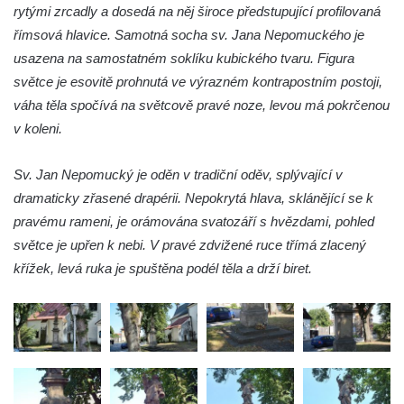
rytými zrcadly a dosedá na něj široce předstupující profilovaná
Socha Matka příroda v ZOO Hluboká
římsová hlavice. Samotná socha sv. Jana Nepomuckého je
Socha Lišky v ZOO Hluboká
usazena na samostatném soklíku kubického tvaru. Figura
Socha Kudlanka v ZOO Hluboká
světce je esovitě prohnutá ve výrazném kontrapostním postoji,
Socha Vlčice s mládětem v ZOO Hluboká
váha těla spočívá na světcově pravé noze, levou má pokrčenou
Socha Rys číhající na srnu v ZOO Hluboká
v koleni.
Socha Orlice v ZOO Hluboká
Sv. Jan Nepomucký je oděn v tradiční oděv, splývající v
Socha Tygr v ZOO Hluboká
dramaticky zřasené drapérii. Nepokrytá hlava, sklánějící se k
Socha Želva v ZOO Hluboká
pravému rameni, je orámována svatozáří s hvězdami, pohled
Socha Kozorožec horský v ZOO Hluboká
světce je upřen k nebi. V pravé zdvižené ruce třímá zlacený
Socha Včela v ZOO Hluboká
křížek, levá ruka je spuštěna podél těla a drží biret.
Socha Housenka v ZOO Hluboká
Lysá nad Labem, barokní město Šporkovo
Socha Nosorožík v ZOO Hluboká
Socha Rosomák v ZOO Hluboká