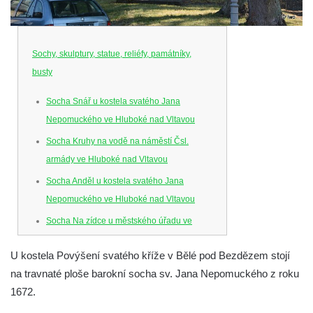
Sochy, skulptury, statue, reliéfy, památníky,
busty
Socha Snář u kostela svatého Jana
Nepomuckého ve Hluboké nad Vltavou
Socha Kruhy na vodě na náměstí Čsl.
armády ve Hluboké nad Vltavou
Socha Anděl u kostela svatého Jana
Nepomuckého ve Hluboké nad Vltavou
Socha Na zídce u městského úřadu ve
Hluboké nad Vltavou
U kostela Povýšení svatého kříže v Bělé pod Bezdězem stojí
Socha Posel na břehu Munického rybníka
na travnaté ploše barokní socha sv. Jana Nepomuckého z roku
ve Hluboké nad Vltavou
1672.
Socha Ledviny mezi kruhovým objezdem a