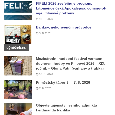
Sadech v Českých Budějovicích
FIFELI 2026 zveřejňuje program.
Litoměřice čeká Apokalypsa, coming-of-
Poslední dochovaný tramvajový sloup na
age i filmové podzemí
Pražské třídě v Českých Budějovicích
10. 8. 2026
Socha Civilizovaní na Husově třídě v
Banksy, nekonvenční průvodce
Českých Budějovicích
9. 8. 2026
Socha svatého Jana Nepomuckého Na
Sadech u Mlýnské stoky v Českých
výběžek.eu
Budějovicích
Mezinárodní hudební festival varhanní
Socha svatého Václava u pramene v
duchovní hudby ve Filipově 2026 – XIX.
Semilech
ročník – Gloria Patri (varhany a trubka)
Sochy brouků u Mlýnské stoky v Českých
10. 8. 2026
Budějovicích
Příměstský tábor 3. – 7. 8. 2026
Socha svatého Vincence Ferrerského na
7. 8. 2026
nádvoří kláštera dominikánů v Českých
Budějovicích
Objevte tajemství lesního adjunkta
Socha svatého Zachariáše na nádvoří
Ferdinanda Náhlíka