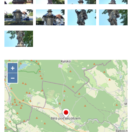
Socha Beruška v ZOO Hluboká
Socha Vážka v ZOO Hluboká
Socha Volavka v ZOO Hluboká
Flamingo trůn v ZOO Hluboká
Lavička Kůň Převalského v ZOO Hluboká
Socha Opičákovník v ZOO Hluboká
Socha Roháč v ZOO Hluboká
Socha Mystik v ZOO Hluboká
Reliéf Rodina a práce na budově záložny
čp. 69/1 v Českých Budějovicích
Socha Jana Valeria Jirsíka u Černé věže v
Českých Budějovicích
Socha Krista klesajícího pod křížem u
kostela svatého Mikuláše v Českých
Budějovicích
Socha svatého Jana Nepomuckého u