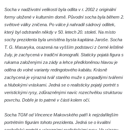
Sousoší Humanoidi na Lannově třídě v
Českých Budějovicích
Socha v nadživotní velikosti byla odlita v r. 2002 z originální
formy uložené v kulturním domě. Původní socha byla během 2.
Pomník Vojtěcha Adalberta Lanny v parku
světové války zničena. Po válce ji nahradil sádrový odlitek,
Na Sadech v Českých Budějovicích
který byl odstraněn někdy v 50. letech 20. století. Na místo
Pomník Přemysla Otakara II. v parku Na
sochy prezidenta byla umístěna bysta kapitána Jaroše. Socha
Sadech v Českých Budějovicích
T. G. Masaryka, osazená na vyšším podstavci z černé leštěné
Socha Mateřství v parku Na Sadech v
žuly, je zachycená v tradiční ikonografii. Staticky pojatá figura s
Českých Budějovicích
rukama založenými za zády a lehce předkloněnou hlavou je
Památník Otokara Mokrého v parku Na
oděna do volné varianty redingotového kabátu. Krásně
Sadech v Českých Budějovicích
zachycená je výrazná tvář starého muže s propadlými tvářemi
Poslední dochovaný tramvajový sloup na
a hlubokými vráskami. Jedná se o realisticky pojatý portrét s
Pražské třídě v Českých Budějovicích
veristickými rysy, zdůrazněnými navíc rozechvělou strukturou
povrchu. Dobře je to patrné v části kolem očí.
Socha Civilizovaní na Husově třídě v
Českých Budějovicích
Socha TGM od Vincence Makovského patří k nejzdařilejším
Socha svatého Jana Nepomuckého Na
portrétním figurám tohoto prezidenta. Jedná se o kvalitní
Sadech u Mlýnské stoky v Českých
sochařský portrét s výraznými realistickými rysy. Ve výrazu