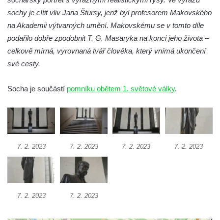
Budějovicích
sochy je cítit vliv Jana Štursy, jenž byl profesorem Makovského
Sochy brouků u Mlýnské stoky v Českých
na Akademii výtvarných umění. Makovskému se v tomto díle
Budějovicích
podařilo dobře zpodobnit T. G. Masaryka na konci jeho života –
Socha svatého Vincence Ferrerského na
celkově mírná, vyrovnaná tvář člověka, který vnímá ukončení
nádvoří kláštera dominikánů v Českých
své cesty.
Budějovicích
Socha svatého Zachariáše na nádvoří
Socha je součástí
pomníku obětem 1. světové války
.
kláštera dominikánů v Českých
Budějovicích
Socha svatého Josefa na nádvoří kláštera
dominikánů v Českých Budějovicích
7. 2. 2023
7. 2. 2023
7. 2. 2023
7. 2. 2023
Socha svaté Anny na nádvoří kláštera
dominikánů v Českých Budějovicích
Socha svatého Dominika na nádvoří
7. 2. 2023
7. 2. 2023
kláštera dominikánů v Českých
Budějovicích