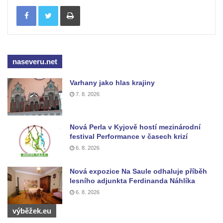
Kamenném Újezdě
Tisknout
Socha na náměstí J. V. Kamarýta ve
Velešíně
Pomník J. V. Kamarýta v Krumlovské ulici ve
Velešíně
naseveru.net
Pamětní deska arcibiskupa Micara ve
Varhany jako hlas krajiny
vstupu do poutního místa Římov
7. 8. 2026
Plastika Koule v Gutenbergově ulici v
Liberci
Nová Perla v Kyjově hostí mezinárodní
Pamětní deska Vojtěcha Kocmicha na
festival Performance v časech krizí
domě čp. 37 v ulici Betlém v Římově
6. 8. 2026
Pomník na paměť zrušení roboty v Plavu
Nová expozice Na Saule odhaluje příběh
Socha vodníka v Plavu
lesního adjunkta Ferdinanda Náhlíka
Socha svatého Jana Nepomuckého v
6. 8. 2026
Třebušíně
výběžek.eu
Pamětní deska Johanna Nepomuka