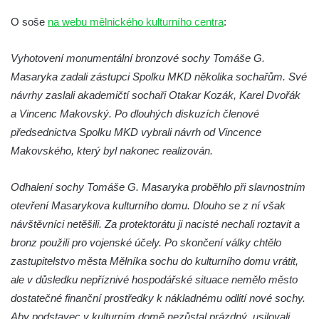
Socha Koroun bezzubý v ZOO Hluboká
O soše
na webu mělnického kulturního centra
:
Socha Plejtvák obrovský v ZOO Hluboká
Vyhotovení monumentální bronzové sochy Tomáše G.
Socha Medvěd jeskynní v ZOO Hluboká
Masaryka zadali zástupci Spolku MKD několika sochařům. Své
Socha Mamutí lebka v ZOO Hluboká
návrhy zaslali akademičtí sochaři Otakar Kozák, Karel Dvořák
Socha Mamut srstnatý v ZOO Hluboká
a Vincenc Makovský. Po dlouhých diskuzích členové
Socha Orel v ZOO Hluboká
předsednictva Spolku MKD vybrali návrh od Vincence
Socha Vydry si hrají v ZOO Hluboká
Makovského, který byl nakonec realizován.
Socha Přátelství v ZOO Hluboká
Odhalení sochy Tomáše G. Masaryka proběhlo při slavnostním
Socha Matka příroda v ZOO Hluboká
otevření Masarykova kulturního domu. Dlouho se z ní však
Socha Lišky v ZOO Hluboká
návštěvníci netěšili. Za protektorátu ji nacisté nechali roztavit a
Socha Kudlanka v ZOO Hluboká
bronz použili pro vojenské účely. Po skončení války chtělo
Socha Vlčice s mládětem v ZOO Hluboká
zastupitelstvo města Mělníka sochu do kulturního domu vrátit,
ale v důsledku nepříznivé hospodářské situace nemělo město
Socha Rys číhající na srnu v ZOO Hluboká
dostatečné finanční prostředky k nákladnému odlití nové sochy.
Socha Orlice v ZOO Hluboká
Aby podstavec v kulturním domě nezůstal prázdný, usilovali