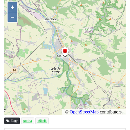
Sousoší Kalvárie před klášterem
dominikánů u Piaristického náměstí v
Českých Budějovicích
Socha svatého Václava u pramene v
Semilech
Pamětní deska Tomáše Garrigue Masaryka
na radnici v Českých Budějovicích
Pamětní deska na biskupské rezidenci v
Českých Budějovicích
Pamětní deska Josefa Hloucha na
biskupské rezidenci v Českých
Budějovicích
Socha žáby u rybníčku na Náměstí v
Kamenném Újezdě
Pamětní kámen družebních obcí Kamenný
Tagy
socha
Mělník
Újezd a Krauchthal v parku na Náměstí v