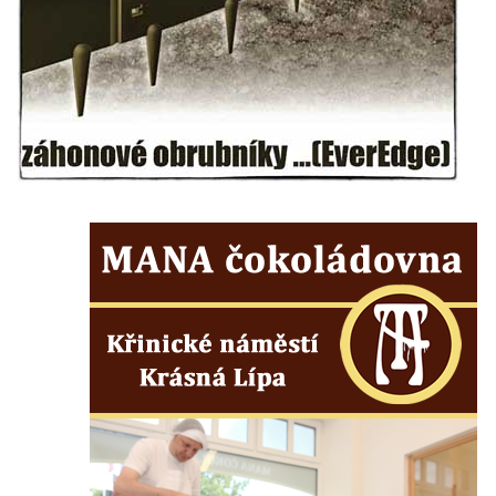
Socha Skupina jeřábů v Tierpark Chemnitz
Socha Panter v ZOO Leipzig
Socha Dívka s mušlí v ZOO Leipzig
Socha Tygr v ZOO Leipzig
Socha Atlet v ZOO Leipzig
Socha Marabu v ZOO Leipzig
Busta Karla Maxe Schneidera v ZOO
Leipzig
Socha Iásón v ZOO Leipzig
Socha Mladý slon v ZOO Leipzig
Socha Býk v ZOO Dresden
Socha Uprchlý otrok bojuje s divokým psem
v ZOO Dresden
Socha krokodýla v ZOO Dresden
Socha slona v ZOO Dresden