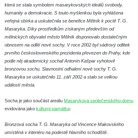
která se stala symbolem masarykovských ideálů svobody,
Socha Mystik v ZOO Hluboká
humanity a demokracie. S touto myšlenkou byla vyhlášena
Reliéf Rodina a práce na budově záložny
veřejná sbírka a uskutečnila se benefice Mělník k poctě T. G.
čp. 69/1 v Českých Budějovicích
Masaryka. Díky prostředkům získaným především od
Socha Jana Valeria Jirsíka u Černé věže v
mělnických obyvatel město Mělník disponovalo dostatečným
Českých Budějovicích
obnosem na odlití nové sochy. V roce 2002 byl sádrový odlitek
prvního československého prezidenta převezen do Prahy, kde
Socha Krista klesajícího pod křížem u
podle něj akademický sochař Antonín Kašpar vyhotovil
kostela svatého Mikuláše v Českých
bronzovou sochu. Slavnostní odhalení nové sochy T. G.
Budějovicích
Masaryka se uskutečnilo 11. září 2002 a stalo se velkou
Socha svatého Jana Nepomuckého u
událostí města.
kostela svaté Rodiny v Českých
Budějovicích
Socha je jako součást areálu
Masarykova společenského domu
Socha S tebou v parku na Senovážném
evidována jako
kulturní památka
:
náměstí v Českých Budějovicích
Socha Tornádo v parku na Senovážném
Bronzová socha T. G. Masaryka od Vincence Makovského
náměstí v Českých Budějovicích
umístěná v interiéru na podestě hlavního schodiště.