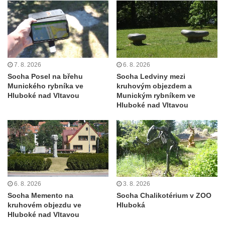
Mirošovicích
Socha býka před areálem firmy 2JCP v
Račicích
Povodňový sloup II. v Dobříni
7. 8. 2026
6. 8. 2026
Povodňový sloup I. v Dobříni
Socha Posel na břehu
Socha Ledviny mezi
Munického rybníka ve
kruhovým objezdem a
Pamětní kámen vodního díla Josefův Důl
Hluboké nad Vltavou
Munickým rybníkem ve
Socha svatého Floriána na domě čp. 3 v
Hluboké nad Vltavou
Oparnu
Socha svaté Anny u domu čp. 3 v Oparnu
Lavička Václava Havla v Pardubicích
Lavička Václava Havla v Novém Boru
Lavička Václava Havla v Krásné Lípě
6. 8. 2026
3. 8. 2026
Upoutávka JduHřebenovkou u parkoviště
Socha Memento na
Socha Chalikotérium v ZOO
kruhovém objezdu ve
Hluboká
na Mezní Louce
Hluboké nad Vltavou
Kamenný obelisk na vyhlídce u Pravčické