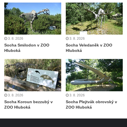
brány
Sousoší svatého Václava, svatého Floriána
a svatého Jana Nepomuckého východně
od Mezné
Socha vodníka na trase naučné stezky v
3. 8. 2026
3. 8. 2026
Socha Smilodon v ZOO
Socha Veledaněk v ZOO
Srbské Kamenici
Hluboká
Hluboká
Podstavec v zámecké zahradě v Duchcově
Sousoší dětí u obecního úřadu v Janově
Socha Andromedé u pavilonu Reinerovy
fresky v Duchcově
Socha Amfitrité u pavilonu Reinerovy fresky
v Duchcově
3. 8. 2026
3. 8. 2026
Socha Koroun bezzubý v
Socha Plejtvák obrovský v
Socha Flóry u pavilonu Reinerovy fresky v
ZOO Hluboká
ZOO Hluboká
Duchcově
Socha Afrodité u pavilonu Reinerovy fresky