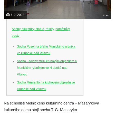
7. 2. 2023
Sochy, skulptury, statue, reliéfy, památníky,
busty
Socha Posel na břehu Munického rybníka
ve Hluboké nad Vltavou
Socha Ledviny mezi kruhovým objezdem a
Munickým rybníkem ve Hluboké nad
Vltavou
Socha Memento na kruhovém objezdu ve
Hluboké nad Vltavou
Socha Chalikotérium v ZOO Hluboká
Na schodišti Mělnického kulturního centra – Masarykova
Socha Smilodon v ZOO Hluboká
kulturního domu stojí socha T. G. Masaryka.
Socha Veledaněk v ZOO Hluboká