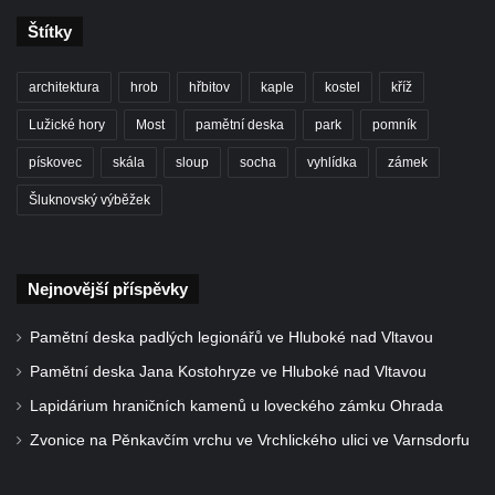
v Duchcově
Štítky
Pamětní kámen rybníka Barbory v
Duchcově
architektura
hrob
hřbitov
kaple
kostel
kříž
Delfín na Sfingovém rybníku v zámeckém
Lužické hory
Most
pamětní deska
park
pomník
parku v Duchcově
Sfinga II. na Sfingovém rybníku v
pískovec
skála
sloup
socha
vyhlídka
zámek
zámeckém parku v Duchcově
Šluknovský výběžek
Sfinga I. na Sfingovém rybníku v zámeckém
parku v Duchcově
Socha Minervy na nádvoří zámku v
Nejnovější příspěvky
Duchcově
Pamětní deska padlých legionářů ve Hluboké nad Vltavou
Socha Herkula se saní na nádvoří zámku v
Pamětní deska Jana Kostohryze ve Hluboké nad Vltavou
Duchcově
Lapidárium hraničních kamenů u loveckého zámku Ohrada
Socha Herkula se lvem na nádvoří zámku v
Zvonice na Pěnkavčím vrchu ve Vrchlického ulici ve Varnsdorfu
Duchcově
Socha Marse na nádvoří zámku v