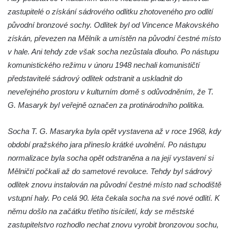
Socha Tygr v ZOO Hluboká
zastupitelé o získání sádrového odlitku zhotoveného pro odlití
Socha Želva v ZOO Hluboká
původní bronzové sochy. Odlitek byl od Vincence Makovského
Socha Kozorožec horský v ZOO Hluboká
získán, převezen na Mělník a umístěn na původní čestné místo
v hale. Ani tehdy zde však socha nezůstala dlouho. Po nástupu
Socha Včela v ZOO Hluboká
komunistického režimu v únoru 1948 nechali komunističtí
Socha Housenka v ZOO Hluboká
představitelé sádrový odlitek odstranit a uskladnit do
Socha Nosorožík v ZOO Hluboká
neveřejného prostoru v kulturním domě s odůvodněním, že T.
Socha Rosomák v ZOO Hluboká
G. Masaryk byl veřejně označen za protinárodního politika.
Socha Beruška v ZOO Hluboká
Socha T. G. Masaryka byla opět vystavena až v roce 1968, kdy
Socha Vážka v ZOO Hluboká
období pražského jara přineslo krátké uvolnění. Po nástupu
Socha Volavka v ZOO Hluboká
normalizace byla socha opět odstraněna a na její vystavení si
Flamingo trůn v ZOO Hluboká
Mělničtí počkali až do sametové revoluce. Tehdy byl sádrový
Lavička Kůň Převalského v ZOO Hluboká
odlitek znovu instalován na původní čestné místo nad schodiště
Lysá nad Labem, barokní město Šporkovo
vstupní haly. Po celá 90. léta čekala socha na své nové odlití. K
němu došlo na začátku třetího tisíciletí, kdy se městské
Socha Opičákovník v ZOO Hluboká
zastupitelstvo rozhodlo nechat znovu vyrobit bronzovou sochu,
Socha Roháč v ZOO Hluboká