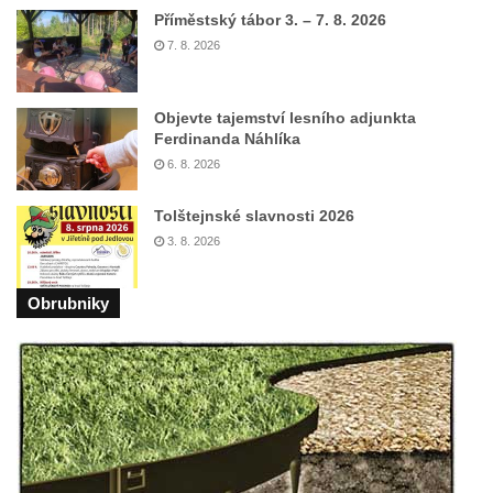
Příměstský tábor 3. – 7. 8. 2026
Fischera na domě čp. 5/16 na třídě 9.
7. 8. 2026
května v Rumburku
Pamětní deska Johanna Neumanna
severně od Tokáně
Objevte tajemství lesního adjunkta
Ferdinanda Náhlíka
Obrázek svatého Huberta na buku svatého
6. 8. 2026
Huberta
Obrázek svatého Jakuba na skále u cesty
Tolštejnské slavnosti 2026
východně od Srbské Kamenice
3. 8. 2026
Busta Jana Amose Komenského na domě
čp. 37 v Račicích
Obrubniky
Socha ležícího koně v Sadech
Československé armády v Teplicích
Socha Medvídě v Tierpark Chemnitz
Sochy Ležící žena v Tierpark Chemnitz
Sochy Ptáci v Tierpark Chemnitz