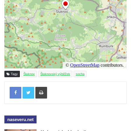
Budějovicích
Socha svatého Vincence Ferrerského na
nádvoří kláštera dominikánů v Českých
Budějovicích
Socha svatého Zachariáše na nádvoří
kláštera dominikánů v Českých
Budějovicích
Socha svatého Josefa na nádvoří kláštera
dominikánů v Českých Budějovicích
Tagy
Šluknov
Šluknovský výběžek
socha
Socha svaté Anny na nádvoří kláštera
dominikánů v Českých Budějovicích
Tisknout
Socha svatého Dominika na nádvoří
kláštera dominikánů v Českých
Budějovicích
Sousoší Kalvárie před klášterem
naseveru.net
dominikánů u Piaristického náměstí v