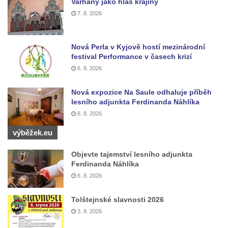
Varhany jako hlas krajiny
Českých Budějovicích
7. 8. 2026
Socha svatého Václava u pramene v
Semilech
Nová Perla v Kyjově hostí mezinárodní
Pamětní deska Tomáše Garrigue Masaryka
festival Performance v časech krizí
na radnici v Českých Budějovicích
6. 8. 2026
Pamětní deska na biskupské rezidenci v
Českých Budějovicích
Nová expozice Na Saule odhaluje příběh
lesního adjunkta Ferdinanda Náhlíka
Pamětní deska Josefa Hloucha na
6. 8. 2026
biskupské rezidenci v Českých
Budějovicích
výběžek.eu
Socha žáby u rybníčku na Náměstí v
Objevte tajemství lesního adjunkta
Kamenném Újezdě
Ferdinanda Náhlíka
Pamětní kámen družebních obcí Kamenný
6. 8. 2026
Újezd a Krauchthal v parku na Náměstí v
Tolštejnské slavnosti 2026
Kamenném Újezdě
3. 8. 2026
Socha na náměstí J. V. Kamarýta ve