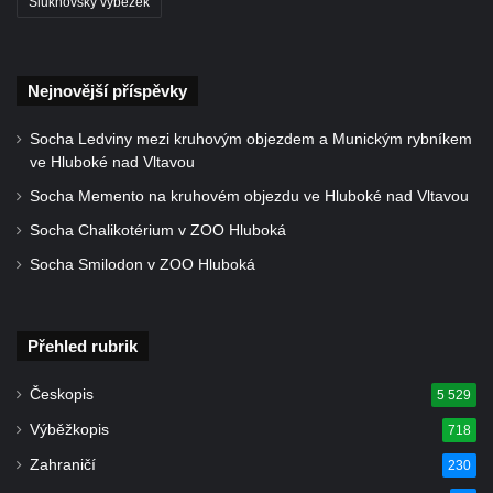
Šluknovský výběžek
a svatého Jana Nepomuckého východně
od Mezné
Socha vodníka na trase naučné stezky v
Nejnovější příspěvky
Srbské Kamenici
Socha Ledviny mezi kruhovým objezdem a Munickým rybníkem
Podstavec v zámecké zahradě v Duchcově
ve Hluboké nad Vltavou
Sousoší dětí u obecního úřadu v Janově
Socha Memento na kruhovém objezdu ve Hluboké nad Vltavou
Socha Andromedé u pavilonu Reinerovy
Socha Chalikotérium v ZOO Hluboká
fresky v Duchcově
Socha Smilodon v ZOO Hluboká
Socha Amfitrité u pavilonu Reinerovy fresky
v Duchcově
Socha Flóry u pavilonu Reinerovy fresky v
Přehled rubrik
Duchcově
Českopis
5 529
Socha Afrodité u pavilonu Reinerovy fresky
Výběžkopis
718
v Duchcově
Zahraničí
Pamětní kámen rybníka Barbory v
230