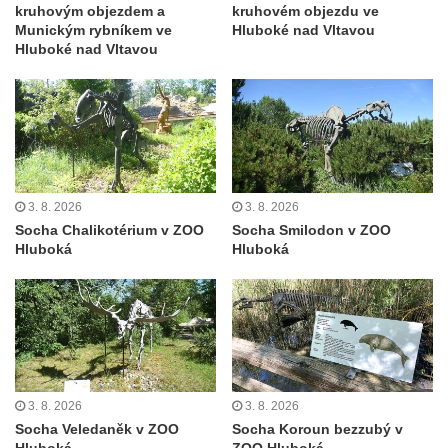
kruhovým objezdem a
kruhovém objezdu ve
ZOO Dresden
Munickým rybníkem ve
Hluboké nad Vltavou
Socha světce severně od Lužce nad
Hluboké nad Vltavou
Vltavou
Pamětní kámen revitalizace Vltavy Vraňany
– Hořín u Lužce nad Vltavou
Strom svobody a památník 100 let republiky
a 30. výročí listopadu 1989 v Hrobčicích
3. 8. 2026
3. 8. 2026
Boží muka v parku před domem čp. 17 v
Socha Chalikotérium v ZOO
Socha Smilodon v ZOO
Hrobčicích
Hluboká
Hluboká
Sochy „Klaun a dívenka“ v parku v centru
Hrobčic
Socha svatého Antonína poustevníka v
Mirošovicích
Socha vodníka u požární nádrže v
3. 8. 2026
3. 8. 2026
Mirošovicích
Socha Veledaněk v ZOO
Socha Koroun bezzubý v
Socha býka před areálem firmy 2JCP v