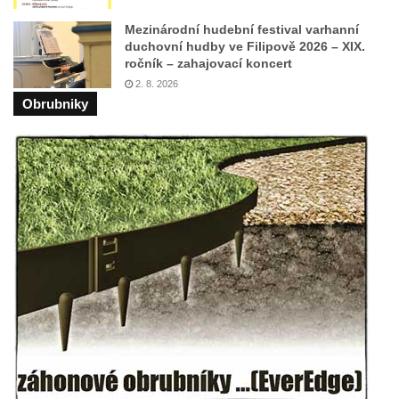
Velešíně
Mezinárodní hudební festival varhanní
Pomník J. V. Kamarýta v Krumlovské ulici ve
duchovní hudby ve Filipově 2026 – XIX.
Velešíně
ročník – zahajovací koncert
Pamětní deska arcibiskupa Micara ve
2. 8. 2026
Obrubniky
vstupu do poutního místa Římov
Plastika Koule v Gutenbergově ulici v
Liberci
Pamětní deska Vojtěcha Kocmicha na
domě čp. 37 v ulici Betlém v Římově
Pomník na paměť zrušení roboty v Plavu
Socha vodníka v Plavu
Socha svatého Jana Nepomuckého v
Třebušíně
Pamětní deska Johanna Nepomuka
Fischera na domě čp. 5/16 na třídě 9.
května v Rumburku