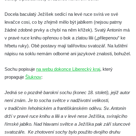
Socha Kozorožec horský v ZOO Hluboká
Docela baculatý Ježíšek sedící na levé ruce svírá ve své
Socha Včela v ZOO Hluboká
levačce cosi, co by zřejmě mělo být jablkem (nejsou patrny
Socha Housenka v ZOO Hluboká
žádné zdobné prvky a chybí na něm křížek). Svatý Antonín má
Socha Nosorožík v ZOO Hluboká
v pravé ruce knihu opřenou o bok a zlatou lilii („přilepenou“ ke
Socha Rosomák v ZOO Hluboká
hřbetu ruky). Obě postavy mají talířovitou svatozář. Na luštění
Socha Beruška v ZOO Hluboká
nápisu na soklu nemám odborné ani jazykové znalosti, bohužel.
Socha Vážka v ZOO Hluboká
Sochu popisuje
na webu dokonce Liberecký kraj
, který
Socha Volavka v ZOO Hluboká
propaguje
Šluknov
:
Flamingo trůn v ZOO Hluboká
Lavička Kůň Převalského v ZOO Hluboká
Jedná se o pozdně barokní sochu (konec 18. století), jejíž autor
Lysá nad Labem, barokní město Šporkovo
není znám. Je to socha světce v nadživotní velikosti,
v tradičním řeholnickém a františkánském oděvu. Sv. Antonín
Socha Opičákovník v ZOO Hluboká
drží v pravé ruce knihu a lilii a v levé nese Ježíška, svírajícího
Socha Roháč v ZOO Hluboká
římské jablko. Nad hlavami světce a Ježíška pak září sluncové
Socha Mystik v ZOO Hluboká
svatozáře. Ke zhotovení sochy bylo použito dvojího druhu
Reliéf Rodina a práce na budově záložny