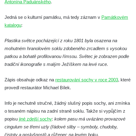
Antonína Paduánského
.
Socha Medvěd jeskynní v ZOO Hluboká
Jedná se o kulturní památku, má tedy záznam v
Památkovém
Socha Mamutí lebka v ZOO Hluboká
katalogu
:
Socha Mamut srstnatý v ZOO Hluboká
Socha Orel v ZOO Hluboká
Plastika světce pocházející z roku 1801 byla osazena na
Socha Vydry si hrají v ZOO Hluboká
mohutném hranolovém soklu zdobeného zrcadlem s vysokou
Socha Přátelství v ZOO Hluboká
patkou a bohatě profilovanou římsou. Světec je zobrazen podle
tradiční ikonografie s malým Ježíškem na levé ruce.
Socha Matka příroda v ZOO Hluboká
Socha Lišky v ZOO Hluboká
Zápis obsahuje odkaz na
restaurování sochy v roce 2003
, které
Socha Kudlanka v ZOO Hluboká
provedl restaurátor Michael Bílek.
Socha Vlčice s mládětem v ZOO Hluboká
Info je nechutně stručné, žádný slušný popis sochy, ani zmínka
Socha Rys číhající na srnu v ZOO Hluboká
o tesaném nápisu na zadní straně soklu. Takže si vypůjčím z
Socha Orlice v ZOO Hluboká
popisu
jiné zdejší sochy
:
kolem pasu má uvázáno provazové
Socha Tygr v ZOO Hluboká
cingulum se třemi uzly (řádové sliby – symboly, chudoby,
Socha Želva v ZOO Hluboká
čistoty a poslušnosti) a růženec na levém boku.