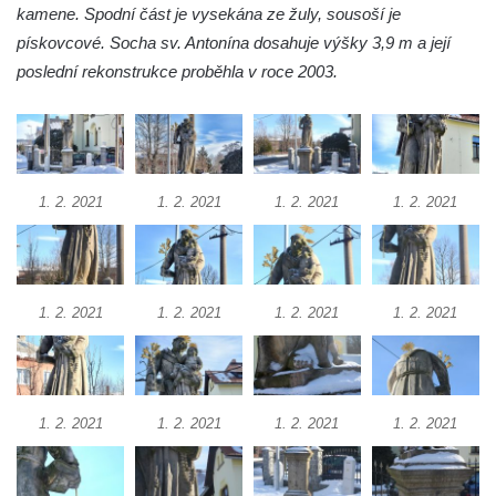
kamene. Spodní část je vysekána ze žuly, sousoší je
čp. 69/1 v Českých Budějovicích
pískovcové. Socha sv. Antonína dosahuje výšky 3,9 m a její
Socha Jana Valeria Jirsíka u Černé věže v
poslední rekonstrukce proběhla v roce 2003.
Českých Budějovicích
Socha Krista klesajícího pod křížem u
kostela svatého Mikuláše v Českých
Budějovicích
1. 2. 2021
1. 2. 2021
1. 2. 2021
1. 2. 2021
Socha svatého Jana Nepomuckého u
kostela svaté Rodiny v Českých
Budějovicích
Socha S tebou v parku na Senovážném
1. 2. 2021
1. 2. 2021
1. 2. 2021
1. 2. 2021
náměstí v Českých Budějovicích
Socha Tornádo v parku na Senovážném
náměstí v Českých Budějovicích
1. 2. 2021
1. 2. 2021
1. 2. 2021
1. 2. 2021
Sousoší Humanoidi na Lannově třídě v
Českých Budějovicích