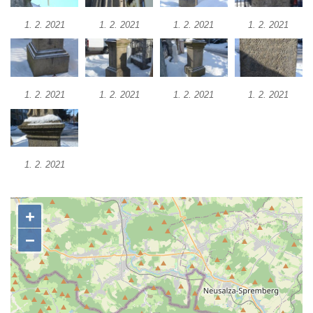
Pomník Vojtěcha Adalberta Lanny v parku
Na Sadech v Českých Budějovicích
1. 2. 2021
1. 2. 2021
1. 2. 2021
1. 2. 2021
Pomník Přemysla Otakara II. v parku Na
Sadech v Českých Budějovicích
Socha Mateřství v parku Na Sadech v
1. 2. 2021
1. 2. 2021
1. 2. 2021
1. 2. 2021
Českých Budějovicích
Památník Otokara Mokrého v parku Na
Sadech v Českých Budějovicích
Poslední dochovaný tramvajový sloup na
1. 2. 2021
Pražské třídě v Českých Budějovicích
Socha Civilizovaní na Husově třídě v
Českých Budějovicích
Socha svatého Jana Nepomuckého Na
Sadech u Mlýnské stoky v Českých
Budějovicích
Sochy brouků u Mlýnské stoky v Českých