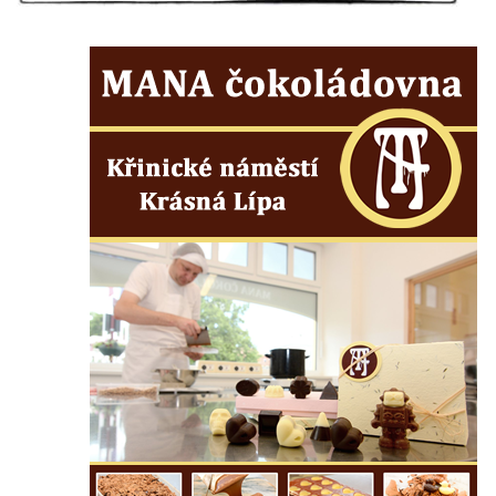
Pamětní deska Johanna Neumanna
severně od Tokáně
Obrázek svatého Huberta na buku svatého
Huberta
Obrázek svatého Jakuba na skále u cesty
východně od Srbské Kamenice
Busta Jana Amose Komenského na domě
čp. 37 v Račicích
Socha ležícího koně v Sadech
Československé armády v Teplicích
Socha Medvídě v Tierpark Chemnitz
Sochy Ležící žena v Tierpark Chemnitz
Sochy Ptáci v Tierpark Chemnitz
Socha Skupina jeřábů v Tierpark Chemnitz
Socha Panter v ZOO Leipzig