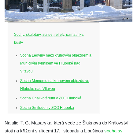
Sochy, skulptury, statue, reliéfy, památníky,
busty
Socha Ledviny mezi kruhovým objezdem a
Munickým rybníkem ve Hluboké nad
Vltavou
Socha Memento na kruhovém objezdu ve
Hluboké nad Vltavou
Socha Chalikotérium v ZOO Hluboká
Socha Smilodon v ZOO Hluboká
Socha Veledaněk v ZOO Hluboká
Na ulici T. G. Masaryka, která vede ze Šluknova do Království,
Socha Koroun bezzubý v ZOO Hluboká
stojí na křížení s ulicemi 17. listopadu a Libušinou
socha sv.
Socha Plejtvák obrovský v ZOO Hluboká