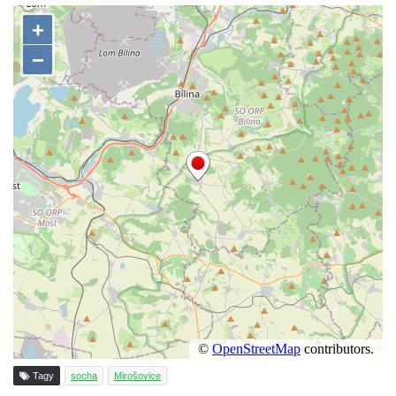
Českých Budějovicích
Socha svatého Václava u pramene v
Semilech
Pamětní deska Tomáše Garrigue Masaryka
na radnici v Českých Budějovicích
Pamětní deska na biskupské rezidenci v
Českých Budějovicích
Pamětní deska Josefa Hloucha na
biskupské rezidenci v Českých
Budějovicích
Socha žáby u rybníčku na Náměstí v
Kamenném Újezdě
Pamětní kámen družebních obcí Kamenný
Újezd a Krauchthal v parku na Náměstí v
Kamenném Újezdě
Tagy
socha
Mirošovice