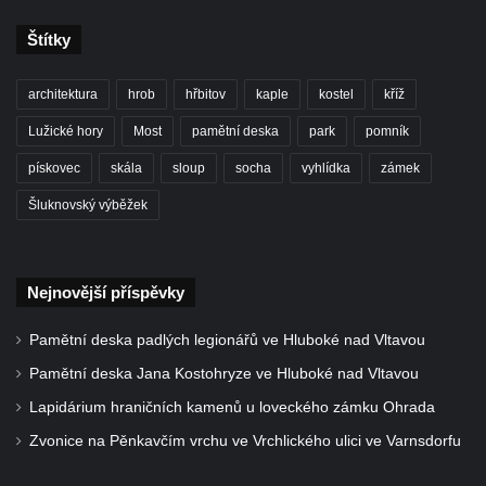
Duchcově
Štítky
Delfín na Sfingovém rybníku v zámeckém
parku v Duchcově
architektura
hrob
hřbitov
kaple
kostel
kříž
Sfinga II. na Sfingovém rybníku v
Lužické hory
Most
pamětní deska
park
pomník
zámeckém parku v Duchcově
pískovec
skála
sloup
socha
vyhlídka
zámek
Sfinga I. na Sfingovém rybníku v zámeckém
Šluknovský výběžek
parku v Duchcově
Socha Minervy na nádvoří zámku v
Duchcově
Nejnovější příspěvky
Socha Herkula se saní na nádvoří zámku v
Duchcově
Pamětní deska padlých legionářů ve Hluboké nad Vltavou
Socha Herkula se lvem na nádvoří zámku v
Pamětní deska Jana Kostohryze ve Hluboké nad Vltavou
Duchcově
Lapidárium hraničních kamenů u loveckého zámku Ohrada
Socha Marse na nádvoří zámku v
Zvonice na Pěnkavčím vrchu ve Vrchlického ulici ve Varnsdorfu
Duchcově