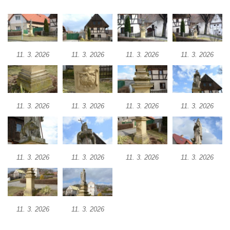
Sochy brouků u Mlýnské stoky v Českých
Budějovicích
Socha svatého Vincence Ferrerského na
nádvoří kláštera dominikánů v Českých
11. 3. 2026
11. 3. 2026
11. 3. 2026
11. 3. 2026
Budějovicích
Socha svatého Zachariáše na nádvoří
kláštera dominikánů v Českých
Budějovicích
11. 3. 2026
11. 3. 2026
11. 3. 2026
11. 3. 2026
Socha svatého Josefa na nádvoří kláštera
dominikánů v Českých Budějovicích
Socha svaté Anny na nádvoří kláštera
11. 3. 2026
11. 3. 2026
11. 3. 2026
11. 3. 2026
dominikánů v Českých Budějovicích
Socha svatého Dominika na nádvoří
kláštera dominikánů v Českých
Budějovicích
11. 3. 2026
11. 3. 2026
Sousoší Kalvárie před klášterem
dominikánů u Piaristického náměstí v