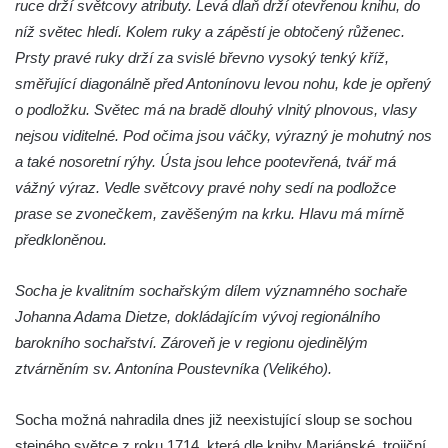
ruce drží světcovy atributy. Levá dlaň drží otevřenou knihu, do
Reliéf Rodina a práce na budově záložny
níž světec hledí. Kolem ruky a zápěstí je obtočený růženec.
čp. 69/1 v Českých Budějovicích
Prsty pravé ruky drží za svislé břevno vysoký tenký kříž,
Socha Jana Valeria Jirsíka u Černé věže v
směřující diagonálně před Antonínovu levou nohu, kde je opřený
Českých Budějovicích
o podložku. Světec má na bradě dlouhý vlnitý plnovous, vlasy
nejsou viditelné. Pod očima jsou váčky, výrazný je mohutný nos
Socha Krista klesajícího pod křížem u
a také nosoretní rýhy. Ústa jsou lehce pootevřená, tvář má
kostela svatého Mikuláše v Českých
vážný výraz. Vedle světcovy pravé nohy sedí na podložce
Budějovicích
prase se zvonečkem, zavěšeným na krku. Hlavu má mírně
Socha svatého Jana Nepomuckého u
předkloněnou.
kostela svaté Rodiny v Českých
Budějovicích
Socha je kvalitním sochařským dílem významného sochaře
Socha S tebou v parku na Senovážném
Johanna Adama Dietze, dokládajícím vývoj regionálního
náměstí v Českých Budějovicích
barokního sochařství. Zároveň je v regionu ojedinělým
Socha Tornádo v parku na Senovážném
ztvárněním sv. Antonína Poustevníka (Velikého).
náměstí v Českých Budějovicích
Sousoší Humanoidi na Lannově třídě v
Socha možná nahradila dnes již neexistující sloup se sochou
Českých Budějovicích
stejného světce z roku 1714, která dle knihy Mariánské, trojiční