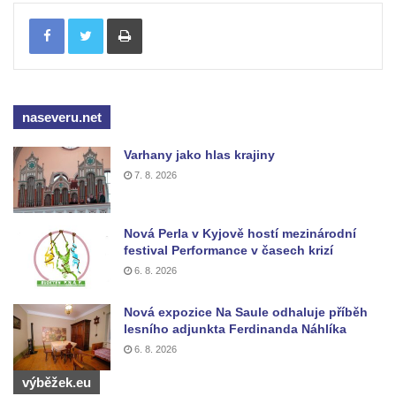
Socha na náměstí J. V. Kamarýta ve
Tisknout
Velešíně
Pomník J. V. Kamarýta v Krumlovské ulici ve
Velešíně
Pamětní deska arcibiskupa Micara ve
naseveru.net
vstupu do poutního místa Římov
Plastika Koule v Gutenbergově ulici v
Varhany jako hlas krajiny
7. 8. 2026
Liberci
Pamětní deska Vojtěcha Kocmicha na
domě čp. 37 v ulici Betlém v Římově
Nová Perla v Kyjově hostí mezinárodní
festival Performance v časech krizí
Pomník na paměť zrušení roboty v Plavu
6. 8. 2026
Socha vodníka v Plavu
Socha svatého Jana Nepomuckého v
Nová expozice Na Saule odhaluje příběh
lesního adjunkta Ferdinanda Náhlíka
Třebušíně
6. 8. 2026
Pamětní deska Johanna Nepomuka
výběžek.eu
Fischera na domě čp. 5/16 na třídě 9.