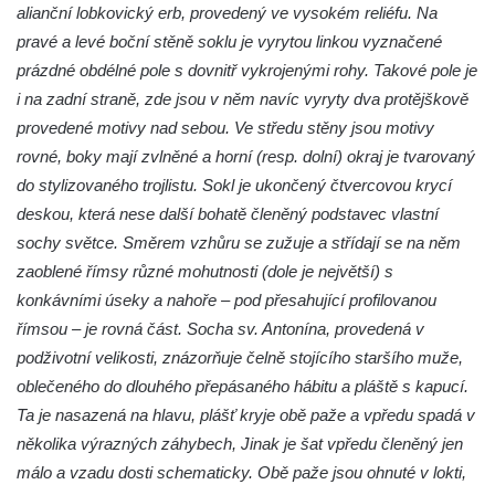
Socha Želva v ZOO Hluboká
alianční lobkovický erb, provedený ve vysokém reliéfu. Na
Socha Kozorožec horský v ZOO Hluboká
pravé a levé boční stěně soklu je vyrytou linkou vyznačené
prázdné obdélné pole s dovnitř vykrojenými rohy. Takové pole je
Socha Včela v ZOO Hluboká
i na zadní straně, zde jsou v něm navíc vyryty dva protějškově
Socha Housenka v ZOO Hluboká
provedené motivy nad sebou. Ve středu stěny jsou motivy
Socha Nosorožík v ZOO Hluboká
rovné, boky mají zvlněné a horní (resp. dolní) okraj je tvarovaný
Socha Rosomák v ZOO Hluboká
do stylizovaného trojlistu. Sokl je ukončený čtvercovou krycí
Socha Beruška v ZOO Hluboká
deskou, která nese další bohatě členěný podstavec vlastní
sochy světce. Směrem vzhůru se zužuje a střídají se na něm
Socha Vážka v ZOO Hluboká
zaoblené římsy různé mohutnosti (dole je největší) s
Socha Volavka v ZOO Hluboká
konkávními úseky a nahoře – pod přesahující profilovanou
Flamingo trůn v ZOO Hluboká
římsou – je rovná část. Socha sv. Antonína, provedená v
Lavička Kůň Převalského v ZOO Hluboká
podživotní velikosti, znázorňuje čelně stojícího staršího muže,
Lysá nad Labem, barokní město Šporkovo
oblečeného do dlouhého přepásaného hábitu a pláště s kapucí.
Ta je nasazená na hlavu, plášť kryje obě paže a vpředu spadá v
Socha Opičákovník v ZOO Hluboká
několika výrazných záhybech, Jinak je šat vpředu členěný jen
Socha Roháč v ZOO Hluboká
málo a vzadu dosti schematicky. Obě paže jsou ohnuté v lokti,
Socha Mystik v ZOO Hluboká