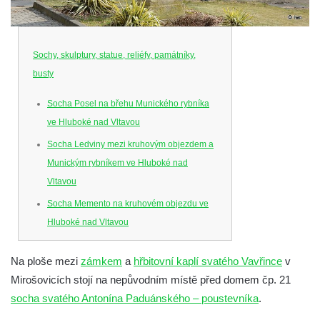
Sochy, skulptury, statue, reliéfy, památníky,
busty
Socha Posel na břehu Munického rybníka
ve Hluboké nad Vltavou
Socha Ledviny mezi kruhovým objezdem a
Munickým rybníkem ve Hluboké nad
Vltavou
Socha Memento na kruhovém objezdu ve
Hluboké nad Vltavou
Socha Chalikotérium v ZOO Hluboká
Na ploše mezi
zámkem
a
hřbitovní kaplí svatého Vavřince
v
Socha Smilodon v ZOO Hluboká
Mirošovicích stojí na nepůvodním místě před domem čp. 21
Socha Veledaněk v ZOO Hluboká
socha svatého Antonína Paduánského – poustevníka
.
Socha Koroun bezzubý v ZOO Hluboká