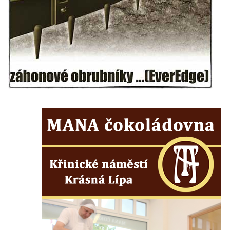
Socha Panter v ZOO Leipzig
Socha Dívka s mušlí v ZOO Leipzig
Socha Tygr v ZOO Leipzig
Socha Atlet v ZOO Leipzig
Socha Marabu v ZOO Leipzig
Busta Karla Maxe Schneidera v ZOO
Leipzig
Socha Iásón v ZOO Leipzig
Socha Mladý slon v ZOO Leipzig
Socha Býk v ZOO Dresden
Socha Uprchlý otrok bojuje s divokým psem
v ZOO Dresden
Socha krokodýla v ZOO Dresden
Socha slona v ZOO Dresden
Socha Faun s medvíďaty v ZOO Dresden