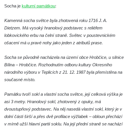
Socha Plejtvák obrovský v ZOO Hluboká
Socha je
kulturní památkou
:
Socha Medvěd jeskynní v ZOO Hluboká
Kamenná socha světce byla zhotovená roku 1716 J. A.
Socha Mamutí lebka v ZOO Hluboká
Dietzem. Má vysoký hranolový podstavec s reliéfem
Socha Mamut srstnatý v ZOO Hluboká
lobkovického erbu na čelní straně. Světec v poustevnickém
Socha Orel v ZOO Hluboká
ošacení má u pravé nohy jako jeden z atributů prase.
Socha Vydry si hrají v ZOO Hluboká
Socha se původně nacházela na území obce Hrobčice, u silnice
Socha Přátelství v ZOO Hluboká
Bílina – Hrobčice. Rozhodnutím odboru kultury Okresního
Socha Matka příroda v ZOO Hluboká
národního výboru v Teplicích z 21. 12. 1987 byla přemístěna na
Socha Lišky v ZOO Hluboká
současné místo.
Socha Kudlanka v ZOO Hluboká
Památku tvoří sokl a vlastní socha světce, její celková výška je
Socha Vlčice s mládětem v ZOO Hluboká
asi 3 metry. Hranolový sokl, zhotovený z opuky, má
Socha Rys číhající na srnu v ZOO Hluboká
dvoustupňový podstavec. Na něj nasedá vlastní sokl, který je v
Socha Orlice v ZOO Hluboká
dolní části širší a přes dvě profilace výžlabek – obloun přechází
Socha Tygr v ZOO Hluboká
v mírně užší hlavní partii soklu. Na její přední straně se nachází