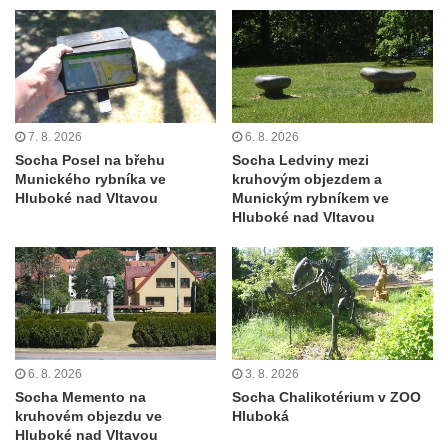
Socha býka před areálem firmy 2JCP v
Račicích
Povodňový sloup II. v Dobříni
Povodňový sloup I. v Dobříni
Pamětní kámen vodního díla Josefův Důl
7. 8. 2026
6. 8. 2026
Socha Posel na břehu
Socha Ledviny mezi
Socha svatého Floriána na domě čp. 3 v
Munického rybníka ve
kruhovým objezdem a
Oparnu
Hluboké nad Vltavou
Munickým rybníkem ve
Hluboké nad Vltavou
Socha svaté Anny u domu čp. 3 v Oparnu
Lavička Václava Havla v Pardubicích
Lavička Václava Havla v Novém Boru
Lavička Václava Havla v Krásné Lípě
Upoutávka JduHřebenovkou u parkoviště
na Mezní Louce
6. 8. 2026
3. 8. 2026
Socha Memento na
Socha Chalikotérium v ZOO
Kamenný obelisk na vyhlídce u Pravčické
kruhovém objezdu ve
Hluboká
brány
Hluboké nad Vltavou