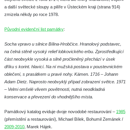
a další světecké sloupy a pilíře v Ústeckém kraji (strana 914)
Pomník Vojtěcha Adalberta Lanny v parku
zmizela někdy po roce 1978.
Na Sadech v Českých Budějovicích
Pomník Přemysla Otakara II. v parku Na
Původní evidenční list památky
:
Sadech v Českých Budějovicích
Socha Mateřství v parku Na Sadech v
Socha vpravo u silnice Bílina-Hrobčice. Hranolový podstavec,
Českých Budějovicích
na čelná stěně vysoký relief lobkovického erbu. Zprostředkující
Památník Otokara Mokrého v parku Na
část neobvykle vysoká a silně pročleněný přechází v úsek
Sadech v Českých Budějovicích
dříku s korint. hlavicí. Na ní mužská postava v poustevnickém
Poslední dochovaný tramvajový sloup na
oblečení, s prasátkem u pravé nohy. Kámen. 1716 – Johann
Pražské třídě v Českých Budějovicích
Adam Dietz. Naprosto neobvyklý případ zobrazení světce. 1971
– Velmi omšelé vlivem povětrnosti, nutná neodkladná
Socha Civilizovaní na Husově třídě v
konservace a převezení do vhodnějšího místa.
Českých Budějovicích
Socha svatého Jana Nepomuckého Na
Památkový katalog eviduje dvoje novodobé restaurování –
1985
Sadech u Mlýnské stoky v Českých
(přemístění a restaurování), Michael Bílek, Bohumil Zemánek /
Budějovicích
2009-2010
, Marek Hájek.