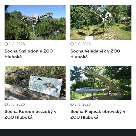
Sousoší svatého Václava, svatého Floriána
a svatého Jana Nepomuckého východně
od Mezné
Socha vodníka na trase naučné stezky v
Srbské Kamenici
3. 8. 2026
3. 8. 2026
Podstavec v zámecké zahradě v Duchcově
Socha Smilodon v ZOO
Socha Veledaněk v ZOO
Sousoší dětí u obecního úřadu v Janově
Hluboká
Hluboká
Socha Andromedé u pavilonu Reinerovy
fresky v Duchcově
Socha Amfitrité u pavilonu Reinerovy fresky
v Duchcově
Socha Flóry u pavilonu Reinerovy fresky v
3. 8. 2026
3. 8. 2026
Duchcově
Socha Koroun bezzubý v
Socha Plejtvák obrovský v
ZOO Hluboká
ZOO Hluboká
Socha Afrodité u pavilonu Reinerovy fresky
v Duchcově
Pamětní kámen rybníka Barbory v