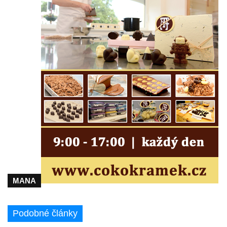
Socha divokého prasete před vstupem do
ZOO Dresden
Socha světce severně od Lužce nad
Vltavou
Pamětní kámen revitalizace Vltavy Vraňany
– Hořín u Lužce nad Vltavou
Strom svobody a památník 100 let republiky
a 30. výročí listopadu 1989 v Hrobčicích
Boží muka v parku před domem čp. 17 v
Hrobčicích
Sochy „Klaun a dívenka“ v parku v centru
Hrobčic
Socha svatého Antonína poustevníka v
MANA
Mirošovicích
Socha vodníka u požární nádrže v
Podobné články
Mirošovicích