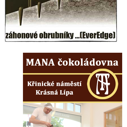
Socha Faun s medvíďaty v ZOO Dresden
Socha divokého prasete před vstupem do
ZOO Dresden
Socha světce severně od Lužce nad
Vltavou
Pamětní kámen revitalizace Vltavy Vraňany
– Hořín u Lužce nad Vltavou
Strom svobody a památník 100 let republiky
a 30. výročí listopadu 1989 v Hrobčicích
Boží muka v parku před domem čp. 17 v
Hrobčicích
Sochy „Klaun a dívenka“ v parku v centru
Hrobčic
Socha svatého Antonína poustevníka v
Mirošovicích
Socha vodníka u požární nádrže v