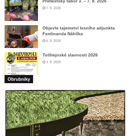
Příměstský tábor 3. – 7. 8. 2026
Socha Skupina jeřábů v Tierpark Chemnitz
7. 8. 2026
Socha Panter v ZOO Leipzig
Socha Dívka s mušlí v ZOO Leipzig
Objevte tajemství lesního adjunkta
Socha Tygr v ZOO Leipzig
Ferdinanda Náhlíka
Socha Atlet v ZOO Leipzig
6. 8. 2026
Socha Marabu v ZOO Leipzig
Tolštejnské slavnosti 2026
Busta Karla Maxe Schneidera v ZOO
3. 8. 2026
Leipzig
Socha Iásón v ZOO Leipzig
Obrubniky
Socha Mladý slon v ZOO Leipzig
Socha Býk v ZOO Dresden
Socha Uprchlý otrok bojuje s divokým psem
v ZOO Dresden
Socha krokodýla v ZOO Dresden
Socha slona v ZOO Dresden