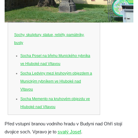
Sochy, skulptury, statue, reliéfy, památníky,
busty
Socha Posel na břehu Munického rybníka
ve Hluboké nad Vltavou
Socha Ledviny mezi kruhovým objezdem a
Munickým rybníkem ve Hluboké nad
Vltavou
Socha Memento na kruhovém objezdu ve
Hluboké nad Vltavou
Socha Chalikotérium v ZOO Hluboká
Před vstupní branou vodního hradu v Budyni nad Ohří stojí
Socha Smilodon v ZOO Hluboká
dvojice soch. Vpravo je to
svatý Josef
.
Socha Veledaněk v ZOO Hluboká