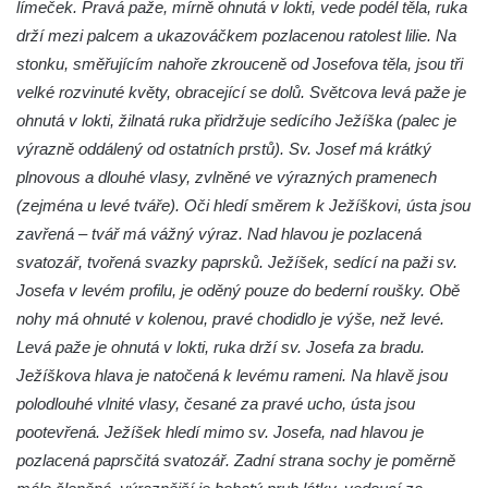
Sousoší Humanoidi na Lannově třídě v
límeček. Pravá paže, mírně ohnutá v lokti, vede podél těla, ruka
Českých Budějovicích
drží mezi palcem a ukazováčkem pozlacenou ratolest lilie. Na
stonku, směřujícím nahoře zkrouceně od Josefova těla, jsou tři
Pomník Vojtěcha Adalberta Lanny v parku
velké rozvinuté květy, obracející se dolů. Světcova levá paže je
Na Sadech v Českých Budějovicích
ohnutá v lokti, žilnatá ruka přidržuje sedícího Ježíška (palec je
Pomník Přemysla Otakara II. v parku Na
výrazně oddálený od ostatních prstů). Sv. Josef má krátký
Sadech v Českých Budějovicích
plnovous a dlouhé vlasy, zvlněné ve výrazných pramenech
Socha Mateřství v parku Na Sadech v
(zejména u levé tváře). Oči hledí směrem k Ježíškovi, ústa jsou
Českých Budějovicích
zavřená – tvář má vážný výraz. Nad hlavou je pozlacená
Památník Otokara Mokrého v parku Na
svatozář, tvořená svazky paprsků. Ježíšek, sedící na paži sv.
Sadech v Českých Budějovicích
Josefa v levém profilu, je oděný pouze do bederní roušky. Obě
Poslední dochovaný tramvajový sloup na
nohy má ohnuté v kolenou, pravé chodidlo je výše, než levé.
Pražské třídě v Českých Budějovicích
Levá paže je ohnutá v lokti, ruka drží sv. Josefa za bradu.
Ježíškova hlava je natočená k levému rameni. Na hlavě jsou
Socha Civilizovaní na Husově třídě v
polodlouhé vlnité vlasy, česané za pravé ucho, ústa jsou
Českých Budějovicích
pootevřená. Ježíšek hledí mimo sv. Josefa, nad hlavou je
Socha svatého Jana Nepomuckého Na
pozlacená paprsčitá svatozář. Zadní strana sochy je poměrně
Sadech u Mlýnské stoky v Českých