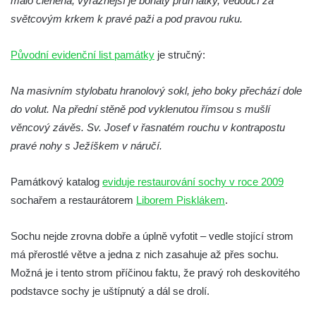
málo členěná, výraznější je bohatý pruh látky, vedoucí za
Budějovicích
světcovým krkem k pravé paži a pod pravou ruku.
Sochy brouků u Mlýnské stoky v Českých
Budějovicích
Původní evidenční list památky
je stručný:
Socha svatého Vincence Ferrerského na
nádvoří kláštera dominikánů v Českých
Na masivním stylobatu hranolový sokl, jeho boky přechází dole
Budějovicích
do volut. Na přední stěně pod vyklenutou římsou s mušlí
Socha svatého Zachariáše na nádvoří
věncový závěs. Sv. Josef v řasnatém rouchu v kontrapostu
kláštera dominikánů v Českých
pravé nohy s Ježíškem v náručí.
Budějovicích
Památkový katalog
eviduje restaurování sochy v roce 2009
Socha svatého Josefa na nádvoří kláštera
sochařem a restaurátorem
Liborem Pisklákem
.
dominikánů v Českých Budějovicích
Socha svaté Anny na nádvoří kláštera
Sochu nejde zrovna dobře a úplně vyfotit – vedle stojící strom
dominikánů v Českých Budějovicích
má přerostlé větve a jedna z nich zasahuje až přes sochu.
Socha svatého Dominika na nádvoří
Možná je i tento strom příčinou faktu, že pravý roh deskovitého
kláštera dominikánů v Českých
podstavce sochy je uštípnutý a dál se drolí.
Budějovicích