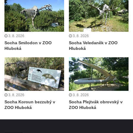
v Duchcově
Pamětní kámen rybníka Barbory v
Duchcově
Delfín na Sfingovém rybníku v zámeckém
parku v Duchcově
3. 8. 2026
3. 8. 2026
Socha Smilodon v ZOO
Socha Veledaněk v ZOO
Sfinga II. na Sfingovém rybníku v
Hluboká
Hluboká
zámeckém parku v Duchcově
Sfinga I. na Sfingovém rybníku v zámeckém
parku v Duchcově
Socha Minervy na nádvoří zámku v
Duchcově
Socha Herkula se saní na nádvoří zámku v
3. 8. 2026
3. 8. 2026
Socha Koroun bezzubý v
Socha Plejtvák obrovský v
Duchcově
ZOO Hluboká
ZOO Hluboká
Socha Herkula se lvem na nádvoří zámku v
Duchcově
Socha Marse na nádvoří zámku v