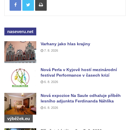
Fischera na domě čp. 5/16 na třídě 9.
května v Rumburku
Pamětní deska Johanna Neumanna
severně od Tokáně
naseveru.net
Obrázek svatého Huberta na buku svatého
Varhany jako hlas krajiny
Huberta
7. 8. 2026
Obrázek svatého Jakuba na skále u cesty
východně od Srbské Kamenice
Nová Perla v Kyjově hostí mezinárodní
Busta Jana Amose Komenského na domě
festival Performance v časech krizí
čp. 37 v Račicích
6. 8. 2026
Socha ležícího koně v Sadech
Nová expozice Na Saule odhaluje příběh
Československé armády v Teplicích
lesního adjunkta Ferdinanda Náhlíka
Socha Medvídě v Tierpark Chemnitz
6. 8. 2026
Sochy Ležící žena v Tierpark Chemnitz
výběžek.eu
Sochy Ptáci v Tierpark Chemnitz