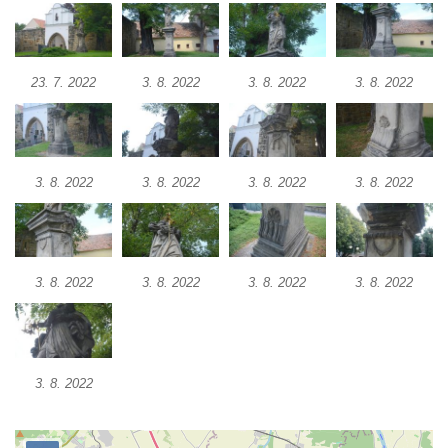
Sousoší Kalvárie před klášterem
dominikánů u Piaristického náměstí v
Českých Budějovicích
23. 7. 2022
3. 8. 2022
3. 8. 2022
3. 8. 2022
Socha svatého Václava u pramene v
Semilech
Pamětní deska Tomáše Garrigue Masaryka
na radnici v Českých Budějovicích
3. 8. 2022
3. 8. 2022
3. 8. 2022
3. 8. 2022
Pamětní deska na biskupské rezidenci v
Českých Budějovicích
Pamětní deska Josefa Hloucha na
3. 8. 2022
3. 8. 2022
3. 8. 2022
3. 8. 2022
biskupské rezidenci v Českých
Budějovicích
Socha žáby u rybníčku na Náměstí v
Kamenném Újezdě
3. 8. 2022
Pamětní kámen družebních obcí Kamenný
Újezd a Krauchthal v parku na Náměstí v