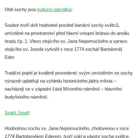
Socha Koroun bezzubý v ZOO Hluboká
Obě sochy jsou
kulturní památka
:
Socha Plejtvák obrovský v ZOO Hluboká
Soubor tvoří dvě hodnotné pozdně barokní sochy světců,
Socha Medvěd jeskynní v ZOO Hluboká
umístěné na prostranství před hlavní vstupní bránou do areálu
Socha Mamutí lebka v ZOO Hluboká
hradu čp. 1. Vlevo stojícího sv. Jana Nepomuckého a vpravo
Socha Mamut srstnatý v ZOO Hluboká
stojícího sv. Josefa vytvořil v roce 1774 sochař Bartoloměj
Socha Orel v ZOO Hluboká
Eder.
Socha Vydry si hrají v ZOO Hluboká
Tradiční pojetí je kvalitně provedené; svým umístěním se sochy
Socha Přátelství v ZOO Hluboká
výrazně uplatňují na vzhledu historického jádra města –
Socha Matka příroda v ZOO Hluboká
nacházejí se v západní části Mírového náměstí – hlavního
Socha Lišky v ZOO Hluboká
budyňského náměstí.
Socha Kudlanka v ZOO Hluboká
Svatý Josef
Socha Vlčice s mládětem v ZOO Hluboká
:
Socha Rys číhající na srnu v ZOO Hluboká
Hodnotnou sochu sv. Jana Nepomuckého, zhotovenou v roce
Socha Orlice v ZOO Hluboká
1774 Bartolomějem Ederem, tvoří sokl a vlastní socha světce.