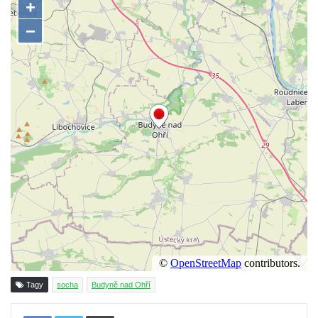
Kamenném Újezdě
Socha na náměstí J. V. Kamarýta ve
Velešíně
Pomník J. V. Kamarýta v Krumlovské ulici ve
Velešíně
Pamětní deska arcibiskupa Micara ve
vstupu do poutního místa Římov
Plastika Koule v Gutenbergově ulici v
Liberci
Pamětní deska Vojtěcha Kocmicha na
domě čp. 37 v ulici Betlém v Římově
Pomník na paměť zrušení roboty v Plavu
Socha vodníka v Plavu
Socha svatého Jana Nepomuckého v
Tagy
socha
Budyně nad Ohří
Třebušíně
Pamětní deska Johanna Nepomuka
Tisknout