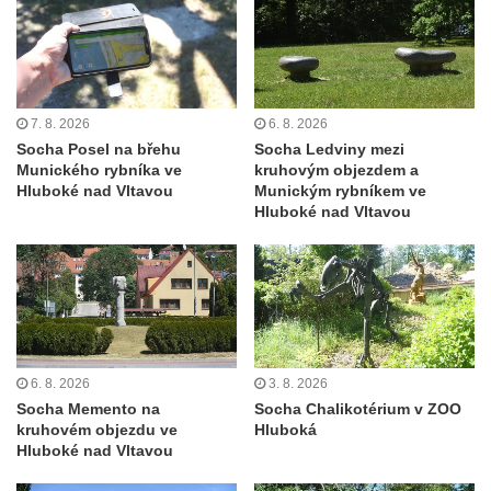
brány
Sousoší svatého Václava, svatého Floriána
a svatého Jana Nepomuckého východně
od Mezné
7. 8. 2026
6. 8. 2026
Socha vodníka na trase naučné stezky v
Socha Posel na břehu
Socha Ledviny mezi
Munického rybníka ve
kruhovým objezdem a
Srbské Kamenici
Hluboké nad Vltavou
Munickým rybníkem ve
Podstavec v zámecké zahradě v Duchcově
Hluboké nad Vltavou
Sousoší dětí u obecního úřadu v Janově
Socha Andromedé u pavilonu Reinerovy
fresky v Duchcově
Socha Amfitrité u pavilonu Reinerovy fresky
v Duchcově
6. 8. 2026
3. 8. 2026
Socha Flóry u pavilonu Reinerovy fresky v
Socha Memento na
Socha Chalikotérium v ZOO
kruhovém objezdu ve
Hluboká
Duchcově
Hluboké nad Vltavou
Socha Afrodité u pavilonu Reinerovy fresky