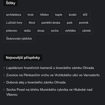
Duchcově
Štítky
Socha svatého Václava u kostela
architektura
hrob
hřbitov
kaple
kostel
kříž
Zvěstování Panny Marie v Duchcově
Socha svatého Prokopa u kostela
Lužické hory
Most
pamětní deska
park
pomník
Zvěstování Panny Marie v Duchcově
pískovec
skála
sloup
socha
vyhlídka
zámek
Socha Hoch vytahující si trn z paty v Knížecí
Šluknovský výběžek
zahradě v zámeckém parku v Duchcově
Socha Niké v Knížecí zahradě v zámeckém
parku v Duchcově
Nejnovější příspěvky
Socha Walthera von der Vogelweide v
Lapidárium hraničních kamenů u loveckého zámku Ohrada
Duchcově
Zvonice na Pěnkavčím vrchu ve Vrchlického ulici ve Varnsdorfu
Busta Bedřicha Smetany v sadech B.
Smetany v Duchcově
Dubová alej u loveckého zámku Ohrada
Busta Ludwiga van Beethovena v sadech
Socha Posel na břehu Munického rybníka ve Hluboké nad
Vltavou
B. Smetany v Duchcově
Pomník neznámého účelu v sadech Boženy