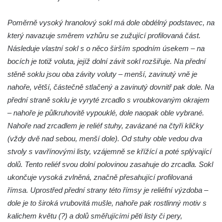
Socha Tygr v ZOO Hluboká
Socha Želva v ZOO Hluboká
Poměrně vysoký hranolový sokl má dole obdélný podstavec, na
který navazuje směrem vzhůru se zužující profilovaná část.
Socha Kozorožec horský v ZOO Hluboká
Následuje vlastní sokl s o něco širším spodním úsekem – na
Socha Včela v ZOO Hluboká
bocích je totiž voluta, jejíž dolní závit sokl rozšiřuje. Na přední
Socha Housenka v ZOO Hluboká
stěně soklu jsou oba závity voluty – menší, zavinutý vně je
Socha Nosorožík v ZOO Hluboká
nahoře, větší, částečně stlačený a zavinutý dovnitř pak dole. Na
Socha Rosomák v ZOO Hluboká
přední straně soklu je vyryté zrcadlo s vroubkovaným okrajem
– nahoře je půlkruhovitě vypouklé, dole naopak oble vybrané.
Socha Beruška v ZOO Hluboká
Nahoře nad zrcadlem je reliéf stuhy, zavázané na čtyři kličky
Socha Vážka v ZOO Hluboká
(vždy dvě nad sebou, menší dole). Od stuhy oble vedou dva
Socha Volavka v ZOO Hluboká
stvoly s vavřínovými listy, vzájemně se křížící a poté splývající
Flamingo trůn v ZOO Hluboká
dolů. Tento reliéf svou dolní polovinou zasahuje do zrcadla. Sokl
Lavička Kůň Převalského v ZOO Hluboká
ukončuje vysoká zvlněná, značně přesahující profilovaná
Lysá nad Labem, barokní město Šporkovo
římsa. Uprostřed přední strany této římsy je reliéfní výzdoba –
dole je to široká vrubovitá mušle, nahoře pak rostlinný motiv s
Socha Opičákovník v ZOO Hluboká
kalichem květu (?) a dolů směřujícími pěti listy či pery,
Socha Roháč v ZOO Hluboká