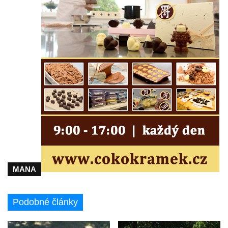
Mirošovicích
Socha býka před areálem firmy 2JCP v
Račicích
Povodňový sloup II. v Dobříni
Povodňový sloup I. v Dobříni
Pamětní kámen vodního díla Josefův Důl
Socha svatého Floriána na domě čp. 3 v
Oparnu
Socha svaté Anny u domu čp. 3 v Oparnu
Lavička Václava Havla v Pardubicích
Lavička Václava Havla v Novém Boru
MANA
Lavička Václava Havla v Krásné Lípě
Upoutávka JduHřebenovkou u parkoviště
Podobné články
na Mezní Louce
Kamenný obelisk na vyhlídce u Pravčické