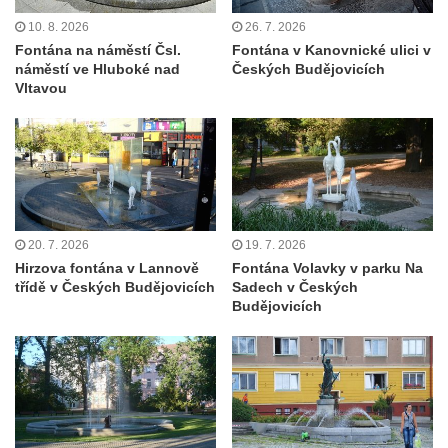
10. 8. 2026
26. 7. 2026
Obrázek svatého Jakuba na skále u cesty
Fontána na náměstí Čsl.
Fontána v Kanovnické ulici v
východně od Srbské Kamenice
náměstí ve Hluboké nad
Českých Budějovicích
Busta Jana Amose Komenského na domě
Vltavou
čp. 37 v Račicích
Socha Medvídě v Tierpark Chemnitz
Sochy Ležící žena v Tierpark Chemnitz
Sochy Ptáci v Tierpark Chemnitz
Socha Skupina jeřábů v Tierpark Chemnitz
20. 7. 2026
19. 7. 2026
Socha Panter v ZOO Leipzig
Hirzova fontána v Lannově
Fontána Volavky v parku Na
třídě v Českých Budějovicích
Sadech v Českých
Socha Dívka s mušlí v ZOO Leipzig
Budějovicích
Socha Tygr v ZOO Leipzig
Socha Atlet v ZOO Leipzig
Socha Marabu v ZOO Leipzig
Busta Karla Maxe Schneidera v ZOO
Leipzig