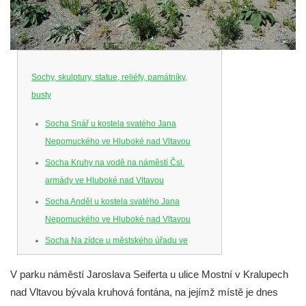
Sochy, skulptury, statue, reliéfy, památníky,
busty
Socha Snář u kostela svatého Jana
Nepomuckého ve Hluboké nad Vltavou
Socha Kruhy na vodě na náměstí Čsl.
armády ve Hluboké nad Vltavou
Socha Anděl u kostela svatého Jana
Nepomuckého ve Hluboké nad Vltavou
Socha Na zídce u městského úřadu ve
Hluboké nad Vltavou
V parku náměstí Jaroslava Seiferta u ulice Mostní v Kralupech
Socha Posel na břehu Munického rybníka
nad Vltavou bývala kruhová fontána, na jejímž místě je dnes
ve Hluboké nad Vltavou