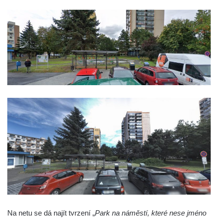
Socha Přátelství v ZOO Hluboká
Socha Matka příroda v ZOO Hluboká
Socha Lišky v ZOO Hluboká
Socha Kudlanka v ZOO Hluboká
Socha Vlčice s mládětem v ZOO Hluboká
Socha Rys číhající na srnu v ZOO Hluboká
Socha Orlice v ZOO Hluboká
Socha Tygr v ZOO Hluboká
Socha Želva v ZOO Hluboká
Socha Kozorožec horský v ZOO Hluboká
Socha Včela v ZOO Hluboká
Socha Housenka v ZOO Hluboká
Lysá nad Labem, barokní město Šporkovo
Socha Nosorožík v ZOO Hluboká
Na netu se dá najít tvrzení „
Park na náměstí, které nese jméno