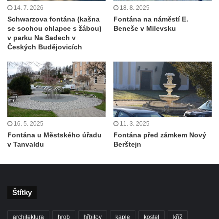
14. 7. 2026
18. 8. 2025
Socha Iásón v ZOO Leipzig
Schwarzova fontána (kašna
Fontána na náměstí E.
se sochou chlapce s žábou)
Beneše v Milevsku
Socha Mladý slon v ZOO Leipzig
v parku Na Sadech v
Socha Býk v ZOO Dresden
Českých Budějovicích
Socha Uprchlý otrok bojuje s divokým psem
v ZOO Dresden
Socha krokodýla v ZOO Dresden
Socha slona v ZOO Dresden
Socha Faun s medvíďaty v ZOO Dresden
16. 5. 2025
11. 3. 2025
Socha divokého prasete před vstupem do
Fontána u Městského úřadu
Fontána před zámkem Nový
v Tanvaldu
Berštejn
ZOO Dresden
Socha světce severně od Lužce nad
Vltavou
Pamětní kámen revitalizace Vltavy Vraňany
Štítky
– Hořín u Lužce nad Vltavou
Strom svobody a památník 100 let republiky
architektura
hrob
hřbitov
kaple
kostel
kříž