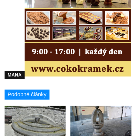
Liberci
Pamětní deska Vojtěcha Kocmicha na
domě čp. 37 v ulici Betlém v Římově
Pomník na paměť zrušení roboty v Plavu
Socha ležícího koně v Sadech
Československé armády v Teplicích
Socha vodníka v Plavu
Socha svatého Jana Nepomuckého v
MANA
Třebušíně
Pamětní deska Johanna Nepomuka
Fischera na domě čp. 5/16 na třídě 9.
Podobné články
května v Rumburku
Pamětní deska Johanna Neumanna
severně od Tokáně
Obrázek svatého Huberta na buku svatého
Huberta