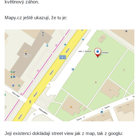
květinový záhon.
Socha Ledviny mezi kruhovým objezdem a
Munickým rybníkem ve Hluboké nad
Mapy.cz ještě ukazují, že tu je:
Vltavou
Socha Memento na kruhovém objezdu ve
Hluboké nad Vltavou
Socha Chalikotérium v ZOO Hluboká
Socha Smilodon v ZOO Hluboká
Socha Veledaněk v ZOO Hluboká
Socha Koroun bezzubý v ZOO Hluboká
Socha Plejtvák obrovský v ZOO Hluboká
Socha Medvěd jeskynní v ZOO Hluboká
Socha Mamutí lebka v ZOO Hluboká
Socha Mamut srstnatý v ZOO Hluboká
Socha Orel v ZOO Hluboká
Její existenci dokládají street view jak z map, tak z googlu:
Socha Vydry si hrají v ZOO Hluboká