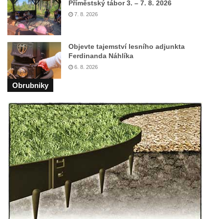
Příměstský tábor 3. – 7. 8. 2026
Socha svatého Zachariáše na nádvoří
7. 8. 2026
kláštera dominikánů v Českých
Budějovicích
Objevte tajemství lesního adjunkta
Socha svatého Josefa na nádvoří kláštera
Ferdinanda Náhlíka
dominikánů v Českých Budějovicích
6. 8. 2026
Socha svaté Anny na nádvoří kláštera
Obrubniky
dominikánů v Českých Budějovicích
Socha svatého Dominika na nádvoří
kláštera dominikánů v Českých
Budějovicích
Sousoší Kalvárie před klášterem
dominikánů u Piaristického náměstí v
Českých Budějovicích
Pamětní deska Tomáše Garrigue Masaryka
na radnici v Českých Budějovicích
Pamětní deska na biskupské rezidenci v