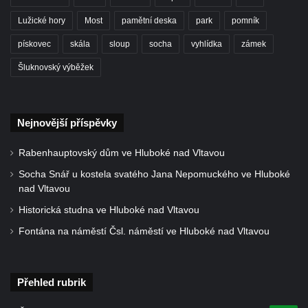
a 30. výročí listopadu 1989 v Hrobčicích
Lužické hory
Most
pamětní deska
park
pomník
Boží muka v parku před domem čp. 17 v
pískovec
skála
sloup
socha
vyhlídka
zámek
Hrobčicích
Šluknovský výběžek
Sochy „Klaun a dívenka“ v parku v centru
Hrobčic
Socha svatého Antonína poustevníka v
Nejnovější příspěvky
Mirošovicích
Rabenhauptovský dům ve Hluboké nad Vltavou
Socha vodníka u požární nádrže v
Mirošovicích
Socha Snář u kostela svatého Jana Nepomuckého ve Hluboké
nad Vltavou
Socha býka před areálem firmy 2JCP v
Historická studna ve Hluboké nad Vltavou
Račicích
Fontána na náměstí Čsl. náměstí ve Hluboké nad Vltavou
Povodňový sloup II. v Dobříni
Povodňový sloup I. v Dobříni
Pamětní kámen vodního díla Josefův Důl
Přehled rubrik
Socha svatého Floriána na domě čp. 3 v