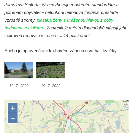
Socha Rosomák v ZOO Hluboká
Jaroslava Seiferta, již nevyhovuje moderním standardům a
Socha Beruška v ZOO Hluboká
potřebám obyvatel – nefunkční betonová fontána, přestárlé
vzrostlé stromy,
plastika ženy s uraženou hlavou z doby
Socha Vážka v ZOO Hluboká
budování socialismu
. Zastupitelé města dlouhodobě plánují jeho
Socha Volavka v ZOO Hluboká
celkovou renovaci v ceně cca 14 mil. korun.
“
Flamingo trůn v ZOO Hluboká
Lavička Kůň Převalského v ZOO Hluboká
Socha je opravená a v kruhovém záhonu usychají kytičky…
Socha Opičákovník v ZOO Hluboká
Socha Roháč v ZOO Hluboká
Socha Mystik v ZOO Hluboká
Reliéf Rodina a práce na budově záložny
19. 7. 2022
19. 7. 2022
čp. 69/1 v Českých Budějovicích
Socha Jana Valeria Jirsíka u Černé věže v
Českých Budějovicích
Socha Krista klesajícího pod křížem u
kostela svatého Mikuláše v Českých