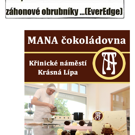
Českých Budějovicích
Pamětní deska Josefa Hloucha na
biskupské rezidenci v Českých
Budějovicích
Socha žáby u rybníčku na Náměstí v
Kamenném Újezdě
Pamětní kámen družebních obcí Kamenný
Újezd a Krauchthal v parku na Náměstí v
Kamenném Újezdě
Socha na náměstí J. V. Kamarýta ve
Velešíně
Pomník J. V. Kamarýta v Krumlovské ulici ve
Velešíně
Pamětní deska arcibiskupa Micara ve
vstupu do poutního místa Římov
Plastika Koule v Gutenbergově ulici v