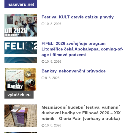
Památník Otokara Mokrého v parku Na
naseveru.net
Sadech v Českých Budějovicích
Festival KULT otevře otázku pravdy
Poslední dochovaný tramvajový sloup na
10. 8. 2026
Pražské třídě v Českých Budějovicích
Socha Civilizovaní na Husově třídě v
FIFELI 2026 zveřejňuje program.
Českých Budějovicích
Litoměřice čeká Apokalypsa, coming-of-
Socha svatého Jana Nepomuckého Na
age i filmové podzemí
Sadech u Mlýnské stoky v Českých
10. 8. 2026
Budějovicích
Banksy, nekonvenční průvodce
9. 8. 2026
Socha svatého Václava u pramene v
Semilech
výběžek.eu
Sochy brouků u Mlýnské stoky v Českých
Budějovicích
Mezinárodní hudební festival varhanní
Socha svatého Vincence Ferrerského na
duchovní hudby ve Filipově 2026 – XIX.
ročník – Gloria Patri (varhany a trubka)
nádvoří kláštera dominikánů v Českých
10. 8. 2026
Budějovicích