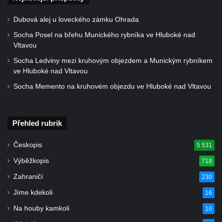
Socha divokého prasete před vstupem do
ZOO Dresden
Dubová alej u loveckého zámku Ohrada
Socha světce severně od Lužce nad
Socha Posel na břehu Munického rybníka ve Hluboké nad
Vltavou
Vltavou
Socha Ledviny mezi kruhovým objezdem a Munickým rybníkem
Pamětní kámen revitalizace Vltavy Vraňany
ve Hluboké nad Vltavou
– Hořín u Lužce nad Vltavou
Socha Memento na kruhovém objezdu ve Hluboké nad Vltavou
Strom svobody a památník 100 let republiky
a 30. výročí listopadu 1989 v Hrobčicích
Boží muka v parku před domem čp. 17 v
Přehled rubrik
Hrobčicích
Českopis
5 531
Sochy „Klaun a dívenka“ v parku v centru
Hrobčic
Výběžkopis
718
Socha svatého Antonína poustevníka v
Zahraničí
230
Mirošovicích
Jíme kdekoli
16
Socha vodníka u požární nádrže v
Na houby kamkoli
10
Mirošovicích