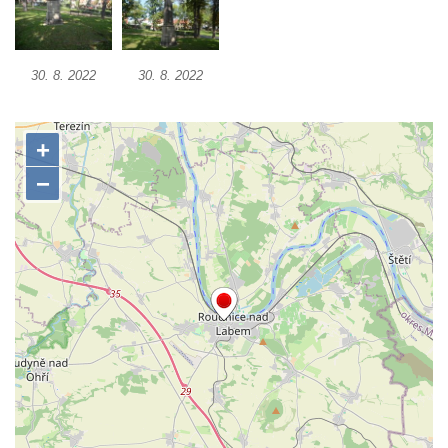
Socha Želva v ZOO Hluboká
Socha Kozorožec horský v ZOO Hluboká
Socha Včela v ZOO Hluboká
30. 8. 2022
30. 8. 2022
Socha Housenka v ZOO Hluboká
Socha Nosorožík v ZOO Hluboká
Socha Rosomák v ZOO Hluboká
Socha Beruška v ZOO Hluboká
Socha Vážka v ZOO Hluboká
Socha Volavka v ZOO Hluboká
Flamingo trůn v ZOO Hluboká
Lavička Kůň Převalského v ZOO Hluboká
Lysá nad Labem, barokní město Šporkovo
Socha Opičákovník v ZOO Hluboká
Socha Roháč v ZOO Hluboká
Socha Mystik v ZOO Hluboká