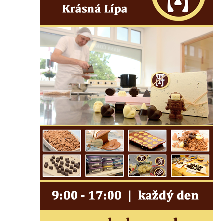
Českých Budějovicích
Socha svatého Václava u pramene v
Semilech
Pamětní deska Tomáše Garrigue Masaryka
na radnici v Českých Budějovicích
Pamětní deska na biskupské rezidenci v
Českých Budějovicích
Pamětní deska Josefa Hloucha na
biskupské rezidenci v Českých
Budějovicích
Socha žáby u rybníčku na Náměstí v
Kamenném Újezdě
Pamětní kámen družebních obcí Kamenný
Újezd a Krauchthal v parku na Náměstí v
Kamenném Újezdě