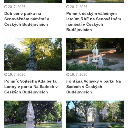
května v Rumburku
20. 7. 2026
20. 7. 2026
Pamětní deska Johanna Neumanna
Dub cer v parku na
Pomník českým válečným
Senovážném náměstí v
letcům RAF na Senovážném
severně od Tokáně
Českých Budějovicích
náměstí v Českých
Obrázek svatého Huberta na buku svatého
Budějovicích
Huberta
Obrázek svatého Jakuba na skále u cesty
východně od Srbské Kamenice
Busta Jana Amose Komenského na domě
čp. 37 v Račicích
19. 7. 2026
19. 7. 2026
Socha ležícího koně v Sadech
Pomník Vojtěcha Adalberta
Fontána Volavky v parku Na
Československé armády v Teplicích
Lanny v parku Na Sadech v
Sadech v Českých
Českých Budějovicích
Budějovicích
Socha Medvídě v Tierpark Chemnitz
Sochy Ležící žena v Tierpark Chemnitz
Sochy Ptáci v Tierpark Chemnitz
Socha Skupina jeřábů v Tierpark Chemnitz