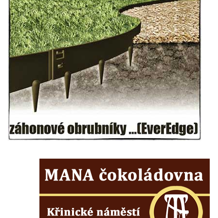
Sochy brouků u Mlýnské stoky v Českých
Budějovicích
Socha svatého Vincence Ferrerského na
nádvoří kláštera dominikánů v Českých
Budějovicích
Socha svatého Zachariáše na nádvoří
kláštera dominikánů v Českých
Budějovicích
Socha svatého Josefa na nádvoří kláštera
dominikánů v Českých Budějovicích
Socha svaté Anny na nádvoří kláštera
dominikánů v Českých Budějovicích
Socha svatého Dominika na nádvoří
kláštera dominikánů v Českých
Budějovicích
Sousoší Kalvárie před klášterem
dominikánů u Piaristického náměstí v