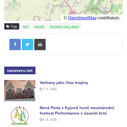
Reliéf Rodina a práce na budově záložny
čp. 69/1 v Českých Budějovicích
Socha Jana Valeria Jirsíka u Černé věže v
Tagy
park
pomník
Roudnice nad Labem
Českých Budějovicích
Socha Krista klesajícího pod křížem u
Tisknout
kostela svatého Mikuláše v Českých
Budějovicích
Socha svatého Jana Nepomuckého u
kostela svaté Rodiny v Českých
naseveru.net
Budějovicích
Varhany jako hlas krajiny
Socha S tebou v parku na Senovážném
7. 8. 2026
náměstí v Českých Budějovicích
Socha Tornádo v parku na Senovážném
Nová Perla v Kyjově hostí mezinárodní
náměstí v Českých Budějovicích
festival Performance v časech krizí
Sousoší Humanoidi na Lannově třídě v
6. 8. 2026
Českých Budějovicích