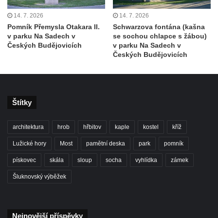
Socha Panter v ZOO Leipzig
14. 7. 2026
14. 7. 2026
Socha Dívka s mušlí v ZOO Leipzig
Pomník Přemysla Otakara II.
Schwarzova fontána (kašna
Socha Tygr v ZOO Leipzig
v parku Na Sadech v
se sochou chlapce s žábou)
Českých Budějovicích
v parku Na Sadech v
Socha Atlet v ZOO Leipzig
Českých Budějovicích
Socha Marabu v ZOO Leipzig
Busta Karla Maxe Schneidera v ZOO
Leipzig
Štítky
Socha Iásón v ZOO Leipzig
Socha Mladý slon v ZOO Leipzig
architektura
hrob
hřbitov
kaple
kostel
kříž
Socha Býk v ZOO Dresden
Lužické hory
Most
pamětní deska
park
pomník
Socha Uprchlý otrok bojuje s divokým psem
pískovec
skála
sloup
socha
vyhlídka
zámek
v ZOO Dresden
Šluknovský výběžek
Socha krokodýla v ZOO Dresden
Socha slona v ZOO Dresden
Socha Faun s medvíďaty v ZOO Dresden
Nejnovější příspěvky