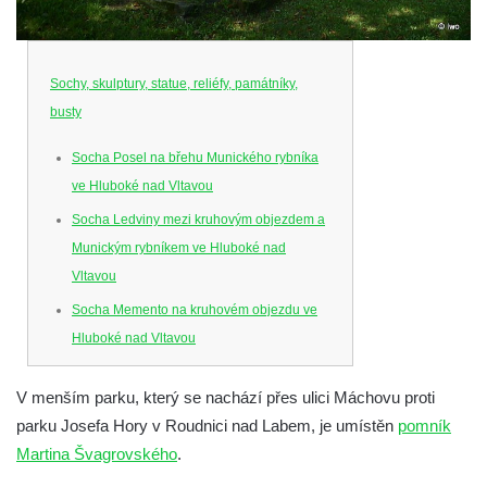
Sochy, skulptury, statue, reliéfy, památníky,
busty
Socha Posel na břehu Munického rybníka
ve Hluboké nad Vltavou
Socha Ledviny mezi kruhovým objezdem a
Munickým rybníkem ve Hluboké nad
Vltavou
Socha Memento na kruhovém objezdu ve
Hluboké nad Vltavou
Socha Chalikotérium v ZOO Hluboká
V menším parku, který se nachází přes ulici Máchovu proti
Socha Smilodon v ZOO Hluboká
parku Josefa Hory v Roudnici nad Labem, je umístěn
pomník
Socha Veledaněk v ZOO Hluboká
Martina Švagrovského
.
Socha Koroun bezzubý v ZOO Hluboká