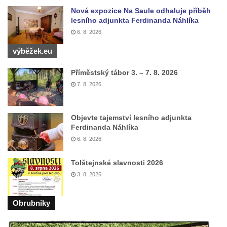
Nová expozice Na Saule odhaluje příběh
Pomník Vojtěcha Adalberta Lanny v parku
lesního adjunkta Ferdinanda Náhlíka
Na Sadech v Českých Budějovicích
6. 8. 2026
Pomník Přemysla Otakara II. v parku Na
výběžek.eu
Sadech v Českých Budějovicích
Socha Mateřství v parku Na Sadech v
Příměstský tábor 3. – 7. 8. 2026
Českých Budějovicích
7. 8. 2026
Památník Otokara Mokrého v parku Na
Sadech v Českých Budějovicích
Objevte tajemství lesního adjunkta
Ferdinanda Náhlíka
Poslední dochovaný tramvajový sloup na
6. 8. 2026
Pražské třídě v Českých Budějovicích
Socha Civilizovaní na Husově třídě v
Tolštejnské slavnosti 2026
Českých Budějovicích
3. 8. 2026
Socha svatého Jana Nepomuckého Na
Sadech u Mlýnské stoky v Českých
Obrubniky
Budějovicích