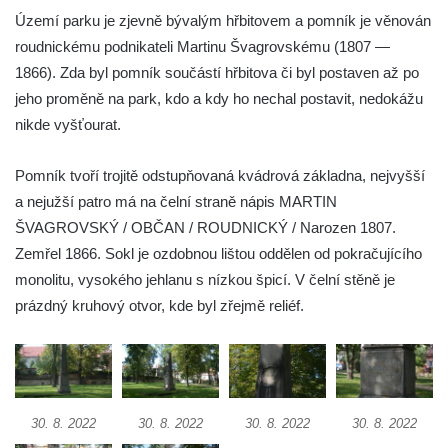
Socha Plejtvák obrovský v ZOO Hluboká
Území parku je zjevně bývalým hřbitovem a pomník je věnován
roudnickému podnikateli Martinu Švagrovskému (1807 —
Socha Medvěd jeskynní v ZOO Hluboká
1866). Zda byl pomník součástí hřbitova či byl postaven až po
Socha Mamutí lebka v ZOO Hluboká
jeho proměně na park, kdo a kdy ho nechal postavit, nedokážu
Socha Mamut srstnatý v ZOO Hluboká
nikde vyšťourat.
Socha Orel v ZOO Hluboká
Socha Vydry si hrají v ZOO Hluboká
Pomník tvoří trojitě odstupňovaná kvádrová základna, nejvyšší
a nejužší patro má na čelní straně nápis MARTIN
Socha Přátelství v ZOO Hluboká
ŠVAGROVSKÝ / OBČAN / ROUDNICKÝ / Narozen 1807.
Socha Matka příroda v ZOO Hluboká
Zemřel 1866. Sokl je ozdobnou lištou oddělen od pokračujícího
Socha Lišky v ZOO Hluboká
monolitu, vysokého jehlanu s nízkou špicí. V čelní stěně je
Socha Kudlanka v ZOO Hluboká
prázdný kruhový otvor, kde byl zřejmě reliéf.
Socha Vlčice s mládětem v ZOO Hluboká
Socha Rys číhající na srnu v ZOO Hluboká
Socha Orlice v ZOO Hluboká
Socha Tygr v ZOO Hluboká
30. 8. 2022
30. 8. 2022
30. 8. 2022
30. 8. 2022