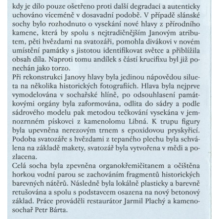
Socha divokého prasete před vstupem do
ZOO Dresden
Socha světce severně od Lužce nad
Vltavou
Pamětní kámen revitalizace Vltavy Vraňany
– Hořín u Lužce nad Vltavou
Strom svobody a památník 100 let republiky
a 30. výročí listopadu 1989 v Hrobčicích
Boží muka v parku před domem čp. 17 v
Hrobčicích
Sochy „Klaun a dívenka“ v parku v centru
Hrobčic
Socha svatého Antonína poustevníka v
Mirošovicích
Socha vodníka u požární nádrže v