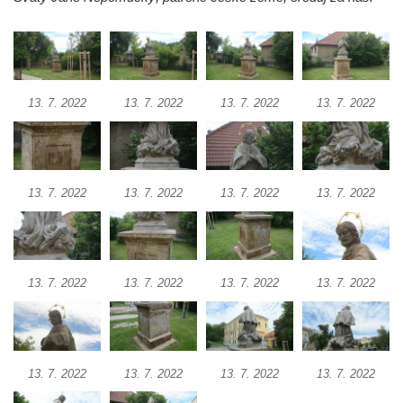
Socha Hercula ve Voigtových sadech v
Litvínově
Pomník Josefa Aloise Tichatschka v ulici 5.
května v Teplicích nad Metují
13. 7. 2022
13. 7. 2022
13. 7. 2022
13. 7. 2022
Socha svatého Floriana v ulici 5. května v
Teplicích nad Metují
Reliéf horolezce na domě čp. 13 v Horní
ulici v Teplicích nad Metují
13. 7. 2022
13. 7. 2022
13. 7. 2022
13. 7. 2022
Plastika na hřbitově v Teplicích nad Metují
Obraz kajícné svaté Máří Magdaleny pod
Lysým vrchem v Teplicích nad Metují
13. 7. 2022
13. 7. 2022
13. 7. 2022
13. 7. 2022
Sousoší Kalvárie na Masarykově třídě v
Teplicích
Pomník Tomáše Garrigue Masaryka v
Sadech Československé armády v
13. 7. 2022
13. 7. 2022
13. 7. 2022
13. 7. 2022
Teplicích