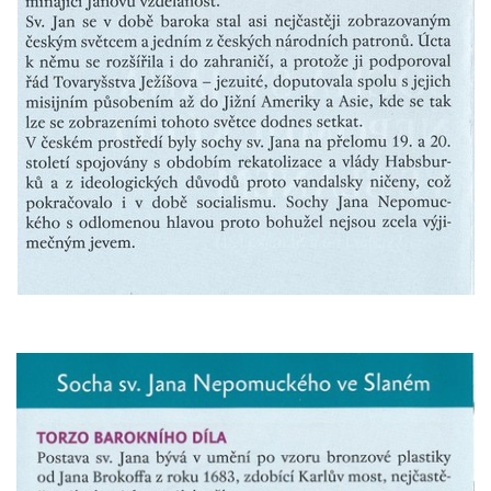
Sochy brouků u Mlýnské stoky v Českých
Budějovicích
Socha svatého Vincence Ferrerského na
nádvoří kláštera dominikánů v Českých
Budějovicích
Socha svatého Zachariáše na nádvoří
kláštera dominikánů v Českých
Budějovicích
Socha svatého Josefa na nádvoří kláštera
dominikánů v Českých Budějovicích
Socha svaté Anny na nádvoří kláštera
dominikánů v Českých Budějovicích
Socha svatého Dominika na nádvoří
kláštera dominikánů v Českých
Budějovicích
Sousoší Kalvárie před klášterem