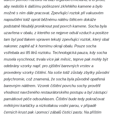
mostě u pivovaru ve Frýdlantu
aby nedošlo k dalšímu poškození zkřehlého kamene a bylo
Socha Piety v Okružní ulici ve Frýdlantu
možné s ním dále pracovat. Zpevňující roztok při vakuovém
Socha Albrechta z Valdštejna na náměstí T.
napouštění totiž oproti běžnému nátěru štětcem dokáže
G. Masaryka ve Frýdlantu
podstatně hlouběji proniknout pod povrch kamene. Socha byla
Reliéf Albrechta z Valdštejna na
uzavřena v obalu, z kterého se nejprve odsál vzduch a posléze
Valdštejnské lékárně na Hrnčířském
tam byl pod tlakem vpraven tekutý zpevňující roztok, který obal
náměstí ve Frýdlantu
nakonec zaplnil až k hornímu okraji obalu. Pouze socha
vstřebala asi 85 litrů roztoku. Technologická pauza, kdy socha
Pamětní kámen Pamět v krajině Trojmezí u
musela vyschnout, trvala více jak měsíc, teprve pak mohly být
Křížové cesty na Křížovém vrchu ve
odebrány vzorky např. pro zjištění barevných vrstev a
Frýdlantu
provedeny vzorky čištění. Na soše totiž zůstaly zbytky původní
Sousoší svatého Víta, svatého Jana
polychromie, což znamená, že socha byla původně opatřená
Nepomuckého a svatého Václava v Děčíně
barevným nátěrem. Vzorek čištění povrchu sochy prověřil
na Staroměstském mostě
vhodnost navrženého restaurátorského postupu a byl zástupci
Torzo pomníku Filipa Kinského u kaple
památkové péče odsouhlasen. Čištění bude tedy pokračovat
svatého Jana Nepomuckého ve Sloupu v
měkkými kartáčky a nízkotlakou vodní parou, v případě
Čechách
černých krust pak i pomocí zábalů čistící pasty. Na příštím