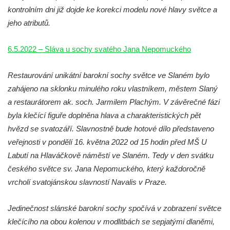
Reliéf na průčelí obchodního domu čp. 849
kontrolním dni již dojde ke korekci modelu nové hlavy světce a
na třídě T. G. Masaryka v Novém Boru
jeho atributů.
Reliéf Jeden den ze života horníka na
průčelí Hornického domu v Sokolově
6.5.2022 – Sláva u sochy svatého Jana Nepomuckého
Sousoší Kosmonauti u stanice metra Háje
Restaurování unikátní barokní sochy světce ve Slaném bylo
Pomník v expozici Hornického muzea
zahájeno na sklonku minulého roku vlastníkem, městem Slaný
Krásno
a restaurátorem ak. soch. Jarmilem Plachým. V závěrečné fázi
Pomník Mistra Jana Husa na Husově
byla klečící figuře doplněna hlava a charakteristických pět
náměstí v Kněževsi
hvězd se svatozáří. Slavnostně bude hotové dílo představeno
Socha svatého Františka Xaverského u
veřejnosti v pondělí 16. května 2022 od 15 hodin před MŠ U
kostela svatého Jakuba Většího v Kněževsi
Labutí na Hlaváčkově náměstí ve Slaném. Tedy v den svátku
Socha sedící dívky u jezírka ve
českého světce sv. Jana Nepomuckého, který každoročně
Dvořákových sadech v Karlových Varech
vrcholí svatojánskou slavností Navalis v Praze.
Socha Krista bičovaného u domu čp. 416 v
Jedinečnost slánské barokní sochy spočívá v zobrazení světce
ulici Dr. Edvarda Beneše ve Šluknově
klečícího na obou kolenou v modlitbách se sepjatými dlaněmi,
Sousoší Rozhovor v Zámecké ulici v