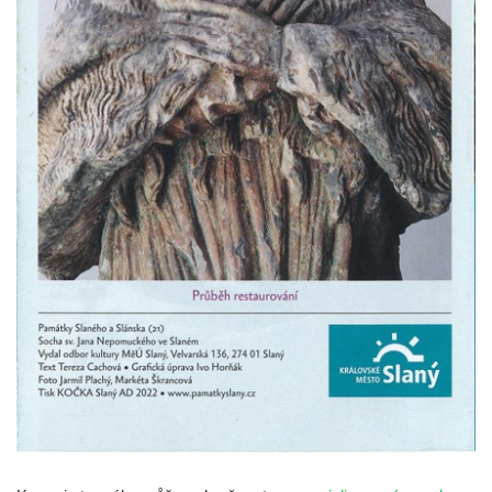
Pamětní kámen rybníka Barbory v
Duchcově
Delfín na Sfingovém rybníku v zámeckém
parku v Duchcově
Sfinga II. na Sfingovém rybníku v
zámeckém parku v Duchcově
Sfinga I. na Sfingovém rybníku v zámeckém
parku v Duchcově
Socha Minervy na nádvoří zámku v
Duchcově
Socha Herkula se saní na nádvoří zámku v
Duchcově
Socha Herkula se lvem na nádvoří zámku v
Duchcově
Socha Marse na nádvoří zámku v
Duchcově