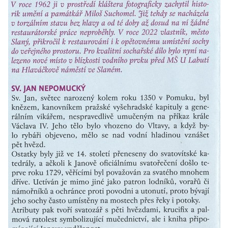
Českých Budějovicích
Pomník Vojtěcha Adalberta Lanny v parku
Na Sadech v Českých Budějovicích
Pomník Přemysla Otakara II. v parku Na
Sadech v Českých Budějovicích
Socha Mateřství v parku Na Sadech v
Českých Budějovicích
Památník Otokara Mokrého v parku Na
Sadech v Českých Budějovicích
Poslední dochovaný tramvajový sloup na
Pražské třídě v Českých Budějovicích
Socha Civilizovaní na Husově třídě v
Českých Budějovicích
Socha svatého Jana Nepomuckého Na
Sadech u Mlýnské stoky v Českých
Budějovicích