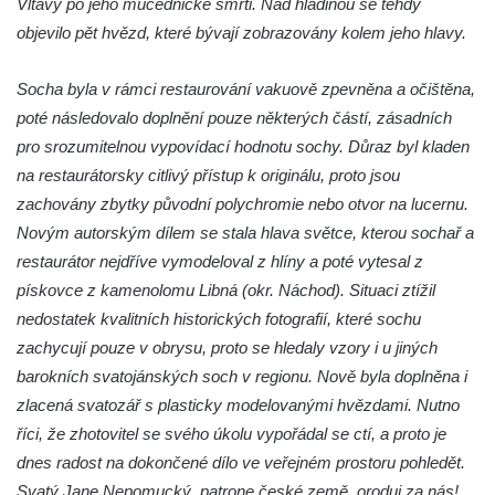
Vltavy po jeho mučednické smrti. Nad hladinou se tehdy
Metují
objevilo pět hvězd, které bývají zobrazovány kolem jeho hlavy.
Kamenná plastika před hotelem Orlík v
Teplicích nad Metují
Socha byla v rámci restaurování vakuově zpevněna a očištěna,
poté následovalo doplnění pouze některých částí, zásadních
Základní kámen stavebních úprav Domova
pro srozumitelnou vypovídací hodnotu sochy. Důraz byl kladen
Dolní zámek Teplice nad Metují
na restaurátorsky citlivý přístup k originálu, proto jsou
Socha svatého Jana Nepomuckého v ulici
zachovány zbytky původní polychromie nebo otvor na lucernu.
Aloise Jiráska v Teplicích nad Metují
Novým autorským dílem se stala hlava světce, kterou sochař a
Socha Pijící žena v ulici Aloise Jiráska v
restaurátor nejdříve vymodeloval z hlíny a poté vytesal z
Teplicích nad Metují
pískovce z kamenolomu Libná (okr. Náchod). Situaci ztížil
Plastika Úl v Teplicích nad Metují
nedostatek kvalitních historických fotografií, které sochu
Socha Dívka s holubicí v Teplicích nad
zachycují pouze v obrysu, proto se hledaly vzory i u jiných
Metují
barokních svatojánských soch v regionu. Nově byla doplněna i
zlacená svatozář s plasticky modelovanými hvězdami. Nutno
Keramický reliéf na fasádě nákupního
říci, že zhotovitel se svého úkolu vypořádal se ctí, a proto je
střediska v Zámecké ulici v Teplicích nad
dnes radost na dokončené dílo ve veřejném prostoru pohledět.
Metují
Svatý Jane Nepomucký, patrone české země, oroduj za nás!