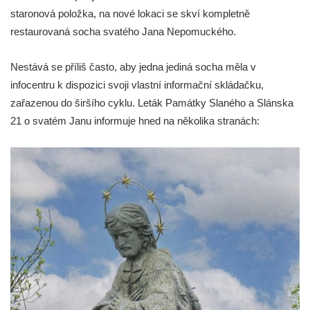
Socha Koroun bezzubý v ZOO Hluboká
staronová položka, na nové lokaci se skví kompletně
Socha Plejtvák obrovský v ZOO Hluboká
restaurovaná socha svatého Jana Nepomuckého.
Socha Medvěd jeskynní v ZOO Hluboká
Nestává se příliš často, aby jedna jediná socha měla v
Socha Mamutí lebka v ZOO Hluboká
infocentru k dispozici svoji vlastní informační skládačku,
Socha Mamut srstnatý v ZOO Hluboká
zařazenou do širšího cyklu. Leták Památky Slaného a Slánska
Socha Orel v ZOO Hluboká
21 o svatém Janu informuje hned na několika stranách:
Socha Vydry si hrají v ZOO Hluboká
Socha Přátelství v ZOO Hluboká
Socha Matka příroda v ZOO Hluboká
Socha Lišky v ZOO Hluboká
Socha Kudlanka v ZOO Hluboká
Socha Vlčice s mládětem v ZOO Hluboká
Socha Rys číhající na srnu v ZOO Hluboká
Socha Orlice v ZOO Hluboká
Socha Tygr v ZOO Hluboká