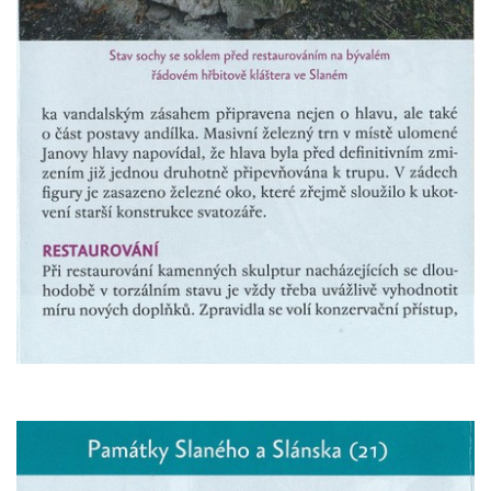
Socha Panter v ZOO Leipzig
Socha Dívka s mušlí v ZOO Leipzig
Socha Tygr v ZOO Leipzig
Socha Atlet v ZOO Leipzig
Socha Marabu v ZOO Leipzig
Busta Karla Maxe Schneidera v ZOO
Leipzig
Socha Iásón v ZOO Leipzig
Socha Mladý slon v ZOO Leipzig
Socha Býk v ZOO Dresden
Socha Uprchlý otrok bojuje s divokým psem
v ZOO Dresden
Socha krokodýla v ZOO Dresden
Socha slona v ZOO Dresden
Socha Faun s medvíďaty v ZOO Dresden