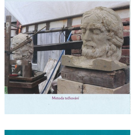
Mirošovicích
Socha býka před areálem firmy 2JCP v
Račicích
Povodňový sloup II. v Dobříni
Povodňový sloup I. v Dobříni
Pamětní kámen vodního díla Josefův Důl
Socha svatého Floriána na domě čp. 3 v
Oparnu
Socha svaté Anny u domu čp. 3 v Oparnu
Lavička Václava Havla v Pardubicích
Lavička Václava Havla v Novém Boru
Lavička Václava Havla v Krásné Lípě
Upoutávka JduHřebenovkou u parkoviště
na Mezní Louce
Kamenný obelisk na vyhlídce u Pravčické