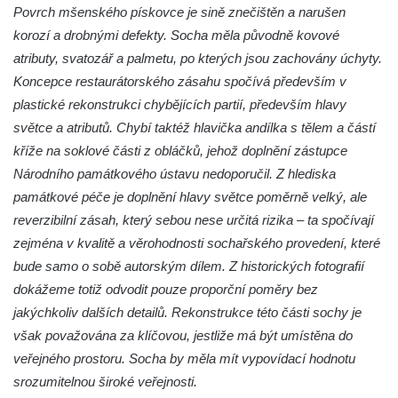
kostelu Nanebevzetí Panny Marie ve
Povrch mšenského pískovce je sině znečištěn a narušen
Vilémově
korozí a drobnými defekty. Socha měla původně kovové
atributy, svatozář a palmetu, po kterých jsou zachovány úchyty.
Socha svatého Jana Nepomuckého na
Koncepce restaurátorského zásahu spočívá především v
schodišti ke kostelu Nanebevzetí Panny
plastické rekonstrukci chybějících partií, především hlavy
Marie ve Vilémově
světce a atributů. Chybí taktéž hlavička andílka s tělem a částí
Socha svatého Šebestiána na schodišti ke
kříže na soklové části z obláčků, jehož doplnění zástupce
kostelu Nanebevzetí Panny Marie ve
Národního památkového ústavu nedoporučil. Z hlediska
Vilémově
památkové péče je doplnění hlavy světce poměrně velký, ale
Socha svatého Václava na schodišti ke
reverzibilní zásah, který sebou nese určitá rizika – ta spočívají
kostelu Nanebevzetí Panny Marie ve
zejména v kvalitě a věrohodnosti sochařského provedení, které
Vilémově
bude samo o sobě autorským dílem. Z historických fotografií
Socha svaté Rosalie (Rozálie) na schodišti
dokážeme totiž odvodit pouze proporční poměry bez
ke kostelu Nanebevzetí Panny Marie ve
jakýchkoliv dalších detailů. Rekonstrukce této části sochy je
Vilémově
však považována za klíčovou, jestliže má být umístěna do
Socha svatého Vojtěcha na schodišti ke
veřejného prostoru. Socha by měla mít vypovídací hodnotu
kostelu Nanebevzetí Panny Marie ve
srozumitelnou široké veřejnosti.