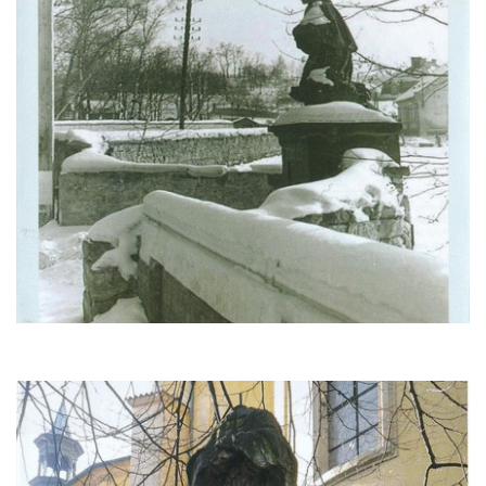
Socha na náměstí J. V. Kamarýta ve
Velešíně
Pomník J. V. Kamarýta v Krumlovské ulici ve
Velešíně
Pamětní deska arcibiskupa Micara ve
vstupu do poutního místa Římov
Plastika Koule v Gutenbergově ulici v
Liberci
Pamětní deska Vojtěcha Kocmicha na
domě čp. 37 v ulici Betlém v Římově
Pomník na paměť zrušení roboty v Plavu
Socha vodníka v Plavu
Socha svatého Jana Nepomuckého v
Třebušíně
Pamětní deska Johanna Nepomuka