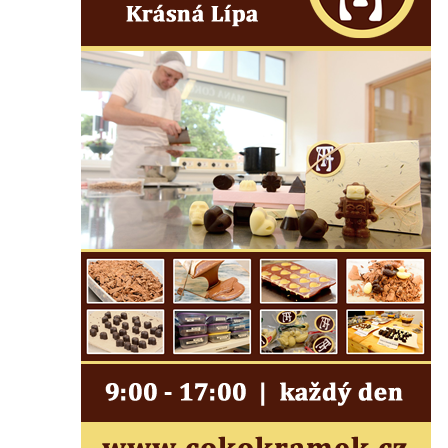
Socha Panny Marie před katedrálou
svatého Jana Křtitele ve Wroclawi
Sloup svatého Jana Nepomuckého u
kostela svatého Kříže a svatého
Bartoloměje ve Wroclawi
Poštovní milník na náměstí v Sebnitz
Pomník Johanna Gottfrieda Seume u
Císařských lázní v Teplicích
Sousoší česáčů chmele před sušárnou
chmele v Dubé
Socha vodníka u rybníka Návesák v
Českolipské ulici v Dubé
Plastika v parku v Českolipské ulici v Dubé
Socha Panny Marie na rozcestí v Novém
Berštejně