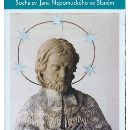
brány
Sousoší svatého Václava, svatého Floriána
a svatého Jana Nepomuckého východně
od Mezné
Socha vodníka na trase naučné stezky v
Srbské Kamenici
Podstavec v zámecké zahradě v Duchcově
Sousoší dětí u obecního úřadu v Janově
Socha Andromedé u pavilonu Reinerovy
fresky v Duchcově
Socha Amfitrité u pavilonu Reinerovy fresky
v Duchcově
Socha Flóry u pavilonu Reinerovy fresky v
Duchcově
Socha Afrodité u pavilonu Reinerovy fresky
v Duchcově