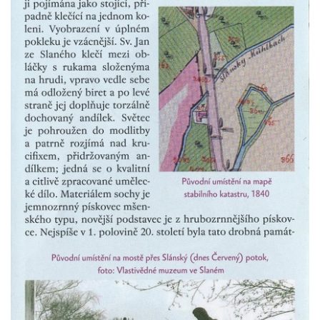
dominikánů u Piaristického náměstí v
Českých Budějovicích
Socha svatého Václava u pramene v
Semilech
Pamětní deska Tomáše Garrigue Masaryka
na radnici v Českých Budějovicích
Pamětní deska na biskupské rezidenci v
Českých Budějovicích
Pamětní deska Josefa Hloucha na
biskupské rezidenci v Českých
Budějovicích
Socha žáby u rybníčku na Náměstí v
Kamenném Újezdě
Pamětní kámen družebních obcí Kamenný
Újezd a Krauchthal v parku na Náměstí v
Kamenném Újezdě