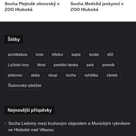
Socha Plejtvák obrovský v
Socha Medvěd jeskynní v
Kamenná plastika 8 v parku nemocnice v
ZOO Hluboká
ZOO Hluboká
Lounech u pramene Luna II
Kamenná plastika 7 v parku nemocnice v
Lounech u pramene Luna II
Štítky
Kamenná plastika 6 v parku nemocnice v
Lounech
architektura
hrob
hřbitov
kaple
kostel
kříž
Kamenná plastika 5 v parku nemocnice v
Lounech
Lužické hory
Most
pamětní deska
park
pomník
Socha svatého Floriána v Údlicích
pískovec
skála
sloup
socha
vyhlídka
zámek
Kamenná plastika 4 v parku nemocnice v
Šluknovský výběžek
Lounech
Kamenná plastika 3 v parku nemocnice v
Lounech
Nejnovější příspěvky
Kamenná plastika 2 v parku nemocnice v
Socha Ledviny mezi kruhovým objezdem a Munickým rybníkem
Lounech
ve Hluboké nad Vltavou
Kamenná plastika 1 v parku nemocnice v