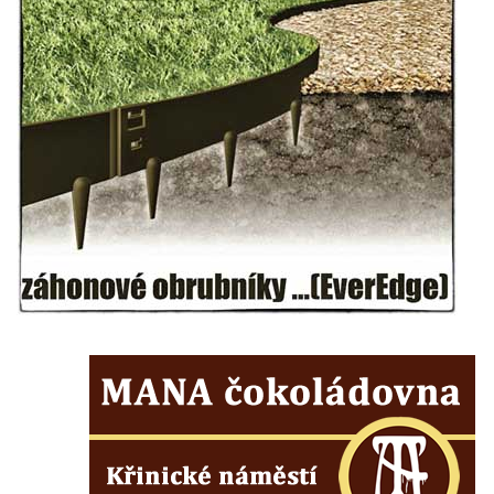
Socha Prófy v Lesoparku v Dubé
Dubový strážce lesa v Lesoparku v Dubé
Socha Dubánka v Lesoparku v Dubé
Socha Šmudly v Lesoparku v Dubé
Sněhurka v Lesoparku v Dubé
Lavička s houbami v Lesoparku v Dubé
Socha před Klubovým domem (Základní
uměleckou školou) v Dubé
Pomník neznámého účelu u kostela
Nalezení svatého kříže v Dubé
Socha v parku v ulici Požárníků v Dubé
Socha svatého Floriána před hasičskou
stanicí v Dubé
Socha mamuta před muzeem Eduarda
Štorcha a Karla Zemana v Ostroměři