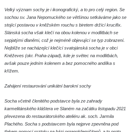
Vilémově
Velký význam sochy je i ikonografický, a to pro celý region. Se
Socha putti II. na schodišti ke kostelu
sochou sv. Jana Nepomuckého se většinou setkáváme jako se
Nanebevzetí Panny Marie ve Vilémově
stojící postavou v kněžském rouchu s biretem držící krucifix.
Socha putti I. na schodišti ke kostelu
Slánská socha však klečí na obou kolenou v modlitbách se
Nanebevzetí Panny Marie ve Vilémově
sepjatými dlaněmi, což je nejméně objevující se typ zobrazení.
Socha svaté Anny na mostě přes
Nejblíže se nacházející klečící svatojánská socha je v obci
Vilémovský potok pod kostelem
Kněževes (okr. Praha‑západ), kde je světec na modlitbách,
Nanebevzetí Panny Marie ve Vilémově
avšak pouze jedním kolenem a bez pomocného andílka s
Socha svatého Josefa na mostě přes
křížem.
Vilémovský potok pod kostelem
Nanebevzetí Panny Marie ve Vilémově
Zahájení restaurování unikátní barokní sochy
Socha svatého Jana u dveří kostela
svatého Václava ve Šluknově
Socha včetně členitého podstavce byla ze zahrady
karmelitánského kláštera ve Slaném na začátku listopadu 2021
Socha svatého Pavla u dveří kostela
převezena do restaurátorského ateliéru ak. soch. Jarmila
svatého Václava ve Šluknově
Plachého. Socha s podstavcem byla nejprve zpevněna pod
Socha svatého Jana Nepomuckého na
tlakem pomocí roztoku na bázi organokřemičitanů, a to proto,