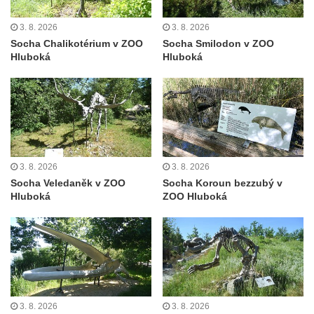
v Cítolibech
Socha svaté Barbory u zámku na Tyršově
3. 8. 2026
3. 8. 2026
náměstí v Cítolibech
Socha Chalikotérium v ZOO
Socha Smilodon v ZOO
Hluboká
Hluboká
Socha svatého Jana Nepomuckého na
Tyršově náměstí v Cítolibech
Socha svatého Linharta na Tyršově náměstí
v Cítolibech
Socha svatého Prokopa na Tyršově náměstí
v Cítolibech
3. 8. 2026
3. 8. 2026
Socha Veledaněk v ZOO
Socha Koroun bezzubý v
Pomník statku Sochorových na Tyršově
Hluboká
ZOO Hluboká
náměstí v Cítolibech
Pamětní kámen rekonstrukce silnice Louny-
Ročov u kruhového objezdu na jihu Loun
Kameny v parku nemocnice v Lounech
Kamenná plastika 9 v parku nemocnice v
Lounech u pramene Luna II
3. 8. 2026
3. 8. 2026