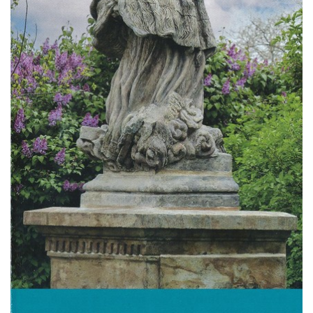
Socha Želva v ZOO Hluboká
Socha Kozorožec horský v ZOO Hluboká
Socha Včela v ZOO Hluboká
Socha Housenka v ZOO Hluboká
Socha Nosorožík v ZOO Hluboká
Socha Rosomák v ZOO Hluboká
Socha Beruška v ZOO Hluboká
Socha Vážka v ZOO Hluboká
Socha Volavka v ZOO Hluboká
Flamingo trůn v ZOO Hluboká
Lavička Kůň Převalského v ZOO Hluboká
Lysá nad Labem, barokní město Šporkovo
Socha Opičákovník v ZOO Hluboká
Socha Roháč v ZOO Hluboká