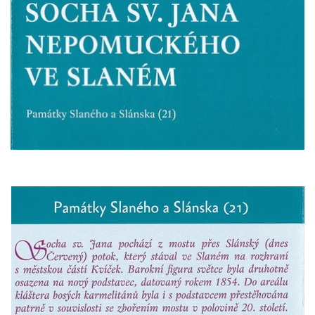
Socha Mystik v ZOO Hluboká
Reliéf Rodina a práce na budově záložny
čp. 69/1 v Českých Budějovicích
Socha Jana Valeria Jirsíka u Černé věže v
Českých Budějovicích
Socha Krista klesajícího pod křížem u
kostela svatého Mikuláše v Českých
Budějovicích
Socha svatého Jana Nepomuckého u
kostela svaté Rodiny v Českých
Budějovicích
Socha S tebou v parku na Senovážném
náměstí v Českých Budějovicích
Socha Tornádo v parku na Senovážném
náměstí v Českých Budějovicích
Sousoší Humanoidi na Lannově třídě v