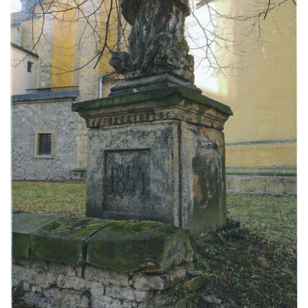
Fischera na domě čp. 5/16 na třídě 9.
května v Rumburku
Pamětní deska Johanna Neumanna
severně od Tokáně
Obrázek svatého Huberta na buku svatého
Huberta
Obrázek svatého Jakuba na skále u cesty
východně od Srbské Kamenice
Busta Jana Amose Komenského na domě
čp. 37 v Račicích
Socha ležícího koně v Sadech
Československé armády v Teplicích
Socha Medvídě v Tierpark Chemnitz
Sochy Ležící žena v Tierpark Chemnitz
Sochy Ptáci v Tierpark Chemnitz
Socha Skupina jeřábů v Tierpark Chemnitz