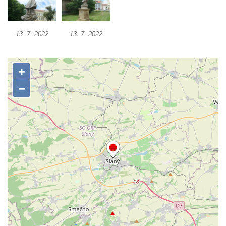
Plastika Koule v Sadech Československé
armády v Teplicích
Socha v Plynárenské ulici v Teplicích-
13. 7. 2022
13. 7. 2022
Proseticích
Keramická plastika v ulici Dr. Vrbenského v
Teplicích
Památník Pravřídla v Lázeňské ulici v
Teplicích
Pomník obětem lidské krutosti na Mírovém
náměstí v Teplicích (neexistuje)
Socha svatého Josefa v Želkovicích
Pomník Josefa Willomitzera u kostela
Narození Panny Marie v Benešově nad
Ploučnicí
Pomník neznámého účelu v parku před
kostelem svatého Františka z Assisi v