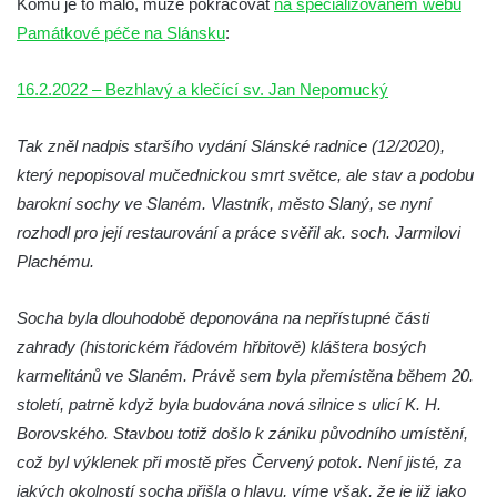
Komu je to málo, může pokračovat
na specializovaném webu
Socha svatého Václava u kostela
Památkové péče na Slánsku
:
Zvěstování Panny Marie v Duchcově
16.2.2022 – Bezhlavý a klečící sv. Jan Nepomucký
Socha svatého Prokopa u kostela
Zvěstování Panny Marie v Duchcově
Tak zněl nadpis staršího vydání Slánské radnice (12/2020),
Socha Hoch vytahující si trn z paty v Knížecí
který nepopisoval mučednickou smrt světce, ale stav a podobu
zahradě v zámeckém parku v Duchcově
barokní sochy ve Slaném. Vlastník, město Slaný, se nyní
Socha Niké v Knížecí zahradě v zámeckém
rozhodl pro její restaurování a práce svěřil ak. soch. Jarmilovi
parku v Duchcově
Plachému.
Socha Walthera von der Vogelweide v
Duchcově
Socha byla dlouhodobě deponována na nepřístupné části
Busta Bedřicha Smetany v sadech B.
zahrady (historickém řádovém hřbitově) kláštera bosých
Smetany v Duchcově
karmelitánů ve Slaném. Právě sem byla přemístěna během 20.
století, patrně když byla budována nová silnice s ulicí K. H.
Busta Ludwiga van Beethovena v sadech
Borovského. Stavbou totiž došlo k zániku původního umístění,
B. Smetany v Duchcově
což byl výklenek při mostě přes Červený potok. Není jisté, za
Pomník neznámého účelu v sadech Boženy
jakých okolností socha přišla o hlavu, víme však, že je již jako