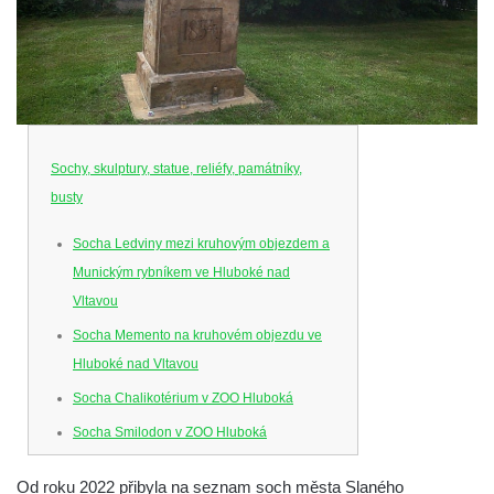
Sochy, skulptury, statue, reliéfy, památníky,
busty
Socha Ledviny mezi kruhovým objezdem a
Munickým rybníkem ve Hluboké nad
Vltavou
Socha Memento na kruhovém objezdu ve
Hluboké nad Vltavou
Socha Chalikotérium v ZOO Hluboká
Socha Smilodon v ZOO Hluboká
Socha Veledaněk v ZOO Hluboká
Od roku 2022 přibyla na seznam soch města Slaného