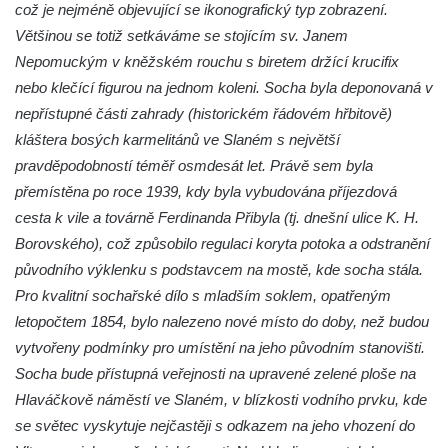
což je nejméně objevující se ikonografický typ zobrazení.
Teplicích nad Metují
Většinou se totiž setkáváme se stojícím sv. Janem
Bývalá socha na křižovatce ulic Ještědská a
Nepomuckým v kněžském rouchu s biretem držící krucifix
Školní v Rychnově u Jablonce nad Nisou
nebo klečící figurou na jednom koleni. Socha byla deponovaná v
Socha svatého Jana Nepomuckého v
nepřístupné části zahrady (historickém řádovém hřbitově)
Ještědské ulici v Rychnově u Jablonce nad
kláštera bosých karmelitánů ve Slaném s největší
Nisou
pravděpodobností téměř osmdesát let. Právě sem byla
Socha svatého Jana Nepomuckého na
přemístěna po roce 1939, kdy byla vybudována příjezdová
křižovatce ulice Kokonínská v Pulečném
cesta k vile a továrně Ferdinanda Přibyla (tj. dnešní ulice K. H.
Borovského), což způsobilo regulaci koryta potoka a odstranění
Historický milník naproti domu čp. 37 v
původního výklenku s podstavcem na mostě, kde socha stála.
Krásné u Pěnčína
Pro kvalitní sochařské dílo s mladším soklem, opatřeným
Socha svatého Josefa s Ježíškem u kostela
letopočtem 1854, bylo nalezeno nové místo do doby, než budou
svatého Josefa v Krásné u Pěnčína
vytvořeny podmínky pro umístění na jeho původním stanovišti.
Socha svatého Jana Nepomuckého u
Socha bude přístupná veřejnosti na upravené zelené ploše na
kostela svatého Martina v Kozlech
Hlaváčkově náměstí ve Slaném, v blízkosti vodního prvku, kde
Kamenný pomník neznámého účelu u
se světec vyskytuje nejčastěji s odkazem na jeho vhození do
Základní a Mateřské školy v Teplicích nad