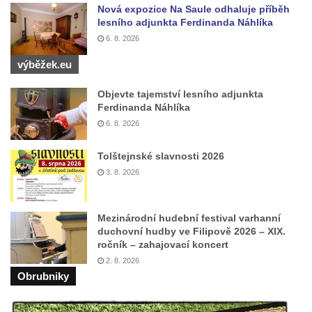
Nová expozice Na Saule odhaluje příběh
Socha sv. Šebestiána v Chodově
lesního adjunkta Ferdinanda Náhlíka
Socha svatého Jana Nepomuckého u
6. 8. 2026
silnice severně od Dubé
výběžek.eu
Socha sovy u vchodu do Městské knihovny
Objevte tajemství lesního adjunkta
v Dubé
Ferdinanda Náhlíka
Socha draka u Městské knihovny v Dubé
6. 8. 2026
Skleněný strom v areálu Nemocnice s
Tolštejnské slavnosti 2026
poliklinikou Česká Lípa
3. 8. 2026
Socha svatého Antonína na Národní ulici ve
Varnsdorfu
Mezinárodní hudební festival varhanní
Socha trpaslíka v Lesoparku v Dubé
duchovní hudby ve Filipově 2026 – XIX.
Socha trpaslíka v Lesoparku v Dubé
ročník – zahajovací koncert
2. 8. 2026
Socha trpaslíka v Lesoparku v Dubé
Obrubniky
Socha trpaslíka v Lesoparku v Dubé
Socha trpaslíka v Lesoparku v Dubé