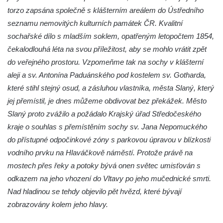
Němcové v Duchcově
torzo zapsána společně s klášterním areálem do Ústředního
Památník Johanna Wolfganga Goetha u
seznamu nemovitých kulturních památek ČR. Kvalitní
polikliniky v Nejdku
sochařské dílo s mladším soklem, opatřeným letopočtem 1854,
Socha svatého Salvátora před kostelem
čekalo
dlouhá léta na svou příležitost, aby se mohlo vrátit zpět
svatých Petra a Pavla v Jeníkově
do veřejného prostoru. Vzpomeňme tak na sochy v klášterní
Socha svatého Pavla před kostelem
aleji a sv. Antonína Paduánského pod kostelem sv. Gotharda,
svatých Petra a Pavla v Jeníkově
které stihl stejný osud, a zásluhou vlastníka, města Slaný, který
jej přemístil, je dnes můžeme obdivovat bez překážek. Město
Socha svatého Petra před kostelem svatých
Slaný proto zvážilo a požádalo Krajský úřad Středočeského
Petra a Pavla v Jeníkově
kraje o souhlas s přemístěním sochy sv. Jana Nepomuckého
Socha svatého Jana Nepomuckého před
do přístupné odpočinkové zóny s parkovou úpravou v blízkosti
kostelem svatých Petra a Pavla v Jeníkově
vodního prvku na Hlaváčkově náměstí. Protože právě na
Obrázek Ježíš jako Dobrý pastýř u studánky
mostech přes řeky a potoky bývá onen světec umisťován s
Pod obrázkem na Kamenné cestě pod
odkazem na jeho vhození do Vltavy po jeho mučednické smrti.
Plešným
Nad hladinou se tehdy objevilo pět hvězd, které bývají
Olžin pád
zobrazovány kolem jeho hlavy.
Socha svatého Rocha na schodišti ke