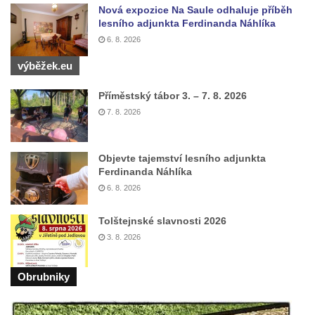
Sochy brouků u Mlýnské stoky v Českých
Nová expozice Na Saule odhaluje příběh
Budějovicích
lesního adjunkta Ferdinanda Náhlíka
6. 8. 2026
Socha svatého Vincence Ferrerského na
nádvoří kláštera dominikánů v Českých
výběžek.eu
Budějovicích
Příměstský tábor 3. – 7. 8. 2026
Socha svatého Zachariáše na nádvoří
7. 8. 2026
kláštera dominikánů v Českých
Budějovicích
Socha svatého Josefa na nádvoří kláštera
Objevte tajemství lesního adjunkta
Ferdinanda Náhlíka
dominikánů v Českých Budějovicích
6. 8. 2026
Socha svaté Anny na nádvoří kláštera
dominikánů v Českých Budějovicích
Tolštejnské slavnosti 2026
Socha svatého Dominika na nádvoří
3. 8. 2026
kláštera dominikánů v Českých
Budějovicích
Obrubniky
Sousoší Kalvárie před klášterem
dominikánů u Piaristického náměstí v