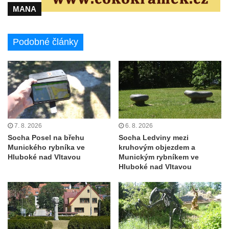
května v Rumburku
MANA
Pamětní deska Johanna Neumanna
severně od Tokáně
Podobné články
Obrázek svatého Huberta na buku svatého
Huberta
Obrázek svatého Jakuba na skále u cesty
východně od Srbské Kamenice
Busta Jana Amose Komenského na domě
čp. 37 v Račicích
7. 8. 2026
6. 8. 2026
Socha Posel na břehu
Socha Ledviny mezi
Socha ležícího koně v Sadech
Munického rybníka ve
kruhovým objezdem a
Československé armády v Teplicích
Hluboké nad Vltavou
Munickým rybníkem ve
Hluboké nad Vltavou
Socha Medvídě v Tierpark Chemnitz
Sochy Ležící žena v Tierpark Chemnitz
Sochy Ptáci v Tierpark Chemnitz
Socha Skupina jeřábů v Tierpark Chemnitz