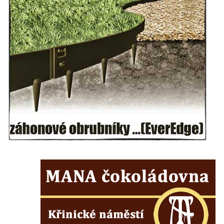
Českých Budějovicích
Socha svatého Václava u pramene v
Semilech
Pamětní deska Tomáše Garrigue Masaryka
na radnici v Českých Budějovicích
Pamětní deska na biskupské rezidenci v
Českých Budějovicích
Pamětní deska Josefa Hloucha na
biskupské rezidenci v Českých
Budějovicích
Socha žáby u rybníčku na Náměstí v
Kamenném Újezdě
Pamětní kámen družebních obcí Kamenný
Újezd a Krauchthal v parku na Náměstí v
Kamenném Újezdě