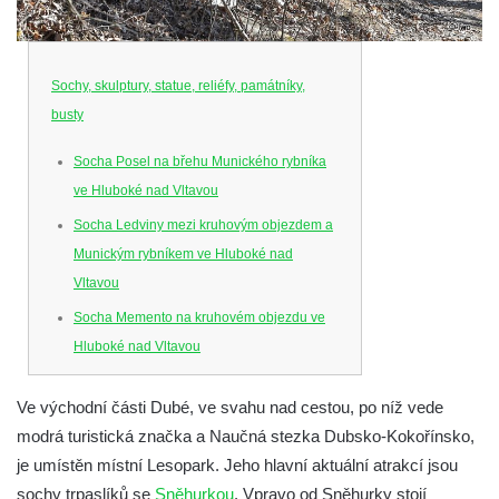
Sochy, skulptury, statue, reliéfy, památníky,
busty
Socha Posel na břehu Munického rybníka
ve Hluboké nad Vltavou
Socha Ledviny mezi kruhovým objezdem a
Munickým rybníkem ve Hluboké nad
Vltavou
Socha Memento na kruhovém objezdu ve
Hluboké nad Vltavou
Socha Chalikotérium v ZOO Hluboká
Ve východní části Dubé, ve svahu nad cestou, po níž vede
Socha Smilodon v ZOO Hluboká
modrá turistická značka a Naučná stezka Dubsko-Kokořínsko,
Socha Veledaněk v ZOO Hluboká
je umístěn místní Lesopark. Jeho hlavní aktuální atrakcí jsou
Socha Koroun bezzubý v ZOO Hluboká
sochy trpaslíků se
Sněhurkou
. Vpravo od Sněhurky stojí