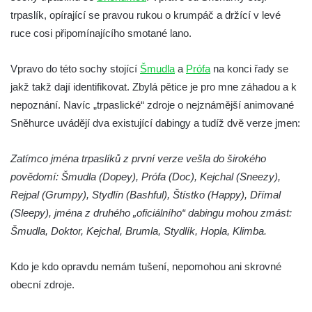
Socha Plejtvák obrovský v ZOO Hluboká
trpaslík, opírající se pravou rukou o krumpáč a držící v levé
ruce cosi připomínajícího smotané lano.
Socha Medvěd jeskynní v ZOO Hluboká
Socha Mamutí lebka v ZOO Hluboká
Vpravo do této sochy stojící
Šmudla
a
Prófa
na konci řady se
Socha Mamut srstnatý v ZOO Hluboká
jakž takž dají identifikovat. Zbylá pětice je pro mne záhadou a k
Socha Orel v ZOO Hluboká
nepoznání. Navíc „trpaslické“ zdroje o nejznámější animované
Socha Vydry si hrají v ZOO Hluboká
Sněhurce uvádějí dva existující dabingy a tudíž dvě verze jmen:
Socha Přátelství v ZOO Hluboká
Zatímco jména trpaslíků z první verze vešla do širokého
Socha Matka příroda v ZOO Hluboká
povědomí: Šmudla (Dopey), Prófa (Doc), Kejchal (Sneezy),
Socha Lišky v ZOO Hluboká
Rejpal (Grumpy), Stydlín (Bashful), Štístko (Happy), Dřímal
Socha Kudlanka v ZOO Hluboká
(Sleepy), jména z druhého „oficiálního“ dabingu mohou zmást:
Socha Vlčice s mládětem v ZOO Hluboká
Šmudla, Doktor, Kejchal, Brumla, Stydlík, Hopla, Klimba.
Socha Rys číhající na srnu v ZOO Hluboká
Kdo je kdo opravdu nemám tušení, nepomohou ani skrovné
Socha Orlice v ZOO Hluboká
obecní zdroje.
Socha Tygr v ZOO Hluboká