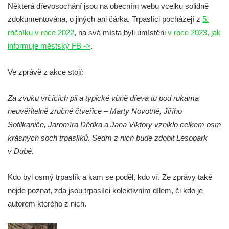
Socha Želva v ZOO Hluboká
Některá dřevosochání jsou na obecním webu vcelku solidně
Socha Kozorožec horský v ZOO Hluboká
zdokumentována, o jiných ani čárka. Trpaslíci pocházejí z
5.
ročníku v roce 2022
, na svá místa byli umístěni
v roce 2023, jak
Socha Včela v ZOO Hluboká
informuje městský FB ->
.
Socha Housenka v ZOO Hluboká
Socha Nosorožík v ZOO Hluboká
Ve zprávě z akce stojí:
Socha Rosomák v ZOO Hluboká
Za zvuku vrčících pil a typické vůně dřeva tu pod rukama
Socha Beruška v ZOO Hluboká
neuvěřitelně zručné čtveřice – Marty Novotné, Jiřího
Socha Vážka v ZOO Hluboká
Sofilkaniče, Jaromíra Dědka a Jana Viktory vzniklo celkem osm
Socha Volavka v ZOO Hluboká
krásných soch trpaslíků. Sedm z nich bude zdobit Lesopark
Flamingo trůn v ZOO Hluboká
v Dubé.
Lavička Kůň Převalského v ZOO Hluboká
Kdo byl osmý trpaslík a kam se poděl, kdo ví. Ze zprávy také
Lysá nad Labem, barokní město Šporkovo
nejde poznat, zda jsou trpaslíci kolektivním dílem, či kdo je
Socha Opičákovník v ZOO Hluboká
autorem kterého z nich.
Socha Roháč v ZOO Hluboká
Socha Mystik v ZOO Hluboká