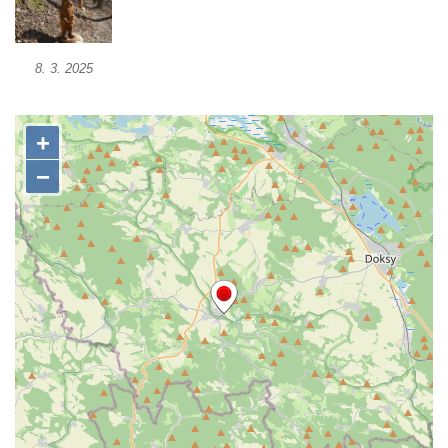
Reliéf Rodina a práce na budově záložny
čp. 69/1 v Českých Budějovicích
8. 3. 2025
Socha Jana Valeria Jirsíka u Černé věže v
Českých Budějovicích
Socha Krista klesajícího pod křížem u
kostela svatého Mikuláše v Českých
Budějovicích
Socha svatého Jana Nepomuckého u
kostela svaté Rodiny v Českých
Budějovicích
Socha S tebou v parku na Senovážném
náměstí v Českých Budějovicích
Socha Tornádo v parku na Senovážném
náměstí v Českých Budějovicích
Sousoší Humanoidi na Lannově třídě v
Českých Budějovicích