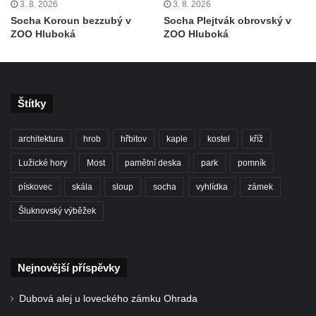
3. 8. 2026
3. 8. 2026
Socha divokého prasete před vstupem do
Socha Koroun bezzubý v
Socha Plejtvák obrovský v
ZOO Dresden
ZOO Hluboká
ZOO Hluboká
Socha světce severně od Lužce nad
Vltavou
Pamětní kámen revitalizace Vltavy Vraňany
Štítky
– Hořín u Lužce nad Vltavou
Strom svobody a památník 100 let republiky
architektura
hrob
hřbitov
kaple
kostel
kříž
a 30. výročí listopadu 1989 v Hrobčicích
Lužické hory
Most
pamětní deska
park
pomník
Boží muka v parku před domem čp. 17 v
Hrobčicích
pískovec
skála
sloup
socha
vyhlídka
zámek
Sochy „Klaun a dívenka“ v parku v centru
Šluknovský výběžek
Hrobčic
Socha svatého Antonína poustevníka v
Mirošovicích
Nejnovější příspěvky
Socha vodníka u požární nádrže v
Dubová alej u loveckého zámku Ohrada
Mirošovicích