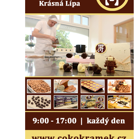
Socha na náměstí J. V. Kamarýta ve
Velešíně
Pomník J. V. Kamarýta v Krumlovské ulici ve
Velešíně
Pamětní deska arcibiskupa Micara ve
vstupu do poutního místa Římov
Plastika Koule v Gutenbergově ulici v
Liberci
Pamětní deska Vojtěcha Kocmicha na
domě čp. 37 v ulici Betlém v Římově
Pomník na paměť zrušení roboty v Plavu
Socha vodníka v Plavu
Socha svatého Jana Nepomuckého v
Třebušíně
Pamětní deska Johanna Nepomuka
Fischera na domě čp. 5/16 na třídě 9.