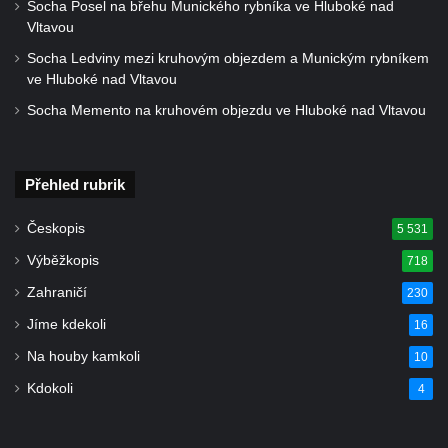
Socha Posel na břehu Munického rybníka ve Hluboké nad
Socha býka před areálem firmy 2JCP v
Vltavou
Račicích
Socha Ledviny mezi kruhovým objezdem a Munickým rybníkem
Povodňový sloup II. v Dobříni
ve Hluboké nad Vltavou
Povodňový sloup I. v Dobříni
Socha Memento na kruhovém objezdu ve Hluboké nad Vltavou
Pamětní kámen vodního díla Josefův Důl
Socha svatého Floriána na domě čp. 3 v
Přehled rubrik
Oparnu
Socha svaté Anny u domu čp. 3 v Oparnu
Českopis
5 531
Lavička Václava Havla v Pardubicích
Výběžkopis
718
Lavička Václava Havla v Novém Boru
Zahraničí
230
Lavička Václava Havla v Krásné Lípě
Jíme kdekoli
16
Upoutávka JduHřebenovkou u parkoviště
Na houby kamkoli
10
na Mezní Louce
Kdokoli
4
Kamenný obelisk na vyhlídce u Pravčické
brány