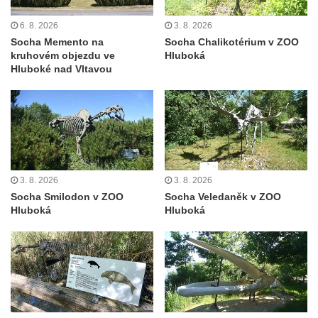
Socha Panter v ZOO Leipzig
Socha Dívka s mušlí v ZOO Leipzig
6. 8. 2026
3. 8. 2026
Socha Memento na
Socha Chalikotérium v ZOO
Socha Tygr v ZOO Leipzig
kruhovém objezdu ve
Hluboká
Socha Atlet v ZOO Leipzig
Hluboké nad Vltavou
Socha Marabu v ZOO Leipzig
Busta Karla Maxe Schneidera v ZOO
Leipzig
Socha Iásón v ZOO Leipzig
Socha Mladý slon v ZOO Leipzig
3. 8. 2026
3. 8. 2026
Socha Býk v ZOO Dresden
Socha Smilodon v ZOO
Socha Veledaněk v ZOO
Hluboká
Hluboká
Socha Uprchlý otrok bojuje s divokým psem
v ZOO Dresden
Socha krokodýla v ZOO Dresden
Socha slona v ZOO Dresden
Socha Faun s medvíďaty v ZOO Dresden