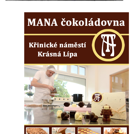
Pamětní deska Josefa Hloucha na
biskupské rezidenci v Českých
Budějovicích
Socha žáby u rybníčku na Náměstí v
Kamenném Újezdě
Pamětní kámen družebních obcí Kamenný
Újezd a Krauchthal v parku na Náměstí v
Kamenném Újezdě
Socha na náměstí J. V. Kamarýta ve
Velešíně
Pomník J. V. Kamarýta v Krumlovské ulici ve
Velešíně
Pamětní deska arcibiskupa Micara ve
vstupu do poutního místa Římov
Plastika Koule v Gutenbergově ulici v