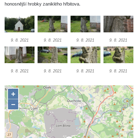
honosnější hrobky zaniklého hřbitova.
Socha Vážka v ZOO Hluboká
Socha Volavka v ZOO Hluboká
Flamingo trůn v ZOO Hluboká
Lavička Kůň Převalského v ZOO Hluboká
9. 8. 2021
9. 8. 2021
9. 8. 2021
9. 8. 2021
Lysá nad Labem, barokní město Šporkovo
Socha Opičákovník v ZOO Hluboká
Socha Roháč v ZOO Hluboká
9. 8. 2021
9. 8. 2021
9. 8. 2021
9. 8. 2021
Socha Mystik v ZOO Hluboká
Reliéf Rodina a práce na budově záložny
čp. 69/1 v Českých Budějovicích
Socha Jana Valeria Jirsíka u Černé věže v
Českých Budějovicích
Socha Krista klesajícího pod křížem u
kostela svatého Mikuláše v Českých
Budějovicích