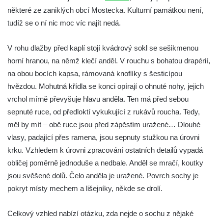
Socha Přátelství v ZOO Hluboká
některé ze zaniklých obcí Mostecka. Kulturní památkou není,
Socha Matka příroda v ZOO Hluboká
tudíž se o ní nic moc víc najít nedá.
Socha Lišky v ZOO Hluboká
V rohu dlažby před kaplí stojí kvádrový sokl se sešikmenou
Socha Kudlanka v ZOO Hluboká
horní hranou, na němž klečí anděl. V rouchu s bohatou drapérií,
Socha Vlčice s mládětem v ZOO Hluboká
na obou bocích kapsa, rámovaná knoflíky s šesticípou
Socha Rys číhající na srnu v ZOO Hluboká
hvězdou. Mohutná křídla se konci opírají o ohnuté nohy, jejich
Socha Orlice v ZOO Hluboká
vrchol mírně převyšuje hlavu anděla. Ten má před sebou
Socha Tygr v ZOO Hluboká
sepnuté ruce, od předloktí vykukující z rukávů roucha. Tedy,
měl by mít – obě ruce jsou před zápěstím uražené… Dlouhé
Socha Želva v ZOO Hluboká
vlasy, padající přes ramena, jsou sepnuty stužkou na úrovni
Socha Kozorožec horský v ZOO Hluboká
krku. Vzhledem k úrovni zpracování ostatních detailů vypadá
Socha Včela v ZOO Hluboká
obličej poměrně jednoduše a nedbale. Anděl se mračí, koutky
Socha Housenka v ZOO Hluboká
jsou svěšené dolů. Čelo anděla je uražené. Povrch sochy je
Socha Nosorožík v ZOO Hluboká
pokryt místy mechem a lišejníky, někde se drolí.
Socha Rosomák v ZOO Hluboká
Celkový vzhled nabízí otázku, zda nejde o sochu z nějaké
Socha Beruška v ZOO Hluboká