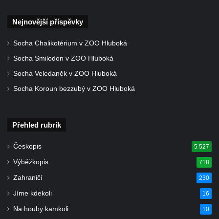
a 30. výročí listopadu 1989 v Hrobčicích
Boží muka v parku před domem čp. 17 v
Nejnovější příspěvky
Hrobčicích
Socha Chalikotérium v ZOO Hluboká
Sochy „Klaun a dívenka“ v parku v centru
Socha Smilodon v ZOO Hluboká
Hrobčic
Socha Veledaněk v ZOO Hluboká
Socha svatého Antonína poustevníka v
Mirošovicích
Socha Koroun bezzubý v ZOO Hluboká
Socha vodníka u požární nádrže v
Mirošovicích
Přehled rubrik
Socha býka před areálem firmy 2JCP v
Račicích
Českopis
5 527
Povodňový sloup II. v Dobříni
Výběžkopis
718
Povodňový sloup I. v Dobříni
Zahraničí
230
Pamětní kámen vodního díla Josefův Důl
Jíme kdekoli
16
Socha svatého Floriána na domě čp. 3 v
Na houby kamkoli
10
Oparnu