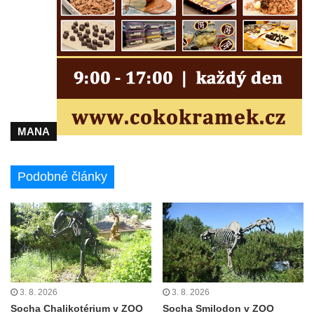
Liberci
Pamětní deska Vojtěcha Kocmicha na
domě čp. 37 v ulici Betlém v Římově
Pomník na paměť zrušení roboty v Plavu
Socha vodníka v Plavu
Socha svatého Jana Nepomuckého v
Třebušíně
MANA
Pamětní deska Johanna Nepomuka
Fischera na domě čp. 5/16 na třídě 9.
Podobné články
května v Rumburku
Pamětní deska Johanna Neumanna
severně od Tokáně
Obrázek svatého Huberta na buku svatého
Huberta
Obrázek svatého Jakuba na skále u cesty
3. 8. 2026
3. 8. 2026
východně od Srbské Kamenice
Socha Chalikotérium v ZOO
Socha Smilodon v ZOO