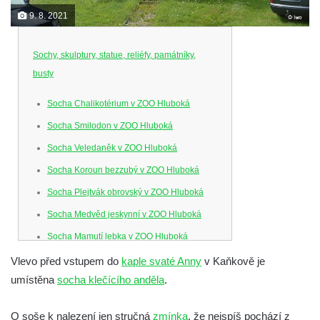
9. 8. 2021
Sochy, skulptury, statue, reliéfy, památníky,
busty
Socha Chalikotérium v ZOO Hluboká
Socha Smilodon v ZOO Hluboká
Socha Veledaněk v ZOO Hluboká
Socha Koroun bezzubý v ZOO Hluboká
Socha Plejtvák obrovský v ZOO Hluboká
Socha Medvěd jeskynní v ZOO Hluboká
Socha Mamutí lebka v ZOO Hluboká
Socha Mamut srstnatý v ZOO Hluboká
Vlevo před vstupem do
kaple svaté Anny
v Kaňkově je
umístěna
socha klečícího anděla
.
Socha Orel v ZOO Hluboká
Socha Vydry si hrají v ZOO Hluboká
O soše k nalezení jen stručná
zmínka
, že nejspíš pochází z