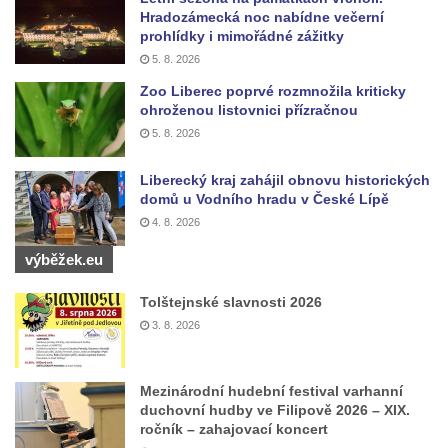
Hradozámecká noc nabídne večerní
Sadech v Českých Budějovicích
prohlídky i mimořádné zážitky
Poslední dochovaný tramvajový sloup na
5. 8. 2026
Pražské třídě v Českých Budějovicích
Zoo Liberec poprvé rozmnožila kriticky
ohroženou listovnici přízračnou
Socha Civilizovaní na Husově třídě v
5. 8. 2026
Českých Budějovicích
Socha svatého Jana Nepomuckého Na
Liberecký kraj zahájil obnovu historických
Sadech u Mlýnské stoky v Českých
domů u Vodního hradu v České Lípě
Budějovicích
4. 8. 2026
Sochy brouků u Mlýnské stoky v Českých
výběžek.eu
Budějovicích
Tolštejnské slavnosti 2026
Socha svatého Vincence Ferrerského na
3. 8. 2026
nádvoří kláštera dominikánů v Českých
Budějovicích
Mezinárodní hudební festival varhanní
Socha svatého Zachariáše na nádvoří
duchovní hudby ve Filipově 2026 – XIX.
kláštera dominikánů v Českých
ročník – zahajovací koncert
Budějovicích