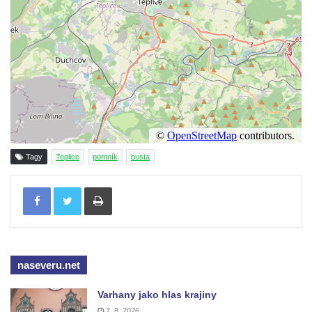
Reliéf Rodina a práce na budově záložny
čp. 69/1 v Českých Budějovicích
Socha Jana Valeria Jirsíka u Černé věže v
Českých Budějovicích
Socha Krista klesajícího pod křížem u
kostela svatého Mikuláše v Českých
Budějovicích
Socha svatého Jana Nepomuckého u
Tagy
Teplice
pomník
busta
kostela svaté Rodiny v Českých
Tisknout
Budějovicích
Socha S tebou v parku na Senovážném
náměstí v Českých Budějovicích
Socha Tornádo v parku na Senovážném
naseveru.net
náměstí v Českých Budějovicích
Sousoší Humanoidi na Lannově třídě v
Varhany jako hlas krajiny
Českých Budějovicích
7. 8. 2026