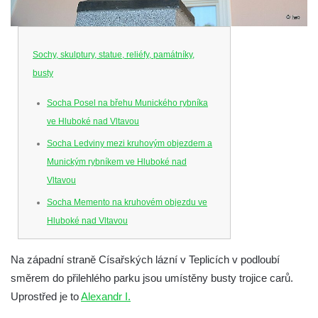
Sochy, skulptury, statue, reliéfy, památníky,
busty
Socha Posel na břehu Munického rybníka
ve Hluboké nad Vltavou
Socha Ledviny mezi kruhovým objezdem a
Munickým rybníkem ve Hluboké nad
Vltavou
Socha Memento na kruhovém objezdu ve
Hluboké nad Vltavou
Socha Chalikotérium v ZOO Hluboká
Na západní straně Císařských lázní v Teplicích v podloubí
Socha Smilodon v ZOO Hluboká
směrem do přilehlého parku jsou umístěny busty trojice carů.
Socha Veledaněk v ZOO Hluboká
Uprostřed je to
Alexandr I.
Socha Koroun bezzubý v ZOO Hluboká