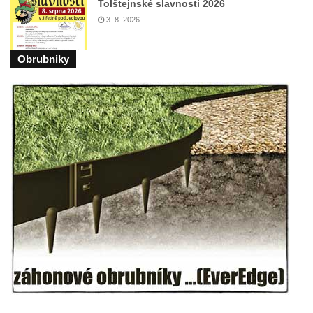
Sochy brouků u Mlýnské stoky v Českých
Tolštejnské slavnosti 2026
Budějovicích
3. 8. 2026
Socha svatého Vincence Ferrerského na
Obrubniky
nádvoří kláštera dominikánů v Českých
Budějovicích
Socha svatého Zachariáše na nádvoří
kláštera dominikánů v Českých
Budějovicích
Socha svatého Josefa na nádvoří kláštera
dominikánů v Českých Budějovicích
Socha svaté Anny na nádvoří kláštera
dominikánů v Českých Budějovicích
Socha svatého Dominika na nádvoří
kláštera dominikánů v Českých
Budějovicích
Sousoší Kalvárie před klášterem
dominikánů u Piaristického náměstí v