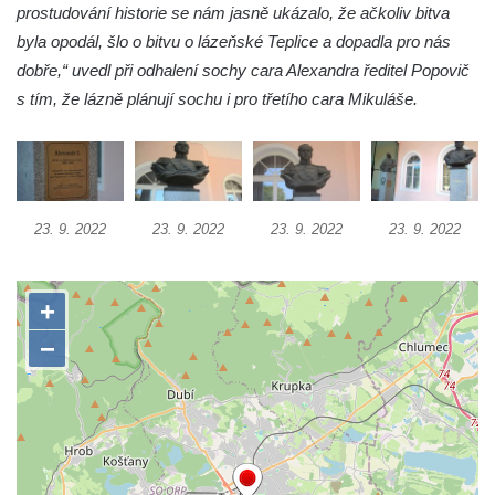
Socha Želva v ZOO Hluboká
prostudování historie se nám jasně ukázalo, že ačkoliv bitva
Socha Kozorožec horský v ZOO Hluboká
byla opodál, šlo o bitvu o lázeňské Teplice a dopadla pro nás
dobře,“ uvedl při odhalení sochy cara Alexandra ředitel Popovič
Socha Včela v ZOO Hluboká
s tím, že lázně plánují sochu i pro třetího cara Mikuláše.
Socha Housenka v ZOO Hluboká
Socha Nosorožík v ZOO Hluboká
Socha Rosomák v ZOO Hluboká
Socha Beruška v ZOO Hluboká
23. 9. 2022
23. 9. 2022
23. 9. 2022
23. 9. 2022
Socha Vážka v ZOO Hluboká
Socha Volavka v ZOO Hluboká
Flamingo trůn v ZOO Hluboká
Lavička Kůň Převalského v ZOO Hluboká
Lysá nad Labem, barokní město Šporkovo
Socha Opičákovník v ZOO Hluboká
Socha Roháč v ZOO Hluboká
Socha Mystik v ZOO Hluboká