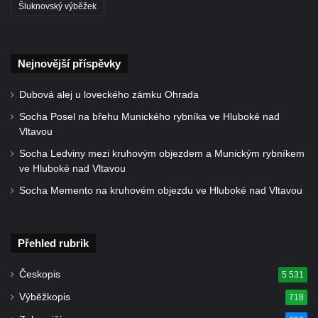
Šluknovský výběžek
Socha divokého prasete před vstupem do
ZOO Dresden
Socha světce severně od Lužce nad
Nejnovější příspěvky
Vltavou
Pamětní kámen revitalizace Vltavy Vraňany
Dubová alej u loveckého zámku Ohrada
– Hořín u Lužce nad Vltavou
Socha Posel na břehu Munického rybníka ve Hluboké nad
Strom svobody a památník 100 let republiky
Vltavou
a 30. výročí listopadu 1989 v Hrobčicích
Socha Ledviny mezi kruhovým objezdem a Munickým rybníkem
ve Hluboké nad Vltavou
Boží muka v parku před domem čp. 17 v
Hrobčicích
Socha Memento na kruhovém objezdu ve Hluboké nad Vltavou
Sochy „Klaun a dívenka“ v parku v centru
Hrobčic
Přehled rubrik
Socha svatého Antonína poustevníka v
Mirošovicích
Českopis
5 531
Socha vodníka u požární nádrže v
Výběžkopis
718
Mirošovicích