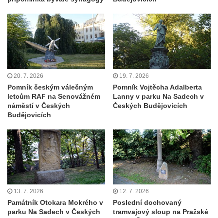
května v Rumburku
Pamětní deska Johanna Neumanna
severně od Tokáně
Obrázek svatého Huberta na buku svatého
Huberta
Obrázek svatého Jakuba na skále u cesty
20. 7. 2026
19. 7. 2026
Pomník českým válečným
Pomník Vojtěcha Adalberta
východně od Srbské Kamenice
letcům RAF na Senovážném
Lanny v parku Na Sadech v
Busta Jana Amose Komenského na domě
náměstí v Českých
Českých Budějovicích
Budějovicích
čp. 37 v Račicích
Socha ležícího koně v Sadech
Československé armády v Teplicích
Socha Medvídě v Tierpark Chemnitz
Sochy Ležící žena v Tierpark Chemnitz
Sochy Ptáci v Tierpark Chemnitz
13. 7. 2026
12. 7. 2026
Památník Otokara Mokrého v
Poslední dochovaný
Socha Skupina jeřábů v Tierpark Chemnitz
parku Na Sadech v Českých
tramvajový sloup na Pražské