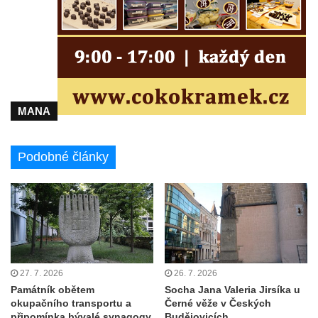
Socha na náměstí J. V. Kamarýta ve
Velešíně
Pomník J. V. Kamarýta v Krumlovské ulici ve
Velešíně
Pamětní deska arcibiskupa Micara ve
vstupu do poutního místa Římov
MANA
Plastika Koule v Gutenbergově ulici v
Liberci
Podobné články
Pamětní deska Vojtěcha Kocmicha na
domě čp. 37 v ulici Betlém v Římově
Pomník na paměť zrušení roboty v Plavu
Socha vodníka v Plavu
Socha svatého Jana Nepomuckého v
Třebušíně
27. 7. 2026
26. 7. 2026
Pamětní deska Johanna Nepomuka
Památník obětem
Socha Jana Valeria Jirsíka u
okupačního transportu a
Černé věže v Českých
Fischera na domě čp. 5/16 na třídě 9.
připomínka bývalé synagogy
Budějovicích