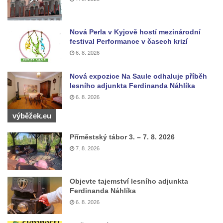
Pomník Vojtěcha Adalberta Lanny v parku
Na Sadech v Českých Budějovicích
Nová Perla v Kyjově hostí mezinárodní
Pomník Přemysla Otakara II. v parku Na
festival Performance v časech krizí
Sadech v Českých Budějovicích
6. 8. 2026
Socha Mateřství v parku Na Sadech v
Nová expozice Na Saule odhaluje příběh
Českých Budějovicích
lesního adjunkta Ferdinanda Náhlíka
Památník Otokara Mokrého v parku Na
6. 8. 2026
Sadech v Českých Budějovicích
výběžek.eu
Poslední dochovaný tramvajový sloup na
Příměstský tábor 3. – 7. 8. 2026
Pražské třídě v Českých Budějovicích
7. 8. 2026
Socha Civilizovaní na Husově třídě v
Českých Budějovicích
Objevte tajemství lesního adjunkta
Socha svatého Jana Nepomuckého Na
Ferdinanda Náhlíka
Sadech u Mlýnské stoky v Českých
6. 8. 2026
Budějovicích