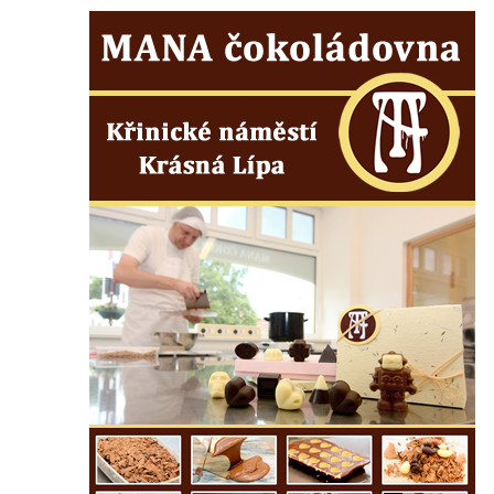
Českých Budějovicích
Socha svatého Václava u pramene v
Semilech
Pamětní deska Tomáše Garrigue Masaryka
na radnici v Českých Budějovicích
Pamětní deska na biskupské rezidenci v
Českých Budějovicích
Pamětní deska Josefa Hloucha na
biskupské rezidenci v Českých
Budějovicích
Socha žáby u rybníčku na Náměstí v
Kamenném Újezdě
Pamětní kámen družebních obcí Kamenný
Újezd a Krauchthal v parku na Náměstí v
Kamenném Újezdě