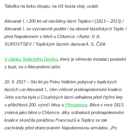
Socha Plejtvák obrovský v ZOO Hluboká
Tabulka na boku sloupu, na níž busta stojí, uvádí:
Socha Medvěd jeskynní v ZOO Hluboká
Alexandr I. / 200 let od návštěvy lázní Teplice / (1813 – 2013) /
Socha Mamutí lebka v ZOO Hluboká
Alexandr I. se významně podílel / na obraně lázeňských Teplic /
Socha Mamut srstnatý v ZOO Hluboká
před Napoleonem v bitvě u Chlumce. / Autor: V. A.
Socha Orel v ZOO Hluboká
SUROVTSEV / Teplickým lázním daroval A. S. Čižik
Socha Vydry si hrají v ZOO Hluboká
V článku Teplického Deníku
, který je věnován instalaci poslední
Socha Přátelství v ZOO Hluboká
z bust, se o Alexandrovi píše:
Socha Matka příroda v ZOO Hluboká
Socha Lišky v ZOO Hluboká
20. 9. 2017 – Sto let po Petru Velikém pobýval v teplických
Socha Kudlanka v ZOO Hluboká
lázních car Alexandr I., člen vítězné protinapoleonské koalice.
Jeho socha byla u Císařských lázní odhalena před čtyřmi lety
Socha Vlčice s mládětem v ZOO Hluboká
u příležitosti 200. výročí bitvy u
Přestanova
. Bitva v roce 1813,
Socha Rys číhající na srnu v ZOO Hluboká
známá jako bitva u Chlumce, díky srdnatosti protinapoleonské
Socha Orlice v ZOO Hluboká
koalice skončila porážkou Francouzů a Teplice se tak
Socha Tygr v ZOO Hluboká
zachránily před drancováním Napoleonovou armádou. „Po