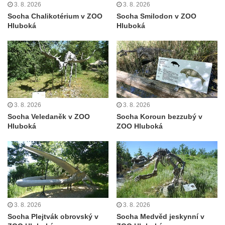
Socha Tygr v ZOO Leipzig
3. 8. 2026
3. 8. 2026
Socha Chalikotérium v ZOO
Socha Smilodon v ZOO
Socha Atlet v ZOO Leipzig
Hluboká
Hluboká
Socha Marabu v ZOO Leipzig
Busta Karla Maxe Schneidera v ZOO
Leipzig
Socha Iásón v ZOO Leipzig
Socha Mladý slon v ZOO Leipzig
3. 8. 2026
3. 8. 2026
Socha Býk v ZOO Dresden
Socha Veledaněk v ZOO
Socha Koroun bezzubý v
Hluboká
ZOO Hluboká
Socha Uprchlý otrok bojuje s divokým psem
v ZOO Dresden
Socha krokodýla v ZOO Dresden
Socha slona v ZOO Dresden
Socha Faun s medvíďaty v ZOO Dresden
Socha divokého prasete před vstupem do
3. 8. 2026
3. 8. 2026
ZOO Dresden
Socha Plejtvák obrovský v
Socha Medvěd jeskynní v