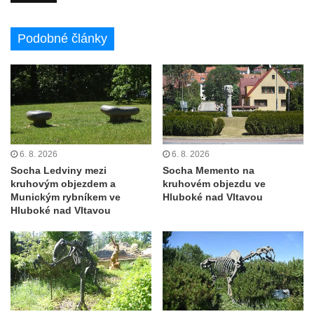
severně od Tokáně
Obrázek svatého Huberta na buku svatého
Podobné články
Huberta
Obrázek svatého Jakuba na skále u cesty
východně od Srbské Kamenice
Busta Jana Amose Komenského na domě
čp. 37 v Račicích
Socha ležícího koně v Sadech
6. 8. 2026
6. 8. 2026
Československé armády v Teplicích
Socha Ledviny mezi
Socha Memento na
kruhovým objezdem a
kruhovém objezdu ve
Socha Medvídě v Tierpark Chemnitz
Munickým rybníkem ve
Hluboké nad Vltavou
Hluboké nad Vltavou
Sochy Ležící žena v Tierpark Chemnitz
Sochy Ptáci v Tierpark Chemnitz
Socha Skupina jeřábů v Tierpark Chemnitz
Socha Panter v ZOO Leipzig
Socha Dívka s mušlí v ZOO Leipzig