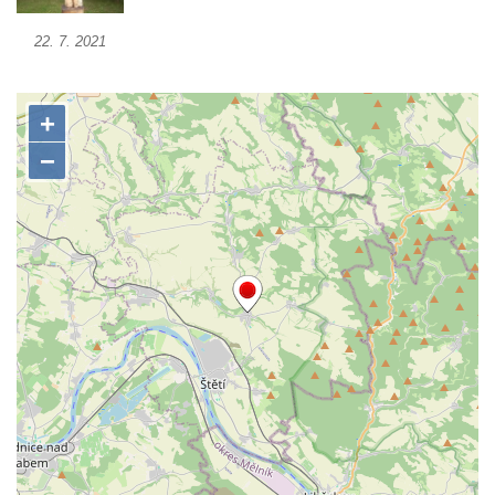
Socha Jana Valeria Jirsíka u Černé věže v
22. 7. 2021
Českých Budějovicích
Socha Krista klesajícího pod křížem u
kostela svatého Mikuláše v Českých
Budějovicích
Socha svatého Jana Nepomuckého u
kostela svaté Rodiny v Českých
Budějovicích
Socha S tebou v parku na Senovážném
náměstí v Českých Budějovicích
Socha Tornádo v parku na Senovážném
náměstí v Českých Budějovicích
Sousoší Humanoidi na Lannově třídě v
Českých Budějovicích
Pomník Vojtěcha Adalberta Lanny v parku
Na Sadech v Českých Budějovicích