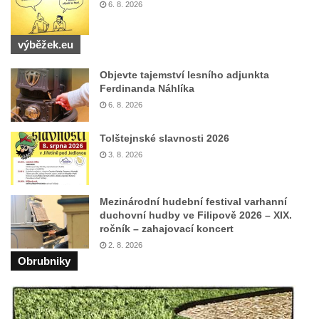
Socha svatého Vincence Ferrerského na
6. 8. 2026
nádvoří kláštera dominikánů v Českých
Budějovicích
výběžek.eu
Socha svatého Zachariáše na nádvoří
Objevte tajemství lesního adjunkta
kláštera dominikánů v Českých
Ferdinanda Náhlíka
Budějovicích
6. 8. 2026
Socha svatého Josefa na nádvoří kláštera
dominikánů v Českých Budějovicích
Tolštejnské slavnosti 2026
3. 8. 2026
Socha svaté Anny na nádvoří kláštera
dominikánů v Českých Budějovicích
Socha svatého Dominika na nádvoří
Mezinárodní hudební festival varhanní
duchovní hudby ve Filipově 2026 – XIX.
kláštera dominikánů v Českých
ročník – zahajovací koncert
Budějovicích
2. 8. 2026
Sousoší Kalvárie před klášterem
Obrubniky
dominikánů u Piaristického náměstí v
Českých Budějovicích
Socha svatého Václava u pramene v