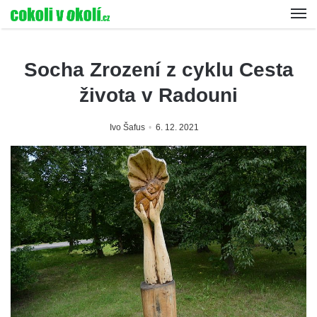
Socha Zrození z cyklu Cesta
života v Radouni
Ivo Šafus
6. 12. 2021