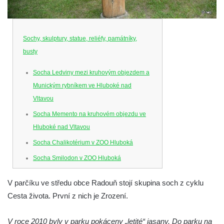
Sochy, skulptury, statue, reliéfy, památníky,
busty
Socha Ledviny mezi kruhovým objezdem a
Munickým rybníkem ve Hluboké nad
Vltavou
Socha Memento na kruhovém objezdu ve
Hluboké nad Vltavou
Socha Chalikotérium v ZOO Hluboká
Socha Smilodon v ZOO Hluboká
Socha Veledaněk v ZOO Hluboká
V parčíku ve středu obce Radouň stojí skupina soch z cyklu
Socha Koroun bezzubý v ZOO Hluboká
Cesta života. První z nich je Zrození.
Socha Plejtvák obrovský v ZOO Hluboká
Socha Medvěd jeskynní v ZOO Hluboká
V roce 2010 byly v parku pokáceny „letité“ jasany. Do parku na