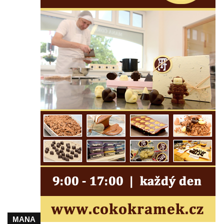
Pomník J. V. Kamarýta v Krumlovské ulici ve
Velešíně
Pamětní deska arcibiskupa Micara ve
vstupu do poutního místa Římov
Plastika Koule v Gutenbergově ulici v
Liberci
Pamětní deska Vojtěcha Kocmicha na
domě čp. 37 v ulici Betlém v Římově
Pomník na paměť zrušení roboty v Plavu
Socha vodníka v Plavu
Socha svatého Jana Nepomuckého v
Třebušíně
Pamětní deska Johanna Nepomuka
Fischera na domě čp. 5/16 na třídě 9.
května v Rumburku
Pamětní deska Johanna Neumanna
MANA