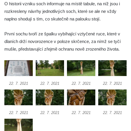
Socha Včela v ZOO Hluboká
O historii vzniku soch informuje na místě tabule, na níž jsou i
rozkresleny návrhy jednotlivých soch, které se ale ne vždy
Socha Housenka v ZOO Hluboká
naplno shodují s tím, co skutečně na palouku stojí.
Socha Nosorožík v ZOO Hluboká
Socha Rosomák v ZOO Hluboká
První sochu tvoří ze špalku vybíhající vztyčené ruce, které v
Socha Beruška v ZOO Hluboká
dlaních drží novorozence v poloze skrčence, za nímž se tyčí
Socha Vážka v ZOO Hluboká
mušle, představující zřejmě ochranu nově zrozeného života.
Socha Volavka v ZOO Hluboká
Flamingo trůn v ZOO Hluboká
Lavička Kůň Převalského v ZOO Hluboká
22. 7. 2021
22. 7. 2021
22. 7. 2021
22. 7. 2021
Lysá nad Labem, barokní město Šporkovo
Socha Opičákovník v ZOO Hluboká
Socha Roháč v ZOO Hluboká
Socha Mystik v ZOO Hluboká
22. 7. 2021
22. 7. 2021
22. 7. 2021
22. 7. 2021
Reliéf Rodina a práce na budově záložny
čp. 69/1 v Českých Budějovicích