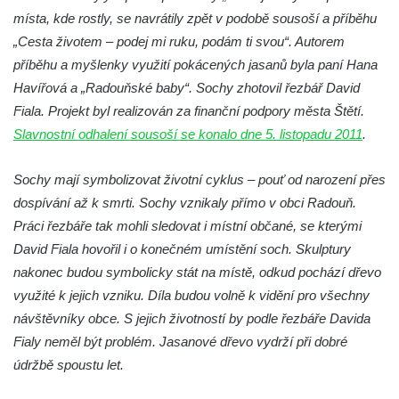
místa, kde rostly, se navrátily zpět v podobě sousoší a příběhu
Socha Mamutí lebka v ZOO Hluboká
„Cesta životem – podej mi ruku, podám ti svou“. Autorem
Socha Mamut srstnatý v ZOO Hluboká
příběhu a myšlenky využití pokácených jasanů byla paní Hana
Socha Orel v ZOO Hluboká
Havířová a „Radouňské baby“. Sochy zhotovil řezbář David
Socha Vydry si hrají v ZOO Hluboká
Fiala. Projekt byl realizován za finanční podpory města Štětí.
Socha Přátelství v ZOO Hluboká
Slavnostní odhalení sousoší se konalo dne 5. listopadu 2011
.
Socha Matka příroda v ZOO Hluboká
Sochy mají symbolizovat životní cyklus – pouť od narození přes
Socha Lišky v ZOO Hluboká
dospívání až k smrti. Sochy vznikaly přímo v obci Radouň.
Socha Kudlanka v ZOO Hluboká
Práci řezbáře tak mohli sledovat i místní občané, se kterými
Socha Vlčice s mládětem v ZOO Hluboká
David Fiala hovořil i o konečném umístění soch. Skulptury
Socha Rys číhající na srnu v ZOO Hluboká
nakonec budou symbolicky stát na místě, odkud pochází dřevo
využité k jejich vzniku. Díla budou volně k vidění pro všechny
Socha Orlice v ZOO Hluboká
návštěvníky obce. S jejich životností by podle řezbáře Davida
Socha Tygr v ZOO Hluboká
Fialy neměl být problém. Jasanové dřevo vydrží při dobré
Socha Želva v ZOO Hluboká
údržbě spoustu let.
Socha Kozorožec horský v ZOO Hluboká