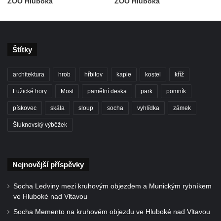
ZOO Hluboká
ZOO Hluboká
Socha světce severně od Lužce nad
Vltavou
Pamětní kámen revitalizace Vltavy Vraňany
– Hořín u Lužce nad Vltavou
Štítky
Strom svobody a památník 100 let republiky
a 30. výročí listopadu 1989 v Hrobčicích
architektura
hrob
hřbitov
kaple
kostel
kříž
Boží muka v parku před domem čp. 17 v
Lužické hory
Most
pamětní deska
park
pomník
Hrobčicích
pískovec
skála
sloup
socha
vyhlídka
zámek
Sochy „Klaun a dívenka“ v parku v centru
Šluknovský výběžek
Hrobčic
Socha svatého Antonína poustevníka v
Mirošovicích
Nejnovější příspěvky
Socha vodníka u požární nádrže v
Mirošovicích
Socha Ledviny mezi kruhovým objezdem a Munickým rybníkem
ve Hluboké nad Vltavou
Socha býka před areálem firmy 2JCP v
Socha Memento na kruhovém objezdu ve Hluboké nad Vltavou
Račicích