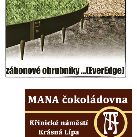
Semilech
Pamětní deska Tomáše Garrigue Masaryka
na radnici v Českých Budějovicích
Pamětní deska na biskupské rezidenci v
Českých Budějovicích
Pamětní deska Josefa Hloucha na
biskupské rezidenci v Českých
Budějovicích
Socha žáby u rybníčku na Náměstí v
Kamenném Újezdě
Pamětní kámen družebních obcí Kamenný
Újezd a Krauchthal v parku na Náměstí v
Kamenném Újezdě
Socha na náměstí J. V. Kamarýta ve
Velešíně