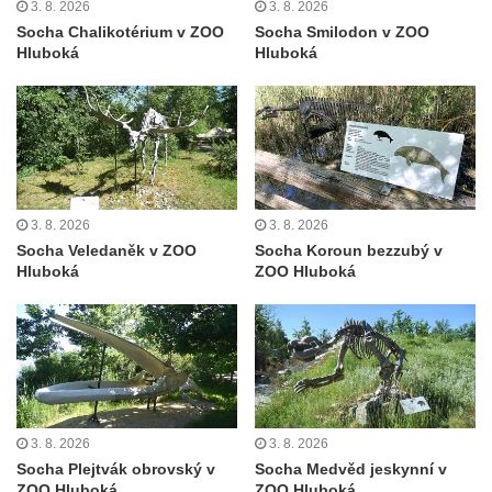
3. 8. 2026
3. 8. 2026
východně od Srbské Kamenice
Socha Chalikotérium v ZOO
Socha Smilodon v ZOO
Hluboká
Hluboká
Busta Jana Amose Komenského na domě
čp. 37 v Račicích
Socha ležícího koně v Sadech
Československé armády v Teplicích
Socha Medvídě v Tierpark Chemnitz
Sochy Ležící žena v Tierpark Chemnitz
3. 8. 2026
3. 8. 2026
Sochy Ptáci v Tierpark Chemnitz
Socha Veledaněk v ZOO
Socha Koroun bezzubý v
Hluboká
ZOO Hluboká
Socha Skupina jeřábů v Tierpark Chemnitz
Socha Panter v ZOO Leipzig
Socha Dívka s mušlí v ZOO Leipzig
Socha Tygr v ZOO Leipzig
Socha Atlet v ZOO Leipzig
3. 8. 2026
3. 8. 2026
Socha Marabu v ZOO Leipzig
Socha Plejtvák obrovský v
Socha Medvěd jeskynní v
Busta Karla Maxe Schneidera v ZOO
ZOO Hluboká
ZOO Hluboká