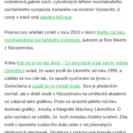
exteriérová galerie soch, vytvořených během mezinárodního
Socha Vydry si hrají v ZOO Hluboká
sochařského sympozia, konaného na místním Výstavišti. U
Socha Přátelství v ZOO Hluboká
cesty v trávě stojí
plastika Můj tvar
.
Socha Matka příroda v ZOO Hluboká
Socha Lišky v ZOO Hluboká
Pískovcový artefakt vznikl v roce 2013 v rámci
třetího ročníku
mezinárodního sochařského sympozia
, autorem je Ron Meerts
Socha Kudlanka v ZOO Hluboká
z Nizozemska.
Socha Vlčice s mládětem v ZOO Hluboká
Socha Rys číhající na srnu v ZOO Hluboká
Kniha
Kdo se to na nás dívá! – Co prozrazují a tají sochy města
Socha Orlice v ZOO Hluboká
Litoměřice
uvádí, že autor jezdil do Litoměřic od roku 1999, a
Socha Tygr v ZOO Hluboká
zalíbilo se mu zde tak, že opustil vyučování na lyceu v
Gorinchenu a
usadil se ve městě trvale
. Sice je především
Socha Želva v ZOO Hluboká
sochař, ale v době studií v Nizozemsku na umělecké akademii
Socha Kozorožec horský v ZOO Hluboká
se zabýval také grafikou. Proto se účastnil pátého ročníku
Socha Včela v ZOO Hluboká
festivalu grafiky , kresby a fotografie Máchovy Litoměřice. O
Socha Housenka v ZOO Hluboká
jeho sochách se vědělo, že tvoří metodou čistého sváření. Díla
Socha Nosorožík v ZOO Hluboká
tvořil z taveného svářecího drátu nebo z recyklovaných
hliníkových plechovek. Skulptura z pískovcové homole vznikla
Socha Rosomák v ZOO Hluboká