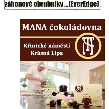
Pamětní deska na biskupské rezidenci v
Českých Budějovicích
Pamětní deska Josefa Hloucha na
biskupské rezidenci v Českých
Budějovicích
Socha žáby u rybníčku na Náměstí v
Kamenném Újezdě
Pamětní kámen družebních obcí Kamenný
Újezd a Krauchthal v parku na Náměstí v
Kamenném Újezdě
Socha na náměstí J. V. Kamarýta ve
Velešíně
Pomník J. V. Kamarýta v Krumlovské ulici ve
Velešíně
Pamětní deska arcibiskupa Micara ve
vstupu do poutního místa Římov