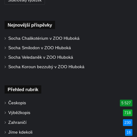
Šluknovský výběžek
Strom svobody a památník 100 let republiky
a 30. výročí listopadu 1989 v Hrobčicích
Boží muka v parku před domem čp. 17 v
Nejnovější příspěvky
Hrobčicích
Socha Chalikotérium v ZOO Hluboká
Sochy „Klaun a dívenka“ v parku v centru
Socha Smilodon v ZOO Hluboká
Hrobčic
Socha Veledaněk v ZOO Hluboká
Socha svatého Antonína poustevníka v
Mirošovicích
Socha Koroun bezzubý v ZOO Hluboká
Socha vodníka u požární nádrže v
Mirošovicích
Přehled rubrik
Socha býka před areálem firmy 2JCP v
Račicích
Českopis
5 527
Povodňový sloup II. v Dobříni
Výběžkopis
718
Povodňový sloup I. v Dobříni
Zahraničí
230
Pamětní kámen vodního díla Josefův Důl
Jíme kdekoli
16