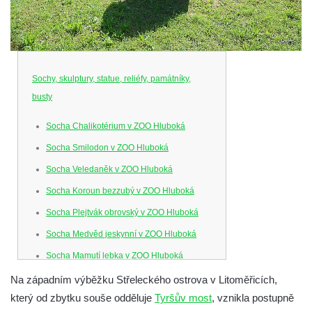
Sochy, skulptury, statue, reliéfy, památníky,
busty
Socha Chalikotérium v ZOO Hluboká
Socha Smilodon v ZOO Hluboká
Socha Veledaněk v ZOO Hluboká
Socha Koroun bezzubý v ZOO Hluboká
Socha Plejtvák obrovský v ZOO Hluboká
Socha Medvěd jeskynní v ZOO Hluboká
Socha Mamutí lebka v ZOO Hluboká
Socha Mamut srstnatý v ZOO Hluboká
Na západním výběžku Střeleckého ostrova v Litoměřicích,
který od zbytku souše odděluje
Tyršův most
, vznikla postupně
Socha Orel v ZOO Hluboká