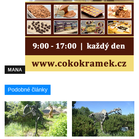
Plastika Koule v Gutenbergově ulici v
Liberci
Pamětní deska Vojtěcha Kocmicha na
domě čp. 37 v ulici Betlém v Římově
Pomník na paměť zrušení roboty v Plavu
Socha vodníka v Plavu
Socha svatého Jana Nepomuckého v
Třebušíně
MANA
Pamětní deska Johanna Nepomuka
Fischera na domě čp. 5/16 na třídě 9.
Podobné články
května v Rumburku
Pamětní deska Johanna Neumanna
severně od Tokáně
Obrázek svatého Huberta na buku svatého
Huberta
Obrázek svatého Jakuba na skále u cesty