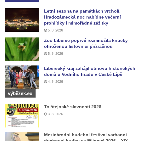
Českých Budějovicích
Památník Otokara Mokrého v parku Na
Letní sezona na památkách vrcholí.
Hradozámecká noc nabídne večerní
Sadech v Českých Budějovicích
prohlídky i mimořádné zážitky
Poslední dochovaný tramvajový sloup na
5. 8. 2026
Pražské třídě v Českých Budějovicích
Zoo Liberec poprvé rozmnožila kriticky
ohroženou listovnici přízračnou
Socha Civilizovaní na Husově třídě v
5. 8. 2026
Českých Budějovicích
Socha svatého Jana Nepomuckého Na
Liberecký kraj zahájil obnovu historických
Sadech u Mlýnské stoky v Českých
domů u Vodního hradu v České Lípě
Budějovicích
4. 8. 2026
Sochy brouků u Mlýnské stoky v Českých
výběžek.eu
Budějovicích
Tolštejnské slavnosti 2026
Socha svatého Vincence Ferrerského na
3. 8. 2026
nádvoří kláštera dominikánů v Českých
Budějovicích
Mezinárodní hudební festival varhanní
Socha svatého Zachariáše na nádvoří
duchovní hudby ve Filipově 2026 – XIX.