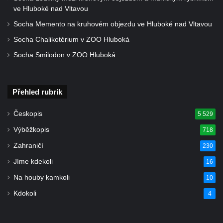
Socha světce severně od Lužce nad
ve Hluboké nad Vltavou
Vltavou
Socha Memento na kruhovém objezdu ve Hluboké nad Vltavou
Pamětní kámen revitalizace Vltavy Vraňany
Socha Chalikotérium v ZOO Hluboká
– Hořín u Lužce nad Vltavou
Socha Smilodon v ZOO Hluboká
Strom svobody a památník 100 let republiky
a 30. výročí listopadu 1989 v Hrobčicích
Boží muka v parku před domem čp. 17 v
Přehled rubrik
Hrobčicích
Českopis
5 529
Sochy „Klaun a dívenka“ v parku v centru
Výběžkopis
718
Hrobčic
Zahraničí
230
Socha svatého Antonína poustevníka v
Mirošovicích
Jíme kdekoli
16
Socha vodníka u požární nádrže v
Na houby kamkoli
10
Mirošovicích
Kdokoli
4
Socha býka před areálem firmy 2JCP v
Račicích