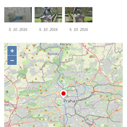
Socha Včela v ZOO Hluboká
Socha Housenka v ZOO Hluboká
Socha Nosorožík v ZOO Hluboká
Socha Rosomák v ZOO Hluboká
5. 10. 2016
5. 10. 2016
5. 10. 2016
Socha Beruška v ZOO Hluboká
Socha Vážka v ZOO Hluboká
Socha Volavka v ZOO Hluboká
Flamingo trůn v ZOO Hluboká
Lavička Kůň Převalského v ZOO Hluboká
Lysá nad Labem, barokní město Šporkovo
Socha Opičákovník v ZOO Hluboká
Socha Roháč v ZOO Hluboká
Socha Mystik v ZOO Hluboká
Reliéf Rodina a práce na budově záložny
čp. 69/1 v Českých Budějovicích