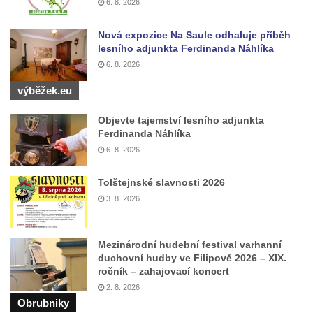
6. 8. 2026
Pomník Přemysla Otakara II. v parku Na
Nová expozice Na Saule odhaluje příběh
Sadech v Českých Budějovicích
lesního adjunkta Ferdinanda Náhlíka
Socha Mateřství v parku Na Sadech v
6. 8. 2026
Českých Budějovicích
výběžek.eu
Památník Otokara Mokrého v parku Na
Sadech v Českých Budějovicích
Objevte tajemství lesního adjunkta
Ferdinanda Náhlíka
Poslední dochovaný tramvajový sloup na
6. 8. 2026
Pražské třídě v Českých Budějovicích
Socha Civilizovaní na Husově třídě v
Tolštejnské slavnosti 2026
Českých Budějovicích
3. 8. 2026
Socha svatého Jana Nepomuckého Na
Sadech u Mlýnské stoky v Českých
Mezinárodní hudební festival varhanní
Budějovicích
duchovní hudby ve Filipově 2026 – XIX.
ročník – zahajovací koncert
Sochy brouků u Mlýnské stoky v Českých
2. 8. 2026
Budějovicích
Obrubniky