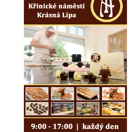
Semilech
Pamětní deska Tomáše Garrigue Masaryka
na radnici v Českých Budějovicích
Pamětní deska na biskupské rezidenci v
Českých Budějovicích
Pamětní deska Josefa Hloucha na
biskupské rezidenci v Českých
Budějovicích
Socha žáby u rybníčku na Náměstí v
Kamenném Újezdě
Pamětní kámen družebních obcí Kamenný
Újezd a Krauchthal v parku na Náměstí v
Kamenném Újezdě
Socha na náměstí J. V. Kamarýta ve
Velešíně