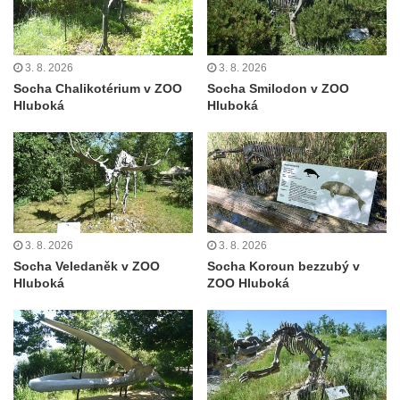
severně od Tokáně
Obrázek svatého Huberta na buku svatého
Huberta
3. 8. 2026
3. 8. 2026
Obrázek svatého Jakuba na skále u cesty
Socha Chalikotérium v ZOO
Socha Smilodon v ZOO
Hluboká
Hluboká
východně od Srbské Kamenice
Busta Jana Amose Komenského na domě
čp. 37 v Račicích
Socha ležícího koně v Sadech
Československé armády v Teplicích
Socha Medvídě v Tierpark Chemnitz
3. 8. 2026
3. 8. 2026
Socha Veledaněk v ZOO
Socha Koroun bezzubý v
Sochy Ležící žena v Tierpark Chemnitz
Hluboká
ZOO Hluboká
Sochy Ptáci v Tierpark Chemnitz
Socha Skupina jeřábů v Tierpark Chemnitz
Socha Panter v ZOO Leipzig
Socha Dívka s mušlí v ZOO Leipzig