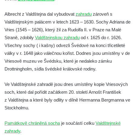
Socha Mamutí lebka v ZOO Hluboká
Albrecht z Valdštejna dal vybudovat
zahradu
zároveň s
Socha Mamut srstnatý v ZOO Hluboká
Valdštejnským palácem v letech 1623 – 1630. Sochy Adriana de
Socha Orel v ZOO Hluboká
Vries (1545 – 1626), který žil za Rudolfa II. v Praze na Malé
Socha Vydry si hrají v ZOO Hluboká
Straně, zdobily
Valdštejnskou zahradu
od r. 1625 do r. 1626.
Socha Přátelství v ZOO Hluboká
Všechny sochy ( i kašny) odvezli Švédové na konci třicetileté
války v r. 1648 jako válečnou kořist. Dodnes jsou umístěny v de
Socha Matka příroda v ZOO Hluboká
Vriesově muzeu ve Švédsku, které je nedaleko zámku
Socha Lišky v ZOO Hluboká
Drottningholm, sídla švédské královské rodiny.
Socha Kudlanka v ZOO Hluboká
Socha Vlčice s mládětem v ZOO Hluboká
Ve Valdštejnské zahradě jsou dnes umístěny kopie Vriesových
Socha Rys číhající na srnu v ZOO Hluboká
soch, které dal pořídit začátkem 20. století Arnošt František
z Valdštejna a které byly odlity v dílně Hermanna Bergmanna ve
Socha Orlice v ZOO Hluboká
Stockholmu.
Socha Tygr v ZOO Hluboká
Socha Želva v ZOO Hluboká
Památkově chráněná socha
je součástí celku
Valdštejnské
Socha Kozorožec horský v ZOO Hluboká
zahrady
.