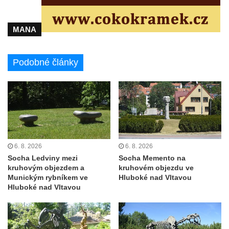
Pomník J. V. Kamarýta v Krumlovské ulici ve
Velešíně
MANA
Pamětní deska arcibiskupa Micara ve
vstupu do poutního místa Římov
Plastika Koule v Gutenbergově ulici v
Podobné články
Liberci
Pamětní deska Vojtěcha Kocmicha na
domě čp. 37 v ulici Betlém v Římově
Pomník na paměť zrušení roboty v Plavu
Socha vodníka v Plavu
6. 8. 2026
6. 8. 2026
Socha svatého Jana Nepomuckého v
Socha Ledviny mezi
Socha Memento na
Třebušíně
kruhovým objezdem a
kruhovém objezdu ve
Munickým rybníkem ve
Hluboké nad Vltavou
Pamětní deska Johanna Nepomuka
Hluboké nad Vltavou
Fischera na domě čp. 5/16 na třídě 9.
května v Rumburku
Pamětní deska Johanna Neumanna