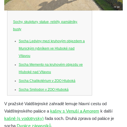
Sochy, skulptury, statue, reliéfy, památníky,
busty
Socha Ledviny mezi kruhovým objezdem a
Munickým rybníkem ve Hluboké nad
Vltavou
Socha Memento na kruhovém objezdu ve
Hluboké nad Vltavou
Socha Chalikotérium v ZOO Hluboká
Socha Smilodon v ZOO Hluboká
Socha Veledaněk v ZOO Hluboká
V pražské Valdštejnské zahradě lemuje hlavní cestu od
Socha Koroun bezzubý v ZOO Hluboká
Valdštejnského paláce a
kašny s Venuší a Amorem
k další
Socha Plejtvák obrovský v ZOO Hluboká
kašně (s vodotrysky)
řada soch. Druhá zprava od paláce je
Socha Medvěd jeskynní v ZOO Hluboká
socha
Dvojice zápasníků
.