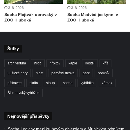
Socha Tygr v ZOO Leipzig
3. 8. 2026
3. 8. 2026
Socha Atlet v ZOO Leipzig
Socha Plejtvák obrovský v
Socha Medvěd jeskynní v
ZOO Hluboká
ZOO Hluboká
Socha Marabu v ZOO Leipzig
Busta Karla Maxe Schneidera v ZOO
Leipzig
Socha Iásón v ZOO Leipzig
Štítky
Socha Mladý slon v ZOO Leipzig
architektura
hrob
hřbitov
kaple
kostel
kříž
Socha Býk v ZOO Dresden
Socha Uprchlý otrok bojuje s divokým psem
Lužické hory
Most
pamětní deska
park
pomník
v ZOO Dresden
pískovec
skála
sloup
socha
vyhlídka
zámek
Socha krokodýla v ZOO Dresden
Šluknovský výběžek
Socha slona v ZOO Dresden
Socha Faun s medvíďaty v ZOO Dresden
Nejnovější příspěvky
Socha divokého prasete před vstupem do
ZOO Dresden
Socha Ledviny mezi kruhovým objezdem a Munickým rybníkem