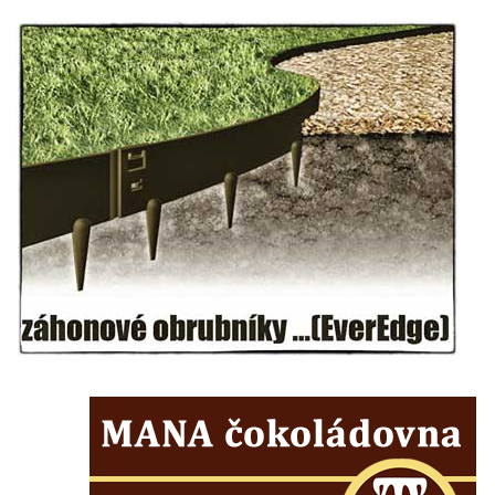
Socha svatého Vincence Ferrerského na
nádvoří kláštera dominikánů v Českých
Budějovicích
Socha svatého Zachariáše na nádvoří
kláštera dominikánů v Českých
Budějovicích
Socha svatého Josefa na nádvoří kláštera
dominikánů v Českých Budějovicích
Socha svaté Anny na nádvoří kláštera
dominikánů v Českých Budějovicích
Socha svatého Dominika na nádvoří
kláštera dominikánů v Českých
Budějovicích
Sousoší Kalvárie před klášterem
dominikánů u Piaristického náměstí v
Českých Budějovicích
Socha svatého Václava u pramene v