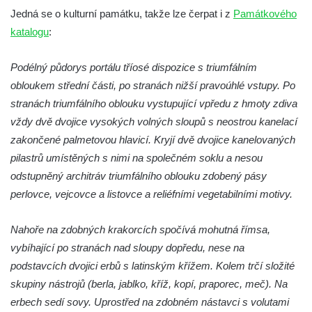
Socha svatého Václava u pramene v
Jedná se o kulturní památku, takže lze čerpat i z
Památkového
Semilech
katalogu
:
Pamětní deska Tomáše Garrigue Masaryka
na radnici v Českých Budějovicích
Podélný půdorys portálu tříosé dispozice s triumfálním
obloukem střední části, po stranách nižší pravoúhlé vstupy. Po
Pamětní deska na biskupské rezidenci v
stranách triumfálního oblouku vystupující vpředu z hmoty zdiva
Českých Budějovicích
vždy dvě dvojice vysokých volných sloupů s neostrou kanelací
Pamětní deska Josefa Hloucha na
zakončené palmetovou hlavicí. Kryjí dvě dvojice kanelovaných
biskupské rezidenci v Českých
pilastrů umístěných s nimi na společném soklu a nesou
Budějovicích
odstupněný architráv triumfálního oblouku zdobený pásy
Socha žáby u rybníčku na Náměstí v
perlovce, vejcovce a listovce a reliéfními vegetabilními motivy.
Kamenném Újezdě
Pamětní kámen družebních obcí Kamenný
Nahoře na zdobných krakorcích spočívá mohutná římsa,
Újezd a Krauchthal v parku na Náměstí v
vybíhající po stranách nad sloupy dopředu, nese na
Kamenném Újezdě
podstavcích dvojici erbů s latinským křížem. Kolem trčí složité
Socha na náměstí J. V. Kamarýta ve
skupiny nástrojů (berla, jablko, kříž, kopí, praporec, meč). Na
Velešíně
erbech sedí sovy. Uprostřed na zdobném nástavci s volutami