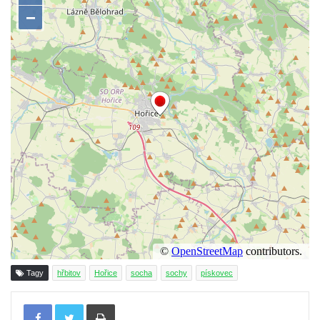
Povodňový sloup II. v Dobříni
Povodňový sloup I. v Dobříni
Pamětní kámen vodního díla Josefův Důl
Socha svatého Floriána na domě čp. 3 v
Oparnu
Socha svaté Anny u domu čp. 3 v Oparnu
Lavička Václava Havla v Pardubicích
Lavička Václava Havla v Novém Boru
Lavička Václava Havla v Krásné Lípě
Upoutávka JduHřebenovkou u parkoviště
na Mezní Louce
Kamenný obelisk na vyhlídce u Pravčické
Tagy
hřbitov
Hořice
socha
sochy
pískovec
brány
Sousoší svatého Václava, svatého Floriána
Tisknout
a svatého Jana Nepomuckého východně