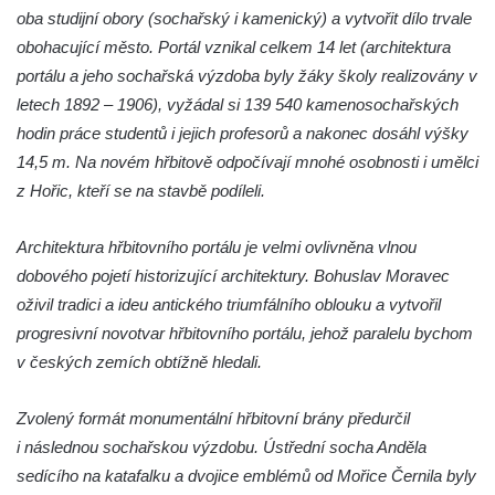
čp. 69/1 v Českých Budějovicích
oba studijní obory (sochařský i kamenický) a vytvořit dílo trvale
Socha Jana Valeria Jirsíka u Černé věže v
obohacující město. Portál vznikal celkem 14 let (architektura
Českých Budějovicích
portálu a jeho sochařská výzdoba byly žáky školy realizovány v
Socha Krista klesajícího pod křížem u
letech 1892 – 1906), vyžádal si 139 540 kamenosochařských
kostela svatého Mikuláše v Českých
hodin práce studentů i jejich profesorů a nakonec dosáhl výšky
Budějovicích
14,5 m. Na novém hřbitově odpočívají mnohé osobnosti i umělci
z Hořic, kteří se na stavbě podíleli.
Socha svatého Jana Nepomuckého u
kostela svaté Rodiny v Českých
Architektura hřbitovního portálu je velmi ovlivněna vlnou
Budějovicích
dobového pojetí historizující architektury. Bohuslav Moravec
Socha S tebou v parku na Senovážném
oživil tradici a ideu antického triumfálního oblouku a vytvořil
náměstí v Českých Budějovicích
progresivní novotvar hřbitovního portálu, jehož paralelu bychom
Socha Tornádo v parku na Senovážném
v českých zemích obtížně hledali.
náměstí v Českých Budějovicích
Sousoší Humanoidi na Lannově třídě v
Zvolený formát monumentální hřbitovní brány předurčil
Českých Budějovicích
i následnou sochařskou výzdobu. Ústřední socha Anděla
Pomník Vojtěcha Adalberta Lanny v parku
sedícího na katafalku a dvojice emblémů od Mořice Černila byly