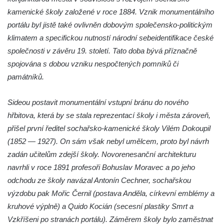
Socha Včela v ZOO Hluboká
kamenické školy založené v roce 1884. Vznik monumentálního
portálu byl jistě také ovlivněn dobovým společensko-politickým
Socha Housenka v ZOO Hluboká
klimatem a specifickou nutností národní sebeidentifikace české
Socha Nosorožík v ZOO Hluboká
společnosti v závěru 19. století. Tato doba bývá příznačně
Socha Rosomák v ZOO Hluboká
spojována s dobou vzniku nespočtených pomníků či
Socha Beruška v ZOO Hluboká
památníků.
Socha Vážka v ZOO Hluboká
S
ideou postavit monumentální vstupní bránu do nového
Socha Volavka v ZOO Hluboká
hřbitova, která by se stala reprezentací školy i města zároveň,
Flamingo trůn v ZOO Hluboká
přišel první ředitel sochařsko-kamenické školy Vilém Dokoupil
Lavička Kůň Převalského v ZOO Hluboká
(1852 — 1927). On sám však nebyl umělcem, proto byl návrh
Lysá nad Labem, barokní město Šporkovo
zadán učitelům zdejší školy. Novorenesanční architekturu
Socha Opičákovník v ZOO Hluboká
navrhli v roce 1891 profesoři Bohuslav Moravec a po jeho
odchodu ze školy navázal Antonín Cechner, sochařskou
Socha Roháč v ZOO Hluboká
výzdobu pak Mořic Černil (postava Anděla, církevní emblémy a
Socha Mystik v ZOO Hluboká
kruhové výplně) a Quido Kocián (secesní plastiky Smrt a
Reliéf Rodina a práce na budově záložny
Vzkříšeni po stranách portálu). Záměrem školy bylo zaměstnat