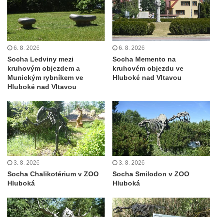
Socha svatého Jana Nepomuckého na
schodišti ke kostelu Nanebevzetí Panny
Marie ve Vilémově
Socha svatého Šebestiána na schodišti ke
6. 8. 2026
6. 8. 2026
kostelu Nanebevzetí Panny Marie ve
Socha Ledviny mezi
Socha Memento na
Vilémově
kruhovým objezdem a
kruhovém objezdu ve
Munickým rybníkem ve
Hluboké nad Vltavou
Socha svatého Václava na schodišti ke
Hluboké nad Vltavou
kostelu Nanebevzetí Panny Marie ve
Vilémově
Socha svaté Rosalie (Rozálie) na schodišti
ke kostelu Nanebevzetí Panny Marie ve
Vilémově
Socha svatého Vojtěcha na schodišti ke
3. 8. 2026
3. 8. 2026
Socha Chalikotérium v ZOO
Socha Smilodon v ZOO
kostelu Nanebevzetí Panny Marie ve
Hluboká
Hluboká
Vilémově
Socha putti II. na schodišti ke kostelu
Nanebevzetí Panny Marie ve Vilémově