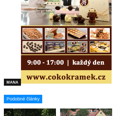
Socha svatého Salvátora před kostelem
svatých Petra a Pavla v Jeníkově
Socha svatého Pavla před kostelem
svatých Petra a Pavla v Jeníkově
Socha svatého Petra před kostelem svatých
Petra a Pavla v Jeníkově
Socha svatého Jana Nepomuckého před
kostelem svatých Petra a Pavla v Jeníkově
Obrázek Ježíš jako Dobrý pastýř u studánky
Pod obrázkem na Kamenné cestě pod
Plešným
MANA
Olžin pád
Socha svatého Rocha na schodišti ke
Podobné články
kostelu Nanebevzetí Panny Marie ve
Vilémově