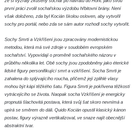
že si vyzrálý zkušený sochař po návratu do Hořic jako svou
Socha svatého Vincence Ferrerského na
první práci zvolil sochařskou výzdobu hřbitovní brány. Není
nádvoří kláštera dominikánů v Českých
však doloženo, zda byl Kocián školou osloven, aby vytvořil
Budějovicích
sochy pro portál, nebo zda se sám autor rozhodl sochy vytvořit.
Socha svatého Zachariáše na nádvoří
kláštera dominikánů v Českých
Sochy Smrti a Vzkříšení jsou zpracovány modernistickou
Budějovicích
metodou, která má své zdroje v soudobém evropském
Socha svatého Josefa na nádvoří kláštera
sochařství. Vypovídají o proměně sochařského názoru v
dominikánů v Českých Budějovicích
průběhu několika let. Obě sochy jsou zpodobněny jako éterické
lidské figury personifikující smrt a vzkříšení. Socha Smrti je
Socha svaté Anny na nádvoří kláštera
zahalena do splývajícího roucha, přičemž její zplihlé vlasy
dominikánů v Českých Budějovicích
mohou být kápí těžkého šatu. Figura Smrti je pokřivena těžkostí
Socha svatého Dominika na nádvoří
vytrácejícího se života. Naopak socha Vzkříšení je energicky
kláštera dominikánů v Českých
propnutá šlachovitá postava, která svůj šat skoro nevnímá a
Budějovicích
upírá se směrem do dáli. Quido Kocián opustil klasický kánon
Sousoší Kalvárie před klášterem
postav, figury výrazně vertikalizoval, ve snaze najít obecnější
dominikánů u Piaristického náměstí v
abstraktní tvar.
Českých Budějovicích