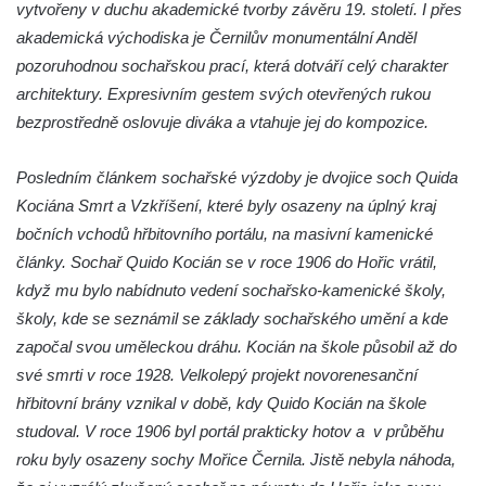
Na Sadech v Českých Budějovicích
vytvořeny v duchu akademické tvorby závěru 19. století. I přes
akademická východiska je Černilův monumentální Anděl
Pomník Přemysla Otakara II. v parku Na
pozoruhodnou sochařskou prací, která dotváří celý charakter
Sadech v Českých Budějovicích
architektury. Expresivním gestem svých otevřených rukou
Socha Mateřství v parku Na Sadech v
bezprostředně oslovuje diváka a vtahuje jej do kompozice.
Českých Budějovicích
Památník Otokara Mokrého v parku Na
Posledním článkem sochařské výzdoby je dvojice soch Quida
Sadech v Českých Budějovicích
Kociána Smrt a Vzkříšení, které byly osazeny na úplný kraj
Poslední dochovaný tramvajový sloup na
bočních vchodů hřbitovního portálu, na masivní kamenické
Pražské třídě v Českých Budějovicích
články. Sochař Quido Kocián se v roce 1906 do Hořic vrátil,
Socha Civilizovaní na Husově třídě v
když mu bylo nabídnuto vedení sochařsko-kamenické školy,
Českých Budějovicích
školy, kde se seznámil se základy sochařského umění a kde
započal svou uměleckou dráhu. Kocián na škole působil až do
Socha svatého Jana Nepomuckého Na
své smrti v roce 1928. Velkolepý projekt novorenesanční
Sadech u Mlýnské stoky v Českých
hřbitovní brány vznikal v době, kdy Quido Kocián na škole
Budějovicích
studoval. V roce 1906 byl portál prakticky hotov a v průběhu
Sochy brouků u Mlýnské stoky v Českých
roku byly osazeny sochy Mořice Černila. Jistě nebyla náhoda,
Budějovicích