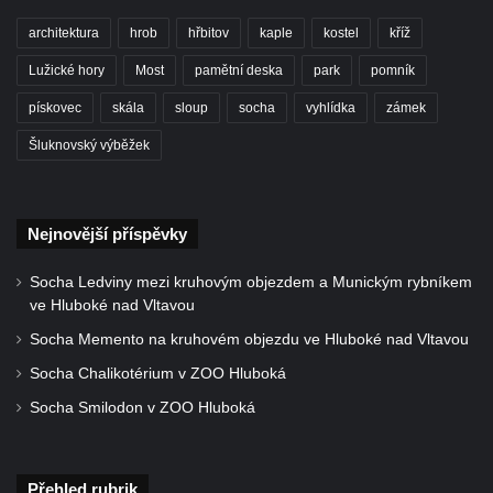
Socha Albrechta z Valdštejna na náměstí T.
G. Masaryka ve Frýdlantu
architektura
hrob
hřbitov
kaple
kostel
kříž
Reliéf Albrechta z Valdštejna na
Lužické hory
Most
pamětní deska
park
pomník
Valdštejnské lékárně na Hrnčířském
pískovec
skála
sloup
socha
vyhlídka
zámek
náměstí ve Frýdlantu
Šluknovský výběžek
Pamětní kámen Pamět v krajině Trojmezí u
Křížové cesty na Křížovém vrchu ve
Frýdlantu
Nejnovější příspěvky
Sousoší svatého Víta, svatého Jana
Nepomuckého a svatého Václava v Děčíně
Socha Ledviny mezi kruhovým objezdem a Munickým rybníkem
ve Hluboké nad Vltavou
na Staroměstském mostě
Socha Memento na kruhovém objezdu ve Hluboké nad Vltavou
Torzo pomníku Filipa Kinského u kaple
svatého Jana Nepomuckého ve Sloupu v
Socha Chalikotérium v ZOO Hluboká
Čechách
Socha Smilodon v ZOO Hluboká
Reliéf na průčelí obchodního domu čp. 849
na třídě T. G. Masaryka v Novém Boru
Přehled rubrik
Reliéf Jeden den ze života horníka na