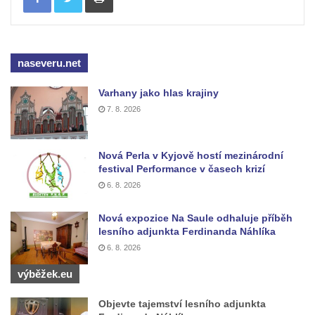
od Mezné
Socha vodníka na trase naučné stezky v
Srbské Kamenici
naseveru.net
Podstavec v zámecké zahradě v Duchcově
Varhany jako hlas krajiny
Sousoší dětí u obecního úřadu v Janově
7. 8. 2026
Socha Andromedé u pavilonu Reinerovy
fresky v Duchcově
Nová Perla v Kyjově hostí mezinárodní
Socha Amfitrité u pavilonu Reinerovy fresky
festival Performance v časech krizí
v Duchcově
6. 8. 2026
Socha Flóry u pavilonu Reinerovy fresky v
Nová expozice Na Saule odhaluje příběh
Duchcově
lesního adjunkta Ferdinanda Náhlíka
Socha Afrodité u pavilonu Reinerovy fresky
6. 8. 2026
v Duchcově
výběžek.eu
Pamětní kámen rybníka Barbory v
Duchcově
Objevte tajemství lesního adjunkta