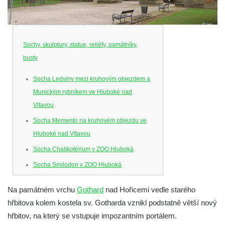
Sochy, skulptury, statue, reliéfy, památníky,
busty
Socha Ledviny mezi kruhovým objezdem a
Munickým rybníkem ve Hluboké nad
Vltavou
Socha Memento na kruhovém objezdu ve
Hluboké nad Vltavou
Socha Chalikotérium v ZOO Hluboká
Socha Smilodon v ZOO Hluboká
Socha Veledaněk v ZOO Hluboká
Na památném vrchu
Gothard
nad Hořicemi vedle starého
Socha Koroun bezzubý v ZOO Hluboká
hřbitova kolem kostela sv. Gotharda vznikl podstatně větší nový
Socha Plejtvák obrovský v ZOO Hluboká
hřbitov, na který se vstupuje impozantním portálem.