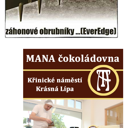
Socha svatého Prokopa u kostela
Zvěstování Panny Marie v Duchcově
Socha Hoch vytahující si trn z paty v Knížecí
zahradě v zámeckém parku v Duchcově
Socha Niké v Knížecí zahradě v zámeckém
parku v Duchcově
Socha Walthera von der Vogelweide v
Duchcově
Busta Bedřicha Smetany v sadech B.
Smetany v Duchcově
Busta Ludwiga van Beethovena v sadech
B. Smetany v Duchcově
Pomník neznámého účelu v sadech Boženy
Němcové v Duchcově
Památník Johanna Wolfganga Goetha u
polikliniky v Nejdku