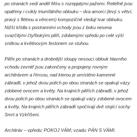
po stranách sedí anděl Míru s rozepjatými pažemi. Reliéfně jsou
Pomník J. V. Kamarýta v Krumlovské ulici ve
opatřeny i cvikly triumfálního oblouku – dva amorci (levý s větví,
Velešíně
pravý s flétnou a věncem) kompozičně sledují tvar oblouku.
Pamětní deska arcibiskupa Micara ve
Nižší křídla s postranními vchody jsou z boku nesena
vstupu do poutního místa Římov
svazčitými čtyřbokými pilíři, zdobenými vpředu po celé výši
Plastika Koule v Gutenbergově ulici v
snítkou a květinovým festonem se stuhou.
Liberci
Pamětní deska Vojtěcha Kocmicha na
Pilíře po stranách a drobnější sloupy nesoucí oblouk hlavního
domě čp. 37 v ulici Betlém v Římově
vchodu zevnitř jsou zakončeny a propojeny rovným
Pomník na paměť zrušení roboty v Plavu
architrávem a římsou, nad kterou je umístěno kamenné
zábradlí, v jehož dvou polích po obou stranách se opakují vázy
Socha vodníka v Plavu
zdobené ovocem a květy. Na krajních pilířích zábradlí, v jehož
Socha svatého Jana Nepomuckého v
dvou polích po obou stranách se opakují vázy zdobené ovocem
Třebušíně
a květy. Na krajních pilířích zábradlí spočívají dvě stojící sochy
Pamětní deska Johanna Nepomuka
Smrt a Vzkříšení.
Fischera na domě čp. 5/16 na třídě 9.
května v Rumburku
Architráv – vpředu: POKOJ VÁM; vzadu: PÁN S VÁMI.
Pamětní deska Johanna Neumanna