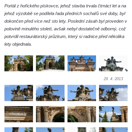
Portál z hořického pískovce, jehož stavba trvala čtrnáct let a na
Socha Tygr v ZOO Leipzig
jehož výzdobě se podílela řada předních sochařů své doby, byl
Socha Atlet v ZOO Leipzig
dokončen před více než sto lety. Poslední zásah byl proveden v
Socha Marabu v ZOO Leipzig
polovině minulého století, avšak nebyl dostatečně odborný, což
Busta Karla Maxe Schneidera v ZOO
potvrdil restaurátorský průzkum, který si radnice před několika
Leipzig
lety objednala.
Socha Iásón v ZOO Leipzig
Socha Mladý slon v ZOO Leipzig
Socha Býk v ZOO Dresden
Socha Uprchlý otrok bojuje s divokým psem
29. 4. 2013
v ZOO Dresden
Socha krokodýla v ZOO Dresden
Socha slona v ZOO Dresden
Socha Faun s medvíďaty v ZOO Dresden
Socha divokého prasete před vstupem do
ZOO Dresden