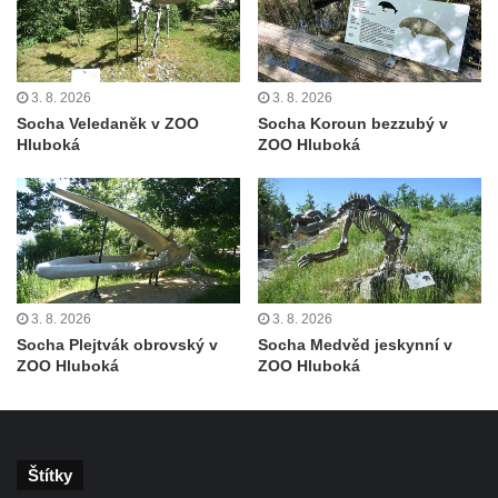
Socha putti I. na schodišti ke kostelu
Nanebevzetí Panny Marie ve Vilémově
Socha svaté Anny na mostě přes
3. 8. 2026
3. 8. 2026
Vilémovský potok pod kostelem
Socha Veledaněk v ZOO
Socha Koroun bezzubý v
Hluboká
ZOO Hluboká
Nanebevzetí Panny Marie ve Vilémově
Socha svatého Josefa na mostě přes
Vilémovský potok pod kostelem
Nanebevzetí Panny Marie ve Vilémově
Socha svatého Jana u dveří kostela
svatého Václava ve Šluknově
3. 8. 2026
3. 8. 2026
Socha svatého Pavla u dveří kostela
Socha Plejtvák obrovský v
Socha Medvěd jeskynní v
ZOO Hluboká
ZOO Hluboká
svatého Václava ve Šluknově
Socha svatého Jana Nepomuckého na
mostě u pivovaru ve Frýdlantu
Socha Piety v Okružní ulici ve Frýdlantu
Štítky