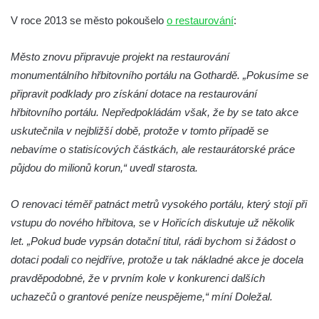
severně od Tokáně
V roce 2013 se město pokoušelo
o restaurování
:
Obrázek svatého Huberta na buku svatého
Město znovu připravuje projekt na restaurování
Huberta
monumentálního hřbitovního portálu na Gothardě. „Pokusíme se
Obrázek svatého Jakuba na skále u cesty
připravit podklady pro získání dotace na restaurování
východně od Srbské Kamenice
hřbitovního portálu. Nepředpokládám však, že by se tato akce
Busta Jana Amose Komenského na domě
uskutečnila v nejbližší době, protože v tomto případě se
čp. 37 v Račicích
nebavíme o statisícových částkách, ale restaurátorské práce
Socha ležícího koně v Sadech
půjdou do milionů korun,“ uvedl starosta.
Československé armády v Teplicích
Socha Medvídě v Tierpark Chemnitz
O renovaci téměř patnáct metrů vysokého portálu, který stojí při
vstupu do nového hřbitova, se v Hořicích diskutuje už několik
Sochy Ležící žena v Tierpark Chemnitz
let. „Pokud bude vypsán dotační titul, rádi bychom si žádost o
Sochy Ptáci v Tierpark Chemnitz
dotaci podali co nejdříve, protože u tak nákladné akce je docela
Socha Skupina jeřábů v Tierpark Chemnitz
pravděpodobné, že v prvním kole v konkurenci dalších
Socha Panter v ZOO Leipzig
uchazečů o grantové peníze neuspějeme,“ míní Doležal.
Socha Dívka s mušlí v ZOO Leipzig