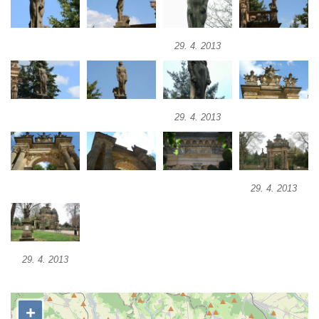
Socha světce severně od Lužce nad
Vltavou
29. 4. 2013
Pamětní kámen revitalizace Vltavy Vraňany
– Hořín u Lužce nad Vltavou
Strom svobody a památník 100 let republiky
a 30. výročí listopadu 1989 v Hrobčicích
29. 4. 2013
Boží muka v parku před domem čp. 17 v
Hrobčicích
Sochy „Klaun a dívenka“ v parku v centru
29. 4. 2013
Hrobčic
Socha svatého Antonína poustevníka v
Mirošovicích
Socha vodníka u požární nádrže v
29. 4. 2013
Mirošovicích
Socha býka před areálem firmy 2JCP v
Račicích