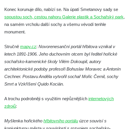
Socha Medvěd jeskynní v ZOO Hluboká
Konec korunuje dílo, nabízí se. Na úpatí Smetanovy sady se
Socha Mamutí lebka v ZOO Hluboká
spoustou soch, cestou nahoru Galerie plastik a Sochařský park
,
Socha Mamut srstnatý v ZOO Hluboká
na samém vrcholu další sochy a všemu vévodí tenhle
Socha Orel v ZOO Hluboká
monument.
Socha Vydry si hrají v ZOO Hluboká
Socha Přátelství v ZOO Hluboká
Stručně
mapy.cz
:
Novorenesanční portál hřbitova vznikal v
letech 1891-1906. Jeho duchovním otcem byl ředitel hořické
Socha Matka příroda v ZOO Hluboká
sochařsko-kamenické školy Vilém Dokoupil, autory
Socha Lišky v ZOO Hluboká
architektonické podoby profesoři Bohuslav Moravec a Antonín
Socha Kudlanka v ZOO Hluboká
Cechner. Postavu Anděla vytvořil sochař Mořic Černil, sochy
Socha Vlčice s mládětem v ZOO Hluboká
Smrt a Vzkříšení Quido Kocián.
Socha Rys číhající na srnu v ZOO Hluboká
A trochu podrobněji s využitím nejrůznějších
internetových
Socha Orlice v ZOO Hluboká
zdrojů
:
Socha Tygr v ZOO Hluboká
Socha Želva v ZOO Hluboká
Myšlenka hořického
hřbitovního portálu
úzce souvisí s
Socha Kozorožec horský v ZOO Hluboká
konjunkturou města v souvislosti s rozvojem sochařsko-