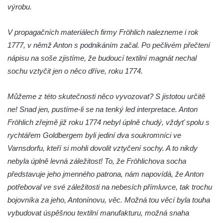
výrobu.
Socha svatého Josefa na nádvoří kláštera
dominikánů v Českých Budějovicích
V propagačních materiálech firmy Fröhlich nalezneme i rok
Socha svaté Anny na nádvoří kláštera
1777, v němž Anton s podnikáním začal. Po pečlivém přečtení
dominikánů v Českých Budějovicích
nápisu na soše zjistíme, že budoucí textilní magnát nechal
sochu vztyčit jen o něco dříve, roku 1774.
Socha svatého Dominika na nádvoří
kláštera dominikánů v Českých
Můžeme z této skutečnosti něco vyvozovat? S jistotou určitě
Budějovicích
ne! Snad jen, pustíme-li se na tenký led interpretace. Anton
Sousoší Kalvárie před klášterem
Fröhlich zřejmě již roku 1774 nebyl úplně chudý, vždyť spolu s
dominikánů u Piaristického náměstí v
rychtářem Goldbergem byli jediní dva soukromníci ve
Českých Budějovicích
Varnsdorfu, kteří si mohli dovolit vztyčení sochy. A to nikdy
Socha svatého Václava u pramene v
nebyla úplně levná záležitost! To, že Fröhlichova socha
Semilech
představuje jeho jmenného patrona, nám napovídá, že Anton
Pamětní deska Tomáše Garrigue Masaryka
potřeboval ve své záležitosti na nebesích přímluvce, tak trochu
na radnici v Českých Budějovicích
bojovníka za jeho, Antonínovu, věc. Možná tou věcí byla touha
Pamětní deska na biskupské rezidenci v
vybudovat úspěšnou textilní manufakturu, možná snaha
Českých Budějovicích