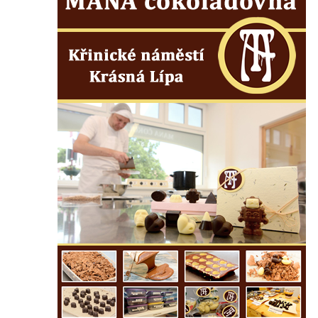
Socha Pijící žena v ulici Aloise Jiráska v
Teplicích nad Metují
Plastika Úl v Teplicích nad Metují
Socha Dívka s holubicí v Teplicích nad
Metují
Keramický reliéf na fasádě nákupního
střediska v Zámecké ulici v Teplicích nad
Metují
Socha Hercula ve Voigtových sadech v
Litvínově
Pomník Josefa Aloise Tichatschka v ulici 5.
května v Teplicích nad Metují
Socha svatého Floriana v ulici 5. května v
Teplicích nad Metují
Reliéf horolezce na domě čp. 13 v Horní
ulici v Teplicích nad Metují