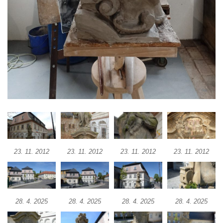
Socha svatého Václava na schodišti ke
kostelu Nanebevzetí Panny Marie ve
Vilémově
Socha svaté Rosalie (Rozálie) na schodišti
ke kostelu Nanebevzetí Panny Marie ve
Vilémově
Socha svatého Vojtěcha na schodišti ke
kostelu Nanebevzetí Panny Marie ve
Vilémově
Socha putti II. na schodišti ke kostelu
Nanebevzetí Panny Marie ve Vilémově
23. 11. 2012
23. 11. 2012
23. 11. 2012
23. 11. 2012
Socha putti I. na schodišti ke kostelu
Nanebevzetí Panny Marie ve Vilémově
Socha svaté Anny na mostě přes
Vilémovský potok pod kostelem
28. 4. 2025
28. 4. 2025
28. 4. 2025
28. 4. 2025
Nanebevzetí Panny Marie ve Vilémově