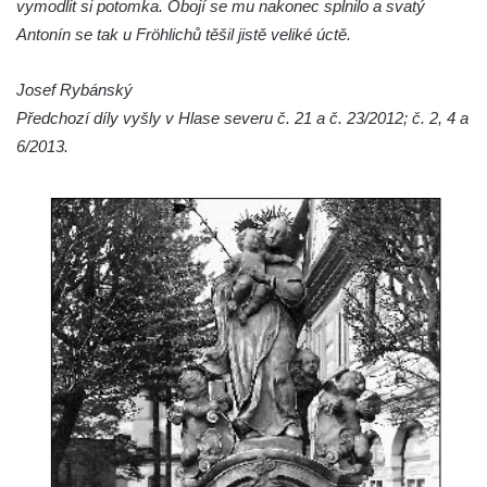
vymodlit si potomka. Obojí se mu nakonec splnilo a svatý
Antonín se tak u Fröhlichů těšil jistě veliké úctě.
Pamětní deska Josefa Hloucha na
biskupské rezidenci v Českých
Josef Rybánský
Budějovicích
Předchozí díly vyšly v Hlase severu č. 21 a č. 23/2012; č. 2, 4 a
Socha žáby u rybníčku na Náměstí v
6/2013.
Kamenném Újezdě
Pamětní kámen družebních obcí Kamenný
Újezd a Krauchthal v parku na Náměstí v
Kamenném Újezdě
Socha na náměstí J. V. Kamarýta ve
Velešíně
Pomník J. V. Kamarýta v Krumlovské ulici ve
Velešíně
Pamětní deska arcibiskupa Micara ve
vstupu do poutního místa Římov
Plastika Koule v Gutenbergově ulici v