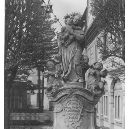
Socha svaté Anny u domu čp. 3 v Oparnu
Lavička Václava Havla v Pardubicích
Lavička Václava Havla v Novém Boru
Lavička Václava Havla v Krásné Lípě
Upoutávka JduHřebenovkou u parkoviště
na Mezní Louce
Kamenný obelisk na vyhlídce u Pravčické
brány
Sousoší svatého Václava, svatého Floriána
a svatého Jana Nepomuckého východně
od Mezné
Socha vodníka na trase naučné stezky v
Srbské Kamenici
Podstavec v zámecké zahradě v Duchcově
Sousoší dětí u obecního úřadu v Janově