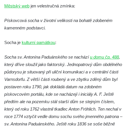
Socha Přátelství v ZOO Hluboká
Městský web
jen velestručná zmínka:
Socha Matka příroda v ZOO Hluboká
Socha Lišky v ZOO Hluboká
Pískovcová socha v životní velikosti na bohatě zdobeném
kamenném podstavci.
Socha Kudlanka v ZOO Hluboká
Socha Vlčice s mládětem v ZOO Hluboká
Socha je
kulturní památkou
:
Socha Rys číhající na srnu v ZOO Hluboká
Socha Orlice v ZOO Hluboká
Socha sv. Antonína Paduánského se nachází
u domu čp. 488
,
který dříve sloužil jako faktorský. Jednopatrový dům obdélného
Socha Tygr v ZOO Hluboká
půdorysu je situovaný při uliční komunikaci a v centrální části
Socha Želva v ZOO Hluboká
Varnsdorfu. Z větší části roubený a ve zbytku zděný dům byl
Socha Kozorožec horský v ZOO Hluboká
postaven roku 1790, jak dokládá datum na zdobném
Socha Včela v ZOO Hluboká
pískovcovém portálu, kde se nacházejí i iniciály A. F. Ještě
Socha Housenka v ZOO Hluboká
předtím ale na pozemku stál starší dům se stejným číslem,
Socha Nosorožík v ZOO Hluboká
který od roku 1762 vlastnil tkadlec Anton Fröhlich. Ten nechal v
roce 1774 vztyčit vedle domu sochu svého jmenného patrona –
Socha Rosomák v ZOO Hluboká
sv. Antonína Paduánského. Ještě roku 1836 se soše běžně
Socha Beruška v ZOO Hluboká