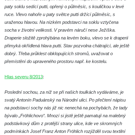
paty soklu sedící putti, opřený o půlměsíc, s kouličkou v levé
Sadech v Českých Budějovicích
ruce. Vlevo nahoře u paty světce putti držící půlměsíc, s
Poslední dochovaný tramvajový sloup na
uraženou hlavou. Na nízkém podstavci na soklu vztyčena
Pražské třídě v Českých Budějovicích
socha v životní velikosti. V pravém náručí nese Ježíška.
Socha Civilizovaní na Husově třídě v
Draperie složitě zprohýbána na levém boku, vlevo se k draperii
Českých Budějovicích
přimyká okřídlená hlava putti. Stav pozvolna chátrající, ale ještě
Socha svatého Jana Nepomuckého Na
dobrý. Třeba průklest obklopujících stromů, uvažovat o
Sadech u Mlýnské stoky v Českých
přemístění do upraveného prostoru např. ke kostelu.
Budějovicích
Sochy brouků u Mlýnské stoky v Českých
Hlas severu 8/2013
:
Budějovicích
Poslední sochou, za níž se při našich toulkách vydáváme, je
Socha svatého Vincence Ferrerského na
svatý Antonín Paduánský na Národní ulici. Po přečtení nápisu
nádvoří kláštera dominikánů v Českých
na podstavci sochy nás již nic nenechá na pochybách, že tady
Budějovicích
bývalo „Fröhlichovo“. Mnozí si jistě ještě pamatují na malebný
Socha svatého Zachariáše na nádvoří
podstávkový dům z protější strany ulice, kde ve skromných
kláštera dominikánů v Českých
podmínkách Josef Franz Anton Fröhlich rozjížděl svou textilní
Budějovicích