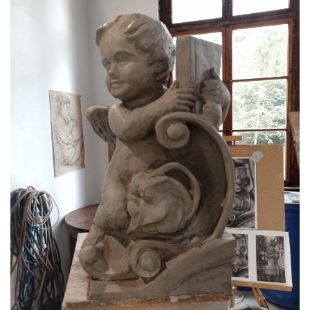
parku v Duchcově
Socha Walthera von der Vogelweide v
Duchcově
Busta Bedřicha Smetany v sadech B.
Smetany v Duchcově
Busta Ludwiga van Beethovena v sadech
B. Smetany v Duchcově
Pomník neznámého účelu v sadech Boženy
Němcové v Duchcově
Památník Johanna Wolfganga Goetha u
polikliniky v Nejdku
Socha svatého Salvátora před kostelem
svatých Petra a Pavla v Jeníkově
Socha svatého Pavla před kostelem
svatých Petra a Pavla v Jeníkově
Socha svatého Petra před kostelem svatých