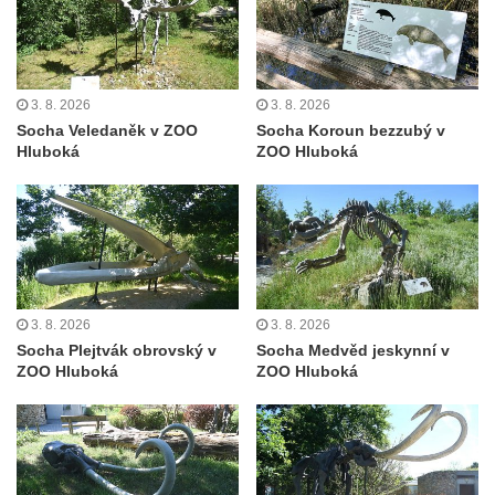
Pomník obětem lidské krutosti na Mírovém
náměstí v Teplicích (neexistuje)
Socha svatého Josefa v Želkovicích
3. 8. 2026
3. 8. 2026
Pomník Josefa Willomitzera u kostela
Socha Veledaněk v ZOO
Socha Koroun bezzubý v
Narození Panny Marie v Benešově nad
Hluboká
ZOO Hluboká
Ploučnicí
Pomník neznámého účelu v parku před
kostelem svatého Františka z Assisi v
Tanvaldu
Socha Járy Cimrmana na kině JAS v
3. 8. 2026
3. 8. 2026
Tanvaldu
Socha Plejtvák obrovský v
Socha Medvěd jeskynní v
Socha u Riedlovy hrobky v Desné
ZOO Hluboká
ZOO Hluboká
Socha Osvobození u základní školy v
Desné
Lavička loď v parku u základní školy v
Desné