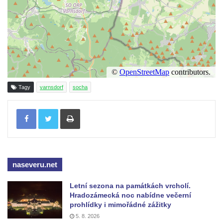
Křížové cesty na Křížovém vrchu ve
Frýdlantu
Sousoší svatého Víta, svatého Jana
Nepomuckého a svatého Václava v Děčíně
na Staroměstském mostě
Torzo pomníku Filipa Kinského u kaple
Tagy
varnsdorf
socha
svatého Jana Nepomuckého ve Sloupu v
Čechách
Tisknout
Reliéf na průčelí obchodního domu čp. 849
na třídě T. G. Masaryka v Novém Boru
Reliéf Jeden den ze života horníka na
průčelí Hornického domu v Sokolově
naseveru.net
Sousoší Kosmonauti u stanice metra Háje
Letní sezona na památkách vrcholí.
Pomník v expozici Hornického muzea
Hradozámecká noc nabídne večerní
Krásno
prohlídky i mimořádné zážitky
5. 8. 2026
Pomník Mistra Jana Husa na Husově