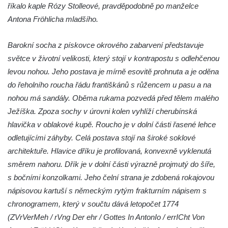
říkalo kaple Rózy Stolleové, pravděpodobně po manželce
Socha Vážka v ZOO Hluboká
Antona Fröhlicha mladšího.
Socha Volavka v ZOO Hluboká
Flamingo trůn v ZOO Hluboká
Barokní socha z pískovce okrového zabarvení představuje
světce v životní velikosti, který stojí v kontrapostu s odlehčenou
Lavička Kůň Převalského v ZOO Hluboká
levou nohou. Jeho postava je mírně esovitě prohnuta a je oděna
Lysá nad Labem, barokní město Šporkovo
do řeholního roucha řádu františkánů s růžencem u pasu a na
Socha Opičákovník v ZOO Hluboká
nohou má sandály. Oběma rukama pozvedá před tělem malého
Socha Roháč v ZOO Hluboká
Ježíška. Zpoza sochy v úrovni kolen vyhlíží cherubínská
Socha Mystik v ZOO Hluboká
hlavička v oblakové kupě. Roucho je v dolní části řasené lehce
odletujícími záhyby. Celá postava stojí na široké soklové
Reliéf Rodina a práce na budově záložny
architektuře. Hlavice dříku je profilovaná, konvexně vyklenutá
čp. 69/1 v Českých Budějovicích
směrem nahoru. Dřík je v dolní části výrazně projmutý do šíře,
Socha Jana Valeria Jirsíka u Černé věže v
s bočními konzolkami. Jeho čelní strana je zdobená rokajovou
Českých Budějovicích
nápisovou kartuší s německým rytým frakturním nápisem s
Socha Krista klesajícího pod křížem u
chronogramem, který v součtu dává letopočet 1774
kostela svatého Mikuláše v Českých
(ZVrVerMeh / rVng Der ehr / Gottes In AntonIo / errICht Von
Budějovicích