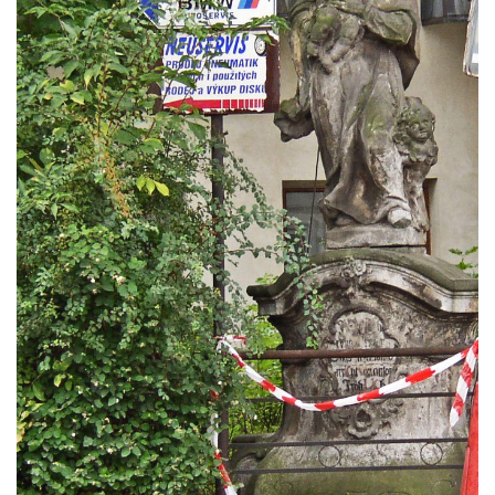
Busta Jana Amose Komenského na domě
čp. 37 v Račicích
Socha ležícího koně v Sadech
Československé armády v Teplicích
Socha Medvídě v Tierpark Chemnitz
Sochy Ležící žena v Tierpark Chemnitz
Sochy Ptáci v Tierpark Chemnitz
Socha Skupina jeřábů v Tierpark Chemnitz
Socha Panter v ZOO Leipzig
Socha Dívka s mušlí v ZOO Leipzig
Socha Tygr v ZOO Leipzig
Socha Atlet v ZOO Leipzig
Socha Marabu v ZOO Leipzig
Busta Karla Maxe Schneidera v ZOO
Leipzig