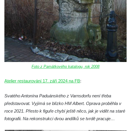
a 30. výročí listopadu 1989 v Hrobčicích
Boží muka v parku před domem čp. 17 v
Hrobčicích
Sochy „Klaun a dívenka“ v parku v centru
Hrobčic
Socha svatého Antonína poustevníka v
Mirošovicích
Socha vodníka u požární nádrže v
Foto z Památkového katalogu, rok 2008
Mirošovicích
Socha býka před areálem firmy 2JCP v
Atelier restaurování 17. září 2024 na FB
:
Račicích
Povodňový sloup II. v Dobříni
Svatého Antonína Paduánského z Varnsdorfu není třeba
představovat. Vyjímá se blízko HM Albert. Oprava proběhla v
Povodňový sloup I. v Dobříni
roce 2021. Přesto k figuře chybí ještě něco, jak je vidět na staré
Pamětní kámen vodního díla Josefův Důl
fotografii. Na rekonstrukci dvou andílků se tvrdě pracuje…
Socha svatého Floriána na domě čp. 3 v
Oparnu