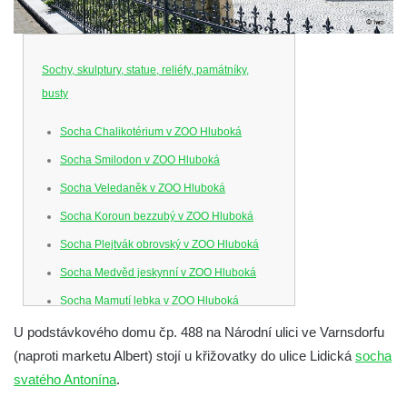
Sochy, skulptury, statue, reliéfy, památníky,
busty
Socha Chalikotérium v ZOO Hluboká
Socha Smilodon v ZOO Hluboká
Socha Veledaněk v ZOO Hluboká
Socha Koroun bezzubý v ZOO Hluboká
Socha Plejtvák obrovský v ZOO Hluboká
Socha Medvěd jeskynní v ZOO Hluboká
Socha Mamutí lebka v ZOO Hluboká
Socha Mamut srstnatý v ZOO Hluboká
U podstávkového domu čp. 488 na Národní ulici ve Varnsdorfu
(naproti marketu Albert) stojí u křižovatky do ulice Lidická
socha
Socha Orel v ZOO Hluboká
svatého Antonína
.
Socha Vydry si hrají v ZOO Hluboká