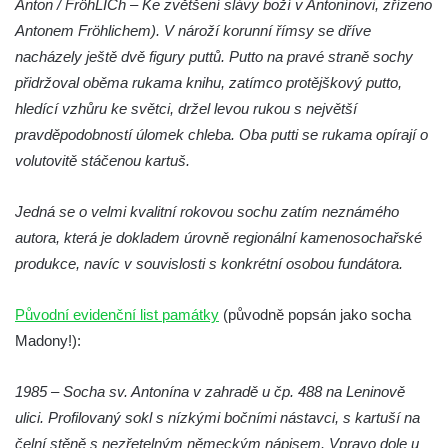
Anton / FröhLICh – Ke zvětšení slávy boží v Antonínovi, zřízeno
Socha svatého Jana Nepomuckého u
Antonem Fröhlichem). V nároží korunní římsy se dříve
kostela svaté Rodiny v Českých
nacházely ještě dvě figury puttů. Putto na pravé straně sochy
Budějovicích
přidržoval oběma rukama knihu, zatímco protějškový putto,
Socha S tebou v parku na Senovážném
hledící vzhůru ke světci, držel levou rukou s největší
náměstí v Českých Budějovicích
pravděpodobností úlomek chleba. Oba putti se rukama opírají o
volutovitě stáčenou kartuš.
Socha Tornádo v parku na Senovážném
náměstí v Českých Budějovicích
Jedná se o velmi kvalitní rokovou sochu zatím neznámého
Sousoší Humanoidi na Lannově třídě v
autora, která je dokladem úrovně regionální kamenosochařské
Českých Budějovicích
produkce, navíc v souvislosti s konkrétní osobou fundátora.
Pomník Vojtěcha Adalberta Lanny v parku
Na Sadech v Českých Budějovicích
Původní evidenční list památky
(původně popsán jako socha
Pomník Přemysla Otakara II. v parku Na
Madony!):
Sadech v Českých Budějovicích
Socha Mateřství v parku Na Sadech v
1985 – Socha sv. Antonína v zahradě u čp. 488 na Leninově
Českých Budějovicích
ulici. Profilovaný sokl s nízkými bočními nástavci, s kartuší na
čelní stěně s nezřetelným německým nápisem. Vpravo dole u
Památník Otokara Mokrého v parku Na