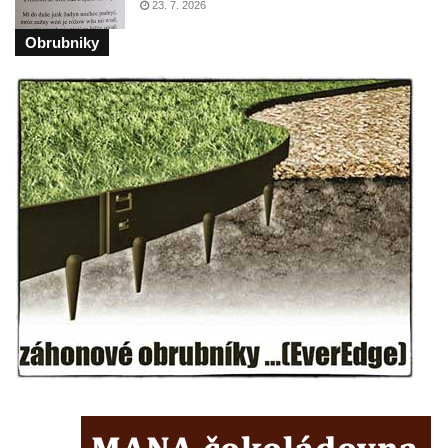
23. 7. 2026
Historický milník naproti domu čp. 37 v
Obrubniky
Krásné u Pěnčína
Socha svatého Josefa s Ježíškem u kostela
svatého Josefa v Krásné u Pěnčína
Socha svatého Jana Nepomuckého u
kostela svatého Martina v Kozlech
Kamenný pomník neznámého účelu u
Základní a Mateřské školy v Teplicích nad
Metují
Kamenná plastika před hotelem Orlík v
Teplicích nad Metují
Základní kámen stavebních úprav Domova
Dolní zámek Teplice nad Metují
Socha svatého Jana Nepomuckého v ulici
Aloise Jiráska v Teplicích nad Metují