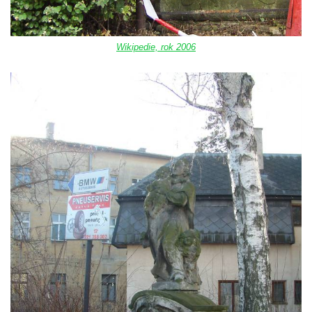
Socha Iásón v ZOO Leipzig
Socha Mladý slon v ZOO Leipzig
Wikipedie, rok 2006
Socha Býk v ZOO Dresden
Socha Uprchlý otrok bojuje s divokým psem
v ZOO Dresden
Socha krokodýla v ZOO Dresden
Socha slona v ZOO Dresden
Socha Faun s medvíďaty v ZOO Dresden
Socha divokého prasete před vstupem do
ZOO Dresden
Socha světce severně od Lužce nad
Vltavou
Pamětní kámen revitalizace Vltavy Vraňany
– Hořín u Lužce nad Vltavou
Strom svobody a památník 100 let republiky