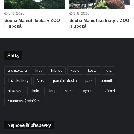
Socha ženy u železničního viaduktu v
3. 8. 2026
3. 8. 2026
Desné
Socha Mamutí lebka v ZOO
Socha Mamut srstnatý v ZOO
Socha Madony ve štítě domu čp. 234 ve
Hluboká
Hluboká
Starých Křečanech
Socha svatého Floriána na hasičské stanici
v Krkonošské ulici v Desné
Štítky
Socha Nový život v parku v Krkonošské ulici
v Desné
architektura
hrob
hřbitov
kaple
kostel
kříž
Socha sv. Šebestiána v Chodově
Lužické hory
Most
pamětní deska
park
pomník
Socha svatého Jana Nepomuckého u
pískovec
skála
sloup
socha
vyhlídka
zámek
silnice severně od Dubé
Šluknovský výběžek
Socha sovy u vchodu do Městské knihovny
v Dubé
Socha draka u Městské knihovny v Dubé
Nejnovější příspěvky
Skleněný strom v areálu Nemocnice s