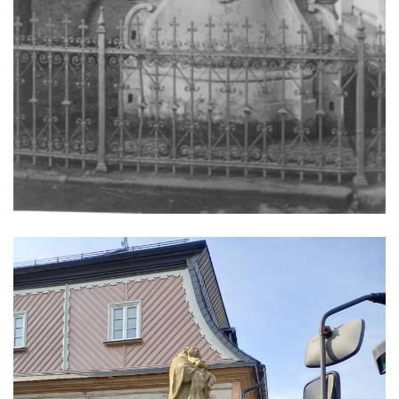
Socha Andromedé u pavilonu Reinerovy
fresky v Duchcově
Socha Amfitrité u pavilonu Reinerovy fresky
v Duchcově
Socha Flóry u pavilonu Reinerovy fresky v
Duchcově
Socha Afrodité u pavilonu Reinerovy fresky
v Duchcově
Pamětní kámen rybníka Barbory v
Duchcově
Delfín na Sfingovém rybníku v zámeckém
parku v Duchcově
Sfinga II. na Sfingovém rybníku v
zámeckém parku v Duchcově
Sfinga I. na Sfingovém rybníku v zámeckém
parku v Duchcově