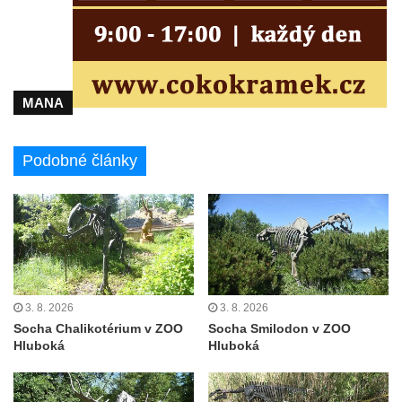
Plastika na hřbitově v Teplicích nad Metují
Obraz kajícné svaté Máří Magdaleny pod
Lysým vrchem v Teplicích nad Metují
Sousoší Kalvárie na Masarykově třídě v
MANA
Teplicích
Pomník Tomáše Garrigue Masaryka v
Podobné články
Sadech Československé armády v
Teplicích
Plastika Koule v Sadech Československé
armády v Teplicích
Socha v Plynárenské ulici v Teplicích-
Proseticích
3. 8. 2026
3. 8. 2026
Keramická plastika v ulici Dr. Vrbenského v
Socha Chalikotérium v ZOO
Socha Smilodon v ZOO
Teplicích
Hluboká
Hluboká
Památník Pravřídla v Lázeňské ulici v
Teplicích