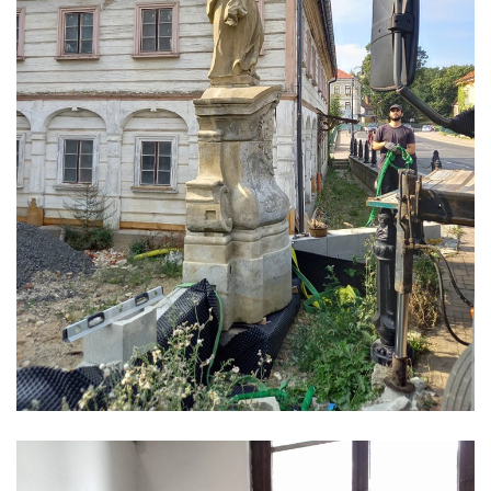
Socha Minervy na nádvoří zámku v
Duchcově
Socha Herkula se saní na nádvoří zámku v
Duchcově
Socha Herkula se lvem na nádvoří zámku v
Duchcově
Socha Marse na nádvoří zámku v
Duchcově
Socha svatého Václava u kostela
Zvěstování Panny Marie v Duchcově
Socha svatého Prokopa u kostela
Zvěstování Panny Marie v Duchcově
Socha Hoch vytahující si trn z paty v Knížecí
zahradě v zámeckém parku v Duchcově
Socha Niké v Knížecí zahradě v zámeckém