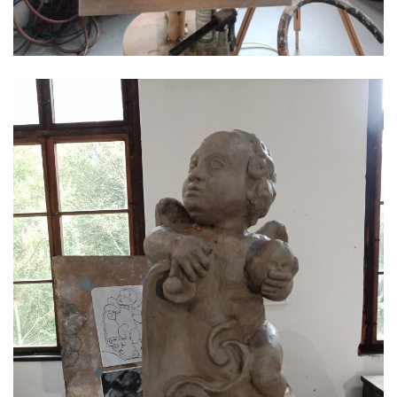
Petra a Pavla v Jeníkově
Socha svatého Jana Nepomuckého před
kostelem svatých Petra a Pavla v Jeníkově
Obrázek Ježíš jako Dobrý pastýř u studánky
Pod obrázkem na Kamenné cestě pod
Plešným
Olžin pád
Socha svatého Rocha na schodišti ke
kostelu Nanebevzetí Panny Marie ve
Vilémově
Socha svatého Jana Nepomuckého na
schodišti ke kostelu Nanebevzetí Panny
Marie ve Vilémově
Socha svatého Šebestiána na schodišti ke
kostelu Nanebevzetí Panny Marie ve
Vilémově