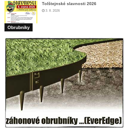
Socha divokého prasete před vstupem do
Tolštejnské slavnosti 2026
ZOO Dresden
3. 8. 2026
Socha světce severně od Lužce nad
Obrubniky
Vltavou
Pamětní kámen revitalizace Vltavy Vraňany
– Hořín u Lužce nad Vltavou
Strom svobody a památník 100 let republiky
a 30. výročí listopadu 1989 v Hrobčicích
Boží muka v parku před domem čp. 17 v
Hrobčicích
Sochy „Klaun a dívenka“ v parku v centru
Hrobčic
Socha svatého Antonína poustevníka v
Mirošovicích
Socha vodníka u požární nádrže v
Mirošovicích