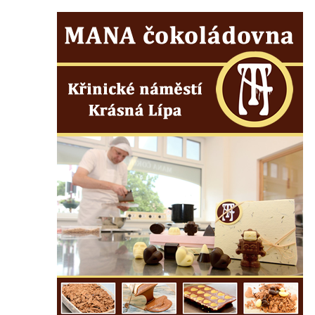
Socha býka před areálem firmy 2JCP v
Račicích
Povodňový sloup II. v Dobříni
Povodňový sloup I. v Dobříni
Pamětní kámen vodního díla Josefův Důl
Socha svatého Floriána na domě čp. 3 v
Oparnu
Socha svaté Anny u domu čp. 3 v Oparnu
Lavička Václava Havla v Pardubicích
Lavička Václava Havla v Novém Boru
Lavička Václava Havla v Krásné Lípě
Upoutávka JduHřebenovkou u parkoviště
na Mezní Louce
Kamenný obelisk na vyhlídce u Pravčické
brány