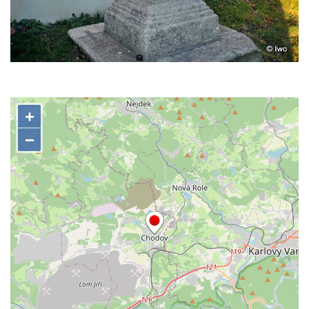
Socha na náměstí J. V. Kamarýta ve
Velešíně
Pomník J. V. Kamarýta v Krumlovské ulici ve
Velešíně
Pamětní deska arcibiskupa Micara ve
vstupu do poutního místa Římov
Plastika Koule v Gutenbergově ulici v
Liberci
Pamětní deska Vojtěcha Kocmicha na
domě čp. 37 v ulici Betlém v Římově
Pomník na paměť zrušení roboty v Plavu
Socha vodníka v Plavu
Socha svatého Jana Nepomuckého v
Třebušíně
Pamětní deska Johanna Nepomuka
Fischera na domě čp. 5/16 na třídě 9.