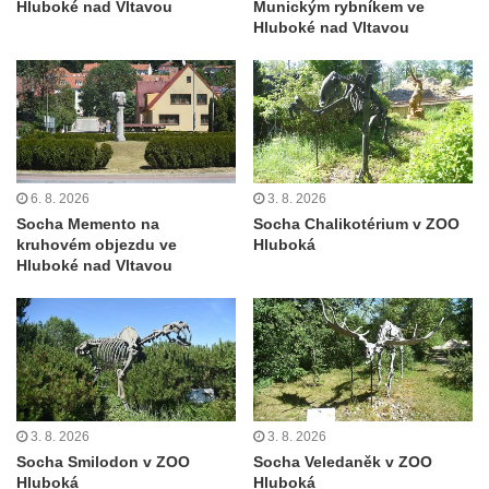
Hluboké nad Vltavou
Munickým rybníkem ve
Duchcově
Hluboké nad Vltavou
Delfín na Sfingovém rybníku v zámeckém
parku v Duchcově
Sfinga II. na Sfingovém rybníku v
zámeckém parku v Duchcově
Sfinga I. na Sfingovém rybníku v zámeckém
6. 8. 2026
3. 8. 2026
parku v Duchcově
Socha Memento na
Socha Chalikotérium v ZOO
Socha Minervy na nádvoří zámku v
kruhovém objezdu ve
Hluboká
Hluboké nad Vltavou
Duchcově
Socha Herkula se saní na nádvoří zámku v
Duchcově
Socha Herkula se lvem na nádvoří zámku v
Duchcově
Socha Marse na nádvoří zámku v
3. 8. 2026
3. 8. 2026
Duchcově
Socha Smilodon v ZOO
Socha Veledaněk v ZOO
Hluboká
Hluboká