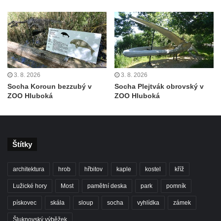
Socha svatého Václava u kostela
Zvěstování Panny Marie v Duchcově
Socha svatého Prokopa u kostela
Zvěstování Panny Marie v Duchcově
Socha Hoch vytahující si trn z paty v Knížecí
zahradě v zámeckém parku v Duchcově
3. 8. 2026
3. 8. 2026
Socha Koroun bezzubý v
Socha Plejtvák obrovský v
Socha Niké v Knížecí zahradě v zámeckém
ZOO Hluboká
ZOO Hluboká
parku v Duchcově
Socha Walthera von der Vogelweide v
Duchcově
Busta Bedřicha Smetany v sadech B.
Štítky
Smetany v Duchcově
architektura
hrob
hřbitov
kaple
kostel
kříž
Busta Ludwiga van Beethovena v sadech
B. Smetany v Duchcově
Lužické hory
Most
pamětní deska
park
pomník
Pomník neznámého účelu v sadech Boženy
pískovec
skála
sloup
socha
vyhlídka
zámek
Němcové v Duchcově
Šluknovský výběžek