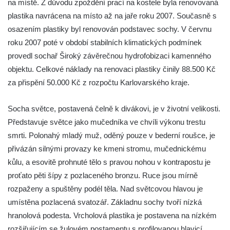
na místě. Z důvodu zpoždění prací na kostele byla renovovaná
Reliéf Rodina a práce na budově záložny
plastika navrácena na místo až na jaře roku 2007. Současně s
čp. 69/1 v Českých Budějovicích
osazením plastiky byl renovován podstavec sochy. V červnu
Socha Jana Valeria Jirsíka u Černé věže v
roku 2007 poté v období stabilních klimatických podmínek
Českých Budějovicích
provedl sochař Široký závěrečnou hydrofobizaci kamenného
objektu. Celkové náklady na renovaci plastiky činily 88.500 Kč
Socha Krista klesajícího pod křížem u
za přispění 50.000 Kč z rozpočtu Karlovarského kraje.
kostela svatého Mikuláše v Českých
Budějovicích
Socha světce, postavená čelně k divákovi, je v životní velikosti.
Socha svatého Jana Nepomuckého u
Představuje světce jako mučedníka ve chvíli výkonu trestu
kostela svaté Rodiny v Českých
smrti. Polonahý mladý muž, oděný pouze v bederní roušce, je
Budějovicích
přivázán silnými provazy ke kmeni stromu, mučednickému
Socha S tebou v parku na Senovážném
kůlu, a esovitě prohnuté tělo s pravou nohou v kontrapostu je
náměstí v Českých Budějovicích
proťato pěti šípy z pozlaceného bronzu. Ruce jsou mírně
Socha Tornádo v parku na Senovážném
rozpaženy a spuštěny podél těla. Nad světcovou hlavou je
náměstí v Českých Budějovicích
umístěna pozlacená svatozář. Základnu sochy tvoří nízká
Sousoší Humanoidi na Lannově třídě v
hranolová podesta. Vrcholová plastika je postavena na nízkém
Českých Budějovicích
rozšiřujícím se žulovém postamentu s profilovanou hlavicí,