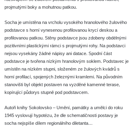
projmutými boky a mohutnou patkou.
Pomník Vojtěcha Adalberta Lanny v parku
Na Sadech v Českých Budějovicích
Socha je umístěna na vrcholu vysokého hranolového žulového
Pomník Přemysla Otakara II. v parku Na
podstavce s horní vynesenou profilovanou krycí deskou a
Sadech v Českých Budějovicích
profilovanou patkou. Stěny podstavce jsou zdobeny obdélnými
Socha Mateřství v parku Na Sadech v
pozitivními plastickými rámci s projmutými rohy. Na podstavci
Českých Budějovicích
nejsou vysekány žádné nápisy ani datace. Spodní část
Památník Otokara Mokrého v parku Na
podstavce je tvořena nízkým hranolovým soklem. Podstavec je
Sadech v Českých Budějovicích
umístěn na nízkém stupni, složeném ze žulových kvádrů s
Poslední dochovaný tramvajový sloup na
horní profilací, spojených železnými kramlemi. Na původním
Pražské třídě v Českých Budějovicích
stanovišti byl objekt postaven na vyzděné kamenné terase,
kopírující půdorys stupně pod podstavcem.
Socha Civilizovaní na Husově třídě v
Českých Budějovicích
Autoři knihy Sokolovsko – Umění, památky a umělci do roku
Socha svatého Jana Nepomuckého Na
1945 vyslovují hypotézu, že dle schematičnosti postavy je
Sadech u Mlýnské stoky v Českých
socha nejspíše dílem regionálního diletanta…
Budějovicích
Sochy brouků u Mlýnské stoky v Českých