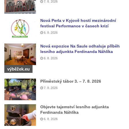
Socha Panter v ZOO Leipzig
7. 8. 2026
Socha Dívka s mušlí v ZOO Leipzig
Socha Tygr v ZOO Leipzig
Nová Perla v Kyjově hostí mezinárodní
festival Performance v časech krizí
Socha Atlet v ZOO Leipzig
6. 8. 2026
Socha Marabu v ZOO Leipzig
Busta Karla Maxe Schneidera v ZOO
Nová expozice Na Saule odhaluje příběh
lesního adjunkta Ferdinanda Náhlíka
Leipzig
6. 8. 2026
Socha Iásón v ZOO Leipzig
výběžek.eu
Socha Mladý slon v ZOO Leipzig
Socha Býk v ZOO Dresden
Příměstský tábor 3. – 7. 8. 2026
Socha Uprchlý otrok bojuje s divokým psem
7. 8. 2026
v ZOO Dresden
Socha krokodýla v ZOO Dresden
Objevte tajemství lesního adjunkta
Ferdinanda Náhlíka
Socha slona v ZOO Dresden
6. 8. 2026
Socha Faun s medvíďaty v ZOO Dresden