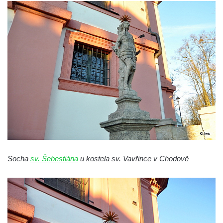
Budějovicích
Socha svatého Vincence Ferrerského na
nádvoří kláštera dominikánů v Českých
Budějovicích
Socha svatého Zachariáše na nádvoří
kláštera dominikánů v Českých
Budějovicích
Socha svatého Josefa na nádvoří kláštera
dominikánů v Českých Budějovicích
Socha svaté Anny na nádvoří kláštera
dominikánů v Českých Budějovicích
Socha
sv. Šebestiána
u kostela sv. Vavřince v Chodově
Socha svatého Dominika na nádvoří
kláštera dominikánů v Českých
Budějovicích
Sousoší Kalvárie před klášterem
dominikánů u Piaristického náměstí v