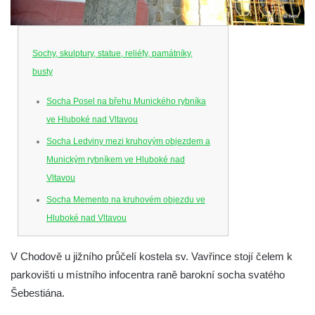
Sochy, skulptury, statue, reliéfy, památníky,
busty
Socha Posel na břehu Munického rybníka
ve Hluboké nad Vltavou
Socha Ledviny mezi kruhovým objezdem a
Munickým rybníkem ve Hluboké nad
Vltavou
Socha Memento na kruhovém objezdu ve
Hluboké nad Vltavou
Socha Chalikotérium v ZOO Hluboká
V Chodově u jižního průčelí kostela sv. Vavřince stojí čelem k
Socha Smilodon v ZOO Hluboká
parkovišti u místního infocentra raně barokní socha svatého
Socha Veledaněk v ZOO Hluboká
Šebestiána.
Socha Koroun bezzubý v ZOO Hluboká