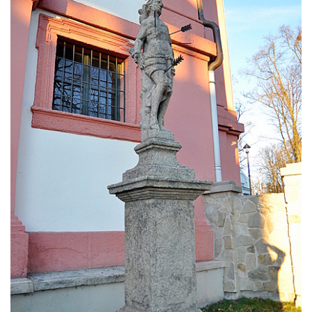
Českých Budějovicích
Socha svatého Václava u pramene v
Semilech
Pamětní deska Tomáše Garrigue Masaryka
na radnici v Českých Budějovicích
Pamětní deska na biskupské rezidenci v
Českých Budějovicích
Pamětní deska Josefa Hloucha na
biskupské rezidenci v Českých
Budějovicích
Socha žáby u rybníčku na Náměstí v
Kamenném Újezdě
Pamětní kámen družebních obcí Kamenný
Újezd a Krauchthal v parku na Náměstí v
Kamenném Újezdě