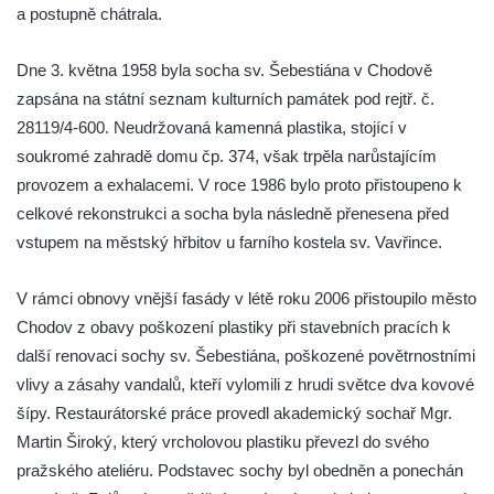
Socha Želva v ZOO Hluboká
a postupně chátrala.
Socha Kozorožec horský v ZOO Hluboká
Dne 3. května 1958 byla socha sv. Šebestiána v Chodově
Socha Včela v ZOO Hluboká
zapsána na státní seznam kulturních památek pod rejtř. č.
Socha Housenka v ZOO Hluboká
28119/4-600. Neudržovaná kamenná plastika, stojící v
Socha Nosorožík v ZOO Hluboká
soukromé zahradě domu čp. 374, však trpěla narůstajícím
Socha Rosomák v ZOO Hluboká
provozem a exhalacemi. V roce 1986 bylo proto přistoupeno k
Socha Beruška v ZOO Hluboká
celkové rekonstrukci a socha byla následně přenesena před
vstupem na městský hřbitov u farního kostela sv. Vavřince.
Socha Vážka v ZOO Hluboká
Socha Volavka v ZOO Hluboká
V rámci obnovy vnější fasády v létě roku 2006 přistoupilo město
Flamingo trůn v ZOO Hluboká
Chodov z obavy poškození plastiky při stavebních pracích k
Lavička Kůň Převalského v ZOO Hluboká
další renovaci sochy sv. Šebestiána, poškozené povětrnostními
Lysá nad Labem, barokní město Šporkovo
vlivy a zásahy vandalů, kteří vylomili z hrudi světce dva kovové
šípy. Restaurátorské práce provedl akademický sochař Mgr.
Socha Opičákovník v ZOO Hluboká
Martin Široký, který vrcholovou plastiku převezl do svého
Socha Roháč v ZOO Hluboká
pražského ateliéru. Podstavec sochy byl obedněn a ponechán
Socha Mystik v ZOO Hluboká