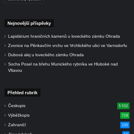
Památník Johanna Wolfganga Goetha u
polikliniky v Nejdku
Socha svatého Salvátora před kostelem
Nejnovější příspěvky
svatých Petra a Pavla v Jeníkově
Lapidárium hraničních kamenů u loveckého zámku Ohrada
Socha svatého Pavla před kostelem
svatých Petra a Pavla v Jeníkově
Zvonice na Pěnkavčím vrchu ve Vrchlického ulici ve Varnsdorfu
Socha svatého Petra před kostelem svatých
Dubová alej u loveckého zámku Ohrada
Petra a Pavla v Jeníkově
Socha Posel na břehu Munického rybníka ve Hluboké nad
Vltavou
Socha svatého Jana Nepomuckého před
kostelem svatých Petra a Pavla v Jeníkově
Obrázek Ježíš jako Dobrý pastýř u studánky
Přehled rubrik
Pod obrázkem na Kamenné cestě pod
Plešným
Českopis
5 532
Olžin pád
Výběžkopis
719
Socha svatého Rocha na schodišti ke
Zahraničí
230
kostelu Nanebevzetí Panny Marie ve