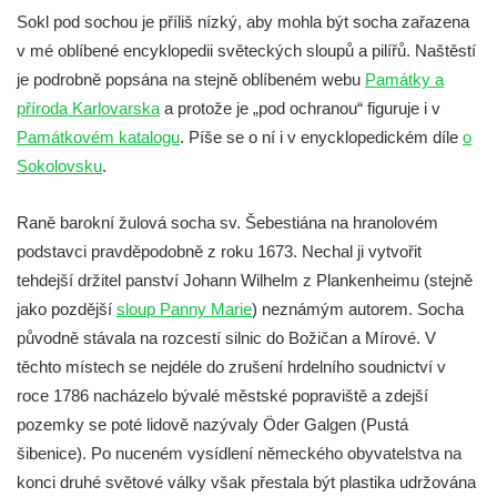
Socha Plejtvák obrovský v ZOO Hluboká
Sokl pod sochou je příliš nízký, aby mohla být socha zařazena
v mé oblíbené encyklopedii světeckých sloupů a pilířů. Naštěstí
Socha Medvěd jeskynní v ZOO Hluboká
je podrobně popsána na stejně oblíbeném webu
Památky a
Socha Mamutí lebka v ZOO Hluboká
příroda Karlovarska
a protože je „pod ochranou“ figuruje i v
Socha Mamut srstnatý v ZOO Hluboká
Památkovém katalogu
. Píše se o ní i v enycklopedickém díle
o
Socha Orel v ZOO Hluboká
Sokolovsku
.
Socha Vydry si hrají v ZOO Hluboká
Raně barokní žulová socha sv. Šebestiána na hranolovém
Socha Přátelství v ZOO Hluboká
podstavci pravděpodobně z roku 1673. Nechal ji vytvořit
Socha Matka příroda v ZOO Hluboká
tehdejší držitel panství Johann Wilhelm z Plankenheimu (stejně
Socha Lišky v ZOO Hluboká
jako pozdější
sloup Panny Marie
) neznámým autorem. Socha
Socha Kudlanka v ZOO Hluboká
původně stávala na rozcestí silnic do Božičan a Mírové. V
Socha Vlčice s mládětem v ZOO Hluboká
těchto místech se nejdéle do zrušení hrdelního soudnictví v
roce 1786 nacházelo bývalé městské popraviště a zdejší
Socha Rys číhající na srnu v ZOO Hluboká
pozemky se poté lidově nazývaly Öder Galgen (Pustá
Socha Orlice v ZOO Hluboká
šibenice). Po nuceném vysídlení německého obyvatelstva na
Socha Tygr v ZOO Hluboká
konci druhé světové války však přestala být plastika udržována