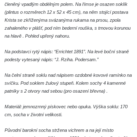
členěný vpadlým obdélným polem. Na římse je osazen soklík
Socha Housenka v ZOO Hluboká
(plintus o rozměrech 12 x 52 x 45 cm), na něm stojící postava
Socha Nosorožík v ZOO Hluboká
Krista se zkříženýma svázanýma rukama na prsou, zpola
Socha Rosomák v ZOO Hluboká
zahaleného v plášť, pod ním bederní rouška, s trnovou korunou
Socha Beruška v ZOO Hluboká
na hlavě . Pohled upřený nahoru.
Socha Vážka v ZOO Hluboká
Na podstavci rytý nápis: “Errichtet 1891”. Na levé boční straně
Socha Volavka v ZOO Hluboká
podesty vytesaný nápis: “J. Rziha. Podersam.”
Flamingo trůn v ZOO Hluboká
Lavička Kůň Převalského v ZOO Hluboká
Na čelní straně soklu nad nápisem ozdobné kovové ramínko na
Lysá nad Labem, barokní město Šporkovo
svíčku. Pod soklem žulový stupeň. Kolem sochy 4 kamenné
Socha Opičákovník v ZOO Hluboká
patníky s 2 otvory nad sebou (pro osazení břevna) .
Socha Roháč v ZOO Hluboká
Materiál: jemnozrnný pískovec nebo opuka. Výška soklu: 170
Socha Mystik v ZOO Hluboká
cm, socha v životní velikosti.
Reliéf Rodina a práce na budově záložny
čp. 69/1 v Českých Budějovicích
Původní barokní socha stržena vichrem a na její místo
Socha Jana Valeria Jirsíka u Černé věže v