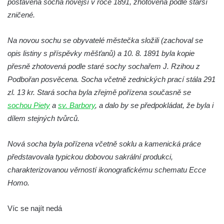
postavena socha novější v roce 1891, zhotovená podle starší
Českých Budějovicích
zničené.
Socha Krista klesajícího pod křížem u
Na novou sochu se obyvatelé městečka složili (zachoval se
kostela svatého Mikuláše v Českých
opis listiny s příspěvky měšťanů) a 10. 8. 1891 byla kopie
Budějovicích
přesně zhotovená podle staré sochy sochařem J. Rzihou z
Socha svatého Jana Nepomuckého u
Podbořan posvěcena. Socha včetně zednických prací stála 291
kostela svaté Rodiny v Českých
zl. 13 kr. Stará socha byla zřejmě pořízena současně se
Budějovicích
sochou Piety
a
sv. Barbory
, a dalo by se předpokládat, že byla i
Socha S tebou v parku na Senovážném
dílem stejných tvůrců.
náměstí v Českých Budějovicích
Socha Tornádo v parku na Senovážném
Nová socha byla pořízena včetně soklu a kamenická práce
náměstí v Českých Budějovicích
představovala typickou dobovou sakrální produkci,
Sousoší Humanoidi na Lannově třídě v
charakterizovanou věrností ikonografickému schematu Ecce
Českých Budějovicích
Homo.
Pomník Vojtěcha Adalberta Lanny v parku
Víc se najít nedá
Na Sadech v Českých Budějovicích
Pomník Přemysla Otakara II. v parku Na