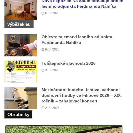
Nová expozice Na Saule odhaluje příběh
Socha Atlet v ZOO Leipzig
lesního adjunkta Ferdinanda Náhlíka
6. 8. 2026
Socha Marabu v ZOO Leipzig
Busta Karla Maxe Schneidera v ZOO
výběžek.eu
Leipzig
Objevte tajemství lesního adjunkta
Socha Iásón v ZOO Leipzig
Ferdinanda Náhlíka
Socha Mladý slon v ZOO Leipzig
6. 8. 2026
Socha Býk v ZOO Dresden
Tolštejnské slavnosti 2026
Socha Uprchlý otrok bojuje s divokým psem
3. 8. 2026
v ZOO Dresden
Socha krokodýla v ZOO Dresden
Mezinárodní hudební festival varhanní
Socha slona v ZOO Dresden
duchovní hudby ve Filipově 2026 – XIX.
ročník – zahajovací koncert
Socha Faun s medvíďaty v ZOO Dresden
2. 8. 2026
Socha divokého prasete před vstupem do
Obrubniky
ZOO Dresden
Socha světce severně od Lužce nad