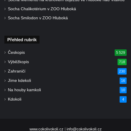
svatých Petra a Pavla v Jeníkově
Socha Chalikotérium v ZOO Hluboká
Socha svatého Pavla před kostelem
Socha Smilodon v ZOO Hluboká
svatých Petra a Pavla v Jeníkově
Socha svatého Petra před kostelem svatých
Petra a Pavla v Jeníkově
Přehled rubrik
Socha svatého Jana Nepomuckého před
Českopis
5 529
kostelem svatých Petra a Pavla v Jeníkově
Výběžkopis
718
Obrázek Ježíš jako Dobrý pastýř u studánky
Pod obrázkem na Kamenné cestě pod
Zahraničí
230
Plešným
Jíme kdekoli
16
Olžin pád
Na houby kamkoli
10
Socha svatého Rocha na schodišti ke
Kdokoli
4
kostelu Nanebevzetí Panny Marie ve
Vilémově
Socha svatého Jana Nepomuckého na
schodišti ke kostelu Nanebevzetí Panny
www.cokolivokoli.cz
|
info@cokolivokoli.cz