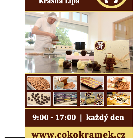
Povodňový sloup I. v Dobříni
Pamětní kámen vodního díla Josefův Důl
Socha svatého Floriána na domě čp. 3 v
Oparnu
Socha svaté Anny u domu čp. 3 v Oparnu
Lavička Václava Havla v Pardubicích
Lavička Václava Havla v Novém Boru
Lavička Václava Havla v Krásné Lípě
Upoutávka JduHřebenovkou u parkoviště
na Mezní Louce
Kamenný obelisk na vyhlídce u Pravčické
brány
Sousoší svatého Václava, svatého Floriána
a svatého Jana Nepomuckého východně
od Mezné