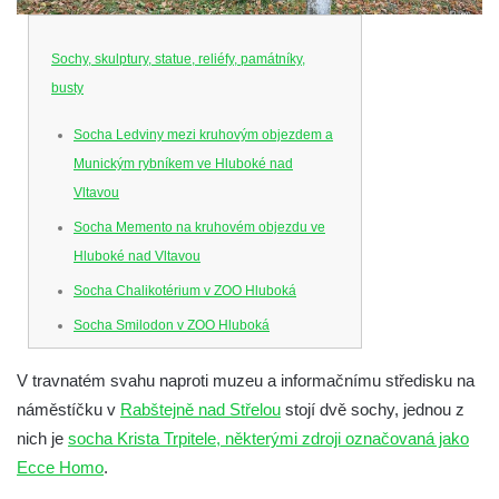
Sochy, skulptury, statue, reliéfy, památníky,
busty
Socha Ledviny mezi kruhovým objezdem a
Munickým rybníkem ve Hluboké nad
Vltavou
Socha Memento na kruhovém objezdu ve
Hluboké nad Vltavou
Socha Chalikotérium v ZOO Hluboká
Socha Smilodon v ZOO Hluboká
Socha Veledaněk v ZOO Hluboká
V travnatém svahu naproti muzeu a informačnímu středisku na
Socha Koroun bezzubý v ZOO Hluboká
náměstíčku v
Rabštejně nad Střelou
stojí dvě sochy, jednou z
Socha Plejtvák obrovský v ZOO Hluboká
nich je
socha Krista Trpitele, některými zdroji označovaná jako
Socha Medvěd jeskynní v ZOO Hluboká
Ecce Homo
.
Socha Mamutí lebka v ZOO Hluboká