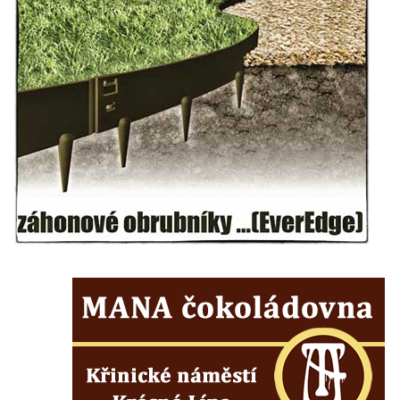
Vltavou
Pamětní kámen revitalizace Vltavy Vraňany
– Hořín u Lužce nad Vltavou
Strom svobody a památník 100 let republiky
a 30. výročí listopadu 1989 v Hrobčicích
Boží muka v parku před domem čp. 17 v
Hrobčicích
Sochy „Klaun a dívenka“ v parku v centru
Hrobčic
Socha svatého Antonína poustevníka v
Mirošovicích
Socha vodníka u požární nádrže v
Mirošovicích
Socha býka před areálem firmy 2JCP v
Račicích
Povodňový sloup II. v Dobříni