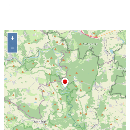
Velešíně
Pamětní deska arcibiskupa Micara ve
vstupu do poutního místa Římov
Plastika Koule v Gutenbergově ulici v
Liberci
Pamětní deska Vojtěcha Kocmicha na
domě čp. 37 v ulici Betlém v Římově
Pomník na paměť zrušení roboty v Plavu
Socha vodníka v Plavu
Socha svatého Jana Nepomuckého v
Třebušíně
Pamětní deska Johanna Nepomuka
Fischera na domě čp. 5/16 na třídě 9.
května v Rumburku
Pamětní deska Johanna Neumanna
severně od Tokáně