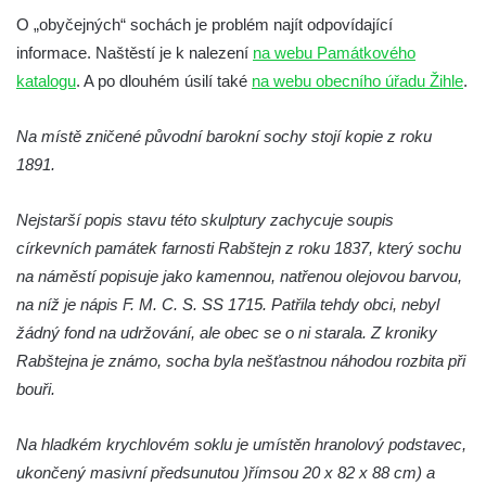
O „obyčejných“ sochách je problém najít odpovídající
Socha Mamut srstnatý v ZOO Hluboká
informace. Naštěstí je k nalezení
na webu Památkového
Socha Orel v ZOO Hluboká
katalogu
. A po dlouhém úsilí také
na webu obecního úřadu Žihle
.
Socha Vydry si hrají v ZOO Hluboká
Socha Přátelství v ZOO Hluboká
Na místě zničené původní barokní sochy stojí kopie z roku
1891.
Socha Matka příroda v ZOO Hluboká
Socha Lišky v ZOO Hluboká
Nejstarší popis stavu této skulptury zachycuje soupis
Socha Kudlanka v ZOO Hluboká
církevních památek farnosti Rabštejn z roku 1837, který sochu
Socha Vlčice s mládětem v ZOO Hluboká
na náměstí popisuje jako kamennou, natřenou olejovou barvou,
Socha Rys číhající na srnu v ZOO Hluboká
na níž je nápis F. M. C. S. SS 1715. Patřila tehdy obci, nebyl
žádný fond na udržování, ale obec se o ni starala. Z kroniky
Socha Orlice v ZOO Hluboká
Rabštejna je známo, socha byla nešťastnou náhodou rozbita při
Socha Tygr v ZOO Hluboká
bouři.
Socha Želva v ZOO Hluboká
Socha Kozorožec horský v ZOO Hluboká
Na hladkém krychlovém soklu je umístěn hranolový podstavec,
Socha Včela v ZOO Hluboká
ukončený masivní předsunutou )římsou 20 x 82 x 88 cm) a