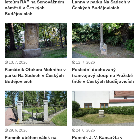
letcům RAF na Senovážném
Lanny v parku Na Sadech v
Socha Faun s medvíďaty v ZOO Dresden
náměstí v Českých
Českých Budějovicích
Budějovicích
Socha divokého prasete před vstupem do
ZOO Dresden
Socha světce severně od Lužce nad
Vltavou
Pamětní kámen revitalizace Vltavy Vraňany
– Hořín u Lužce nad Vltavou
13. 7. 2026
12. 7. 2026
Strom svobody a památník 100 let republiky
Památník Otokara Mokrého v
Poslední dochovaný
a 30. výročí listopadu 1989 v Hrobčicích
parku Na Sadech v Českých
tramvajový sloup na Pražské
Budějovicích
třídě v Českých Budějovicích
Boží muka v parku před domem čp. 17 v
Hrobčicích
Sochy „Klaun a dívenka“ v parku v centru
Hrobčic
Socha svatého Antonína poustevníka v
Mirošovicích
29. 6. 2026
24. 6. 2026
Pomník obětem válek na
Pomník J. V. Kamarýta v
Socha vodníka u požární nádrže v