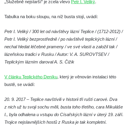
„Služebně nejstarší“ je zcela vlevo
Petr I. Veliký
.
Socha Koroun bezzubý v ZOO Hluboká
Socha Plejtvák obrovský v ZOO Hluboká
Tabulka na boku sloupu, na níž busta stojí, uvádí:
Socha Medvěd jeskynní v ZOO Hluboká
Petr I. Veliký / 300 let od návštěvy lázní Teplice / (1712-2012) /
Socha Mamutí lebka v ZOO Hluboká
Petr I. Veliký bezprostředně / po návštěvě teplických lázní /
Socha Mamut srstnatý v ZOO Hluboká
nechal hledat léčebné prameny / ve své vlasti a založil tak /
Socha Orel v ZOO Hluboká
lázeňskou tradici v Rusku / Autor: V. A. SUROVTSEV /
Socha Vydry si hrají v ZOO Hluboká
Teplickým lázním daroval A. S. Čižik
Socha Přátelství v ZOO Hluboká
V článku Teplického Deníku
, který je věnován instalaci této
Socha Matka příroda v ZOO Hluboká
bustě, se uvádí:
Socha Lišky v ZOO Hluboká
Socha Kudlanka v ZOO Hluboká
20. 9. 2017 – Teplice navštívili v historii tři ruští carové. Dva
z nich už tu svoji sochu měli, busta toho třetího, cara Mikuláše
Socha Vlčice s mládětem v ZOO Hluboká
I., byla odhalena u vstupu do Císařských lázní v úterý 19. září.
Socha Rys číhající na srnu v ZOO Hluboká
Trojice nejslavnějších hostů z Ruska je tak kompletní.
Socha Orlice v ZOO Hluboká