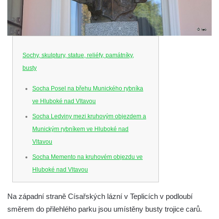
Sochy, skulptury, statue, reliéfy, památníky,
busty
Socha Posel na břehu Munického rybníka
ve Hluboké nad Vltavou
Socha Ledviny mezi kruhovým objezdem a
Munickým rybníkem ve Hluboké nad
Vltavou
Socha Memento na kruhovém objezdu ve
Hluboké nad Vltavou
Socha Chalikotérium v ZOO Hluboká
Na západní straně Císařských lázní v Teplicích v podloubí
Socha Smilodon v ZOO Hluboká
směrem do přilehlého parku jsou umístěny busty trojice carů.
Socha Veledaněk v ZOO Hluboká