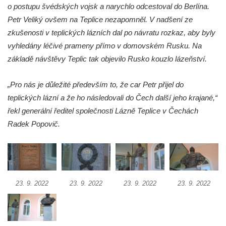
o postupu švédských vojsk a narychlo odcestoval do Berlína.
Socha Mystik v ZOO Hluboká
Petr Veliký ovšem na Teplice nezapomněl. V nadšení ze
Reliéf Rodina a práce na budově záložny
zkušenosti v teplických lázních dal po návratu rozkaz, aby byly
čp. 69/1 v Českých Budějovicích
vyhledány léčivé prameny přímo v domovském Rusku. Na
Socha Jana Valeria Jirsíka u Černé věže v
základě návštěvy Teplic tak objevilo Rusko kouzlo lázeňství.
Českých Budějovicích
„Pro nás je důležité především to, že car Petr přijel do
Socha Krista klesajícího pod křížem u
teplických lázní a že ho následovali do Čech další jeho krajané,“
kostela svatého Mikuláše v Českých
řekl generální ředitel společnosti Lázně Teplice v Čechách
Budějovicích
Radek Popovič.
Socha svatého Jana Nepomuckého u
kostela svaté Rodiny v Českých
Budějovicích
Socha S tebou v parku na Senovážném
náměstí v Českých Budějovicích
23. 9. 2022
23. 9. 2022
23. 9. 2022
23. 9. 2022
Socha Tornádo v parku na Senovážném
náměstí v Českých Budějovicích