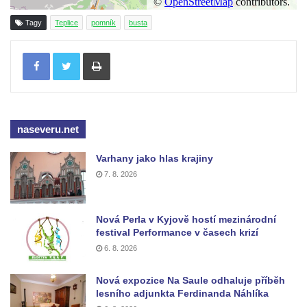
Budějovicích
Tagy
Teplice
pomník
busta
Sochy brouků u Mlýnské stoky v Českých
Budějovicích
Tisknout
Socha svatého Vincence Ferrerského na
nádvoří kláštera dominikánů v Českých
Budějovicích
Socha svatého Zachariáše na nádvoří
naseveru.net
kláštera dominikánů v Českých
Budějovicích
Varhany jako hlas krajiny
7. 8. 2026
Socha svatého Josefa na nádvoří kláštera
dominikánů v Českých Budějovicích
Socha svaté Anny na nádvoří kláštera
Nová Perla v Kyjově hostí mezinárodní
festival Performance v časech krizí
dominikánů v Českých Budějovicích
6. 8. 2026
Socha svatého Dominika na nádvoří
kláštera dominikánů v Českých
Nová expozice Na Saule odhaluje příběh
Budějovicích
lesního adjunkta Ferdinanda Náhlíka