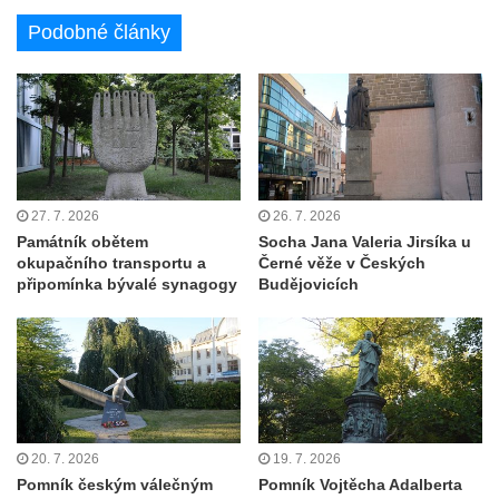
Socha Skupina jeřábů v Tierpark Chemnitz
Podobné články
Socha Panter v ZOO Leipzig
Socha Dívka s mušlí v ZOO Leipzig
Socha Tygr v ZOO Leipzig
Socha Atlet v ZOO Leipzig
Socha Marabu v ZOO Leipzig
Busta Karla Maxe Schneidera v ZOO
27. 7. 2026
26. 7. 2026
Památník obětem
Socha Jana Valeria Jirsíka u
Leipzig
okupačního transportu a
Černé věže v Českých
Socha Iásón v ZOO Leipzig
připomínka bývalé synagogy
Budějovicích
Socha Mladý slon v ZOO Leipzig
Socha Býk v ZOO Dresden
Socha Uprchlý otrok bojuje s divokým psem
v ZOO Dresden
Socha krokodýla v ZOO Dresden
20. 7. 2026
19. 7. 2026
Socha slona v ZOO Dresden
Pomník českým válečným
Pomník Vojtěcha Adalberta