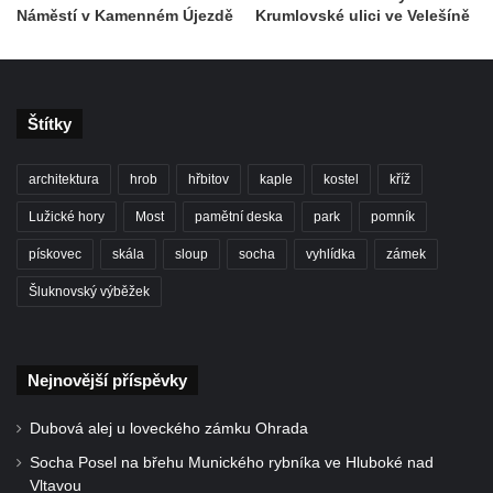
Náměstí v Kamenném Újezdě
Krumlovské ulici ve Velešíně
Mirošovicích
Socha býka před areálem firmy 2JCP v
Račicích
Povodňový sloup II. v Dobříni
Štítky
Povodňový sloup I. v Dobříni
architektura
hrob
hřbitov
kaple
kostel
kříž
Pamětní kámen vodního díla Josefův Důl
Lužické hory
Most
pamětní deska
park
pomník
Socha svatého Floriána na domě čp. 3 v
Oparnu
pískovec
skála
sloup
socha
vyhlídka
zámek
Socha svaté Anny u domu čp. 3 v Oparnu
Šluknovský výběžek
Lavička Václava Havla v Pardubicích
Lavička Václava Havla v Novém Boru
Nejnovější příspěvky
Lavička Václava Havla v Krásné Lípě
Upoutávka JduHřebenovkou u parkoviště
Dubová alej u loveckého zámku Ohrada
na Mezní Louce
Socha Posel na břehu Munického rybníka ve Hluboké nad
Kamenný obelisk na vyhlídce u Pravčické
Vltavou