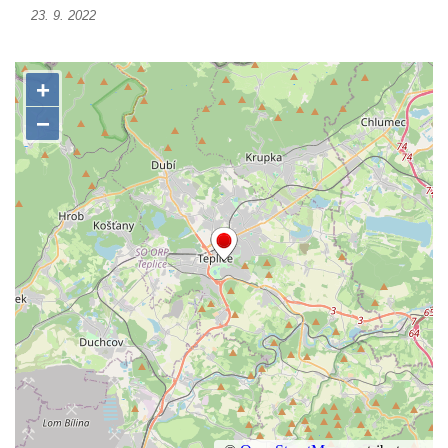
Sousoší Humanoidi na Lannově třídě v
23. 9. 2022
Českých Budějovicích
Pomník Vojtěcha Adalberta Lanny v parku
Na Sadech v Českých Budějovicích
Pomník Přemysla Otakara II. v parku Na
Sadech v Českých Budějovicích
Socha Mateřství v parku Na Sadech v
Českých Budějovicích
Památník Otokara Mokrého v parku Na
Sadech v Českých Budějovicích
Poslední dochovaný tramvajový sloup na
Pražské třídě v Českých Budějovicích
Socha Civilizovaní na Husově třídě v
Českých Budějovicích
Socha svatého Jana Nepomuckého Na
Sadech u Mlýnské stoky v Českých