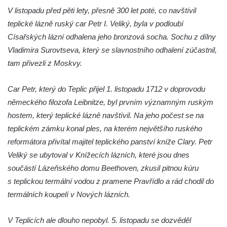
Socha Tygr v ZOO Hluboká
V listopadu před pěti lety, přesně 300 let poté, co navštívil
Socha Želva v ZOO Hluboká
teplické lázně ruský car Petr I. Veliký, byla v podloubí
Císařských lázní odhalena jeho bronzová socha. Sochu z dílny
Socha Kozorožec horský v ZOO Hluboká
Vladimira Surovtseva, který se slavnostního odhalení zúčastnil,
Socha Včela v ZOO Hluboká
tam přivezli z Moskvy.
Socha Housenka v ZOO Hluboká
Socha Nosorožík v ZOO Hluboká
Car Petr, který do Teplic přijel 1. listopadu 1712 v doprovodu
Socha Rosomák v ZOO Hluboká
německého filozofa Leibnitze, byl prvním významným ruským
hostem, který teplické lázně navštívil. Na jeho počest se na
Socha Beruška v ZOO Hluboká
teplickém zámku konal ples, na kterém největšího ruského
Socha Vážka v ZOO Hluboká
reformátora přivítal majitel teplického panství kníže Clary. Petr
Socha Volavka v ZOO Hluboká
Veliký se ubytoval v Knížecích lázních, které jsou dnes
Flamingo trůn v ZOO Hluboká
součástí Lázeňského domu Beethoven, zkusil pitnou kúru
Lavička Kůň Převalského v ZOO Hluboká
s teplickou termální vodou z pramene Pravřídlo a rád chodil do
Lysá nad Labem, barokní město Šporkovo
termálních koupelí v Nových lázních.
Socha Opičákovník v ZOO Hluboká
V Teplicích ale dlouho nepobyl. 5. listopadu se dozvěděl
Socha Roháč v ZOO Hluboká