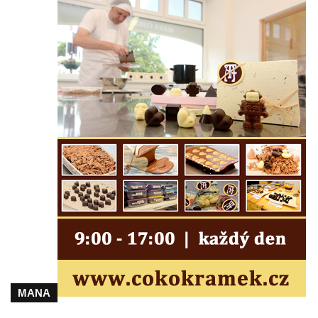
Fischera na domě čp. 5/16 na třídě 9.
května v Rumburku
Pamětní deska Johanna Neumanna
severně od Tokáně
Obrázek svatého Huberta na buku svatého
Huberta
Obrázek svatého Jakuba na skále u cesty
východně od Srbské Kamenice
Busta Jana Amose Komenského na domě
čp. 37 v Račicích
Socha ležícího koně v Sadech
Československé armády v Teplicích
Socha Medvídě v Tierpark Chemnitz
Sochy Ležící žena v Tierpark Chemnitz
MANA
Sochy Ptáci v Tierpark Chemnitz