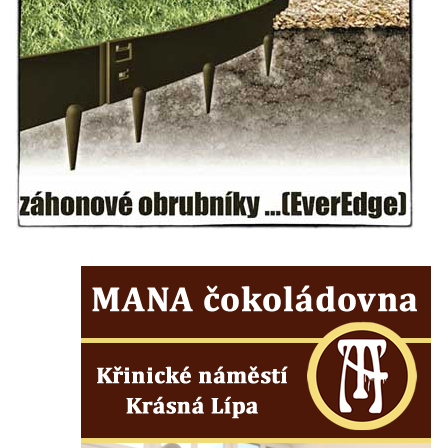
Kamenném Újezdě
Socha na náměstí J. V. Kamarýta ve
Velešíně
Pomník J. V. Kamarýta v Krumlovské ulici ve
Velešíně
Pamětní deska arcibiskupa Micara ve
vstupu do poutního místa Římov
Plastika Koule v Gutenbergově ulici v
Liberci
Pamětní deska Vojtěcha Kocmicha na
domě čp. 37 v ulici Betlém v Římově
Pomník na paměť zrušení roboty v Plavu
Socha vodníka v Plavu
Socha svatého Jana Nepomuckého v
Třebušíně
Pamětní deska Johanna Nepomuka