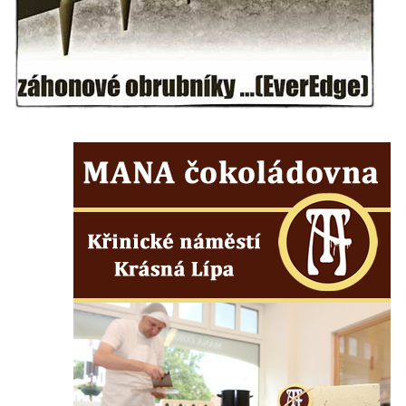
Českých Budějovicích
Socha svatého Václava u pramene v
Semilech
Pamětní deska Tomáše Garrigue Masaryka
na radnici v Českých Budějovicích
Pamětní deska na biskupské rezidenci v
Českých Budějovicích
Pamětní deska Josefa Hloucha na
biskupské rezidenci v Českých
Budějovicích
Socha žáby u rybníčku na Náměstí v
Kamenném Újezdě
Pamětní kámen družebních obcí Kamenný
Újezd a Krauchthal v parku na Náměstí v
Kamenném Újezdě