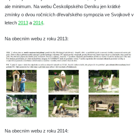
Socha Plejtvák obrovský v ZOO Hluboká
ale minimum. Na webu Českolipského Deníku jen krátké
zmínky o dvou ročnících dřevařského sympozia ve Svojkově v
Socha Medvěd jeskynní v ZOO Hluboká
letech
2013
a
2014
.
Socha Mamutí lebka v ZOO Hluboká
Socha Mamut srstnatý v ZOO Hluboká
Na obecním webu z roku 2013:
Socha Orel v ZOO Hluboká
Socha Vydry si hrají v ZOO Hluboká
Socha Přátelství v ZOO Hluboká
Socha Matka příroda v ZOO Hluboká
Socha Lišky v ZOO Hluboká
Socha Kudlanka v ZOO Hluboká
Socha Vlčice s mládětem v ZOO Hluboká
Socha Rys číhající na srnu v ZOO Hluboká
Socha Orlice v ZOO Hluboká
Na obecním webu z roku 2014:
Socha Tygr v ZOO Hluboká