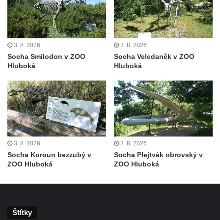
Socha Panter v ZOO Leipzig
Socha Dívka s mušlí v ZOO Leipzig
Socha Tygr v ZOO Leipzig
3. 8. 2026
3. 8. 2026
Socha Atlet v ZOO Leipzig
Socha Smilodon v ZOO
Socha Veledaněk v ZOO
Socha Marabu v ZOO Leipzig
Hluboká
Hluboká
Busta Karla Maxe Schneidera v ZOO
Leipzig
Socha Iásón v ZOO Leipzig
Socha Mladý slon v ZOO Leipzig
Socha Býk v ZOO Dresden
3. 8. 2026
3. 8. 2026
Socha Uprchlý otrok bojuje s divokým psem
Socha Koroun bezzubý v
Socha Plejtvák obrovský v
ZOO Hluboká
ZOO Hluboká
v ZOO Dresden
Socha krokodýla v ZOO Dresden
Socha slona v ZOO Dresden
Socha Faun s medvíďaty v ZOO Dresden
Štítky