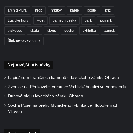
Socha divokého prasete před vstupem do
architektura
hrob
hřbitov
kaple
kostel
kříž
ZOO Dresden
Socha světce severně od Lužce nad
Lužické hory
Most
pamětní deska
park
pomník
Vltavou
pískovec
skála
sloup
socha
vyhlídka
zámek
Pamětní kámen revitalizace Vltavy Vraňany
Šluknovský výběžek
– Hořín u Lužce nad Vltavou
Strom svobody a památník 100 let republiky
a 30. výročí listopadu 1989 v Hrobčicích
Nejnovější příspěvky
Boží muka v parku před domem čp. 17 v
Lapidárium hraničních kamenů u loveckého zámku Ohrada
Hrobčicích
Zvonice na Pěnkavčím vrchu ve Vrchlického ulici ve Varnsdorfu
Sochy „Klaun a dívenka“ v parku v centru
Hrobčic
Dubová alej u loveckého zámku Ohrada
Socha svatého Antonína poustevníka v
Socha Posel na břehu Munického rybníka ve Hluboké nad
Vltavou
Mirošovicích
Socha vodníka u požární nádrže v
Mirošovicích