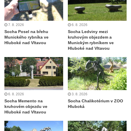
května v Rumburku
Pamětní deska Johanna Neumanna
severně od Tokáně
7. 8. 2026
6. 8. 2026
Obrázek svatého Huberta na buku svatého
Socha Posel na břehu
Socha Ledviny mezi
Huberta
Munického rybníka ve
kruhovým objezdem a
Hluboké nad Vltavou
Munickým rybníkem ve
Obrázek svatého Jakuba na skále u cesty
Hluboké nad Vltavou
východně od Srbské Kamenice
Busta Jana Amose Komenského na domě
čp. 37 v Račicích
Socha ležícího koně v Sadech
Československé armády v Teplicích
6. 8. 2026
3. 8. 2026
Socha Medvídě v Tierpark Chemnitz
Socha Memento na
Socha Chalikotérium v ZOO
Sochy Ležící žena v Tierpark Chemnitz
kruhovém objezdu ve
Hluboká
Hluboké nad Vltavou
Sochy Ptáci v Tierpark Chemnitz
Socha Skupina jeřábů v Tierpark Chemnitz