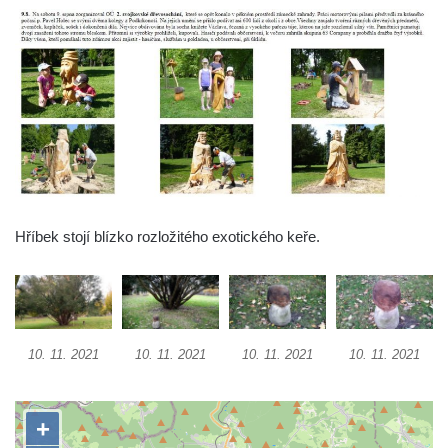
Socha Želva v ZOO Hluboká
Socha Kozorožec horský v ZOO Hluboká
Socha Včela v ZOO Hluboká
Socha Housenka v ZOO Hluboká
Socha Nosorožík v ZOO Hluboká
Socha Rosomák v ZOO Hluboká
Socha Beruška v ZOO Hluboká
Socha Vážka v ZOO Hluboká
Hříbek stojí blízko rozložitého exotického keře.
Socha Volavka v ZOO Hluboká
Flamingo trůn v ZOO Hluboká
Lavička Kůň Převalského v ZOO Hluboká
Lysá nad Labem, barokní město Šporkovo
10. 11. 2021
10. 11. 2021
10. 11. 2021
10. 11. 2021
Socha Opičákovník v ZOO Hluboká
Socha Roháč v ZOO Hluboká
Socha Mystik v ZOO Hluboká