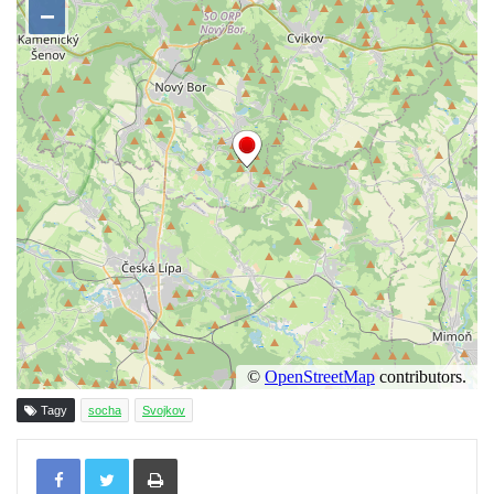
Reliéf Rodina a práce na budově záložny
čp. 69/1 v Českých Budějovicích
Socha Jana Valeria Jirsíka u Černé věže v
Českých Budějovicích
Socha Krista klesajícího pod křížem u
kostela svatého Mikuláše v Českých
Budějovicích
Socha svatého Jana Nepomuckého u
kostela svaté Rodiny v Českých
Budějovicích
Socha S tebou v parku na Senovážném
náměstí v Českých Budějovicích
Socha Tornádo v parku na Senovážném
Tagy
socha
Svojkov
náměstí v Českých Budějovicích
Tisknout
Sousoší Humanoidi na Lannově třídě v
Českých Budějovicích