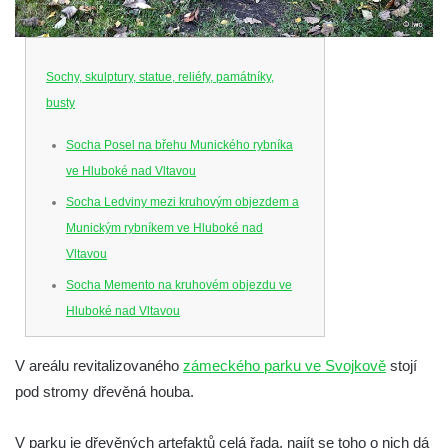
Sochy, skulptury, statue, reliéfy, památníky,
busty
Socha Posel na břehu Munického rybníka
ve Hluboké nad Vltavou
Socha Ledviny mezi kruhovým objezdem a
Munickým rybníkem ve Hluboké nad
Vltavou
Socha Memento na kruhovém objezdu ve
Hluboké nad Vltavou
Socha Chalikotérium v ZOO Hluboká
V areálu revitalizovaného
zámeckého parku ve Svojkově
stojí
Socha Smilodon v ZOO Hluboká
pod stromy dřevěná houba.
Socha Veledaněk v ZOO Hluboká
Socha Koroun bezzubý v ZOO Hluboká
V parku je dřevěných artefaktů celá řada, najít se toho o nich dá