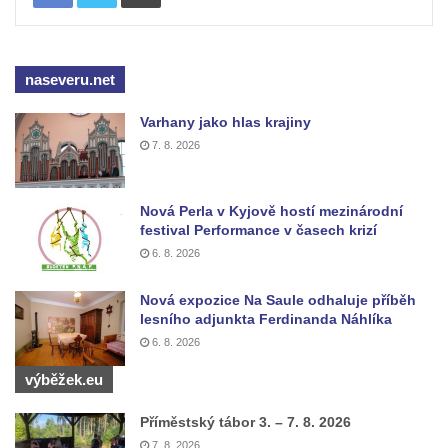
Pomník Vojtěcha Adalberta Lanny v parku
Na Sadech v Českých Budějovicích
naseveru.net
Pomník Přemysla Otakara II. v parku Na
Sadech v Českých Budějovicích
Varhany jako hlas krajiny
Socha Mateřství v parku Na Sadech v
7. 8. 2026
Českých Budějovicích
Památník Otokara Mokrého v parku Na
Nová Perla v Kyjově hostí mezinárodní
Sadech v Českých Budějovicích
festival Performance v časech krizí
Poslední dochovaný tramvajový sloup na
6. 8. 2026
Pražské třídě v Českých Budějovicích
Nová expozice Na Saule odhaluje příběh
Socha Civilizovaní na Husově třídě v
lesního adjunkta Ferdinanda Náhlíka
Českých Budějovicích
6. 8. 2026
Socha svatého Jana Nepomuckého Na
výběžek.eu
Sadech u Mlýnské stoky v Českých
Budějovicích
Příměstský tábor 3. – 7. 8. 2026
7. 8. 2026