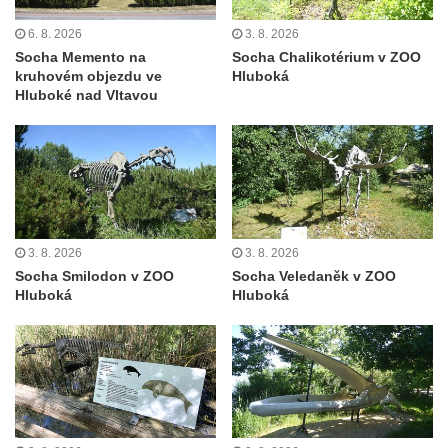
Mirošovicích
6. 8. 2026
3. 8. 2026
Socha býka před areálem firmy 2JCP v
Socha Memento na
Socha Chalikotérium v ZOO
kruhovém objezdu ve
Hluboká
Račicích
Hluboké nad Vltavou
Povodňový sloup II. v Dobříni
Povodňový sloup I. v Dobříni
Pamětní kámen vodního díla Josefův Důl
Socha svatého Floriána na domě čp. 3 v
Oparnu
3. 8. 2026
3. 8. 2026
Socha svaté Anny u domu čp. 3 v Oparnu
Socha Smilodon v ZOO
Socha Veledaněk v ZOO
Lavička Václava Havla v Pardubicích
Hluboká
Hluboká
Lavička Václava Havla v Novém Boru
Lavička Václava Havla v Krásné Lípě
Upoutávka JduHřebenovkou u parkoviště
na Mezní Louce
Kamenný obelisk na vyhlídce u Pravčické