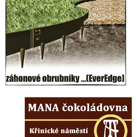
Fischera na domě čp. 5/16 na třídě 9.
května v Rumburku
Pamětní deska Johanna Neumanna
severně od Tokáně
Obrázek svatého Huberta na buku svatého
Huberta
Obrázek svatého Jakuba na skále u cesty
východně od Srbské Kamenice
Busta Jana Amose Komenského na domě
čp. 37 v Račicích
Socha ležícího koně v Sadech
Československé armády v Teplicích
Socha Medvídě v Tierpark Chemnitz
Sochy Ležící žena v Tierpark Chemnitz
Sochy Ptáci v Tierpark Chemnitz