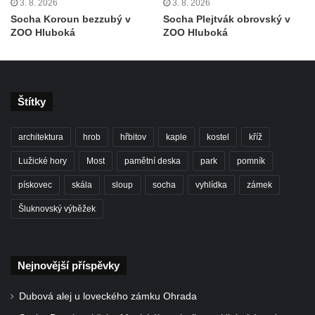
3. 8. 2026
3. 8. 2026
brány
Socha Koroun bezzubý v
Socha Plejtvák obrovský v
ZOO Hluboká
ZOO Hluboká
Sousoší svatého Václava, svatého Floriána
a svatého Jana Nepomuckého východně
od Mezné
Socha vodníka na trase naučné stezky v
Štítky
Srbské Kamenici
Podstavec v zámecké zahradě v Duchcově
architektura
hrob
hřbitov
kaple
kostel
kříž
Sousoší dětí u obecního úřadu v Janově
Lužické hory
Most
pamětní deska
park
pomník
Socha Andromedé u pavilonu Reinerovy
pískovec
skála
sloup
socha
vyhlídka
zámek
fresky v Duchcově
Šluknovský výběžek
Socha Amfitrité u pavilonu Reinerovy fresky
v Duchcově
Socha Flóry u pavilonu Reinerovy fresky v
Nejnovější příspěvky
Duchcově
Dubová alej u loveckého zámku Ohrada
Socha Afrodité u pavilonu Reinerovy fresky