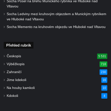
v Duchcově
Socha Posel na břehu Munického rybníka ve Hluboké nad
Vltavou
Pamětní kámen rybníka Barbory v
Socha Ledviny mezi kruhovým objezdem a Munickým rybníkem
Duchcově
ve Hluboké nad Vltavou
Delfín na Sfingovém rybníku v zámeckém
Socha Memento na kruhovém objezdu ve Hluboké nad Vltavou
parku v Duchcově
Sfinga II. na Sfingovém rybníku v
zámeckém parku v Duchcově
Přehled rubrik
Sfinga I. na Sfingovém rybníku v zámeckém
Českopis
5 531
parku v Duchcově
Výběžkopis
718
Socha Minervy na nádvoří zámku v
Duchcově
Zahraničí
230
Socha Herkula se saní na nádvoří zámku v
Jíme kdekoli
16
Duchcově
Na houby kamkoli
10
Socha Herkula se lvem na nádvoří zámku v
Kdokoli
4
Duchcově
Socha Marse na nádvoří zámku v