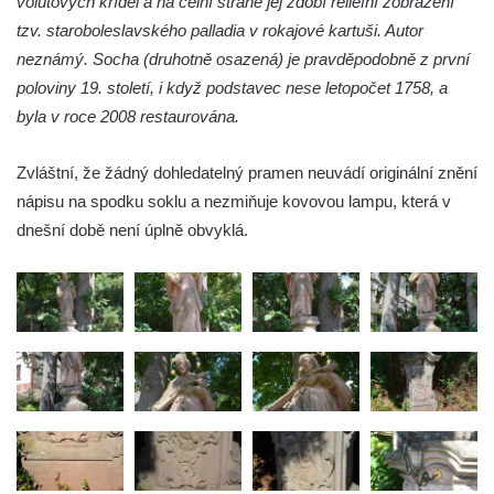
volutových křídel a na čelní straně jej zdobí reliéfní zobrazení
Sousoší Humanoidi na Lannově třídě v
tzv. staroboleslavského palladia v rokajové kartuši. Autor
Českých Budějovicích
neznámý. Socha (druhotně osazená) je pravděpodobně z první
Pomník Vojtěcha Adalberta Lanny v parku
poloviny 19. století, i když podstavec nese letopočet 1758, a
Na Sadech v Českých Budějovicích
byla v roce 2008 restaurována.
Pomník Přemysla Otakara II. v parku Na
Sadech v Českých Budějovicích
Zvláštní, že žádný dohledatelný pramen neuvádí originální znění
Socha Mateřství v parku Na Sadech v
nápisu na spodku soklu a nezmiňuje kovovou lampu, která v
Českých Budějovicích
dnešní době není úplně obvyklá.
Památník Otokara Mokrého v parku Na
Sadech v Českých Budějovicích
Poslední dochovaný tramvajový sloup na
Pražské třídě v Českých Budějovicích
Socha Civilizovaní na Husově třídě v
Českých Budějovicích
Socha svatého Jana Nepomuckého Na
Sadech u Mlýnské stoky v Českých