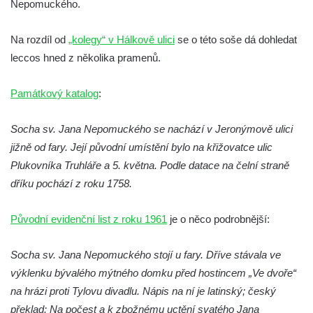
Nepomuckého.
Socha Koroun bezzubý v ZOO Hluboká
Socha Plejtvák obrovský v ZOO Hluboká
Na rozdíl od
„kolegy“ v Hálkově ulici
se o této soše dá dohledat
leccos hned z několika pramenů.
Socha Medvěd jeskynní v ZOO Hluboká
Socha Mamutí lebka v ZOO Hluboká
Památkový katalog
:
Socha Mamut srstnatý v ZOO Hluboká
Socha Orel v ZOO Hluboká
Socha sv. Jana Nepomuckého se nachází v Jeronýmově ulici
jižně od fary. Její původní umístění bylo na křižovatce ulic
Socha Vydry si hrají v ZOO Hluboká
Plukovníka Truhláře a 5. května. Podle datace na čelní straně
Socha Přátelství v ZOO Hluboká
dříku pochází z roku 1758.
Socha Matka příroda v ZOO Hluboká
Socha Lišky v ZOO Hluboká
Původní evidenční list z roku 1961
je o něco podrobnější:
Socha Kudlanka v ZOO Hluboká
Socha sv. Jana Nepomuckého stojí u fary. Dříve stávala ve
Socha Vlčice s mládětem v ZOO Hluboká
výklenku bývalého mýtného domku před hostincem „Ve dvoře“
Socha Rys číhající na srnu v ZOO Hluboká
na hrázi proti Tylovu divadlu. Nápis na ní je latinský; český
Socha Orlice v ZOO Hluboká
překlad: Na počest a k zbožnému uctění svatého Jana