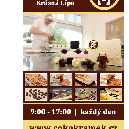
Socha Skupina jeřábů v Tierpark Chemnitz
Socha Panter v ZOO Leipzig
Socha Dívka s mušlí v ZOO Leipzig
Socha Tygr v ZOO Leipzig
Socha Atlet v ZOO Leipzig
Socha Marabu v ZOO Leipzig
Busta Karla Maxe Schneidera v ZOO
Leipzig
Socha Iásón v ZOO Leipzig
Socha Mladý slon v ZOO Leipzig
Socha Býk v ZOO Dresden
Socha Uprchlý otrok bojuje s divokým psem
v ZOO Dresden
Socha krokodýla v ZOO Dresden
Socha slona v ZOO Dresden