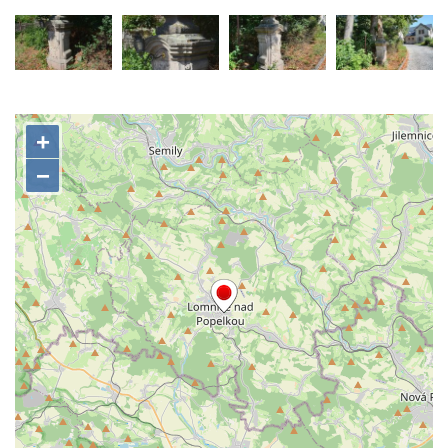
Budějovicích
Sochy brouků u Mlýnské stoky v Českých
Budějovicích
Socha svatého Vincence Ferrerského na
nádvoří kláštera dominikánů v Českých
Budějovicích
Socha svatého Zachariáše na nádvoří
kláštera dominikánů v Českých
Budějovicích
Socha svatého Josefa na nádvoří kláštera
dominikánů v Českých Budějovicích
Socha svaté Anny na nádvoří kláštera
dominikánů v Českých Budějovicích
Socha svatého Dominika na nádvoří
kláštera dominikánů v Českých
Budějovicích