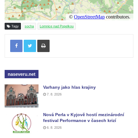
Sousoší Kalvárie před klášterem
dominikánů u Piaristického náměstí v
Českých Budějovicích
Tagy
socha
Lomnice nad Popelkou
Socha svatého Václava u pramene v
Semilech
Tisknout
Pamětní deska Tomáše Garrigue Masaryka
na radnici v Českých Budějovicích
Pamětní deska na biskupské rezidenci v
Českých Budějovicích
naseveru.net
Pamětní deska Josefa Hloucha na
Varhany jako hlas krajiny
biskupské rezidenci v Českých
7. 8. 2026
Budějovicích
Socha žáby u rybníčku na Náměstí v
Nová Perla v Kyjově hostí mezinárodní
Kamenném Újezdě
festival Performance v časech krizí
Pamětní kámen družebních obcí Kamenný
6. 8. 2026
Újezd a Krauchthal v parku na Náměstí v