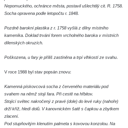
Socha Tygr v ZOO Hluboká
Nepomuckého, ochránce města, postavil ušlechtilý cit. R. 1758.
Socha Želva v ZOO Hluboká
Socha opravena podle letopočtu r. 1848.
Socha Kozorožec horský v ZOO Hluboká
Pozdně barokní plastika z r. 1758 vyšlá z dílny místního
Socha Včela v ZOO Hluboká
kameníka. Doklad trvání forem vrcholného baroka v místních
Socha Housenka v ZOO Hluboká
dílenských okruzích.
Socha Nosorožík v ZOO Hluboká
Socha Rosomák v ZOO Hluboká
Poškozena, u fary je příliš zastíněna a trpí vlhkostí ze svahu
.
Socha Beruška v ZOO Hluboká
V roce 1988 byl stav popsán znovu:
Socha Vážka v ZOO Hluboká
Socha Volavka v ZOO Hluboká
Kamenná pískovcová socha z červeného materiálu pod
Flamingo trůn v ZOO Hluboká
svahem na němž stojí fara. Při cestě na hřbitov.
Lavička Kůň Převalského v ZOO Hluboká
Stojící světec nakročený z pravé (dole) do levé ruky (nahoře)
držl kříž, hledí dolů. V kanovnickém šatě s čapkou a zbytkem
Lysá nad Labem, barokní město Šporkovo
zlacení.
Socha Opičákovník v ZOO Hluboká
Pod stupňovitým klenutím palmeta s kovovou konzolou. Na
Socha Roháč v ZOO Hluboká