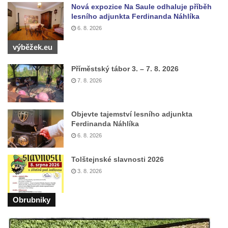
Kamenném Újezdě
Nová expozice Na Saule odhaluje příběh
lesního adjunkta Ferdinanda Náhlíka
Socha na náměstí J. V. Kamarýta ve
6. 8. 2026
Velešíně
výběžek.eu
Pomník J. V. Kamarýta v Krumlovské ulici ve
Velešíně
Příměstský tábor 3. – 7. 8. 2026
Pamětní deska arcibiskupa Micara ve
7. 8. 2026
vstupu do poutního místa Římov
Plastika Koule v Gutenbergově ulici v
Objevte tajemství lesního adjunkta
Liberci
Ferdinanda Náhlíka
Pamětní deska Vojtěcha Kocmicha na
6. 8. 2026
domě čp. 37 v ulici Betlém v Římově
Tolštejnské slavnosti 2026
Pomník na paměť zrušení roboty v Plavu
3. 8. 2026
Socha vodníka v Plavu
Socha svatého Jana Nepomuckého v
Obrubniky
Třebušíně
Pamětní deska Johanna Nepomuka