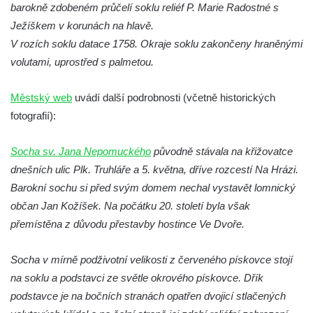
barokně zdobeném průčelí soklu reliéf P. Marie Radostné s
Socha Mystik v ZOO Hluboká
Ježíškem v korunách na hlavě.
Reliéf Rodina a práce na budově záložny
V rozích soklu datace 1758. Okraje soklu zakončeny hraněnými
čp. 69/1 v Českých Budějovicích
volutami, uprostřed s palmetou.
Socha Jana Valeria Jirsíka u Černé věže v
Městský web
uvádí další podrobnosti (včetně historických
Českých Budějovicích
fotografií):
Socha Krista klesajícího pod křížem u
kostela svatého Mikuláše v Českých
Socha sv. Jana Nepomuckého
původně stávala na křižovatce
Budějovicích
dnešních ulic Plk. Truhláře a 5. května, dříve rozcestí Na Hrázi.
Socha svatého Jana Nepomuckého u
Barokní sochu si před svým domem nechal vystavět lomnický
kostela svaté Rodiny v Českých
občan Jan Kožíšek. Na počátku 20. století byla však
Budějovicích
přemístěna z důvodu přestavby hostince Ve Dvoře.
Socha S tebou v parku na Senovážném
náměstí v Českých Budějovicích
Socha v mírně podživotní velikosti z červeného pískovce stojí
Socha Tornádo v parku na Senovážném
na soklu a podstavci ze světle okrového pískovce. Dřík
náměstí v Českých Budějovicích
podstavce je na bočních stranách opatřen dvojicí stlačených