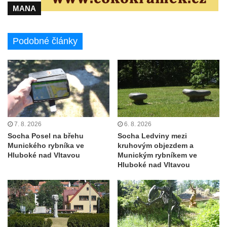
Socha Faun s medvíďaty v ZOO Dresden
MANA
Socha divokého prasete před vstupem do
ZOO Dresden
Podobné články
Socha světce severně od Lužce nad
Vltavou
Pamětní kámen revitalizace Vltavy Vraňany
– Hořín u Lužce nad Vltavou
Strom svobody a památník 100 let republiky
a 30. výročí listopadu 1989 v Hrobčicích
7. 8. 2026
6. 8. 2026
Socha Posel na břehu
Socha Ledviny mezi
Boží muka v parku před domem čp. 17 v
Munického rybníka ve
kruhovým objezdem a
Hrobčicích
Hluboké nad Vltavou
Munickým rybníkem ve
Hluboké nad Vltavou
Sochy „Klaun a dívenka“ v parku v centru
Hrobčic
Socha svatého Antonína poustevníka v
Mirošovicích
Socha vodníka u požární nádrže v