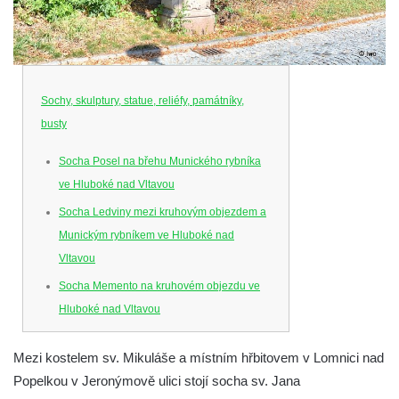
Sochy, skulptury, statue, reliéfy, památníky,
busty
Socha Posel na břehu Munického rybníka
ve Hluboké nad Vltavou
Socha Ledviny mezi kruhovým objezdem a
Munickým rybníkem ve Hluboké nad
Vltavou
Socha Memento na kruhovém objezdu ve
Hluboké nad Vltavou
Socha Chalikotérium v ZOO Hluboká
Mezi kostelem sv. Mikuláše a místním hřbitovem v Lomnici nad
Socha Smilodon v ZOO Hluboká
Popelkou v Jeronýmově ulici stojí socha sv. Jana
Socha Veledaněk v ZOO Hluboká