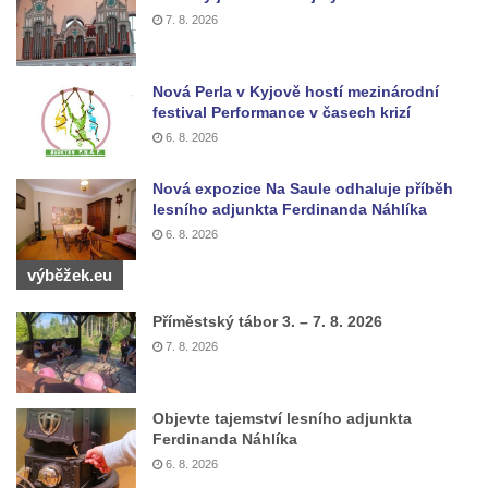
7. 8. 2026
Socha Mystik v ZOO Hluboká
Reliéf Rodina a práce na budově záložny
čp. 69/1 v Českých Budějovicích
Nová Perla v Kyjově hostí mezinárodní
festival Performance v časech krizí
Socha Jana Valeria Jirsíka u Černé věže v
6. 8. 2026
Českých Budějovicích
Socha Krista klesajícího pod křížem u
Nová expozice Na Saule odhaluje příběh
lesního adjunkta Ferdinanda Náhlíka
kostela svatého Mikuláše v Českých
6. 8. 2026
Budějovicích
výběžek.eu
Socha svatého Jana Nepomuckého u
kostela svaté Rodiny v Českých
Příměstský tábor 3. – 7. 8. 2026
Budějovicích
7. 8. 2026
Socha S tebou v parku na Senovážném
náměstí v Českých Budějovicích
Objevte tajemství lesního adjunkta
Socha Tornádo v parku na Senovážném
Ferdinanda Náhlíka
náměstí v Českých Budějovicích
6. 8. 2026