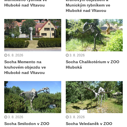
Kamenném Újezdě
Hluboké nad Vltavou
Munickým rybníkem ve
Hluboké nad Vltavou
Socha na náměstí J. V. Kamarýta ve
Velešíně
Pomník J. V. Kamarýta v Krumlovské ulici ve
Velešíně
Pamětní deska arcibiskupa Micara ve
vstupu do poutního místa Římov
6. 8. 2026
3. 8. 2026
Plastika Koule v Gutenbergově ulici v
Socha Memento na
Socha Chalikotérium v ZOO
Liberci
kruhovém objezdu ve
Hluboká
Hluboké nad Vltavou
Pamětní deska Vojtěcha Kocmicha na
domě čp. 37 v ulici Betlém v Římově
Pomník na paměť zrušení roboty v Plavu
Socha vodníka v Plavu
Socha svatého Jana Nepomuckého v
Třebušíně
3. 8. 2026
3. 8. 2026
Socha Smilodon v ZOO
Socha Veledaněk v ZOO
Pamětní deska Johanna Nepomuka