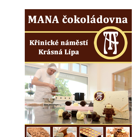
Budějovicích
Sochy brouků u Mlýnské stoky v Českých
Budějovicích
Socha svatého Vincence Ferrerského na
nádvoří kláštera dominikánů v Českých
Budějovicích
Socha svatého Zachariáše na nádvoří
kláštera dominikánů v Českých
Budějovicích
Socha svatého Josefa na nádvoří kláštera
dominikánů v Českých Budějovicích
Socha svaté Anny na nádvoří kláštera
dominikánů v Českých Budějovicích
Socha svatého Dominika na nádvoří
kláštera dominikánů v Českých
Budějovicích