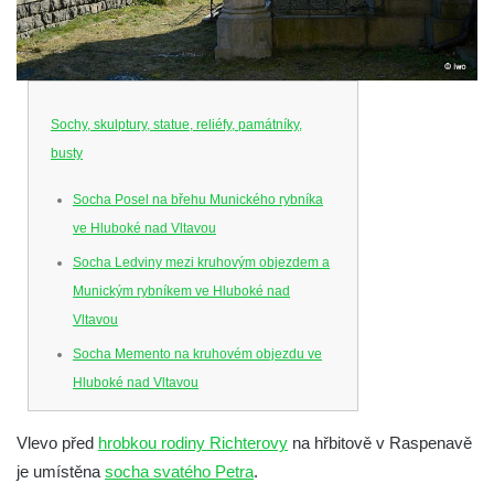
Sochy, skulptury, statue, reliéfy, památníky,
busty
Socha Posel na břehu Munického rybníka
ve Hluboké nad Vltavou
Socha Ledviny mezi kruhovým objezdem a
Munickým rybníkem ve Hluboké nad
Vltavou
Socha Memento na kruhovém objezdu ve
Hluboké nad Vltavou
Socha Chalikotérium v ZOO Hluboká
Vlevo před
hrobkou rodiny Richterovy
na hřbitově v Raspenavě
Socha Smilodon v ZOO Hluboká
je umístěna
socha svatého Petra
.
Socha Veledaněk v ZOO Hluboká