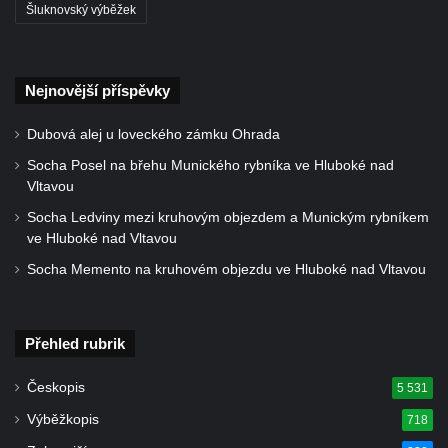
Socha Skupina jeřábů v Tierpark Chemnitz
Šluknovský výběžek
Socha Panter v ZOO Leipzig
Socha Dívka s mušlí v ZOO Leipzig
Nejnovější příspěvky
Socha Tygr v ZOO Leipzig
Socha Atlet v ZOO Leipzig
Dubová alej u loveckého zámku Ohrada
Socha Marabu v ZOO Leipzig
Socha Posel na břehu Munického rybníka ve Hluboké nad
Vltavou
Busta Karla Maxe Schneidera v ZOO
Socha Ledviny mezi kruhovým objezdem a Munickým rybníkem
Leipzig
ve Hluboké nad Vltavou
Socha Iásón v ZOO Leipzig
Socha Memento na kruhovém objezdu ve Hluboké nad Vltavou
Socha Mladý slon v ZOO Leipzig
Socha Býk v ZOO Dresden
Přehled rubrik
Socha Uprchlý otrok bojuje s divokým psem
v ZOO Dresden
Českopis
5 531
Socha krokodýla v ZOO Dresden
Výběžkopis
718
Socha slona v ZOO Dresden