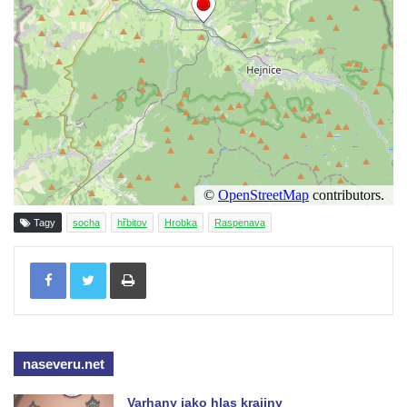
Socha Tygr v ZOO Hluboká
Socha Želva v ZOO Hluboká
Socha Kozorožec horský v ZOO Hluboká
Socha Včela v ZOO Hluboká
Socha Housenka v ZOO Hluboká
Socha Nosorožík v ZOO Hluboká
Socha Rosomák v ZOO Hluboká
Socha Beruška v ZOO Hluboká
Tagy
socha
hřbitov
Hrobka
Raspenava
Socha Vážka v ZOO Hluboká
Tisknout
Socha Volavka v ZOO Hluboká
Flamingo trůn v ZOO Hluboká
Lavička Kůň Převalského v ZOO Hluboká
Lysá nad Labem, barokní město Šporkovo
naseveru.net
Socha Opičákovník v ZOO Hluboká
Varhany jako hlas krajiny
Socha Roháč v ZOO Hluboká