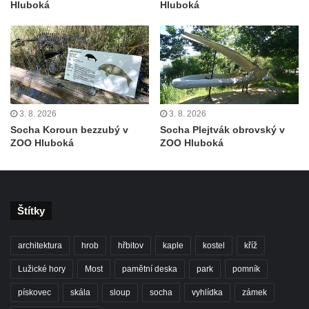
Hluboká
Hluboká
Fischera na domě čp. 5/16 na třídě 9.
května v Rumburku
Pamětní deska Johanna Neumanna
severně od Tokáně
Obrázek svatého Huberta na buku svatého
Huberta
3. 8. 2026
3. 8. 2026
Socha Koroun bezzubý v
Socha Plejtvák obrovský v
Obrázek svatého Jakuba na skále u cesty
ZOO Hluboká
ZOO Hluboká
východně od Srbské Kamenice
Busta Jana Amose Komenského na domě
čp. 37 v Račicích
Štítky
Socha ležícího koně v Sadech
Československé armády v Teplicích
architektura
hrob
hřbitov
kaple
kostel
kříž
Socha Medvídě v Tierpark Chemnitz
Lužické hory
Most
pamětní deska
park
pomník
Sochy Ležící žena v Tierpark Chemnitz
pískovec
skála
sloup
socha
vyhlídka
zámek
Sochy Ptáci v Tierpark Chemnitz