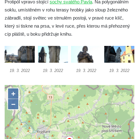
Protipól vpravo stojící
sochy svatého Pavla
. Na polygonálním
Socha Koroun bezzubý v ZOO Hluboká
soklu, umístěném v rohu terasy hrobky jako sloup železného
Socha Plejtvák obrovský v ZOO Hluboká
zábradlí, stojí světec ve strnulém postoji, v pravé ruce klíč,
který si tiskne na prsa, v levé ruce, přes kterou má přehozený
Socha Medvěd jeskynní v ZOO Hluboká
cíp pláště, u boku přidržuje knihu.
Socha Mamutí lebka v ZOO Hluboká
Socha Mamut srstnatý v ZOO Hluboká
Socha Orel v ZOO Hluboká
Socha Vydry si hrají v ZOO Hluboká
19. 3. 2022
19. 3. 2022
19. 3. 2022
19. 3. 2022
Socha Přátelství v ZOO Hluboká
Socha Matka příroda v ZOO Hluboká
Socha Lišky v ZOO Hluboká
Socha Kudlanka v ZOO Hluboká
Socha Vlčice s mládětem v ZOO Hluboká
Socha Rys číhající na srnu v ZOO Hluboká
Socha Orlice v ZOO Hluboká