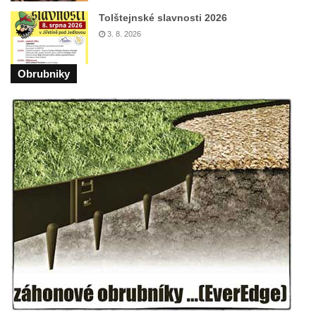
Sousoší Humanoidi na Lannově třídě v
Tolštejnské slavnosti 2026
Českých Budějovicích
3. 8. 2026
Pomník Vojtěcha Adalberta Lanny v parku
Na Sadech v Českých Budějovicích
Obrubniky
Pomník Přemysla Otakara II. v parku Na
Sadech v Českých Budějovicích
Socha Mateřství v parku Na Sadech v
Českých Budějovicích
Památník Otokara Mokrého v parku Na
Sadech v Českých Budějovicích
Poslední dochovaný tramvajový sloup na
Pražské třídě v Českých Budějovicích
Socha Civilizovaní na Husově třídě v
Českých Budějovicích
Socha svatého Jana Nepomuckého Na
Sadech u Mlýnské stoky v Českých