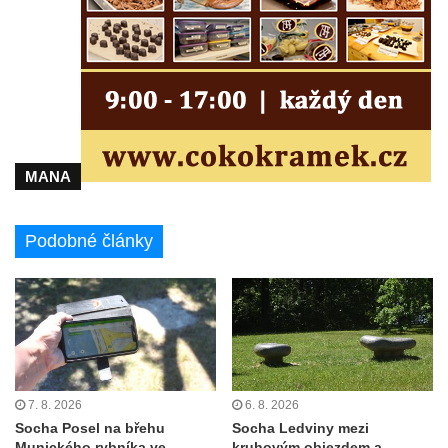
Sousoší Kalvárie před klášterem
dominikánů u Piaristického náměstí v
Českých Budějovicích
Socha svatého Václava u pramene v
Semilech
Pamětní deska Tomáše Garrigue Masaryka
na radnici v Českých Budějovicích
MANA
Pamětní deska na biskupské rezidenci v
Českých Budějovicích
Podobné články
Pamětní deska Josefa Hloucha na
biskupské rezidenci v Českých
Budějovicích
Socha žáby u rybníčku na Náměstí v
Kamenném Újezdě
Pamětní kámen družebních obcí Kamenný
7. 8. 2026
6. 8. 2026
Socha Posel na břehu
Socha Ledviny mezi
Újezd a Krauchthal v parku na Náměstí v
Munického rybníka ve
kruhovým objezdem a