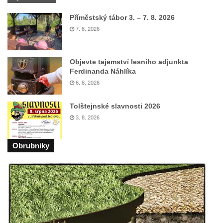
Sousoší Kalvárie před klášterem
Příměstský tábor 3. – 7. 8. 2026
dominikánů u Piaristického náměstí v
7. 8. 2026
Českých Budějovicích
Socha svatého Václava u pramene v
Semilech
Objevte tajemství lesního adjunkta
Ferdinanda Náhlíka
Pamětní deska Tomáše Garrigue Masaryka
6. 8. 2026
na radnici v Českých Budějovicích
Pamětní deska na biskupské rezidenci v
Tolštejnské slavnosti 2026
Českých Budějovicích
3. 8. 2026
Pamětní deska Josefa Hloucha na
biskupské rezidenci v Českých
Obrubniky
Budějovicích
Socha žáby u rybníčku na Náměstí v
Kamenném Újezdě
Pamětní kámen družebních obcí Kamenný
Újezd a Krauchthal v parku na Náměstí v