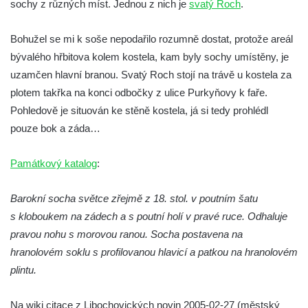
sochy z různých míst. Jednou z nich je
svatý Roch
.
Socha Koroun bezzubý v ZOO Hluboká
Socha Plejtvák obrovský v ZOO Hluboká
Bohužel se mi k soše nepodařilo rozumně dostat, protože areál
bývalého hřbitova kolem kostela, kam byly sochy umístěny, je
Socha Medvěd jeskynní v ZOO Hluboká
uzamčen hlavní branou. Svatý Roch stojí na trávě u kostela za
Socha Mamutí lebka v ZOO Hluboká
plotem takřka na konci odbočky z ulice Purkyňovy k faře.
Socha Mamut srstnatý v ZOO Hluboká
Pohledově je situován ke stěně kostela, já si tedy prohlédl
Socha Orel v ZOO Hluboká
pouze bok a záda…
Socha Vydry si hrají v ZOO Hluboká
Památkový katalog
:
Socha Přátelství v ZOO Hluboká
Socha Matka příroda v ZOO Hluboká
Barokní socha světce zřejmě z 18. stol. v poutním šatu
Socha Lišky v ZOO Hluboká
s kloboukem na zádech a s poutní holí v pravé ruce. Odhaluje
Socha Kudlanka v ZOO Hluboká
pravou nohu s morovou ranou. Socha postavena na
Socha Vlčice s mládětem v ZOO Hluboká
hranolovém soklu s profilovanou hlavicí a patkou na hranolovém
plintu.
Socha Rys číhající na srnu v ZOO Hluboká
Socha Orlice v ZOO Hluboká
Na wiki citace z Libochovických novin 2005-02-27 (městský