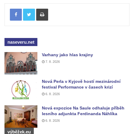
Budějovicích
Tisknout
Sochy brouků u Mlýnské stoky v Českých
Budějovicích
Socha svatého Vincence Ferrerského na
nádvoří kláštera dominikánů v Českých
naseveru.net
Budějovicích
Socha svatého Zachariáše na nádvoří
Varhany jako hlas krajiny
kláštera dominikánů v Českých
7. 8. 2026
Budějovicích
Socha svatého Josefa na nádvoří kláštera
Nová Perla v Kyjově hostí mezinárodní
dominikánů v Českých Budějovicích
festival Performance v časech krizí
6. 8. 2026
Socha svaté Anny na nádvoří kláštera
dominikánů v Českých Budějovicích
Nová expozice Na Saule odhaluje příběh
Socha svatého Dominika na nádvoří
lesního adjunkta Ferdinanda Náhlíka
kláštera dominikánů v Českých
6. 8. 2026
Budějovicích
výběžek.eu