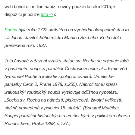
Socha Tygr v ZOO Hluboká
web bohužel on-line nabízí noviny pouze do roku 2015, k
Socha Želva v ZOO Hluboká
dispozici je pouze
toto ->
):
Socha Kozorožec horský v ZOO Hluboká
Socha
byla roku 1722 umístěna na východní okraj náměstí a to
Socha Včela v ZOO Hluboká
zásluhou stavitelského mistra Martina Suchého. Ke kostelu
Socha Housenka v ZOO Hluboká
přenesena roku 1937.
Socha Nosorožík v ZOO Hluboká
Socha Rosomák v ZOO Hluboká
Toto časové zařazení vzniku statue sv. Rocha se objevuje také
v posledním soupisu památek Československé akademie věd
Socha Beruška v ZOO Hluboká
(Emanuel Poche a kolektiv spolupracovníků: Umělecké
Socha Vážka v ZOO Hluboká
památky Čech 2, Praha 1978, s.255). Naproti tomu starší
Socha Volavka v ZOO Hluboká
„rakouský“ roudnický soupis vyslovuje odlišnou hypotézu:
Flamingo trůn v ZOO Hluboká
„Socha sv. Rocha na náměstí, pískovcová, životní velikosti,
Lavička Kůň Převalského v ZOO Hluboká
slušně provedená v polovici 18. století“. (Bohumil Matějka:
Lysá nad Labem, barokní město Šporkovo
Soupis památek historických a uměleckých v politickém okresu
Roudnickém, Praha 1898, s.137.)
Socha Opičákovník v ZOO Hluboká
Socha Roháč v ZOO Hluboká