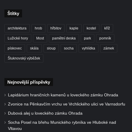
Mirošovicích
Štítky
Socha býka před areálem firmy 2JCP v
Račicích
architektura
hrob
hřbitov
kaple
kostel
kříž
Povodňový sloup II. v Dobříni
Lužické hory
Most
pamětní deska
park
pomník
Povodňový sloup I. v Dobříni
pískovec
skála
sloup
socha
vyhlídka
zámek
Pamětní kámen vodního díla Josefův Důl
Šluknovský výběžek
Socha svatého Floriána na domě čp. 3 v
Oparnu
Socha svaté Anny u domu čp. 3 v Oparnu
Nejnovější příspěvky
Lavička Václava Havla v Pardubicích
Lapidárium hraničních kamenů u loveckého zámku Ohrada
Lavička Václava Havla v Novém Boru
Zvonice na Pěnkavčím vrchu ve Vrchlického ulici ve Varnsdorfu
Lavička Václava Havla v Krásné Lípě
Dubová alej u loveckého zámku Ohrada
Upoutávka JduHřebenovkou u parkoviště
na Mezní Louce
Socha Posel na břehu Munického rybníka ve Hluboké nad
Vltavou
Kamenný obelisk na vyhlídce u Pravčické