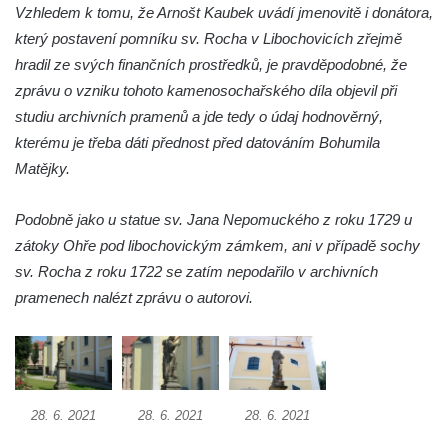
Vzhledem k tomu, že Arnošt Kaubek uvádí jmenovitě i donátora,
Socha Mystik v ZOO Hluboká
který postavení pomníku sv. Rocha v Libochovicích zřejmě
Reliéf Rodina a práce na budově záložny
hradil ze svých finančních prostředků, je pravděpodobné, že
čp. 69/1 v Českých Budějovicích
zprávu o vzniku tohoto kamenosochařského díla objevil při
Socha Jana Valeria Jirsíka u Černé věže v
studiu archivních pramenů a jde tedy o údaj hodnověrný,
Českých Budějovicích
kterému je třeba dáti přednost před datováním Bohumila
Matějky.
Socha Krista klesajícího pod křížem u
kostela svatého Mikuláše v Českých
Podobně jako u statue sv. Jana Nepomuckého z roku 1729 u
Budějovicích
zátoky Ohře pod libochovickým zámkem, ani v případě sochy
Socha svatého Jana Nepomuckého u
sv. Rocha z roku 1722 se zatím nepodařilo v archivních
kostela svaté Rodiny v Českých
pramenech nalézt zprávu o autorovi.
Budějovicích
Socha S tebou v parku na Senovážném
náměstí v Českých Budějovicích
Socha Tornádo v parku na Senovážném
28. 6. 2021
28. 6. 2021
28. 6. 2021
náměstí v Českých Budějovicích