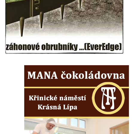
Kamenném Újezdě
Socha na náměstí J. V. Kamarýta ve
Velešíně
Pomník J. V. Kamarýta v Krumlovské ulici ve
Velešíně
Pamětní deska arcibiskupa Micara ve
vstupu do poutního místa Římov
Plastika Koule v Gutenbergově ulici v
Liberci
Pamětní deska Vojtěcha Kocmicha na
domě čp. 37 v ulici Betlém v Římově
Pomník na paměť zrušení roboty v Plavu
Socha vodníka v Plavu
Socha svatého Jana Nepomuckého v
Třebušíně
Pamětní deska Johanna Nepomuka