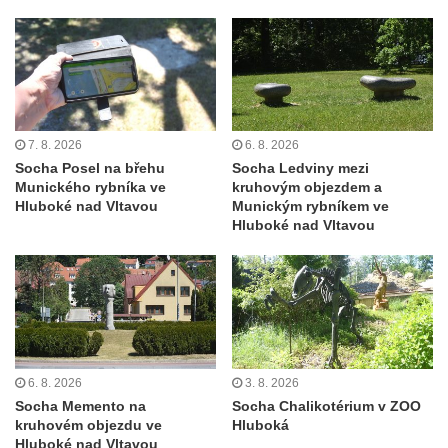
Socha Skupina jeřábů v Tierpark Chemnitz
Socha Panter v ZOO Leipzig
Socha Dívka s mušlí v ZOO Leipzig
Socha Tygr v ZOO Leipzig
Socha Atlet v ZOO Leipzig
7. 8. 2026
6. 8. 2026
Socha Marabu v ZOO Leipzig
Socha Posel na břehu
Socha Ledviny mezi
Munického rybníka ve
kruhovým objezdem a
Busta Karla Maxe Schneidera v ZOO
Hluboké nad Vltavou
Munickým rybníkem ve
Leipzig
Hluboké nad Vltavou
Socha Iásón v ZOO Leipzig
Socha Mladý slon v ZOO Leipzig
Socha Býk v ZOO Dresden
Socha Uprchlý otrok bojuje s divokým psem
v ZOO Dresden
6. 8. 2026
3. 8. 2026
Socha krokodýla v ZOO Dresden
Socha Memento na
Socha Chalikotérium v ZOO
kruhovém objezdu ve
Hluboká
Socha slona v ZOO Dresden
Hluboké nad Vltavou