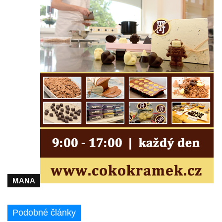
Fischera na domě čp. 5/16 na třídě 9.
května v Rumburku
Pamětní deska Johanna Neumanna
severně od Tokáně
Obrázek svatého Huberta na buku svatého
Huberta
Obrázek svatého Jakuba na skále u cesty
východně od Srbské Kamenice
Busta Jana Amose Komenského na domě
čp. 37 v Račicích
Socha ležícího koně v Sadech
Československé armády v Teplicích
Socha Medvídě v Tierpark Chemnitz
MANA
Sochy Ležící žena v Tierpark Chemnitz
Sochy Ptáci v Tierpark Chemnitz
Podobné články