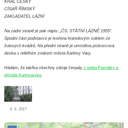
KRÁL ČESKÝ
Flamingo trůn v ZOO Hluboká
CÍSAŘ ŘÍMSKÝ
Lavička Kůň Převalského v ZOO Hluboká
ZAKLADATEL LÁZNÍ
Lysá nad Labem, barokní město Šporkovo
Na zadní straně je pak nápis: „ČS. STÁTNÍ LÁZNĚ 1955“.
Socha Opičákovník v ZOO Hluboká
Spodní část podstavce je tvořena hranolovým soklem ze
Socha Roháč v ZOO Hluboká
žulových kvádrů. Na přední straně je umístěna pískovcová
Socha Mystik v ZOO Hluboká
deska s reliéfním znakem města Karlovy Vary.
Reliéf Rodina a práce na budově záložny
čp. 69/1 v Českých Budějovicích
Hádám, že takřka všechny zdroje čerpaly
z webu Památky a
příroda Karlovarska
Socha Jana Valeria Jirsíka u Černé věže v
.
Českých Budějovicích
Socha Krista klesajícího pod křížem u
kostela svatého Mikuláše v Českých
Budějovicích
6. 5. 2017
Socha svatého Jana Nepomuckého u
kostela svaté Rodiny v Českých