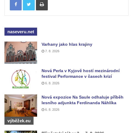
Pražské třídě v Českých Budějovicích
Socha Civilizovaní na Husově třídě v
Českých Budějovicích
Socha svatého Jana Nepomuckého Na
naseveru.net
Sadech u Mlýnské stoky v Českých
Varhany jako hlas krajiny
Budějovicích
7. 8. 2026
Sochy brouků u Mlýnské stoky v Českých
Budějovicích
Nová Perla v Kyjově hostí mezinárodní
Socha svatého Vincence Ferrerského na
festival Performance v časech krizí
nádvoří kláštera dominikánů v Českých
6. 8. 2026
Budějovicích
Socha svatého Zachariáše na nádvoří
Nová expozice Na Saule odhaluje příběh
lesního adjunkta Ferdinanda Náhlíka
kláštera dominikánů v Českých
6. 8. 2026
Budějovicích
výběžek.eu
Socha svatého Josefa na nádvoří kláštera
dominikánů v Českých Budějovicích