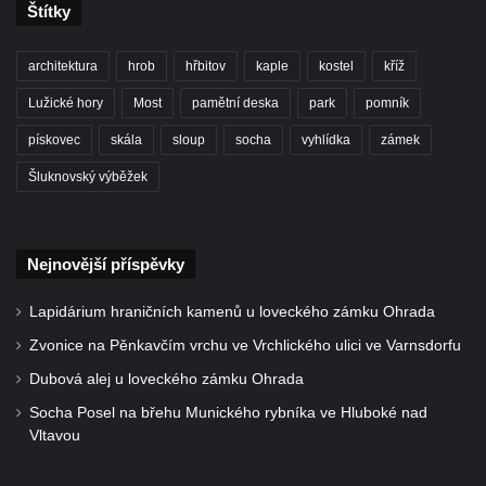
Štítky
Sochy „Klaun a dívenka“ v parku v centru
Hrobčic
architektura
hrob
hřbitov
kaple
kostel
kříž
Socha svatého Antonína poustevníka v
Lužické hory
Most
pamětní deska
park
pomník
Mirošovicích
pískovec
skála
sloup
socha
vyhlídka
zámek
Socha vodníka u požární nádrže v
Šluknovský výběžek
Mirošovicích
Socha býka před areálem firmy 2JCP v
Račicích
Nejnovější příspěvky
Povodňový sloup II. v Dobříni
Lapidárium hraničních kamenů u loveckého zámku Ohrada
Povodňový sloup I. v Dobříni
Zvonice na Pěnkavčím vrchu ve Vrchlického ulici ve Varnsdorfu
Pamětní kámen vodního díla Josefův Důl
Dubová alej u loveckého zámku Ohrada
Socha svatého Floriána na domě čp. 3 v
Oparnu
Socha Posel na břehu Munického rybníka ve Hluboké nad
Vltavou
Socha svaté Anny u domu čp. 3 v Oparnu
Lavička Václava Havla v Pardubicích