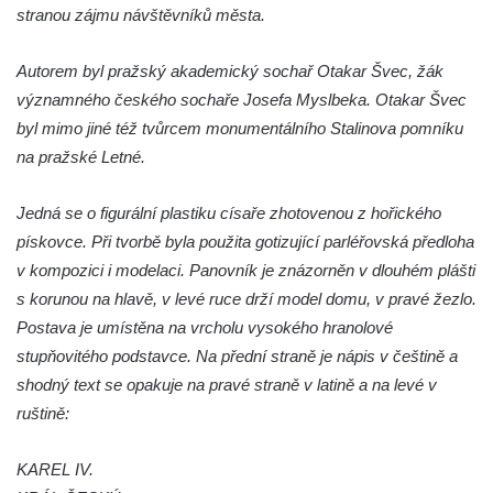
Socha Lišky v ZOO Hluboká
stranou zájmu návštěvníků města.
Socha Kudlanka v ZOO Hluboká
Autorem byl pražský akademický sochař Otakar Švec, žák
Socha Vlčice s mládětem v ZOO Hluboká
významného českého sochaře Josefa Myslbeka. Otakar Švec
Socha Rys číhající na srnu v ZOO Hluboká
byl mimo jiné též tvůrcem monumentálního Stalinova pomníku
Socha Orlice v ZOO Hluboká
na pražské Letné.
Socha Tygr v ZOO Hluboká
Socha Želva v ZOO Hluboká
Jedná se o figurální plastiku císaře zhotovenou z hořického
pískovce. Při tvorbě byla použita gotizující parléřovská předloha
Socha Kozorožec horský v ZOO Hluboká
v kompozici i modelaci. Panovník je znázorněn v dlouhém plášti
Socha Včela v ZOO Hluboká
s korunou na hlavě, v levé ruce drží model domu, v pravé žezlo.
Socha Housenka v ZOO Hluboká
Postava je umístěna na vrcholu vysokého hranolové
Socha Nosorožík v ZOO Hluboká
stupňovitého podstavce. Na přední straně je nápis v češtině a
Socha Rosomák v ZOO Hluboká
shodný text se opakuje na pravé straně v latině a na levé v
Socha Beruška v ZOO Hluboká
ruštině:
Socha Vážka v ZOO Hluboká
KAREL IV.
Socha Volavka v ZOO Hluboká