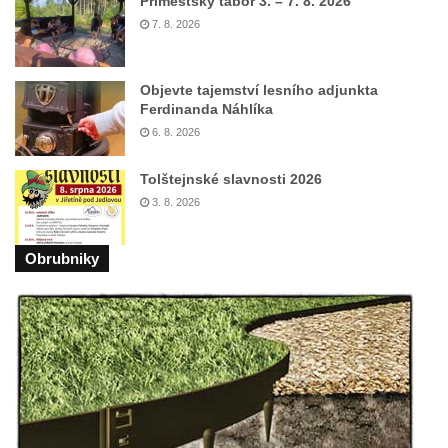
Příměstský tábor 3. – 7. 8. 2026
Socha svaté Anny na nádvoří kláštera
7. 8. 2026
dominikánů v Českých Budějovicích
Socha svatého Dominika na nádvoří
Objevte tajemství lesního adjunkta
kláštera dominikánů v Českých
Ferdinanda Náhlíka
Budějovicích
6. 8. 2026
Sousoší Kalvárie před klášterem
Tolštejnské slavnosti 2026
dominikánů u Piaristického náměstí v
3. 8. 2026
Českých Budějovicích
Socha svatého Václava u pramene v
Obrubniky
Semilech
Pamětní deska Tomáše Garrigue Masaryka
na radnici v Českých Budějovicích
Pamětní deska na biskupské rezidenci v
Českých Budějovicích
Pamětní deska Josefa Hloucha na
biskupské rezidenci v Českých