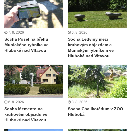
Socha ležícího koně v Sadech
Československé armády v Teplicích
Socha Medvídě v Tierpark Chemnitz
Sochy Ležící žena v Tierpark Chemnitz
7. 8. 2026
6. 8. 2026
Sochy Ptáci v Tierpark Chemnitz
Socha Posel na břehu
Socha Ledviny mezi
Munického rybníka ve
kruhovým objezdem a
Socha Skupina jeřábů v Tierpark Chemnitz
Hluboké nad Vltavou
Munickým rybníkem ve
Socha Panter v ZOO Leipzig
Hluboké nad Vltavou
Socha Dívka s mušlí v ZOO Leipzig
Socha Tygr v ZOO Leipzig
Socha Atlet v ZOO Leipzig
Socha Marabu v ZOO Leipzig
Busta Karla Maxe Schneidera v ZOO
6. 8. 2026
3. 8. 2026
Leipzig
Socha Memento na
Socha Chalikotérium v ZOO
kruhovém objezdu ve
Hluboká
Socha Iásón v ZOO Leipzig
Hluboké nad Vltavou
Socha Mladý slon v ZOO Leipzig