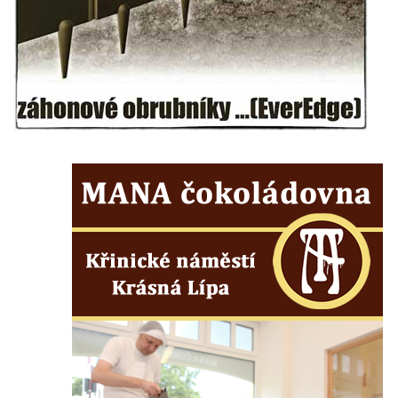
Budějovicích
Socha žáby u rybníčku na Náměstí v
Kamenném Újezdě
Pamětní kámen družebních obcí Kamenný
Újezd a Krauchthal v parku na Náměstí v
Kamenném Újezdě
Socha na náměstí J. V. Kamarýta ve
Velešíně
Pomník J. V. Kamarýta v Krumlovské ulici ve
Velešíně
Pamětní deska arcibiskupa Micara ve
vstupu do poutního místa Římov
Plastika Koule v Gutenbergově ulici v
Liberci
Pamětní deska Vojtěcha Kocmicha na
domě čp. 37 v ulici Betlém v Římově