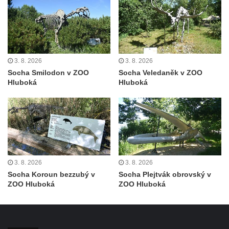
Socha Býk v ZOO Dresden
Socha Uprchlý otrok bojuje s divokým psem
v ZOO Dresden
Socha krokodýla v ZOO Dresden
3. 8. 2026
3. 8. 2026
Socha slona v ZOO Dresden
Socha Smilodon v ZOO
Socha Veledaněk v ZOO
Hluboká
Hluboká
Socha Faun s medvíďaty v ZOO Dresden
Socha divokého prasete před vstupem do
ZOO Dresden
Socha světce severně od Lužce nad
Vltavou
Pamětní kámen revitalizace Vltavy Vraňany
3. 8. 2026
3. 8. 2026
– Hořín u Lužce nad Vltavou
Socha Koroun bezzubý v
Socha Plejtvák obrovský v
ZOO Hluboká
ZOO Hluboká
Strom svobody a památník 100 let republiky
a 30. výročí listopadu 1989 v Hrobčicích
Boží muka v parku před domem čp. 17 v
Hrobčicích