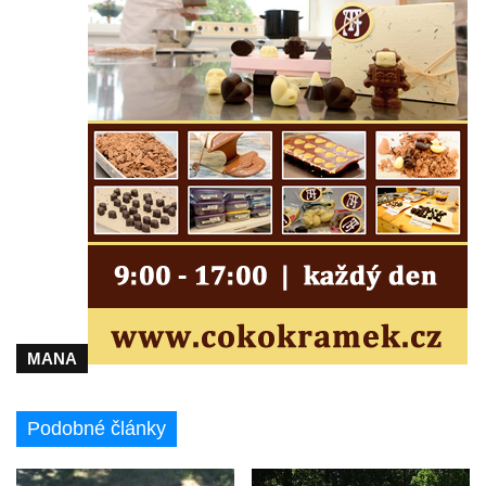
Pomník na paměť zrušení roboty v Plavu
Socha vodníka v Plavu
Socha svatého Jana Nepomuckého v
Třebušíně
Pamětní deska Johanna Nepomuka
Fischera na domě čp. 5/16 na třídě 9.
května v Rumburku
Pamětní deska Johanna Neumanna
severně od Tokáně
Obrázek svatého Huberta na buku svatého
Huberta
MANA
Obrázek svatého Jakuba na skále u cesty
východně od Srbské Kamenice
Podobné články
Busta Jana Amose Komenského na domě
čp. 37 v Račicích