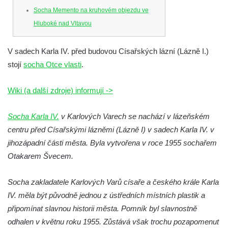
Socha Memento na kruhovém objezdu ve
Hluboké nad Vltavou
Socha Chalikotérium v ZOO Hluboká
V sadech Karla IV. před budovou Císařských lázní (Lázně I.)
Socha Smilodon v ZOO Hluboká
stojí
socha Otce vlasti
.
Socha Veledaněk v ZOO Hluboká
Socha Koroun bezzubý v ZOO Hluboká
Wiki (a další zdroje) informují ->
Socha Plejtvák obrovský v ZOO Hluboká
Socha Karla IV.
v Karlových Varech se nachází v lázeňském
Socha Medvěd jeskynní v ZOO Hluboká
centru před Císařskými lázněmi (Lázně I) v sadech Karla IV. v
Socha Mamutí lebka v ZOO Hluboká
jihozápadní části města. Byla vytvořena v roce 1955 sochařem
Socha Mamut srstnatý v ZOO Hluboká
Otakarem Švecem.
Socha Orel v ZOO Hluboká
Socha zakladatele Karlových Varů císaře a českého krále Karla
Socha Vydry si hrají v ZOO Hluboká
IV. měla být původně jednou z ústředních místních plastik a
Socha Přátelství v ZOO Hluboká
připomínat slavnou historii města. Pomník byl slavnostně
Socha Matka příroda v ZOO Hluboká
odhalen v květnu roku 1955. Zůstává však trochu pozapomenut