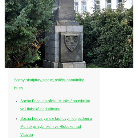
Sochy, skulptury, statue, reliéfy, památníky,
busty
Socha Posel na břehu Munického rybníka
ve Hluboké nad Vltavou
Socha Ledviny mezi kruhovým objezdem a
Munickým rybníkem ve Hluboké nad
Vltavou