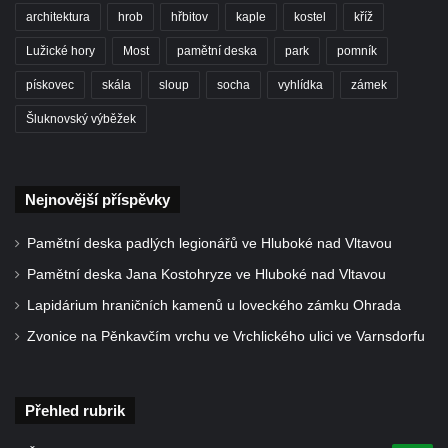
Socha divokého prasete před vstupem do
architektura
hrob
hřbitov
kaple
kostel
kříž
ZOO Dresden
Lužické hory
Most
pamětní deska
park
pomník
Socha světce severně od Lužce nad
pískovec
skála
sloup
socha
vyhlídka
zámek
Vltavou
Šluknovský výběžek
Pamětní kámen revitalizace Vltavy Vraňany
– Hořín u Lužce nad Vltavou
Strom svobody a památník 100 let republiky
Nejnovější příspěvky
a 30. výročí listopadu 1989 v Hrobčicích
Boží muka v parku před domem čp. 17 v
Pamětní deska padlých legionářů ve Hluboké nad Vltavou
Hrobčicích
Pamětní deska Jana Kostohryze ve Hluboké nad Vltavou
Sochy „Klaun a dívenka“ v parku v centru
Lapidárium hraničních kamenů u loveckého zámku Ohrada
Hrobčic
Zvonice na Pěnkavčím vrchu ve Vrchlického ulici ve Varnsdorfu
Socha svatého Antonína poustevníka v
Mirošovicích
Socha vodníka u požární nádrže v
Přehled rubrik
Mirošovicích