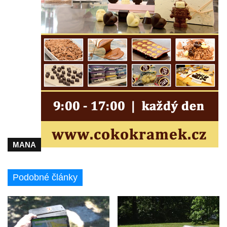
Socha na náměstí J. V. Kamarýta ve
Velešíně
Pomník J. V. Kamarýta v Krumlovské ulici ve
Velešíně
Pamětní deska arcibiskupa Micara ve
vstupu do poutního místa Římov
Plastika Koule v Gutenbergově ulici v
Liberci
Pamětní deska Vojtěcha Kocmicha na
domě čp. 37 v ulici Betlém v Římově
MANA
Pomník na paměť zrušení roboty v Plavu
Socha vodníka v Plavu
Podobné články
Socha svatého Jana Nepomuckého v
Třebušíně
Pamětní deska Johanna Nepomuka
Fischera na domě čp. 5/16 na třídě 9.