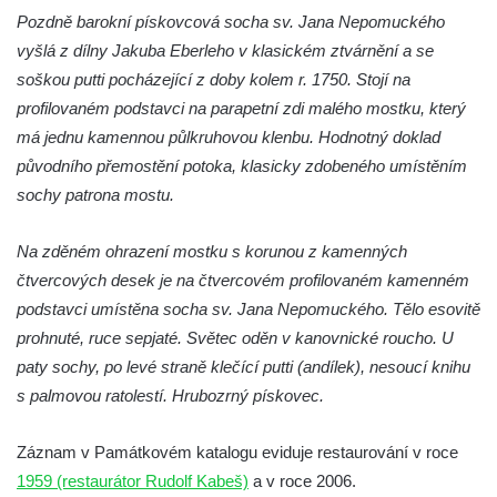
Socha Plejtvák obrovský v ZOO Hluboká
Pozdně barokní pískovcová socha sv. Jana Nepomuckého
vyšlá z dílny Jakuba Eberleho v klasickém ztvárnění a se
Socha Medvěd jeskynní v ZOO Hluboká
soškou putti pocházející z doby kolem r. 1750. Stojí na
Socha Mamutí lebka v ZOO Hluboká
profilovaném podstavci na parapetní zdi malého mostku, který
Socha Mamut srstnatý v ZOO Hluboká
má jednu kamennou půlkruhovou klenbu. Hodnotný doklad
Socha Orel v ZOO Hluboká
původního přemostění potoka, klasicky zdobeného umístěním
Socha Vydry si hrají v ZOO Hluboká
sochy patrona mostu.
Socha Přátelství v ZOO Hluboká
Na zděném ohrazení mostku s korunou z kamenných
Socha Matka příroda v ZOO Hluboká
čtvercových desek je na čtvercovém profilovaném kamenném
Socha Lišky v ZOO Hluboká
podstavci umístěna socha sv. Jana Nepomuckého. Tělo esovitě
Socha Kudlanka v ZOO Hluboká
prohnuté, ruce sepjaté. Světec oděn v kanovnické roucho. U
Socha Vlčice s mládětem v ZOO Hluboká
paty sochy, po levé straně klečící putti (andílek), nesoucí knihu
s palmovou ratolestí. Hrubozrný pískovec.
Socha Rys číhající na srnu v ZOO Hluboká
Socha Orlice v ZOO Hluboká
Záznam v Památkovém katalogu eviduje restaurování v roce
Socha Tygr v ZOO Hluboká
1959 (restaurátor Rudolf Kabeš)
a v roce 2006.