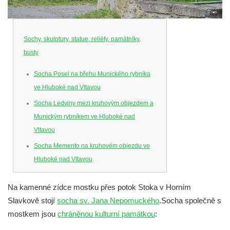
Sochy, skulptury, statue, reliéfy, památníky,
busty
Socha Posel na břehu Munického rybníka
ve Hluboké nad Vltavou
Socha Ledviny mezi kruhovým objezdem a
Munickým rybníkem ve Hluboké nad
Vltavou
Socha Memento na kruhovém objezdu ve
Hluboké nad Vltavou
Socha Chalikotérium v ZOO Hluboká
Na kamenné zídce mostku přes potok Stoka v Horním
Socha Smilodon v ZOO Hluboká
Slavkově stojí
socha sv. Jana Nepomuckého
.
Socha společně s
Socha Veledaněk v ZOO Hluboká
mostkem jsou
chráněnou kulturní památkou
:
Socha Koroun bezzubý v ZOO Hluboká