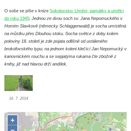
Socha Želva v ZOO Hluboká
Socha Kozorožec horský v ZOO Hluboká
O soše se píše v knize
Sokolovsko: Umění, památky a umělci
do roku 1945
:
Jednou ze dvou soch sv. Jana Nepomuckého v
Socha Včela v ZOO Hluboká
Horním Slavkově (německy Schlaggenwald) je socha umístěná
Socha Housenka v ZOO Hluboká
na můstku přes Dlouhou stoku. Socha světce z doby kolem
Socha Nosorožík v ZOO Hluboká
poloviny 18. století je zde pojata odlišně od ustáleného
Socha Rosomák v ZOO Hluboká
brokofovského typu; na jednom koleni klečící Jan Nepomucký v
Socha Beruška v ZOO Hluboká
kanovnickém rouchu a se sepjatýma rukama čte zbožně z
knihy, již nad hlavou drží andílek.
Socha Vážka v ZOO Hluboká
Socha Volavka v ZOO Hluboká
Flamingo trůn v ZOO Hluboká
Lavička Kůň Převalského v ZOO Hluboká
16. 7. 2014
Lysá nad Labem, barokní město Šporkovo
Socha Opičákovník v ZOO Hluboká
Socha Roháč v ZOO Hluboká
Socha Mystik v ZOO Hluboká