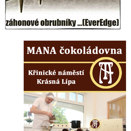
Českých Budějovicích
Socha svatého Václava u pramene v
Semilech
Pamětní deska Tomáše Garrigue Masaryka
na radnici v Českých Budějovicích
Pamětní deska na biskupské rezidenci v
Českých Budějovicích
Pamětní deska Josefa Hloucha na
biskupské rezidenci v Českých
Budějovicích
Socha žáby u rybníčku na Náměstí v
Kamenném Újezdě
Pamětní kámen družebních obcí Kamenný
Újezd a Krauchthal v parku na Náměstí v
Kamenném Újezdě