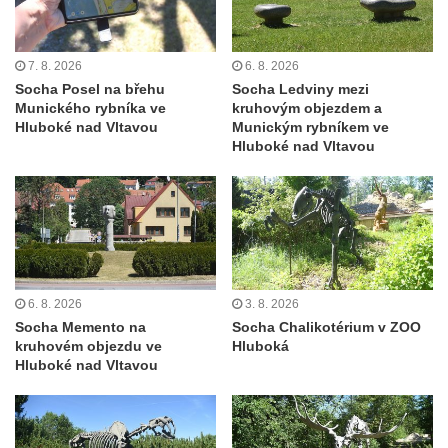
května v Rumburku
Pamětní deska Johanna Neumanna
severně od Tokáně
7. 8. 2026
6. 8. 2026
Socha Posel na břehu
Socha Ledviny mezi
Obrázek svatého Huberta na buku svatého
Munického rybníka ve
kruhovým objezdem a
Huberta
Hluboké nad Vltavou
Munickým rybníkem ve
Hluboké nad Vltavou
Obrázek svatého Jakuba na skále u cesty
východně od Srbské Kamenice
Busta Jana Amose Komenského na domě
čp. 37 v Račicích
Socha ležícího koně v Sadech
Československé armády v Teplicích
6. 8. 2026
3. 8. 2026
Socha Medvídě v Tierpark Chemnitz
Socha Memento na
Socha Chalikotérium v ZOO
kruhovém objezdu ve
Hluboká
Sochy Ležící žena v Tierpark Chemnitz
Hluboké nad Vltavou
Sochy Ptáci v Tierpark Chemnitz
Socha Skupina jeřábů v Tierpark Chemnitz