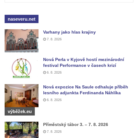
Pomník Vojtěcha Adalberta Lanny v parku
Na Sadech v Českých Budějovicích
naseveru.net
Pomník Přemysla Otakara II. v parku Na
Varhany jako hlas krajiny
Sadech v Českých Budějovicích
7. 8. 2026
Socha Mateřství v parku Na Sadech v
Českých Budějovicích
Nová Perla v Kyjově hostí mezinárodní
Památník Otokara Mokrého v parku Na
festival Performance v časech krizí
Sadech v Českých Budějovicích
6. 8. 2026
Poslední dochovaný tramvajový sloup na
Pražské třídě v Českých Budějovicích
Nová expozice Na Saule odhaluje příběh
lesního adjunkta Ferdinanda Náhlíka
Socha Civilizovaní na Husově třídě v
6. 8. 2026
Českých Budějovicích
výběžek.eu
Socha svatého Jana Nepomuckého Na
Sadech u Mlýnské stoky v Českých
Příměstský tábor 3. – 7. 8. 2026
Budějovicích
7. 8. 2026
Sochy brouků u Mlýnské stoky v Českých