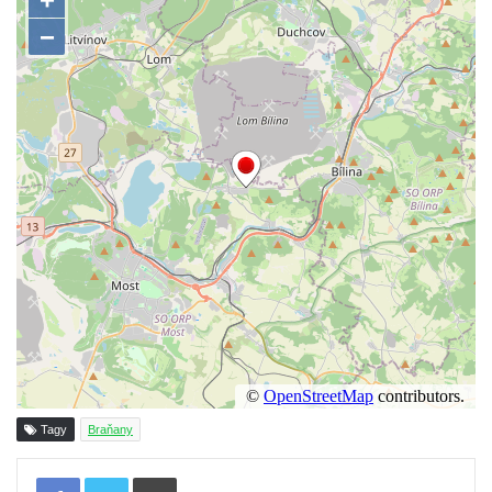
Socha Rys číhající na srnu v ZOO Hluboká
Socha Orlice v ZOO Hluboká
Socha Tygr v ZOO Hluboká
Socha Želva v ZOO Hluboká
Socha Kozorožec horský v ZOO Hluboká
Socha Včela v ZOO Hluboká
Socha Housenka v ZOO Hluboká
Socha Nosorožík v ZOO Hluboká
Socha Rosomák v ZOO Hluboká
Socha Beruška v ZOO Hluboká
Lysá nad Labem, barokní město Šporkovo
Socha Vážka v ZOO Hluboká
Tagy
Braňany
Socha Volavka v ZOO Hluboká
Flamingo trůn v ZOO Hluboká
Tisknout