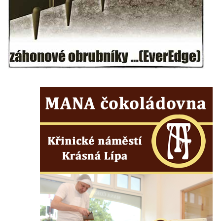
Českých Budějovicích
Socha svatého Jana Nepomuckého Na
Sadech u Mlýnské stoky v Českých
Budějovicích
Sochy brouků u Mlýnské stoky v Českých
Budějovicích
Socha svatého Vincence Ferrerského na
nádvoří kláštera dominikánů v Českých
Budějovicích
Socha svatého Zachariáše na nádvoří
kláštera dominikánů v Českých
Budějovicích
Socha svatého Václava u pramene v
Semilech
Socha svatého Josefa na nádvoří kláštera
dominikánů v Českých Budějovicích