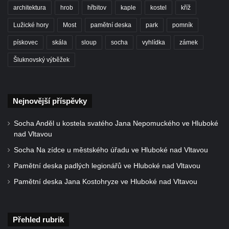
architektura
hrob
hřbitov
kaple
kostel
kříž
Sochy Ležící žena v Tierpark Chemnitz
Lužické hory
Most
pamětní deska
park
pomník
Sochy Ptáci v Tierpark Chemnitz
pískovec
skála
sloup
socha
vyhlídka
zámek
Socha Skupina jeřábů v Tierpark Chemnitz
Šluknovský výběžek
Socha Panter v ZOO Leipzig
Socha Dívka s mušlí v ZOO Leipzig
Socha Tygr v ZOO Leipzig
Nejnovější příspěvky
Socha Atlet v ZOO Leipzig
Socha Anděl u kostela svatého Jana Nepomuckého ve Hluboké
Socha Marabu v ZOO Leipzig
nad Vltavou
Busta Karla Maxe Schneidera v ZOO
Socha Na zídce u městského úřadu ve Hluboké nad Vltavou
Leipzig
Pamětní deska padlých legionářů ve Hluboké nad Vltavou
Socha Iásón v ZOO Leipzig
Pamětní deska Jana Kostohryze ve Hluboké nad Vltavou
Socha Mladý slon v ZOO Leipzig
Socha Býk v ZOO Dresden
Socha Uprchlý otrok bojuje s divokým psem
Přehled rubrik