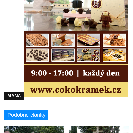
Socha svaté Anny na nádvoří kláštera
dominikánů v Českých Budějovicích
Socha svatého Dominika na nádvoří
kláštera dominikánů v Českých
Budějovicích
Sousoší Kalvárie před klášterem
dominikánů u Piaristického náměstí v
Českých Budějovicích
Pamětní deska Tomáše Garrigue Masaryka
na radnici v Českých Budějovicích
Pamětní deska na biskupské rezidenci v
Českých Budějovicích
MANA
Pamětní deska Josefa Hloucha na
biskupské rezidenci v Českých
Podobné články
Budějovicích
Socha žáby u rybníčku na Náměstí v