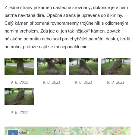
Socha Chalikotérium v ZOO Hluboká
Z jedné strany je kámen částečně srovnaný, dokonce je v něm
Socha Smilodon v ZOO Hluboká
patrná navrtaná díra. Opačná strana je upravena do šikminy.
Socha Veledaněk v ZOO Hluboká
Celý kámen připomíná rovnoramenný trojúhelník s odlomeným
horním vrcholem. Zda jde o „jen tak nějaký“ kámen, zbytek
Socha Koroun bezzubý v ZOO Hluboká
nějakého pomníku nebo sokl pro chybějící pamětní desku, tvrdit
Socha Plejtvák obrovský v ZOO Hluboká
nemohu, protože najít se mi nepodařilo nic.
Socha Medvěd jeskynní v ZOO Hluboká
Socha Mamutí lebka v ZOO Hluboká
Socha Mamut srstnatý v ZOO Hluboká
Socha Orel v ZOO Hluboká
9. 8. 2021
9. 8. 2021
9. 8. 2021
9. 8. 2021
Socha Vydry si hrají v ZOO Hluboká
Socha Přátelství v ZOO Hluboká
Socha Matka příroda v ZOO Hluboká
9. 8. 2021
Socha Lišky v ZOO Hluboká
Socha Kudlanka v ZOO Hluboká
Socha Vlčice s mládětem v ZOO Hluboká