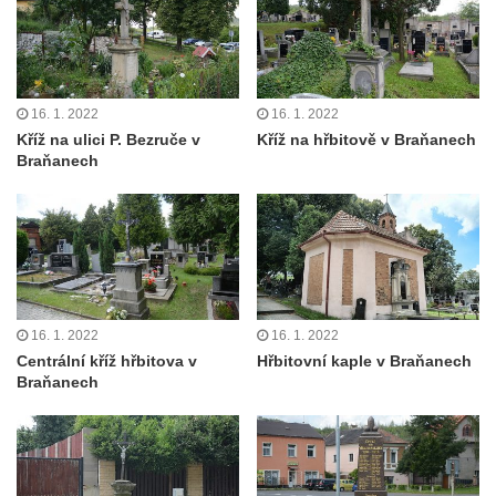
Kamenném Újezdě
Pamětní kámen družebních obcí Kamenný
Újezd a Krauchthal v parku na Náměstí v
Kamenném Újezdě
16. 1. 2022
16. 1. 2022
Socha na náměstí J. V. Kamarýta ve
Kříž na ulici P. Bezruče v
Kříž na hřbitově v Braňanech
Braňanech
Velešíně
Pomník J. V. Kamarýta v Krumlovské ulici ve
Velešíně
Pamětní deska arcibiskupa Micara ve
vstupu do poutního místa Římov
Plastika Koule v Gutenbergově ulici v
16. 1. 2022
16. 1. 2022
Liberci
Centrální kříž hřbitova v
Hřbitovní kaple v Braňanech
Braňanech
Pamětní deska Vojtěcha Kocmicha na
domě čp. 37 v ulici Betlém v Římově
Pomník na paměť zrušení roboty v Plavu
Socha vodníka v Plavu