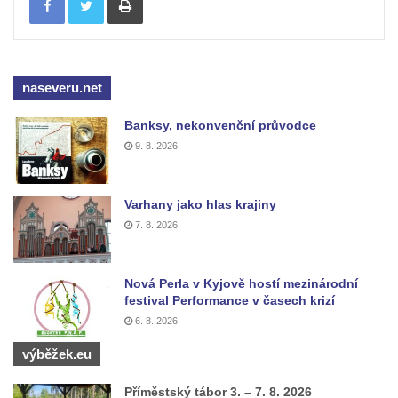
Lavička Kůň Převalského v ZOO Hluboká
Socha Opičákovník v ZOO Hluboká
Socha Roháč v ZOO Hluboká
naseveru.net
Socha Mystik v ZOO Hluboká
Reliéf Rodina a práce na budově záložny
Banksy, nekonvenční průvodce
9. 8. 2026
čp. 69/1 v Českých Budějovicích
Socha Jana Valeria Jirsíka u Černé věže v
Českých Budějovicích
Varhany jako hlas krajiny
Socha Krista klesajícího pod křížem u
7. 8. 2026
kostela svatého Mikuláše v Českých
Budějovicích
Nová Perla v Kyjově hostí mezinárodní
Socha svatého Jana Nepomuckého u
festival Performance v časech krizí
6. 8. 2026
kostela svaté Rodiny v Českých
Budějovicích
výběžek.eu
Socha S tebou v parku na Senovážném
Příměstský tábor 3. – 7. 8. 2026
náměstí v Českých Budějovicích