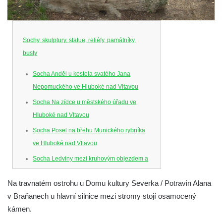
Sochy, skulptury, statue, reliéfy, památníky,
busty
Socha Anděl u kostela svatého Jana
Nepomuckého ve Hluboké nad Vltavou
Socha Na zídce u městského úřadu ve
Hluboké nad Vltavou
Socha Posel na břehu Munického rybníka
ve Hluboké nad Vltavou
Socha Ledviny mezi kruhovým objezdem a
Munickým rybníkem ve Hluboké nad
Na travnatém ostrohu u Domu kultury Severka / Potravin Alana
Vltavou
v Braňanech u hlavní silnice mezi stromy stojí osamocený
Socha Memento na kruhovém objezdu ve
kámen.
Hluboké nad Vltavou