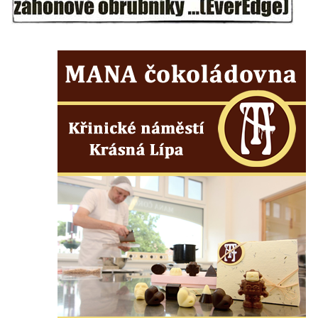
Socha Tygr v ZOO Leipzig
Socha Atlet v ZOO Leipzig
Socha Marabu v ZOO Leipzig
Busta Karla Maxe Schneidera v ZOO
Leipzig
Socha Iásón v ZOO Leipzig
Socha Mladý slon v ZOO Leipzig
Socha Býk v ZOO Dresden
Socha Uprchlý otrok bojuje s divokým psem
v ZOO Dresden
Socha krokodýla v ZOO Dresden
Socha slona v ZOO Dresden
Socha Faun s medvíďaty v ZOO Dresden
Socha divokého prasete před vstupem do
ZOO Dresden