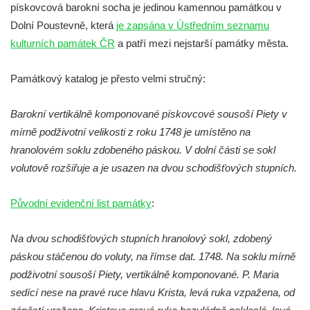
pískovcová barokní socha je jedinou kamennou památkou v
Socha Medvěd jeskynní v ZOO Hluboká
Dolní Poustevně, která
je zapsána v Ústředním seznamu
Socha Mamutí lebka v ZOO Hluboká
kulturních památek ČR
a patří mezi nejstarší památky města.
Socha Mamut srstnatý v ZOO Hluboká
Socha Orel v ZOO Hluboká
Památkový katalog je přesto velmi stručný:
Socha Vydry si hrají v ZOO Hluboká
Barokní vertikálně komponované pískovcové sousoší Piety v
Socha Přátelství v ZOO Hluboká
mírně podživotní velikosti z roku 1748 je umístěno na
Socha Matka příroda v ZOO Hluboká
hranolovém soklu zdobeného páskou. V dolní části se sokl
Socha Lišky v ZOO Hluboká
volutově rozšiřuje a je usazen na dvou schodišťových stupních.
Socha Kudlanka v ZOO Hluboká
Původní evidenční list památky
Socha Vlčice s mládětem v ZOO Hluboká
:
Socha Rys číhající na srnu v ZOO Hluboká
Na dvou schodišťových stupních hranolový sokl, zdobený
Socha Orlice v ZOO Hluboká
páskou stáčenou do voluty, na římse dat. 1748. Na soklu mírně
Socha Tygr v ZOO Hluboká
podživotní sousoší Piety, vertikálně komponované. P. Maria
Socha Želva v ZOO Hluboká
sedící nese na pravé ruce hlavu Krista, levá ruka vzpažena, od
Socha Kozorožec horský v ZOO Hluboká