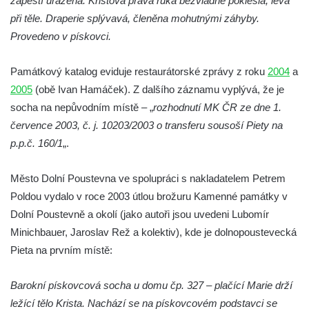
zápěstí uražena. Kristova pravá ruka bezvládně pokleslá, levá
při těle. Draperie splývavá, členěna mohutnými záhyby.
Socha Včela v ZOO Hluboká
Provedeno v pískovci.
Socha Housenka v ZOO Hluboká
Socha Nosorožík v ZOO Hluboká
Památkový katalog eviduje restaurátorské zprávy z roku
2004
a
Socha Rosomák v ZOO Hluboká
2005
(obě Ivan Hamáček). Z dalšího záznamu vyplývá, že je
socha na nepůvodním místě – „
Socha Beruška v ZOO Hluboká
rozhodnutí MK ČR ze dne 1.
července 2003, č. j. 10203/2003 o transferu sousoší Piety na
Socha Vážka v ZOO Hluboká
p.p.č. 160/1
„.
Socha Volavka v ZOO Hluboká
Flamingo trůn v ZOO Hluboká
Město Dolní Poustevna ve spolupráci s nakladatelem Petrem
Lavička Kůň Převalského v ZOO Hluboká
Poldou vydalo v roce 2003 útlou brožuru Kamenné památky v
Dolní Poustevně a okolí (jako autoři jsou uvedeni Lubomír
Lysá nad Labem, barokní město Šporkovo
Minichbauer, Jaroslav Rež a kolektiv), kde je dolnopoustevecká
Socha Opičákovník v ZOO Hluboká
Pieta na prvním místě:
Socha Roháč v ZOO Hluboká
Socha Mystik v ZOO Hluboká
Barokní pískovcová socha u domu čp. 327 – plačící Marie drží
Reliéf Rodina a práce na budově záložny
ležící tělo Krista. Nachází se na pískovcovém podstavci se