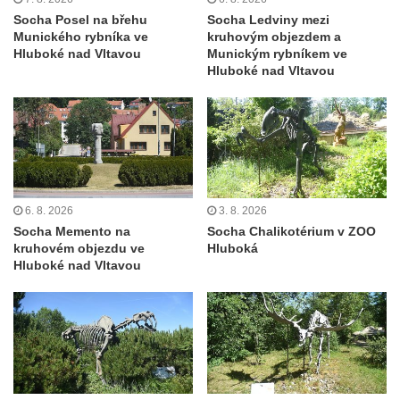
Račicích
Socha Posel na břehu
Socha Ledviny mezi
Povodňový sloup II. v Dobříni
Munického rybníka ve
kruhovým objezdem a
Hluboké nad Vltavou
Munickým rybníkem ve
Povodňový sloup I. v Dobříni
Hluboké nad Vltavou
Pamětní kámen vodního díla Josefův Důl
Socha svatého Floriána na domě čp. 3 v
Oparnu
Socha svaté Anny u domu čp. 3 v Oparnu
Lavička Václava Havla v Pardubicích
6. 8. 2026
3. 8. 2026
Lavička Václava Havla v Novém Boru
Socha Memento na
Socha Chalikotérium v ZOO
kruhovém objezdu ve
Hluboká
Lavička Václava Havla v Krásné Lípě
Hluboké nad Vltavou
Upoutávka JduHřebenovkou u parkoviště
na Mezní Louce
Kamenný obelisk na vyhlídce u Pravčické
brány
Sousoší svatého Václava, svatého Floriána