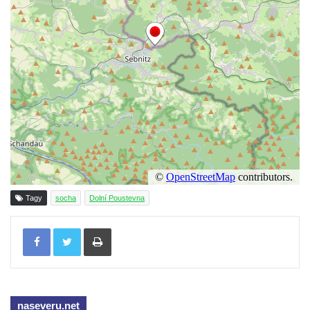
Socha svatého Václava u pramene v
Semilech
Pamětní deska Tomáše Garrigue Masaryka
na radnici v Českých Budějovicích
Pamětní deska na biskupské rezidenci v
Českých Budějovicích
Pamětní deska Josefa Hloucha na
biskupské rezidenci v Českých
Budějovicích
Socha žáby u rybníčku na Náměstí v
Tagy
socha
Dolní Poustevna
Kamenném Újezdě
Tisknout
Pamětní kámen družebních obcí Kamenný
Újezd a Krauchthal v parku na Náměstí v
Kamenném Újezdě
Socha na náměstí J. V. Kamarýta ve
Velešíně
naseveru.net