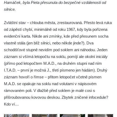
Hamáček, byla Pieta přesunuta do bezpečné vzdálenosti od
Na Sadech v Českých Budějovicích
silnice.
Pomník Přemysla Otakara II. v parku Na
Sadech v Českých Budějovicích
Zvláštní stav – chlouba města, zrestaurovaná. Přesto levá ruka
Socha Mateřství v parku Na Sadech v
od zápěstí chybí, minimálně od roku 1967, kdy byla pořízena
Českých Budějovicích
evidenční karta. Nikde ani zmínky, kde před přesunem socha
Památník Otokara Mokrého v parku Na
vlastně stála (jen blíž silnici, nebo někde jinde?). Dva
Sadech v Českých Budějovicích
schodišťové stupně nevidím pod soklem ani náhodou. Jeden
záznam si všímá letopočtu na soklu, pomíjí ale okolní iniciály
Poslední dochovaný tramvajový sloup na
(přímo pod letopočtem M.A.D., na druhém stupni nad ním
Pražské třídě v Českých Budějovicích
I.T.A.D. – první je možná J., třetí písmeno jen hádám). Druhý
Socha Civilizovaní na Husově třídě v
záznam hovoří o římse – přitom letopočet včetně písmen
Českých Budějovicích
M.A.D. se opakuje na soklu nad volutami v nápisovém
Socha svatého Jana Nepomuckého Na
rámovaném poli. V dlažbě před soklem je malé cosi s
Sadech u Mlýnské stoky v Českých
přišroubovanou kovovou deskou. Zbytek zničené infocedule?
Budějovicích
Kdo ví…
Sochy brouků u Mlýnské stoky v Českých
Budějovicích