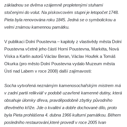
čp. 69/1 v Českých Budějovicích
základnou se dvěma vzájemně propletenými stuhami
stočenými do volut. Na pískovcovém stupni je letopočet 1748.
Socha Jana Valeria Jirsíka u Černé věže v
Pieta byla renovována roku 1845. Jedná se o symbolickou a
Českých Budějovicích
velmi známou kamennou památku.
Socha Krista klesajícího pod křížem u
kostela svatého Mikuláše v Českých
V publikaci Dolní Poustevna – kapitoly z vlastivědy města Dolní
Budějovicích
Poustevna včetně jeho částí Horní Poustevna, Markéta, Nová
Socha svatého Jana Nepomuckého u
Víska a Karlín autorů Václav Beran, Václav Houfek a Tomáš
kostela svaté Rodiny v Českých
Okurka (pro město Dolní Poustevna vydalo Muzeum města
Budějovicích
Ústí nad Labem v roce 2008) další zajímavosti:
Socha S tebou v parku na Senovážném
náměstí v Českých Budějovicích
Socha vytvořená neznámým kamenosochařským mistrem má
Socha Tornádo v parku na Senovážném
v zadní partii relikviář v podobě uzavřené kamenné dutiny, která
náměstí v Českých Budějovicích
obsahuje úlomky dřeva, pravděpodobně zbytky původního
dřevěného kříže. Jde o kvalitní a dobře dochované dílo, proto
Sousoší Humanoidi na Lannově třídě v
byla Pieta prohlášena 4. dubna 1966 kulturní památkou. Během
Českých Budějovicích
posledního restaurování,které provedl v roce 2005 Ivan
Pomník Vojtěcha Adalberta Lanny v parku