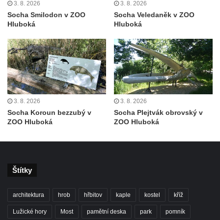
a svatého Jana Nepomuckého východně
3. 8. 2026
3. 8. 2026
Socha Smilodon v ZOO
Socha Veledaněk v ZOO
od Mezné
Hluboká
Hluboká
Socha vodníka na trase naučné stezky v
Srbské Kamenici
Podstavec v zámecké zahradě v Duchcově
Sousoší dětí u obecního úřadu v Janově
Socha Andromedé u pavilonu Reinerovy
fresky v Duchcově
3. 8. 2026
3. 8. 2026
Socha Koroun bezzubý v
Socha Plejtvák obrovský v
Socha Amfitrité u pavilonu Reinerovy fresky
ZOO Hluboká
ZOO Hluboká
v Duchcově
Socha Flóry u pavilonu Reinerovy fresky v
Duchcově
Štítky
Socha Afrodité u pavilonu Reinerovy fresky
v Duchcově
architektura
hrob
hřbitov
kaple
kostel
kříž
Pamětní kámen rybníka Barbory v
Lužické hory
Most
pamětní deska
park
pomník
Duchcově