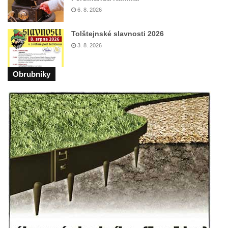
Pamětní deska Johanna Neumanna
6. 8. 2026
severně od Tokáně
Obrázek svatého Huberta na buku svatého
Tolštejnské slavnosti 2026
Huberta
3. 8. 2026
Obrázek svatého Jakuba na skále u cesty
Obrubniky
východně od Srbské Kamenice
Busta Jana Amose Komenského na domě
čp. 37 v Račicích
Socha ležícího koně v Sadech
Československé armády v Teplicích
Socha Medvídě v Tierpark Chemnitz
Sochy Ležící žena v Tierpark Chemnitz
Sochy Ptáci v Tierpark Chemnitz
Socha Skupina jeřábů v Tierpark Chemnitz
Socha Panter v ZOO Leipzig
Socha Dívka s mušlí v ZOO Leipzig