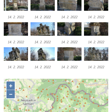
Socha svatého Vincence Ferrerského na
nádvoří kláštera dominikánů v Českých
14. 2. 2022
14. 2. 2022
14. 2. 2022
14. 2. 2022
Budějovicích
Socha svatého Zachariáše na nádvoří
kláštera dominikánů v Českých
Budějovicích
14. 2. 2022
14. 2. 2022
14. 2. 2022
14. 2. 2022
Socha svatého Josefa na nádvoří kláštera
dominikánů v Českých Budějovicích
Socha svaté Anny na nádvoří kláštera
14. 2. 2022
14. 2. 2022
14. 2. 2022
14. 2. 2022
dominikánů v Českých Budějovicích
Socha svatého Dominika na nádvoří
kláštera dominikánů v Českých
Budějovicích
Sousoší Kalvárie před klášterem
dominikánů u Piaristického náměstí v
Českých Budějovicích