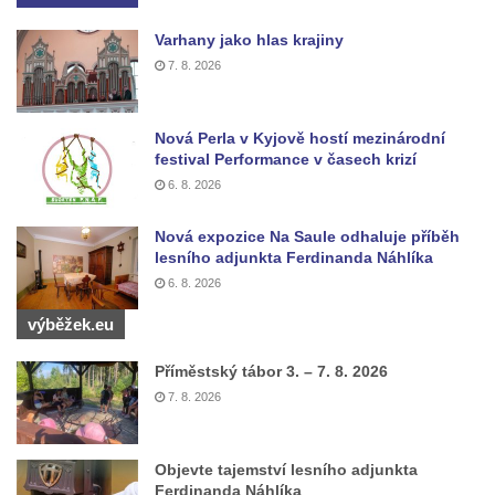
Pomník J. V. Kamarýta v Krumlovské ulici ve
Varhany jako hlas krajiny
Velešíně
7. 8. 2026
Pamětní deska arcibiskupa Micara ve
vstupu do poutního místa Římov
Nová Perla v Kyjově hostí mezinárodní
Plastika Koule v Gutenbergově ulici v
festival Performance v časech krizí
Liberci
6. 8. 2026
Pamětní deska Vojtěcha Kocmicha na
Nová expozice Na Saule odhaluje příběh
domě čp. 37 v ulici Betlém v Římově
lesního adjunkta Ferdinanda Náhlíka
Pomník na paměť zrušení roboty v Plavu
6. 8. 2026
Socha vodníka v Plavu
výběžek.eu
Socha svatého Jana Nepomuckého v
Příměstský tábor 3. – 7. 8. 2026
Třebušíně
7. 8. 2026
Pamětní deska Johanna Nepomuka
Fischera na domě čp. 5/16 na třídě 9.
května v Rumburku
Objevte tajemství lesního adjunkta
Ferdinanda Náhlíka