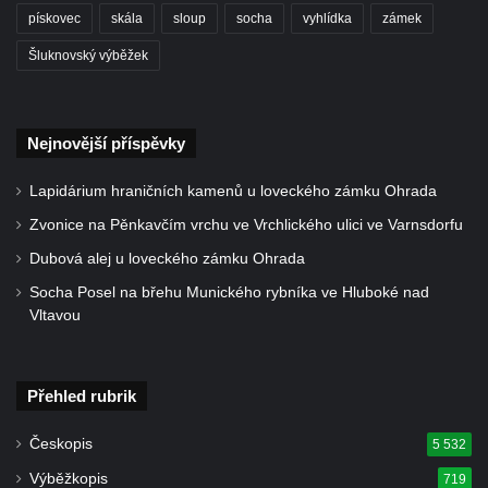
Delfín na Sfingovém rybníku v zámeckém
pískovec
skála
sloup
socha
vyhlídka
zámek
parku v Duchcově
Šluknovský výběžek
Sfinga II. na Sfingovém rybníku v
zámeckém parku v Duchcově
Nejnovější příspěvky
Sfinga I. na Sfingovém rybníku v zámeckém
parku v Duchcově
Lapidárium hraničních kamenů u loveckého zámku Ohrada
Socha Minervy na nádvoří zámku v
Zvonice na Pěnkavčím vrchu ve Vrchlického ulici ve Varnsdorfu
Duchcově
Dubová alej u loveckého zámku Ohrada
Socha Herkula se saní na nádvoří zámku v
Socha Posel na břehu Munického rybníka ve Hluboké nad
Duchcově
Vltavou
Socha Herkula se lvem na nádvoří zámku v
Duchcově
Socha Marse na nádvoří zámku v
Přehled rubrik
Duchcově
Českopis
5 532
Socha svatého Václava u kostela
Výběžkopis
719
Zvěstování Panny Marie v Duchcově