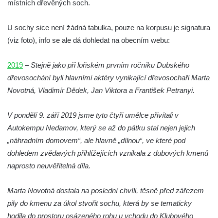
místních dřevěných soch.
Socha Koroun bezzubý v ZOO Hluboká
Socha Plejtvák obrovský v ZOO Hluboká
U sochy sice není žádná tabulka, pouze na korpusu je signatura
(viz foto), info se ale dá dohledat na obecním webu:
Socha Medvěd jeskynní v ZOO Hluboká
Socha Mamutí lebka v ZOO Hluboká
2019
–
Stejně jako při loňském prvním ročníku Dubského
Socha Mamut srstnatý v ZOO Hluboká
dřevosochání byli hlavními aktéry vynikající dřevosochaři Marta
Socha Orel v ZOO Hluboká
Novotná, Vladimír Dědek, Jan Viktora a František Petranyi.
Socha Vydry si hrají v ZOO Hluboká
V pondělí 9. září 2019 jsme tyto čtyři umělce přivítali v
Socha Přátelství v ZOO Hluboká
Autokempu Nedamov, který se až do pátku stal nejen jejich
Socha Matka příroda v ZOO Hluboká
„náhradním domovem“, ale hlavně „dílnou“, ve které pod
Socha Lišky v ZOO Hluboká
dohledem zvědavých přihlížejících vznikala z dubových kmenů
Socha Kudlanka v ZOO Hluboká
naprosto neuvěřitelná díla.
Socha Vlčice s mládětem v ZOO Hluboká
Marta Novotná dostala na poslední chvíli, těsně před zářezem
Socha Rys číhající na srnu v ZOO Hluboká
pily do kmenu za úkol stvořit sochu, která by se tematicky
Socha Orlice v ZOO Hluboká
hodila do prostoru osázeného rohu u vchodu do Klubového