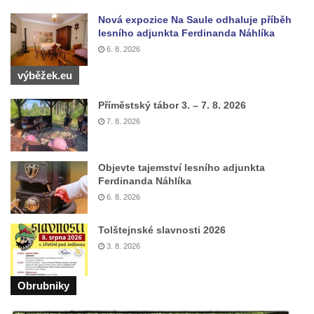
Sousoší Kalvárie před klášterem
Nová expozice Na Saule odhaluje příběh
dominikánů u Piaristického náměstí v
lesního adjunkta Ferdinanda Náhlíka
Českých Budějovicích
6. 8. 2026
Socha svatého Václava u pramene v
výběžek.eu
Semilech
Pamětní deska Tomáše Garrigue Masaryka
Příměstský tábor 3. – 7. 8. 2026
7. 8. 2026
na radnici v Českých Budějovicích
Pamětní deska na biskupské rezidenci v
Českých Budějovicích
Objevte tajemství lesního adjunkta
Ferdinanda Náhlíka
Pamětní deska Josefa Hloucha na
6. 8. 2026
biskupské rezidenci v Českých
Budějovicích
Tolštejnské slavnosti 2026
Socha žáby u rybníčku na Náměstí v
3. 8. 2026
Kamenném Újezdě
Pamětní kámen družebních obcí Kamenný
Obrubniky
Újezd a Krauchthal v parku na Náměstí v