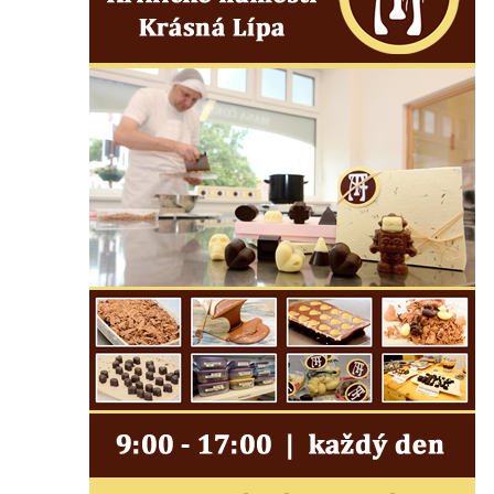
Fischera na domě čp. 5/16 na třídě 9.
května v Rumburku
Pamětní deska Johanna Neumanna
severně od Tokáně
Obrázek svatého Huberta na buku svatého
Huberta
Obrázek svatého Jakuba na skále u cesty
východně od Srbské Kamenice
Busta Jana Amose Komenského na domě
čp. 37 v Račicích
Socha ležícího koně v Sadech
Československé armády v Teplicích
Socha Medvídě v Tierpark Chemnitz
Sochy Ležící žena v Tierpark Chemnitz
Sochy Ptáci v Tierpark Chemnitz