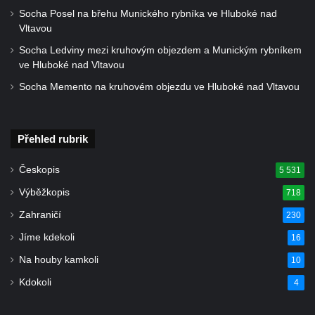
brány
Socha Posel na břehu Munického rybníka ve Hluboké nad
Vltavou
Sousoší svatého Václava, svatého Floriána
Socha Ledviny mezi kruhovým objezdem a Munickým rybníkem
a svatého Jana Nepomuckého východně
ve Hluboké nad Vltavou
od Mezné
Socha Memento na kruhovém objezdu ve Hluboké nad Vltavou
Socha vodníka na trase naučné stezky v
Srbské Kamenici
Podstavec v zámecké zahradě v Duchcově
Přehled rubrik
Sousoší dětí u obecního úřadu v Janově
Českopis
5 531
Socha Andromedé u pavilonu Reinerovy
Výběžkopis
718
fresky v Duchcově
Zahraničí
230
Socha Amfitrité u pavilonu Reinerovy fresky
v Duchcově
Jíme kdekoli
16
Socha Flóry u pavilonu Reinerovy fresky v
Na houby kamkoli
10
Duchcově
Kdokoli
4
Socha Afrodité u pavilonu Reinerovy fresky