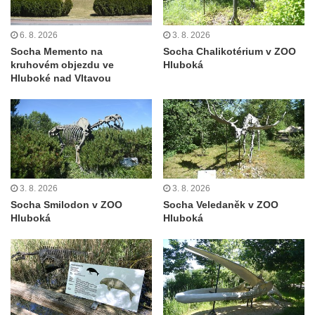
Socha Faun s medvíďaty v ZOO Dresden
Socha divokého prasete před vstupem do
6. 8. 2026
3. 8. 2026
ZOO Dresden
Socha Memento na
Socha Chalikotérium v ZOO
kruhovém objezdu ve
Hluboká
Socha světce severně od Lužce nad
Hluboké nad Vltavou
Vltavou
Pamětní kámen revitalizace Vltavy Vraňany
– Hořín u Lužce nad Vltavou
Strom svobody a památník 100 let republiky
a 30. výročí listopadu 1989 v Hrobčicích
3. 8. 2026
3. 8. 2026
Boží muka v parku před domem čp. 17 v
Socha Smilodon v ZOO
Socha Veledaněk v ZOO
Hrobčicích
Hluboká
Hluboká
Sochy „Klaun a dívenka“ v parku v centru
Hrobčic
Socha svatého Antonína poustevníka v
Mirošovicích
Socha vodníka u požární nádrže v