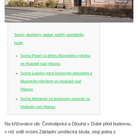
Sochy, skulptury, statue, reliéfy, památníky,
busty
Socha Posel na břehu Munického rybníka
ve Hluboké nad Vltavou
Socha Ledviny mezi kruhovým objezdem a
Munickým rybníkem ve Hluboké nad
Vltavou
Socha Memento na kruhovém objezdu ve
Hluboké nad Vltavou
Socha Chalikotérium v ZOO Hluboká
Na křižovatce ulic Českolipská a Dlouhá v Dubé před budovou,
Socha Smilodon v ZOO Hluboká
v níž sídlí místní Základní umělecká škola, stojí jedna z
Socha Veledaněk v ZOO Hluboká