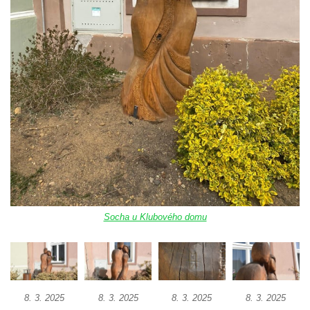
Socha Mystik v ZOO Hluboká
Reliéf Rodina a práce na budově záložny
čp. 69/1 v Českých Budějovicích
Socha Jana Valeria Jirsíka u Černé věže v
Českých Budějovicích
Socha Krista klesajícího pod křížem u
kostela svatého Mikuláše v Českých
Budějovicích
Socha svatého Jana Nepomuckého u
kostela svaté Rodiny v Českých
Budějovicích
Socha u Klubového domu
Socha S tebou v parku na Senovážném
náměstí v Českých Budějovicích
Socha Tornádo v parku na Senovážném
náměstí v Českých Budějovicích
8. 3. 2025
8. 3. 2025
8. 3. 2025
8. 3. 2025