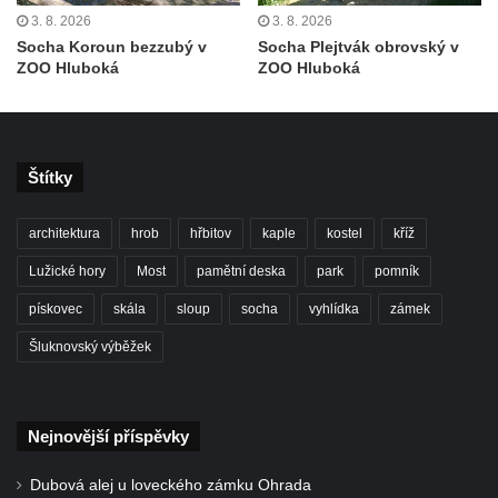
3. 8. 2026
3. 8. 2026
Mirošovicích
Socha Koroun bezzubý v
Socha Plejtvák obrovský v
Socha býka před areálem firmy 2JCP v
ZOO Hluboká
ZOO Hluboká
Račicích
Povodňový sloup II. v Dobříni
Povodňový sloup I. v Dobříni
Štítky
Pamětní kámen vodního díla Josefův Důl
Socha svatého Floriána na domě čp. 3 v
architektura
hrob
hřbitov
kaple
kostel
kříž
Oparnu
Lužické hory
Most
pamětní deska
park
pomník
Socha svaté Anny u domu čp. 3 v Oparnu
pískovec
skála
sloup
socha
vyhlídka
zámek
Lavička Václava Havla v Pardubicích
Šluknovský výběžek
Lavička Václava Havla v Novém Boru
Lavička Václava Havla v Krásné Lípě
Upoutávka JduHřebenovkou u parkoviště
Nejnovější příspěvky
na Mezní Louce
Dubová alej u loveckého zámku Ohrada
Kamenný obelisk na vyhlídce u Pravčické