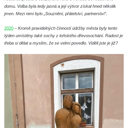
Socha Tygr v ZOO Hluboká
domu. Volba byla tedy jasná a její výtvor získal hned několik
Socha Želva v ZOO Hluboká
jmen. Mezi nimi bylo „Souznění, přátelství, partnerství“.
Socha Kozorožec horský v ZOO Hluboká
2020
–
Kromě pravidelných činností údržby města byly tento
Socha Včela v ZOO Hluboká
týden umístěny také sochy z loňského dřevosochání. Radost je
Socha Housenka v ZOO Hluboká
třeba si dělat a myslím, že se velmi povedlo. Viděli jste je již?
Socha Nosorožík v ZOO Hluboká
Socha Rosomák v ZOO Hluboká
Socha Beruška v ZOO Hluboká
Socha Vážka v ZOO Hluboká
Socha Volavka v ZOO Hluboká
Flamingo trůn v ZOO Hluboká
Lavička Kůň Převalského v ZOO Hluboká
Lysá nad Labem, barokní město Šporkovo
Socha Opičákovník v ZOO Hluboká
Socha Roháč v ZOO Hluboká