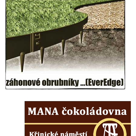
Kamenném Újezdě
Socha na náměstí J. V. Kamarýta ve
Velešíně
Pomník J. V. Kamarýta v Krumlovské ulici ve
Velešíně
Pamětní deska arcibiskupa Micara ve
vstupu do poutního místa Římov
Plastika Koule v Gutenbergově ulici v
Liberci
Pamětní deska Vojtěcha Kocmicha na
domě čp. 37 v ulici Betlém v Římově
Pomník na paměť zrušení roboty v Plavu
Socha vodníka v Plavu
Socha svatého Jana Nepomuckého v
Třebušíně
Pamětní deska Johanna Nepomuka