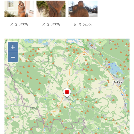
Sousoší Humanoidi na Lannově třídě v
Českých Budějovicích
Pomník Vojtěcha Adalberta Lanny v parku
8. 3. 2025
8. 3. 2025
8. 3. 2025
Na Sadech v Českých Budějovicích
Pomník Přemysla Otakara II. v parku Na
Sadech v Českých Budějovicích
Socha Mateřství v parku Na Sadech v
Českých Budějovicích
Památník Otokara Mokrého v parku Na
Sadech v Českých Budějovicích
Poslední dochovaný tramvajový sloup na
Pražské třídě v Českých Budějovicích
Socha Civilizovaní na Husově třídě v
Českých Budějovicích
Socha svatého Jana Nepomuckého Na
Sadech u Mlýnské stoky v Českých