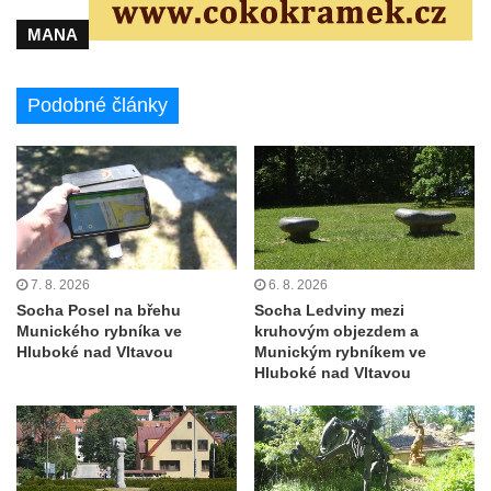
Socha Skupina jeřábů v Tierpark Chemnitz
MANA
Socha Panter v ZOO Leipzig
Socha Dívka s mušlí v ZOO Leipzig
Podobné články
Socha Tygr v ZOO Leipzig
Socha Atlet v ZOO Leipzig
Socha Marabu v ZOO Leipzig
Busta Karla Maxe Schneidera v ZOO
Leipzig
Socha Iásón v ZOO Leipzig
7. 8. 2026
6. 8. 2026
Socha Mladý slon v ZOO Leipzig
Socha Posel na břehu
Socha Ledviny mezi
Munického rybníka ve
kruhovým objezdem a
Socha Býk v ZOO Dresden
Hluboké nad Vltavou
Munickým rybníkem ve
Hluboké nad Vltavou
Socha Uprchlý otrok bojuje s divokým psem
v ZOO Dresden
Socha krokodýla v ZOO Dresden
Socha slona v ZOO Dresden