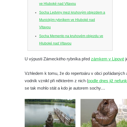
ve Hluboké nad Vltavou
Socha Ledviny mezi kruhovým objezdem a
Munickým rybníkem ve Hluboké nad
Vltavou
Socha Memento na kruhovém objezdu ve
Hluboké nad Vltavou
Socha Chalikotérium v ZOO Hluboká
U výpusti Zámeckého rybníka před
zámkem v Lipové
j
Socha Smilodon v ZOO Hluboká
Socha Veledaněk v ZOO Hluboká
Vzhledem k tomu, že do repertoáru v obci pořádaných ak
Socha Koroun bezzubý v ZOO Hluboká
vodník vznikl při některém z nich (
podle dnes již nefu
Socha Plejtvák obrovský v ZOO Hluboká
se tak mohlo stát a kdo je autorem sochy…
Socha Medvěd jeskynní v ZOO Hluboká
Socha Mamutí lebka v ZOO Hluboká
Socha Mamut srstnatý v ZOO Hluboká
Socha Orel v ZOO Hluboká