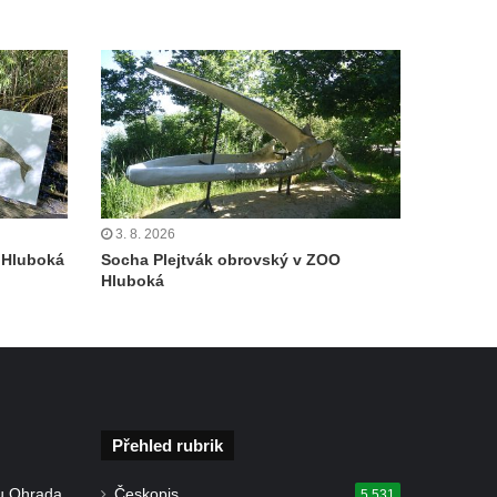
3. 8. 2026
 Hluboká
Socha Plejtvák obrovský v ZOO
Hluboká
Přehled rubrik
u Ohrada
Českopis
5 531