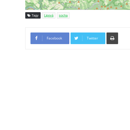
Socha Rosomák v ZOO Hluboká
Socha Beruška v ZOO Hluboká
Tagy
Lipová
socha
Socha Vážka v ZOO Hluboká
Socha Volavka v ZOO Hluboká
Tiskno
Flamingo trůn v ZOO Hluboká
Facebook
Twitter
Lavička Kůň Převalského v ZOO Hluboká
Lysá nad Labem, barokní město Šporkovo
Socha Opičákovník v ZOO Hluboká
Socha Roháč v ZOO Hluboká
Socha Mystik v ZOO Hluboká
Reliéf Rodina a práce na budově záložny
čp. 69/1 v Českých Budějovicích
Socha Jana Valeria Jirsíka u Černé věže v
Českých Budějovicích
Socha Krista klesajícího pod křížem u