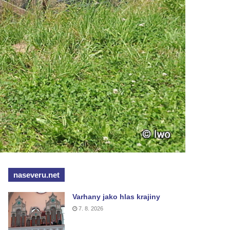
naseveru.net
Varhany jako hlas krajiny
7. 8. 2026