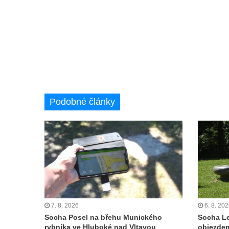
kostela svatého Mikuláše v Českých
Budějovicích
Socha svatého Jana Nepomuckého u
kostela svaté Rodiny v Českých
Budějovicích
Socha S tebou v parku na Senovážném
náměstí v Českých Budějovicích
Podobné články
Socha Tornádo v parku na Senovážném
náměstí v Českých Budějovicích
Sousoší Humanoidi na Lannově třídě v
Českých Budějovicích
Pomník Vojtěcha Adalberta Lanny v parku
Na Sadech v Českých Budějovicích
Pomník Přemysla Otakara II. v parku Na
Sadech v Českých Budějovicích
7. 8. 2026
6. 8. 20
Socha Posel na břehu Munického
Socha L
Socha Mateřství v parku Na Sadech v
rybníka ve Hluboké nad Vltavou
objezde