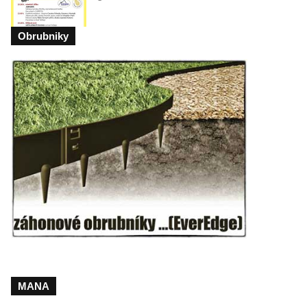
Obrubniky
MANA