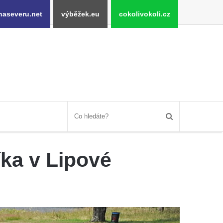
naseveru.net
výběžek.eu
cokolivokoli.cz
ka v Lipové