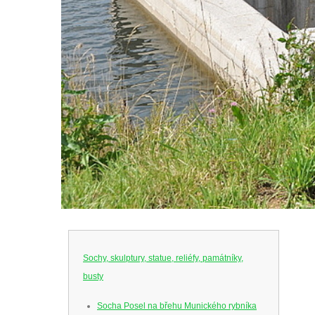
Sochy, skulptury, statue, reliéfy, památníky,
busty
Socha Posel na břehu Munického rybníka