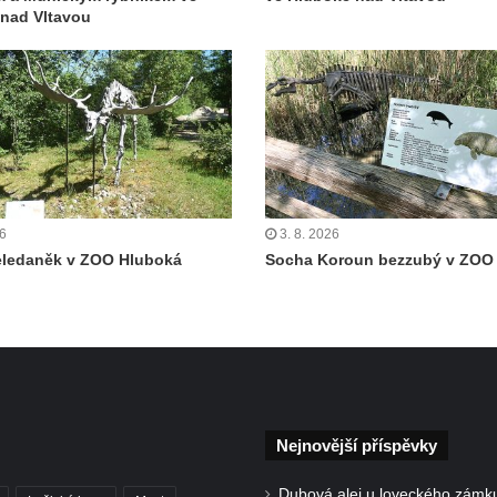
nad Vltavou
26
3. 8. 2026
eledaněk v ZOO Hluboká
Socha Koroun bezzubý v ZOO
Nejnovější příspěvky
Dubová alej u loveckého zámk