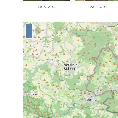
Socha Vydry si hrají v ZOO Hluboká
29. 6. 2012
29. 6. 2012
Socha Přátelství v ZOO Hluboká
Socha Matka příroda v ZOO Hluboká
Socha Lišky v ZOO Hluboká
Socha Kudlanka v ZOO Hluboká
Socha Vlčice s mládětem v ZOO Hluboká
Socha Rys číhající na srnu v ZOO Hluboká
Socha Orlice v ZOO Hluboká
Socha Tygr v ZOO Hluboká
Socha Želva v ZOO Hluboká
Socha Kozorožec horský v ZOO Hluboká
Socha Včela v ZOO Hluboká
Socha Housenka v ZOO Hluboká
Socha Nosorožík v ZOO Hluboká