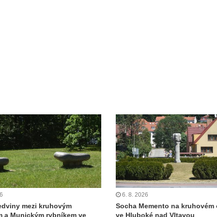
26
6. 8. 2026
edviny mezi kruhovým
Socha Memento na kruhovém 
m a Munickým rybníkem ve
ve Hluboké nad Vltavou