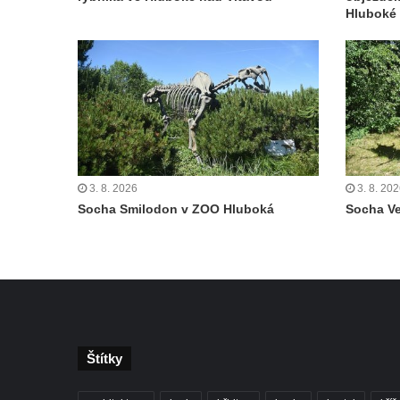
Českých Budějovicích
Hluboké 
Památník Otokara Mokrého v parku Na
Sadech v Českých Budějovicích
Poslední dochovaný tramvajový sloup na
Pražské třídě v Českých Budějovicích
Socha Civilizovaní na Husově třídě v
Českých Budějovicích
Socha svatého Jana Nepomuckého Na
3. 8. 2026
3. 8. 20
Socha Smilodon v ZOO Hluboká
Socha V
Sadech u Mlýnské stoky v Českých
Budějovicích
Sochy brouků u Mlýnské stoky v Českých
Budějovicích
Socha svatého Vincence Ferrerského na
nádvoří kláštera dominikánů v Českých
Budějovicích
Štítky
Socha svatého Zachariáše na nádvoří