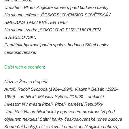
Socha Tygr v ZOO Hluboká
Umístění: Plzeň, Anglické nábřeží, před budovou banky
Socha Želva v ZOO Hluboká
Na sloupu vpředu: „ČESKOSLOVENSKO-SOVĚTSKÁ /
Socha Kozorožec horský v ZOO Hluboká
SMLOUVA 1943 / KVĚTEN 1945“
Na sloupu vzadu: „SOKOLOVO BUZULUK PLZEŇ
Socha Včela v ZOO Hluboká
SVERDLOVSK“.
Socha Housenka v ZOO Hluboká
Památník byl koncipován spolu s budovou Státní banky
Socha Nosorožík v ZOO Hluboká
československé.
Socha Rosomák v ZOO Hluboká
Socha Beruška v ZOO Hluboká
Další web o sochách
:
Socha Vážka v ZOO Hluboká
Název: Žena s drapérií
Socha Volavka v ZOO Hluboká
Autoři: Rudolf Svoboda (1924–1994), Vladimír Belšán (1922–
Flamingo trůn v ZOO Hluboká
1999) – architekt, Miloslav Sýkora (*1928) – architekt
Lavička Kůň Převalského v ZOO Hluboká
Investor: NV města Plzeň, Plzeň, náměstí Republiky
Lysá nad Labem, barokní město Šporkovo
Umístění: Na architektonicky upraveném prostranství před
objektem někdejší Státní banky československé (dnes budova
Socha Opičákovník v ZOO Hluboká
Komerční banky), blíže hlavní komunikaci (Anglické nábřeží).
Socha Roháč v ZOO Hluboká