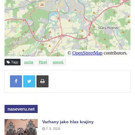
Socha Faun s medvíďaty v ZOO Dresden
Socha divokého prasete před vstupem do
ZOO Dresden
Socha světce severně od Lužce nad
Vltavou
Pamětní kámen revitalizace Vltavy Vraňany
– Hořín u Lužce nad Vltavou
Tagy
socha
Plzeň
pomník
Strom svobody a památník 100 let republiky
a 30. výročí listopadu 1989 v Hrobčicích
Tisknout
Boží muka v parku před domem čp. 17 v
Hrobčicích
Sochy „Klaun a dívenka“ v parku v centru
naseveru.net
Hrobčic
Socha svatého Antonína poustevníka v
Varhany jako hlas krajiny
Mirošovicích
7. 8. 2026