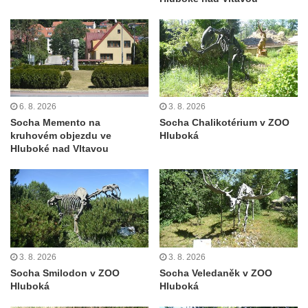
Němcové v Duchcově
Památník Johanna Wolfganga Goetha u
polikliniky v Nejdku
Socha svatého Salvátora před kostelem
svatých Petra a Pavla v Jeníkově
6. 8. 2026
3. 8. 2026
Socha svatého Pavla před kostelem
Socha Memento na
Socha Chalikotérium v ZOO
svatých Petra a Pavla v Jeníkově
kruhovém objezdu ve
Hluboká
Hluboké nad Vltavou
Socha svatého Petra před kostelem svatých
Petra a Pavla v Jeníkově
Socha svatého Jana Nepomuckého před
kostelem svatých Petra a Pavla v Jeníkově
Obrázek Ježíš jako Dobrý pastýř u studánky
Pod obrázkem na Kamenné cestě pod
3. 8. 2026
3. 8. 2026
Plešným
Socha Smilodon v ZOO
Socha Veledaněk v ZOO
Hluboká
Hluboká
Olžin pád