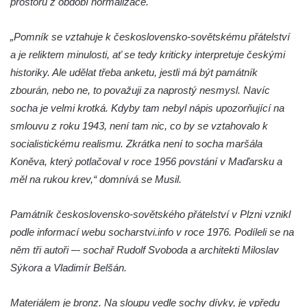
prostoru z období normalizace.
Fischera na domě čp. 5/16 na třídě 9.
května v Rumburku
„Pomník se vztahuje k československo-sovětskému přátelství
a je reliktem minulosti, ať se tedy kriticky interpretuje českými
Pamětní deska Johanna Neumanna
historiky. Ale udělat třeba anketu, jestli má být památník
severně od Tokáně
zbourán, nebo ne, to považuji za naprostý nesmysl. Navíc
Obrázek svatého Huberta na buku svatého
socha je velmi krotká. Kdyby tam nebyl nápis upozorňující na
Huberta
smlouvu z roku 1943, není tam nic, co by se vztahovalo k
Obrázek svatého Jakuba na skále u cesty
socialistickému realismu. Zkrátka není to socha maršála
východně od Srbské Kamenice
Koněva, který potlačoval v roce 1956 povstání v Maďarsku a
Busta Jana Amose Komenského na domě
měl na rukou krev,“ domnívá se Musil.
čp. 37 v Račicích
Socha ležícího koně v Sadech
Památník československo-sovětského přátelství v Plzni vznikl
Československé armády v Teplicích
podle informací webu socharstvi.info v roce 1976. Podíleli se na
něm tři autoři –- sochař Rudolf Svoboda a architekti Miloslav
Socha Medvídě v Tierpark Chemnitz
Sýkora a Vladimír Belšán.
Sochy Ležící žena v Tierpark Chemnitz
Sochy Ptáci v Tierpark Chemnitz
Materiálem je bronz. Na sloupu vedle sochy dívky, je vpředu