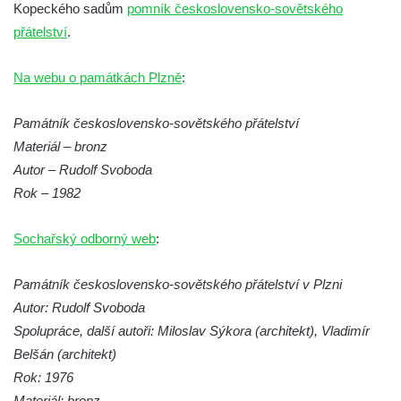
Kopeckého sadům
pomník československo-sovětského
Socha Koroun bezzubý v ZOO Hluboká
přátelství
.
Socha Plejtvák obrovský v ZOO Hluboká
Na webu o památkách Plzně
:
Socha Medvěd jeskynní v ZOO Hluboká
Socha Mamutí lebka v ZOO Hluboká
Památník československo-sovětského přátelství
Socha Mamut srstnatý v ZOO Hluboká
Materiál – bronz
Socha Orel v ZOO Hluboká
Autor – Rudolf Svoboda
Socha Vydry si hrají v ZOO Hluboká
Rok – 1982
Socha Přátelství v ZOO Hluboká
Sochařský odborný web
:
Socha Matka příroda v ZOO Hluboká
Socha Lišky v ZOO Hluboká
Památník československo-sovětského přátelství v Plzni
Socha Kudlanka v ZOO Hluboká
Autor: Rudolf Svoboda
Spolupráce, další autoři: Miloslav Sýkora (architekt), Vladimír
Socha Vlčice s mládětem v ZOO Hluboká
Belšán (architekt)
Socha Rys číhající na srnu v ZOO Hluboká
Rok: 1976
Socha Orlice v ZOO Hluboká
Materiál: bronz