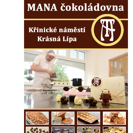
v Duchcově
Pamětní kámen rybníka Barbory v
Duchcově
Delfín na Sfingovém rybníku v zámeckém
parku v Duchcově
Sfinga II. na Sfingovém rybníku v
zámeckém parku v Duchcově
Sfinga I. na Sfingovém rybníku v zámeckém
parku v Duchcově
Socha Minervy na nádvoří zámku v
Duchcově
Socha Herkula se saní na nádvoří zámku v
Duchcově
Socha Herkula se lvem na nádvoří zámku v
Duchcově
Socha Marse na nádvoří zámku v