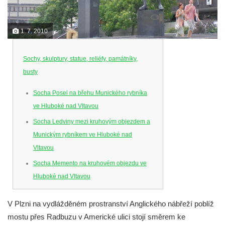
1. 7. 2010
Sochy, skulptury, statue, reliéfy, památníky,
busty
Socha Posel na břehu Munického rybníka
ve Hluboké nad Vltavou
Socha Ledviny mezi kruhovým objezdem a
Munickým rybníkem ve Hluboké nad
Vltavou
Socha Memento na kruhovém objezdu ve
Hluboké nad Vltavou
Socha Chalikotérium v ZOO Hluboká
V Plzni na vydlážděném prostranství Anglického nábřeží poblíž
Socha Smilodon v ZOO Hluboká
mostu přes Radbuzu v Americké ulici stojí směrem ke
Socha Veledaněk v ZOO Hluboká