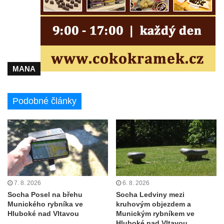
Duchcově
Socha svatého Václava u kostela
Zvěstování Panny Marie v Duchcově
Socha svatého Prokopa u kostela
Zvěstování Panny Marie v Duchcově
MANA
Socha Hoch vytahující si trn z paty v Knížecí
zahradě v zámeckém parku v Duchcově
Podobné články
Socha Niké v Knížecí zahradě v zámeckém
parku v Duchcově
Socha Walthera von der Vogelweide v
Duchcově
Busta Bedřicha Smetany v sadech B.
Smetany v Duchcově
7. 8. 2026
6. 8. 2026
Busta Ludwiga van Beethovena v sadech
Socha Posel na břehu
Socha Ledviny mezi
Munického rybníka ve
kruhovým objezdem a
B. Smetany v Duchcově
Hluboké nad Vltavou
Munickým rybníkem ve
Pomník neznámého účelu v sadech Boženy
Hluboké nad Vltavou