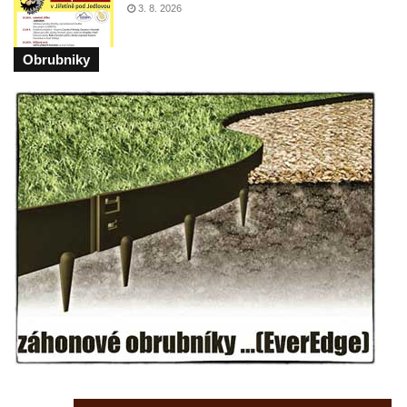
3. 8. 2026
brány
Sousoší svatého Václava, svatého Floriána
Obrubniky
a svatého Jana Nepomuckého východně
od Mezné
Socha vodníka na trase naučné stezky v
Srbské Kamenici
Podstavec v zámecké zahradě v Duchcově
Sousoší dětí u obecního úřadu v Janově
Socha Andromedé u pavilonu Reinerovy
fresky v Duchcově
Socha Amfitrité u pavilonu Reinerovy fresky
v Duchcově
Socha Flóry u pavilonu Reinerovy fresky v
Duchcově
Socha Afrodité u pavilonu Reinerovy fresky