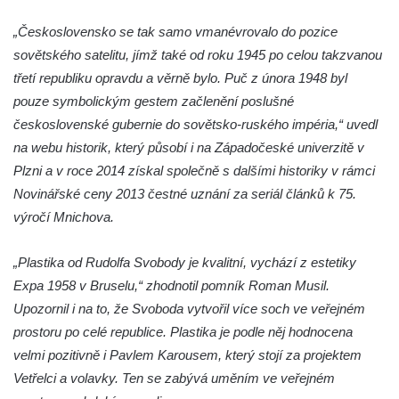
Kamenném Újezdě
„Československo se tak samo vmanévrovalo do pozice
Socha na náměstí J. V. Kamarýta ve
sovětského satelitu, jímž také od roku 1945 po celou takzvanou
Velešíně
třetí republiku opravdu a věrně bylo. Puč z února 1948 byl
Pomník J. V. Kamarýta v Krumlovské ulici ve
pouze symbolickým gestem začlenění poslušné
Velešíně
československé gubernie do sovětsko-ruského impéria,“ uvedl
Pamětní deska arcibiskupa Micara ve
na webu historik, který působí i na Západočeské univerzitě v
vstupu do poutního místa Římov
Plzni a v roce 2014 získal společně s dalšími historiky v rámci
Plastika Koule v Gutenbergově ulici v
Novinářské ceny 2013 čestné uznání za seriál článků k 75.
Liberci
výročí Mnichova.
Pamětní deska Vojtěcha Kocmicha na
„Plastika od Rudolfa Svobody je kvalitní, vychází z estetiky
domě čp. 37 v ulici Betlém v Římově
Expa 1958 v Bruselu,“ zhodnotil pomník Roman Musil.
Pomník na paměť zrušení roboty v Plavu
Upozornil i na to, že Svoboda vytvořil více soch ve veřejném
Socha vodníka v Plavu
prostoru po celé republice. Plastika je podle něj hodnocena
Socha svatého Jana Nepomuckého v
velmi pozitivně i Pavlem Karousem, který stojí za projektem
Třebušíně
Vetřelci a volavky. Ten se zabývá uměním ve veřejném
Pamětní deska Johanna Nepomuka