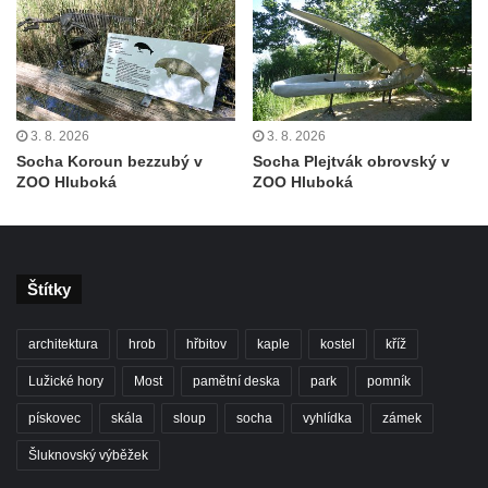
Socha svatého Rocha na schodišti ke
kostelu Nanebevzetí Panny Marie ve
Vilémově
Socha svatého Jana Nepomuckého na
schodišti ke kostelu Nanebevzetí Panny
3. 8. 2026
3. 8. 2026
Marie ve Vilémově
Socha Koroun bezzubý v
Socha Plejtvák obrovský v
ZOO Hluboká
ZOO Hluboká
Socha svatého Šebestiána na schodišti ke
kostelu Nanebevzetí Panny Marie ve
Vilémově
Socha svatého Václava na schodišti ke
Štítky
kostelu Nanebevzetí Panny Marie ve
Vilémově
architektura
hrob
hřbitov
kaple
kostel
kříž
Socha svaté Rosalie (Rozálie) na schodišti
Lužické hory
Most
pamětní deska
park
pomník
ke kostelu Nanebevzetí Panny Marie ve
pískovec
skála
sloup
socha
vyhlídka
zámek
Vilémově
Šluknovský výběžek
Socha svatého Vojtěcha na schodišti ke
kostelu Nanebevzetí Panny Marie ve