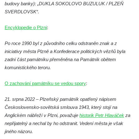
Sousoší Humanoidi na Lannově třídě v
budovy banky): „DUKLA SOKOLOVO BUZULUK / PLZEŇ
Českých Budějovicích
SVERDLOVSK“.
Pomník Vojtěcha Adalberta Lanny v parku
Encyklopedie o Plzni
:
Na Sadech v Českých Budějovicích
Pomník Přemysla Otakara II. v parku Na
Po roce 1990 byl z původního celku odstraněn znak a z
Sadech v Českých Budějovicích
iniciativy města Plzně a Konfederace politických vězňů byla
Socha Mateřství v parku Na Sadech v
zadní část památníku přeměněna na Památník obětem
Českých Budějovicích
komunistického teroru.
Památník Otokara Mokrého v parku Na
Sadech v Českých Budějovicích
O zachování památníku se vedou spory
:
Poslední dochovaný tramvajový sloup na
21. srpna 2022 – Plzeňský památník opatřený nápisem
Pražské třídě v Českých Budějovicích
Československo-sovětská smlouva 1943, který stojí na
Socha Civilizovaní na Husově třídě v
Anglickém nábřeží v Plzni, považuje
historik Petr Hlaváček
za
Českých Budějovicích
nepřijatelný a nechal by ho odstranit. Vedení města je však
Socha svatého Jana Nepomuckého Na
jiného názoru.
Sadech u Mlýnské stoky v Českých