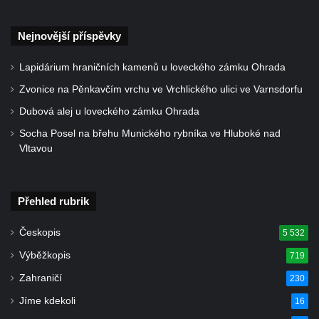
Vilémově
Nejnovější příspěvky
Socha putti II. na schodišti ke kostelu
Nanebevzetí Panny Marie ve Vilémově
Lapidárium hraničních kamenů u loveckého zámku Ohrada
Socha putti I. na schodišti ke kostelu
Zvonice na Pěnkavčím vrchu ve Vrchlického ulici ve Varnsdorfu
Nanebevzetí Panny Marie ve Vilémově
Dubová alej u loveckého zámku Ohrada
Socha svaté Anny na mostě přes
Socha Posel na břehu Munického rybníka ve Hluboké nad
Vilémovský potok pod kostelem
Vltavou
Nanebevzetí Panny Marie ve Vilémově
Socha svatého Josefa na mostě přes
Vilémovský potok pod kostelem
Přehled rubrik
Nanebevzetí Panny Marie ve Vilémově
Českopis
5 532
Socha svatého Jana u dveří kostela
Výběžkopis
719
svatého Václava ve Šluknově
Zahraničí
Socha svatého Pavla u dveří kostela
230
svatého Václava ve Šluknově
Jíme kdekoli
16
Socha svatého Jana Nepomuckého na