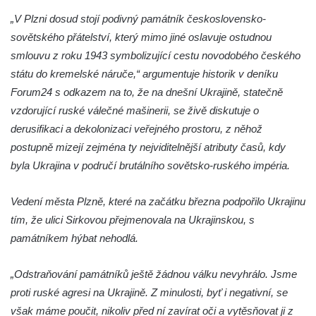
Budějovicích
„V Plzni dosud stojí podivný památník československo-
Sochy brouků u Mlýnské stoky v Českých
sovětského přátelství, který mimo jiné oslavuje ostudnou
Budějovicích
smlouvu z roku 1943 symbolizující cestu novodobého českého
Socha svatého Vincence Ferrerského na
státu do kremelské náruče,“ argumentuje historik v deníku
nádvoří kláštera dominikánů v Českých
Forum24 s odkazem na to, že na dnešní Ukrajině, statečně
Budějovicích
vzdorující ruské válečné mašinerii, se živě diskutuje o
derusifikaci a dekolonizaci veřejného prostoru, z něhož
Socha svatého Zachariáše na nádvoří
postupně mizejí zejména ty nejviditelnější atributy časů, kdy
kláštera dominikánů v Českých
byla Ukrajina v područí brutálního sovětsko-ruského impéria.
Budějovicích
Socha svatého Josefa na nádvoří kláštera
Vedení města Plzně, které na začátku března podpořilo Ukrajinu
dominikánů v Českých Budějovicích
tím, že ulici Sirkovou přejmenovala na Ukrajinskou, s
Socha svaté Anny na nádvoří kláštera
památníkem hýbat nehodlá.
dominikánů v Českých Budějovicích
Socha svatého Dominika na nádvoří
„Odstraňování památníků ještě žádnou válku nevyhrálo. Jsme
kláštera dominikánů v Českých
proti ruské agresi na Ukrajině. Z minulosti, byť i negativní, se
Budějovicích
však máme poučit, nikoliv před ní zavírat oči a vytěsňovat ji z