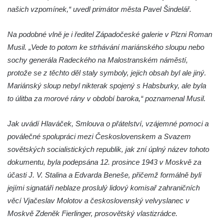
Sousoší Kalvárie před klášterem
našich vzpomínek,“ uvedl primátor města Pavel Šindelář.
dominikánů u Piaristického náměstí v
Českých Budějovicích
Na podobné vlně je i ředitel Západočeské galerie v Plzni Roman
Musil. „Vede to potom ke strhávání mariánského sloupu nebo
Socha svatého Václava u pramene v
sochy generála Radeckého na Malostranském náměstí,
Semilech
protože se z těchto děl staly symboly, jejich obsah byl ale jiný.
Pamětní deska Tomáše Garrigue Masaryka
Mariánský sloup nebyl nikterak spojený s Habsburky, ale byla
na radnici v Českých Budějovicích
to úlitba za morové rány v období baroka,“ poznamenal Musil.
Pamětní deska na biskupské rezidenci v
Českých Budějovicích
Jak uvádí Hlaváček, Smlouva o přátelství, vzájemné pomoci a
Pamětní deska Josefa Hloucha na
poválečné spolupráci mezi Československem a Svazem
biskupské rezidenci v Českých
sovětských socialistických republik, jak zní úplný název tohoto
Budějovicích
dokumentu, byla podepsána 12. prosince 1943 v Moskvě za
Socha žáby u rybníčku na Náměstí v
účasti J. V. Stalina a Edvarda Beneše, přičemž formálně byli
Kamenném Újezdě
jejími signatáři neblaze proslulý lidový komisař zahraničních
věcí Vjačeslav Molotov a československý velvyslanec v
Pamětní kámen družebních obcí Kamenný
Moskvě Zdeněk Fierlinger, prosovětský vlastizrádce.
Újezd a Krauchthal v parku na Náměstí v