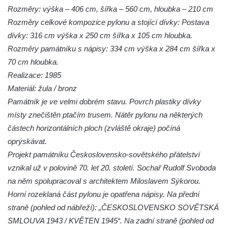
Rozměry: výška – 406 cm, šířka – 560 cm, hloubka – 210 cm
Socha Mystik v ZOO Hluboká
Rozměry celkové kompozice pylonu a stojící dívky: Postava
Reliéf Rodina a práce na budově záložny
dívky: 316 cm výška x 250 cm šířka x 105 cm hloubka.
čp. 69/1 v Českých Budějovicích
Rozměry památníku s nápisy: 334 cm výška x 284 cm šířka x
Socha Jana Valeria Jirsíka u Černé věže v
70 cm hloubka.
Českých Budějovicích
Realizace: 1985
Materiál: žula / bronz
Socha Krista klesajícího pod křížem u
Památník je ve velmi dobrém stavu. Povrch plastiky dívky
kostela svatého Mikuláše v Českých
místy znečištěn ptačím trusem. Nátěr pylonu na některých
Budějovicích
částech horizontálních ploch (zvláště okraje) počíná
Socha svatého Jana Nepomuckého u
oprýskávat.
kostela svaté Rodiny v Českých
Projekt památníku Československo-sovětského přátelství
Budějovicích
vznikal už v polovině 70. let 20. století. Sochař Rudolf Svoboda
Socha S tebou v parku na Senovážném
na něm spolupracoval s architektem Miloslavem Sýkorou.
náměstí v Českých Budějovicích
Horní rozeklaná část pylonu je opatřena nápisy. Na přední
Socha Tornádo v parku na Senovážném
straně (pohled od nábřeží): „ČESKOSLOVENSKO SOVĚTSKÁ
náměstí v Českých Budějovicích
SMLOUVA 1943 / KVĚTEN 1945“. Na zadní straně (pohled od