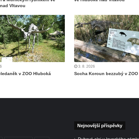
nad Vltavou
26
3. 8. 2026
eledaněk v ZOO Hluboká
Socha Koroun bezzubý v ZOO
Nejnovější příspěvky