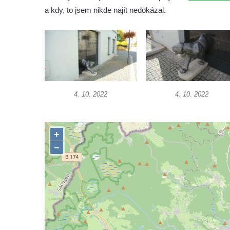
a kdy, to jsem nikde najít nedokázal.
Socha Vydry si hrají v ZOO Hluboká
Socha Přátelství v ZOO Hluboká
Socha Matka příroda v ZOO Hluboká
Socha Lišky v ZOO Hluboká
Socha Kudlanka v ZOO Hluboká
Socha Vlčice s mládětem v ZOO Hluboká
4. 10. 2022
4. 10. 2022
Socha Rys číhající na srnu v ZOO Hluboká
Socha Orlice v ZOO Hluboká
Socha Tygr v ZOO Hluboká
Socha Želva v ZOO Hluboká
Socha Kozorožec horský v ZOO Hluboká
Socha Včela v ZOO Hluboká
Socha Housenka v ZOO Hluboká
Socha Nosorožík v ZOO Hluboká