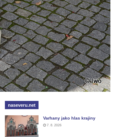
naseveru.net
Varhany jako hlas krajiny
7. 8. 2026