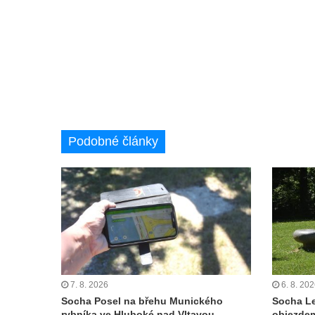
kostela svatého Mikuláše v Českých
Budějovicích
Socha svatého Jana Nepomuckého u
kostela svaté Rodiny v Českých
Budějovicích
Socha S tebou v parku na Senovážném
náměstí v Českých Budějovicích
Podobné články
Socha Tornádo v parku na Senovážném
náměstí v Českých Budějovicích
Sousoší Humanoidi na Lannově třídě v
Českých Budějovicích
Pomník Vojtěcha Adalberta Lanny v parku
Na Sadech v Českých Budějovicích
Pomník Přemysla Otakara II. v parku Na
Sadech v Českých Budějovicích
7. 8. 2026
6. 8. 20
Socha Posel na břehu Munického
Socha L
Socha Mateřství v parku Na Sadech v
rybníka ve Hluboké nad Vltavou
objezde