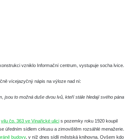
ekonstrukci vzniklo Informační centrum, vystupuje socha lvice.
ečně vícejazyčný nápis na výloze nad ní:
m, jsou to možná duše dvou lvů, kteří stále hledají svého pána
–
vilu čp. 363 ve Vinařické ulici
s pozemky roku 1920 koupil
 se úředním sídlem cirkusu a zimovištěm rozsáhlé menažerie.
bráně budovy
, v níž dnes sídlí městská knihovna. Ovšem kdo