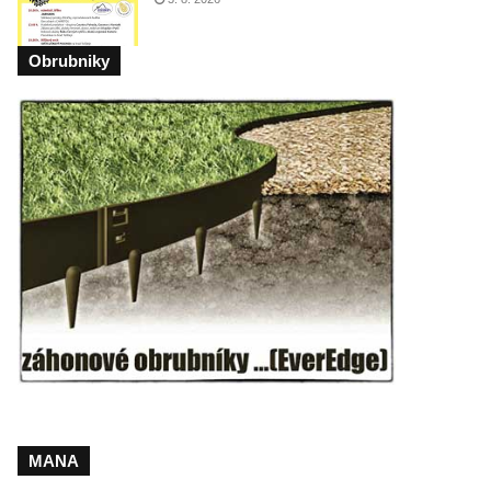
Obrubniky
MANA