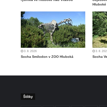
Českých Budějovicích
Hluboké 
Památník Otokara Mokrého v parku Na
Sadech v Českých Budějovicích
Poslední dochovaný tramvajový sloup na
Pražské třídě v Českých Budějovicích
Socha Civilizovaní na Husově třídě v
Českých Budějovicích
Socha svatého Jana Nepomuckého Na
3. 8. 2026
3. 8. 20
Socha Smilodon v ZOO Hluboká
Socha V
Sadech u Mlýnské stoky v Českých
Budějovicích
Sochy brouků u Mlýnské stoky v Českých
Budějovicích
Socha svatého Vincence Ferrerského na
nádvoří kláštera dominikánů v Českých
Budějovicích
Štítky
Socha svatého Zachariáše na nádvoří