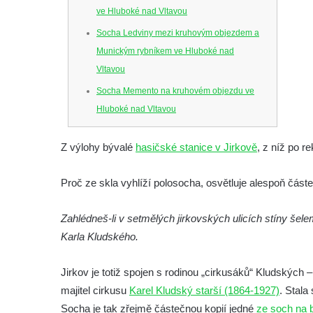
ve Hluboké nad Vltavou
Socha Ledviny mezi kruhovým objezdem a
Munickým rybníkem ve Hluboké nad
Vltavou
Socha Memento na kruhovém objezdu ve
Hluboké nad Vltavou
Socha Chalikotérium v ZOO Hluboká
Z výlohy bývalé
hasičské stanice v Jirkově
, z níž po r
Socha Smilodon v ZOO Hluboká
Socha Veledaněk v ZOO Hluboká
Proč ze skla vyhlíží polosocha, osvětluje alespoň část
Socha Koroun bezzubý v ZOO Hluboká
Zahlédneš-li v setmělých jirkovských ulicích stíny šele
Socha Plejtvák obrovský v ZOO Hluboká
Karla Kludského.
Socha Medvěd jeskynní v ZOO Hluboká
Socha Mamutí lebka v ZOO Hluboká
Jirkov je totiž spojen s rodinou „cirkusáků“ Kludských 
Socha Mamut srstnatý v ZOO Hluboká
majitel cirkusu
Karel Kludský starší (1864-1927)
. Stala
Socha Orel v ZOO Hluboká
Socha je tak zřejmě částečnou kopií jedné
ze soch na 