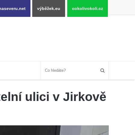
naseveru.net
výběžek.eu
cokolivokoli.cz
lní ulici v Jirkově