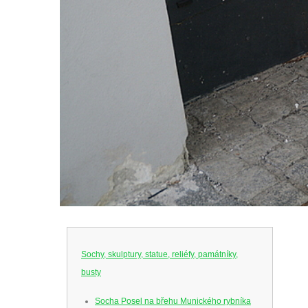
Sochy, skulptury, statue, reliéfy, památníky,
busty
Socha Posel na břehu Munického rybníka