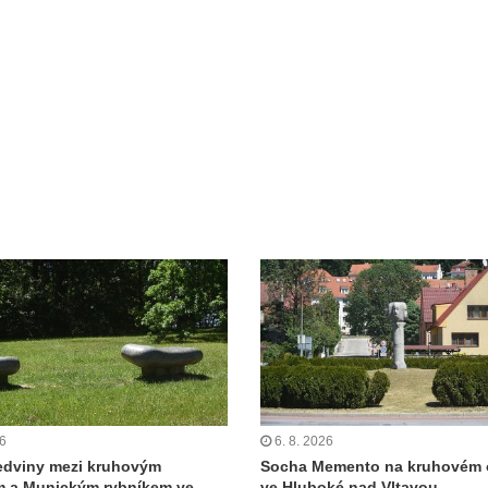
26
6. 8. 2026
edviny mezi kruhovým
Socha Memento na kruhovém 
m a Munickým rybníkem ve
ve Hluboké nad Vltavou