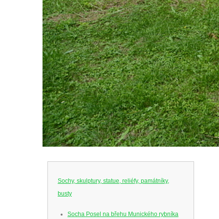
Sochy, skulptury, statue, reliéfy, památníky,
busty
Socha Posel na břehu Munického rybníka