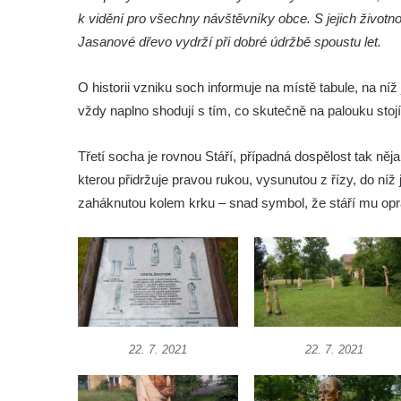
Socha Vydry si hrají v ZOO Hluboká
k vidění pro všechny návštěvníky obce. S jejich životn
Jasanové dřevo vydrží při dobré údržbě spoustu let.
Socha Přátelství v ZOO Hluboká
Socha Matka příroda v ZOO Hluboká
O historii vzniku soch informuje na místě tabule, na níž
Socha Lišky v ZOO Hluboká
vždy naplno shodují s tím, co skutečně na palouku stojí
Socha Kudlanka v ZOO Hluboká
Třetí socha je rovnou Stáří, případná dospělost tak něj
Socha Vlčice s mládětem v ZOO Hluboká
kterou přidržuje pravou rukou, vysunutou z řízy, do níž
Socha Rys číhající na srnu v ZOO Hluboká
zaháknutou kolem krku – snad symbol, že stáří mu o
Socha Orlice v ZOO Hluboká
Socha Tygr v ZOO Hluboká
Socha Želva v ZOO Hluboká
Socha Kozorožec horský v ZOO Hluboká
Socha Včela v ZOO Hluboká
Socha Housenka v ZOO Hluboká
22. 7. 2021
22. 7. 2021
Socha Nosorožík v ZOO Hluboká