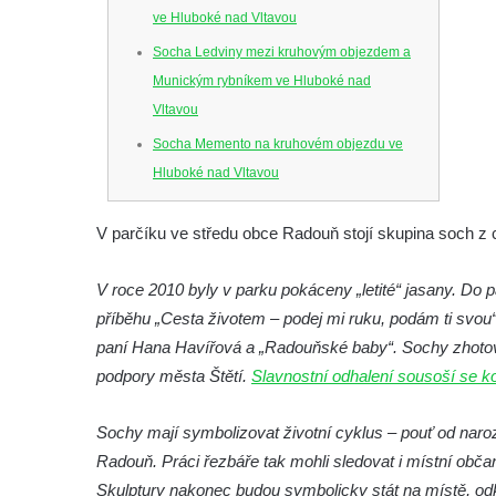
ve Hluboké nad Vltavou
Socha Ledviny mezi kruhovým objezdem a
Munickým rybníkem ve Hluboké nad
Vltavou
Socha Memento na kruhovém objezdu ve
Hluboké nad Vltavou
Socha Chalikotérium v ZOO Hluboká
V parčíku ve středu obce Radouň stojí skupina soch z cy
Socha Smilodon v ZOO Hluboká
Socha Veledaněk v ZOO Hluboká
V roce 2010 byly v parku pokáceny „letité“ jasany. Do p
Socha Koroun bezzubý v ZOO Hluboká
příběhu „Cesta životem – podej mi ruku, podám ti svou
Socha Plejtvák obrovský v ZOO Hluboká
paní Hana Havířová a „Radouňské baby“. Sochy zhotovil 
podpory města Štětí.
Slavnostní odhalení sousoší se ko
Socha Medvěd jeskynní v ZOO Hluboká
Socha Mamutí lebka v ZOO Hluboká
Sochy mají symbolizovat životní cyklus – pouť od naroz
Socha Mamut srstnatý v ZOO Hluboká
Radouň. Práci řezbáře tak mohli sledovat i místní obča
Socha Orel v ZOO Hluboká
Skulptury nakonec budou symbolicky stát na místě, odk