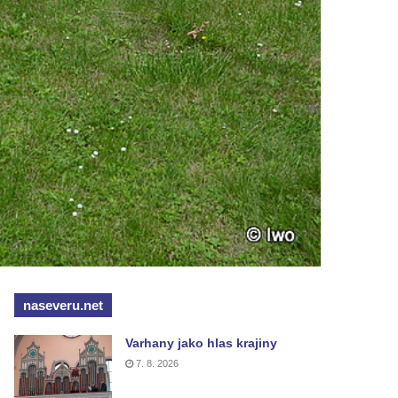
naseveru.net
Varhany jako hlas krajiny
7. 8. 2026