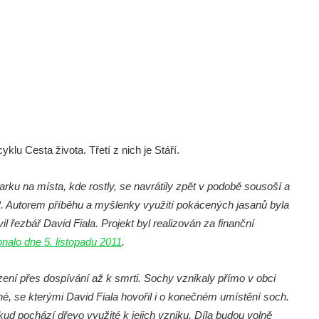
klu Cesta života. Třetí z nich je Stáří.
arku na místa, kde rostly, se navrátily zpět v podobě sousoší a
“. Autorem příběhu a myšlenky využití pokácených jasanů byla
řezbář David Fiala. Projekt byl realizován za finanční
nalo dne 5. listopadu 2011
.
ení přes dospívání až k smrti. Sochy vznikaly přímo v obci
né, se kterými David Fiala hovořil i o konečném umístění soch.
ud pochází dřevo využité k jejich vzniku. Díla budou volně