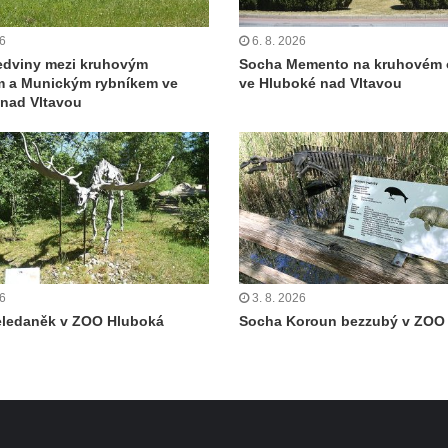
26
6. 8. 2026
edviny mezi kruhovým
Socha Memento na kruhovém 
m a Munickým rybníkem ve
ve Hluboké nad Vltavou
nad Vltavou
26
3. 8. 2026
eledaněk v ZOO Hluboká
Socha Koroun bezzubý v ZOO