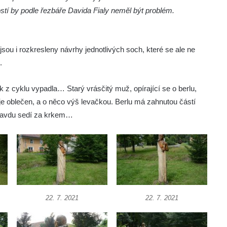
ostí by podle řezbáře Davida Fialy neměl být problém.
 jsou i rozkresleny návrhy jednotlivých soch, které se ale ne
.
ak z cyklu vypadla… Starý vrásčitý muž, opírající se o berlu,
 je oblečen, a o něco výš levačkou. Berlu má zahnutou částí
pravdu sedí za krkem…
22. 7. 2021
22. 7. 2021