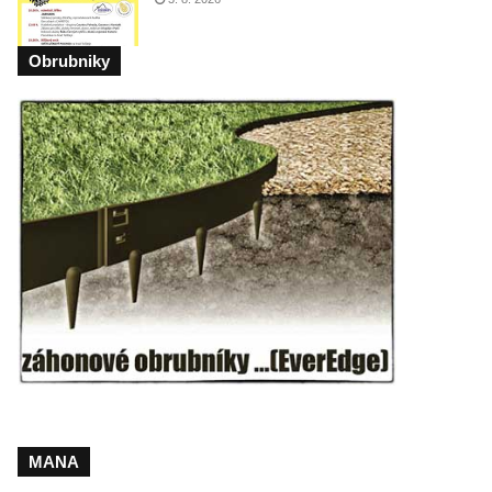
Obrubniky
MANA