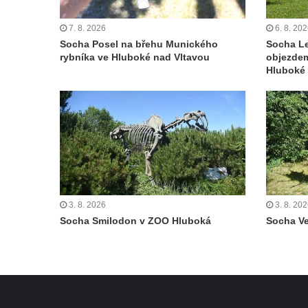
Českých Budějovicích
Památník Otokara Mokrého v parku Na
7. 8. 2026
6. 8. 20
Socha Posel na břehu Munického
Socha L
Sadech v Českých Budějovicích
rybníka ve Hluboké nad Vltavou
objezde
Poslední dochovaný tramvajový sloup na
Hluboké 
Pražské třídě v Českých Budějovicích
Socha Civilizovaní na Husově třídě v
Českých Budějovicích
Socha svatého Jana Nepomuckého Na
Sadech u Mlýnské stoky v Českých
Budějovicích
Sochy brouků u Mlýnské stoky v Českých
3. 8. 2026
3. 8. 20
Budějovicích
Socha Smilodon v ZOO Hluboká
Socha V
Socha svatého Vincence Ferrerského na
nádvoří kláštera dominikánů v Českých
Budějovicích
Socha svatého Zachariáše na nádvoří