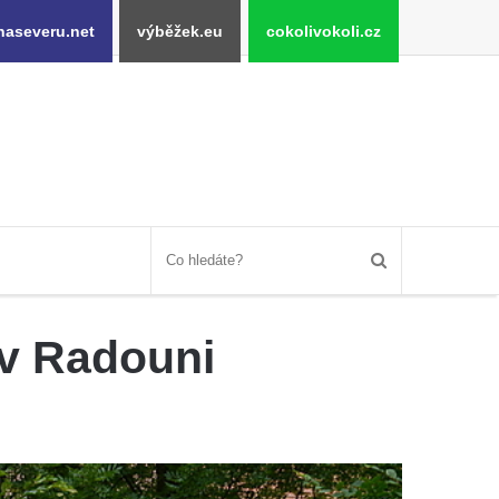
naseveru.net
výběžek.eu
cokolivokoli.cz
 v Radouni