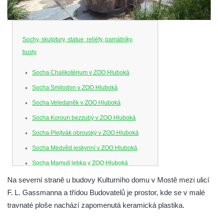
Sochy, skulptury, statue, reliéfy, památníky,
busty
Socha Chalikotérium v ZOO Hluboká
Socha Smilodon v ZOO Hluboká
Socha Veledaněk v ZOO Hluboká
Socha Koroun bezzubý v ZOO Hluboká
Socha Plejtvák obrovský v ZOO Hluboká
Socha Medvěd jeskynní v ZOO Hluboká
Socha Mamutí lebka v ZOO Hluboká
Socha Mamut srstnatý v ZOO Hluboká
Na severní straně u budovy Kulturního domu v Mostě mezi ulicí
F. L. Gassmanna a třídou Budovatelů je prostor, kde se v malé
Socha Orel v ZOO Hluboká
travnaté ploše nachází zapomenutá keramická plastika.
Socha Vydry si hrají v ZOO Hluboká