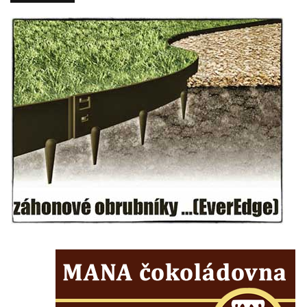
Budějovicích
Socha svatého Josefa na nádvoří kláštera
dominikánů v Českých Budějovicích
Socha svaté Anny na nádvoří kláštera
dominikánů v Českých Budějovicích
Socha svatého Dominika na nádvoří
kláštera dominikánů v Českých
Budějovicích
Sousoší Kalvárie před klášterem
dominikánů u Piaristického náměstí v
Českých Budějovicích
Socha svatého Václava u pramene v
Semilech
Pamětní deska Tomáše Garrigue Masaryka
na radnici v Českých Budějovicích
Pamětní deska na biskupské rezidenci v