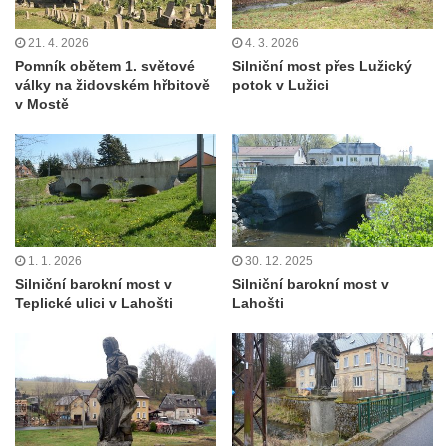
Busta Jana Amose Komenského na domě
21. 4. 2026
4. 3. 2026
čp. 37 v Račicích
Pomník obětem 1. světové
Silniční most přes Lužický
Socha ležícího koně v Sadech
války na židovském hřbitově
potok v Lužici
Československé armády v Teplicích
v Mostě
Socha Medvídě v Tierpark Chemnitz
Sochy Ležící žena v Tierpark Chemnitz
Sochy Ptáci v Tierpark Chemnitz
Socha Skupina jeřábů v Tierpark Chemnitz
Socha Panter v ZOO Leipzig
1. 1. 2026
30. 12. 2025
Silniční barokní most v
Silniční barokní most v
Socha Dívka s mušlí v ZOO Leipzig
Teplické ulici v Lahošti
Lahošti
Socha Tygr v ZOO Leipzig
Socha Atlet v ZOO Leipzig
Socha Marabu v ZOO Leipzig
Busta Karla Maxe Schneidera v ZOO
Leipzig