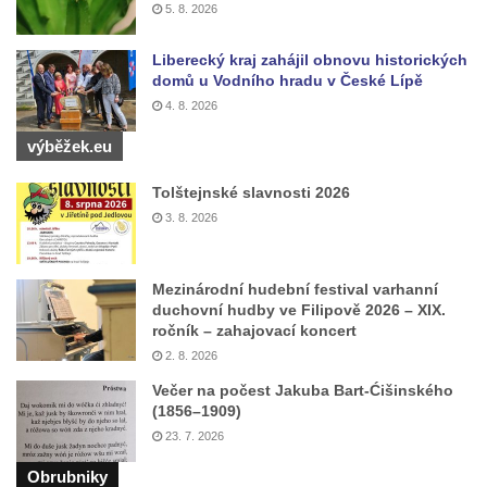
Památník Otokara Mokrého v parku Na
5. 8. 2026
Sadech v Českých Budějovicích
Liberecký kraj zahájil obnovu historických
Poslední dochovaný tramvajový sloup na
domů u Vodního hradu v České Lípě
Pražské třídě v Českých Budějovicích
4. 8. 2026
Socha Civilizovaní na Husově třídě v
výběžek.eu
Českých Budějovicích
Socha svatého Jana Nepomuckého Na
Tolštejnské slavnosti 2026
Sadech u Mlýnské stoky v Českých
3. 8. 2026
Budějovicích
Sochy brouků u Mlýnské stoky v Českých
Mezinárodní hudební festival varhanní
Budějovicích
duchovní hudby ve Filipově 2026 – XIX.
ročník – zahajovací koncert
Socha svatého Vincence Ferrerského na
2. 8. 2026
nádvoří kláštera dominikánů v Českých
Večer na počest Jakuba Bart-Ćišinského
Budějovicích
(1856–1909)
Socha svatého Zachariáše na nádvoří
23. 7. 2026
kláštera dominikánů v Českých
Obrubniky