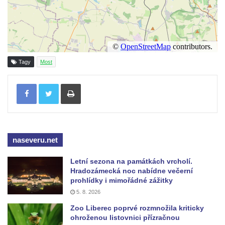
Socha svatého Jana Nepomuckého u
kostela svaté Rodiny v Českých
Budějovicích
Socha S tebou v parku na Senovážném
Tagy
Most
náměstí v Českých Budějovicích
Tisknout
Socha Tornádo v parku na Senovážném
náměstí v Českých Budějovicích
Sousoší Humanoidi na Lannově třídě v
Českých Budějovicích
naseveru.net
Pomník Vojtěcha Adalberta Lanny v parku
Na Sadech v Českých Budějovicích
Letní sezona na památkách vrcholí.
Pomník Přemysla Otakara II. v parku Na
Hradozámecká noc nabídne večerní
prohlídky i mimořádné zážitky
Sadech v Českých Budějovicích
5. 8. 2026
Socha Mateřství v parku Na Sadech v
Zoo Liberec poprvé rozmnožila kriticky
Českých Budějovicích
ohroženou listovnici přízračnou