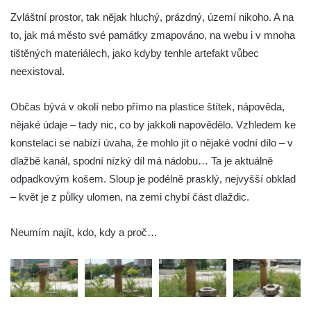
Socha Přátelství v ZOO Hluboká
Zvláštní prostor, tak nějak hluchý, prázdný, území nikoho. A na
Socha Matka příroda v ZOO Hluboká
to, jak má město své památky zmapováno, na webu i v mnoha
Socha Lišky v ZOO Hluboká
tištěných materiálech, jako kdyby tenhle artefakt vůbec
neexistoval.
Socha Kudlanka v ZOO Hluboká
Socha Vlčice s mládětem v ZOO Hluboká
Občas bývá v okolí nebo přímo na plastice štítek, nápověda,
Socha Rys číhající na srnu v ZOO Hluboká
nějaké údaje – tady nic, co by jakkoli napovědělo. Vzhledem ke
Socha Orlice v ZOO Hluboká
konstelaci se nabízí úvaha, že mohlo jít o nějaké vodní dílo – v
Socha Tygr v ZOO Hluboká
dlažbě kanál, spodní nízký díl má nádobu… Ta je aktuálně
odpadkovým košem. Sloup je podélně prasklý, nejvyšší obklad
Socha Želva v ZOO Hluboká
– květ je z půlky ulomen, na zemi chybí část dlaždic.
Socha Kozorožec horský v ZOO Hluboká
Socha Včela v ZOO Hluboká
Neumím najít, kdo, kdy a proč…
Socha Housenka v ZOO Hluboká
Socha Nosorožík v ZOO Hluboká
Socha Rosomák v ZOO Hluboká
Socha Beruška v ZOO Hluboká