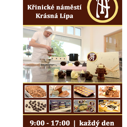
Českých Budějovicích
Pamětní deska Josefa Hloucha na
biskupské rezidenci v Českých
Budějovicích
Socha žáby u rybníčku na Náměstí v
Kamenném Újezdě
Pamětní kámen družebních obcí Kamenný
Újezd a Krauchthal v parku na Náměstí v
Kamenném Újezdě
Socha na náměstí J. V. Kamarýta ve
Velešíně
Pomník J. V. Kamarýta v Krumlovské ulici ve
Velešíně
Pamětní deska arcibiskupa Micara ve
vstupu do poutního místa Římov
Plastika Koule v Gutenbergově ulici v