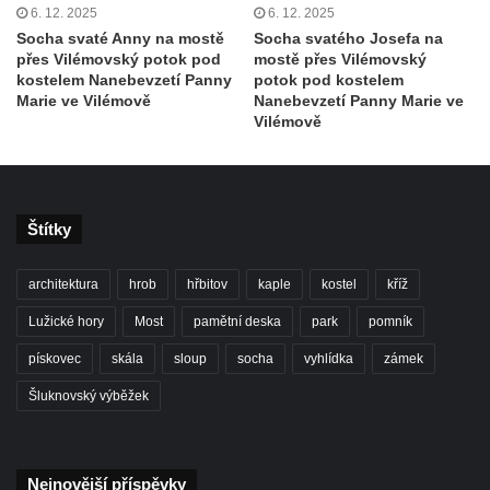
6. 12. 2025
6. 12. 2025
Socha Iásón v ZOO Leipzig
Socha svaté Anny na mostě
Socha svatého Josefa na
Socha Mladý slon v ZOO Leipzig
přes Vilémovský potok pod
mostě přes Vilémovský
kostelem Nanebevzetí Panny
potok pod kostelem
Socha Býk v ZOO Dresden
Marie ve Vilémově
Nanebevzetí Panny Marie ve
Vilémově
Socha Uprchlý otrok bojuje s divokým psem
v ZOO Dresden
Socha krokodýla v ZOO Dresden
Socha slona v ZOO Dresden
Štítky
Socha Faun s medvíďaty v ZOO Dresden
architektura
hrob
hřbitov
kaple
kostel
kříž
Socha divokého prasete před vstupem do
ZOO Dresden
Lužické hory
Most
pamětní deska
park
pomník
Socha světce severně od Lužce nad
pískovec
skála
sloup
socha
vyhlídka
zámek
Vltavou
Šluknovský výběžek
Pamětní kámen revitalizace Vltavy Vraňany
– Hořín u Lužce nad Vltavou
Strom svobody a památník 100 let republiky
Nejnovější příspěvky