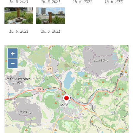
15. 6. 2021
15. 6. 2021
15. 6. 2021
15. 6. 2021
Socha Vážka v ZOO Hluboká
Socha Volavka v ZOO Hluboká
Flamingo trůn v ZOO Hluboká
15. 6. 2021
15. 6. 2021
Lavička Kůň Převalského v ZOO Hluboká
Lysá nad Labem, barokní město Šporkovo
Socha Opičákovník v ZOO Hluboká
Socha Roháč v ZOO Hluboká
Socha Mystik v ZOO Hluboká
Reliéf Rodina a práce na budově záložny
čp. 69/1 v Českých Budějovicích
Socha Jana Valeria Jirsíka u Černé věže v
Českých Budějovicích
Socha Krista klesajícího pod křížem u
kostela svatého Mikuláše v Českých
Budějovicích