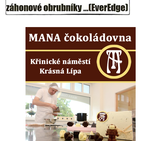
Budějovicích
Socha svatého Vincence Ferrerského na
nádvoří kláštera dominikánů v Českých
Budějovicích
Socha svatého Zachariáše na nádvoří
kláštera dominikánů v Českých
Budějovicích
Socha svatého Josefa na nádvoří kláštera
dominikánů v Českých Budějovicích
Socha svaté Anny na nádvoří kláštera
dominikánů v Českých Budějovicích
Socha svatého Dominika na nádvoří
kláštera dominikánů v Českých
Budějovicích
Sousoší Kalvárie před klášterem
dominikánů u Piaristického náměstí v