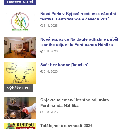
naseveru.net
čp. 69/1 v Českých Budějovicích
Nová Perla v Kyjově hostí mezinárodní
Socha Jana Valeria Jirsíka u Černé věže v
festival Performance v časech krizí
Českých Budějovicích
6. 8. 2026
Socha Krista klesajícího pod křížem u
Nová expozice Na Saule odhaluje příběh
kostela svatého Mikuláše v Českých
lesního adjunkta Ferdinanda Náhlíka
Budějovicích
6. 8. 2026
Socha svatého Jana Nepomuckého u
kostela svaté Rodiny v Českých
Svět bez konce [komiks]
Budějovicích
6. 8. 2026
Socha S tebou v parku na Senovážném
výběžek.eu
náměstí v Českých Budějovicích
Socha Tornádo v parku na Senovážném
Objevte tajemství lesního adjunkta
náměstí v Českých Budějovicích
Ferdinanda Náhlíka
6. 8. 2026
Sousoší Humanoidi na Lannově třídě v
Českých Budějovicích
Tolštejnské slavnosti 2026