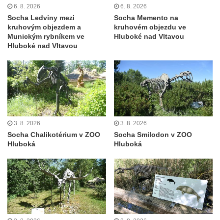
Velešíně
6. 8. 2026
6. 8. 2026
Socha Ledviny mezi
Socha Memento na
Pomník J. V. Kamarýta v Krumlovské ulici ve
kruhovým objezdem a
kruhovém objezdu ve
Velešíně
Munickým rybníkem ve
Hluboké nad Vltavou
Hluboké nad Vltavou
Pamětní deska arcibiskupa Micara ve
vstupu do poutního místa Římov
Plastika Koule v Gutenbergově ulici v
Liberci
Pamětní deska Vojtěcha Kocmicha na
domě čp. 37 v ulici Betlém v Římově
3. 8. 2026
3. 8. 2026
Pomník na paměť zrušení roboty v Plavu
Socha Chalikotérium v ZOO
Socha Smilodon v ZOO
Hluboká
Hluboká
Socha vodníka v Plavu
Socha svatého Jana Nepomuckého v
Třebušíně
Pamětní deska Johanna Nepomuka
Fischera na domě čp. 5/16 na třídě 9.
května v Rumburku