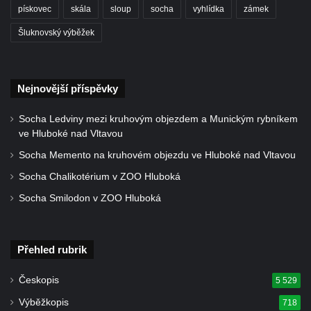
Socha Dívka s mušlí v ZOO Leipzig
pískovec
skála
sloup
socha
vyhlídka
zámek
Socha Tygr v ZOO Leipzig
Šluknovský výběžek
Socha Atlet v ZOO Leipzig
Socha Marabu v ZOO Leipzig
Nejnovější příspěvky
Busta Karla Maxe Schneidera v ZOO
Leipzig
Socha Ledviny mezi kruhovým objezdem a Munickým rybníkem
ve Hluboké nad Vltavou
Socha Iásón v ZOO Leipzig
Socha Memento na kruhovém objezdu ve Hluboké nad Vltavou
Socha Mladý slon v ZOO Leipzig
Socha Chalikotérium v ZOO Hluboká
Socha Býk v ZOO Dresden
Socha Smilodon v ZOO Hluboká
Socha Uprchlý otrok bojuje s divokým psem
v ZOO Dresden
Socha krokodýla v ZOO Dresden
Přehled rubrik
Socha slona v ZOO Dresden
Českopis
5 529
Socha Faun s medvíďaty v ZOO Dresden
Výběžkopis
718
Socha divokého prasete před vstupem do