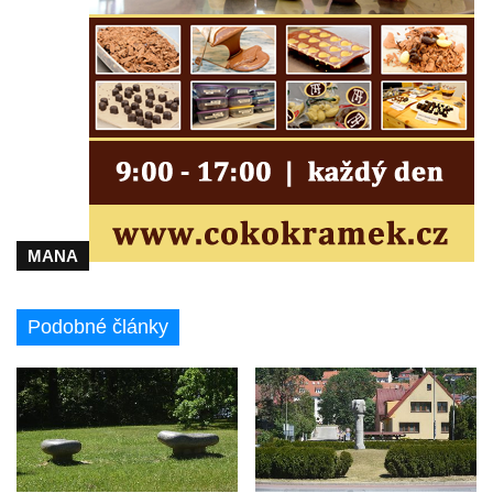
Českých Budějovicích
Socha svatého Václava u pramene v
Semilech
Pamětní deska Tomáše Garrigue Masaryka
na radnici v Českých Budějovicích
Pamětní deska na biskupské rezidenci v
Českých Budějovicích
Pamětní deska Josefa Hloucha na
MANA
biskupské rezidenci v Českých
Budějovicích
Socha žáby u rybníčku na Náměstí v
Podobné články
Kamenném Újezdě
Pamětní kámen družebních obcí Kamenný
Újezd a Krauchthal v parku na Náměstí v
Kamenném Újezdě
Socha na náměstí J. V. Kamarýta ve