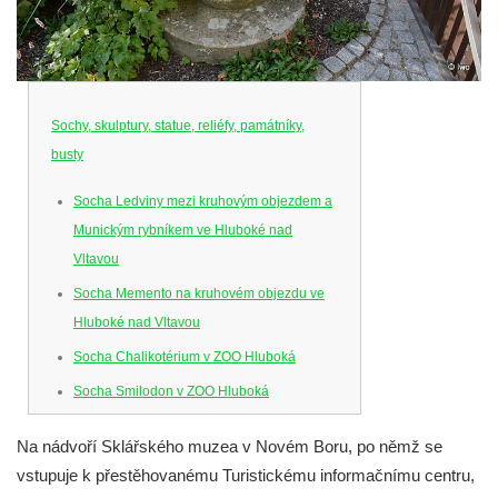
Sochy, skulptury, statue, reliéfy, památníky,
busty
Socha Ledviny mezi kruhovým objezdem a
Munickým rybníkem ve Hluboké nad
Vltavou
Socha Memento na kruhovém objezdu ve
Hluboké nad Vltavou
Socha Chalikotérium v ZOO Hluboká
Socha Smilodon v ZOO Hluboká
Socha Veledaněk v ZOO Hluboká
Na nádvoří Sklářského muzea v Novém Boru, po němž se
Socha Koroun bezzubý v ZOO Hluboká
vstupuje k přestěhovanému Turistickému informačnímu centru,
Socha Plejtvák obrovský v ZOO Hluboká