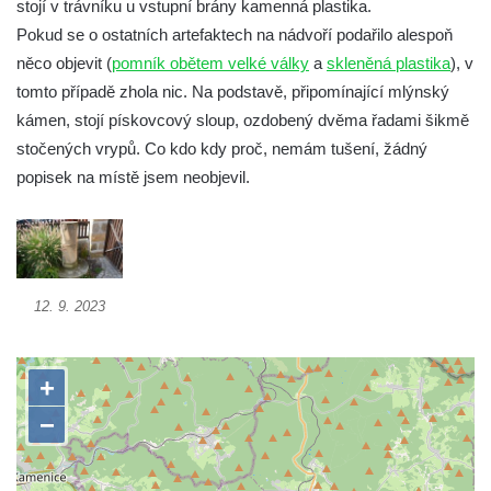
stojí v trávníku u vstupní brány kamenná plastika.
Socha Medvěd jeskynní v ZOO Hluboká
Pokud se o ostatních artefaktech na nádvoří podařilo alespoň
něco objevit (
pomník obětem velké války
a
skleněná plastika
), v
Socha Mamutí lebka v ZOO Hluboká
tomto případě zhola nic. Na podstavě, připomínající mlýnský
Socha Mamut srstnatý v ZOO Hluboká
kámen, stojí pískovcový sloup, ozdobený dvěma řadami šikmě
Socha Orel v ZOO Hluboká
stočených vrypů. Co kdo kdy proč, nemám tušení, žádný
Socha Vydry si hrají v ZOO Hluboká
popisek na místě jsem neobjevil.
Socha Přátelství v ZOO Hluboká
Socha Matka příroda v ZOO Hluboká
Socha Lišky v ZOO Hluboká
Socha Kudlanka v ZOO Hluboká
12. 9. 2023
Socha Vlčice s mládětem v ZOO Hluboká
Socha Rys číhající na srnu v ZOO Hluboká
Socha Orlice v ZOO Hluboká
Socha Tygr v ZOO Hluboká
Socha Želva v ZOO Hluboká