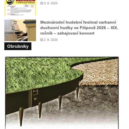
Pomník Vojtěcha Adalberta Lanny v parku
3. 8. 2026
Na Sadech v Českých Budějovicích
Pomník Přemysla Otakara II. v parku Na
Mezinárodní hudební festival varhanní
Sadech v Českých Budějovicích
duchovní hudby ve Filipově 2026 – XIX.
ročník – zahajovací koncert
Socha Mateřství v parku Na Sadech v
2. 8. 2026
Českých Budějovicích
Obrubniky
Památník Otokara Mokrého v parku Na
Sadech v Českých Budějovicích
Poslední dochovaný tramvajový sloup na
Pražské třídě v Českých Budějovicích
Socha Civilizovaní na Husově třídě v
Českých Budějovicích
Socha svatého Jana Nepomuckého Na
Sadech u Mlýnské stoky v Českých
Budějovicích
Sochy brouků u Mlýnské stoky v Českých