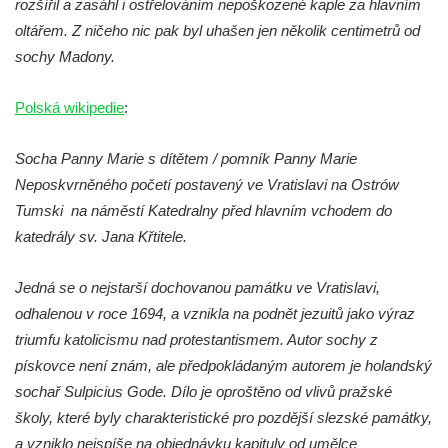
rozšířil a zasáhl i ostřelováním nepoškozené kaple za hlavním
Sousoší Humanoidi na Lannově třídě v
oltářem. Z ničeho nic pak byl uhašen jen několik centimetrů od
Českých Budějovicích
sochy Madony.
Pomník Vojtěcha Adalberta Lanny v parku
Na Sadech v Českých Budějovicích
Polská wikipedie
:
Pomník Přemysla Otakara II. v parku Na
Sadech v Českých Budějovicích
Socha Panny Marie s dítětem / pomník Panny Marie
Socha Mateřství v parku Na Sadech v
Neposkvrněného početí postavený ve Vratislavi na Ostrów
Českých Budějovicích
Tumski na náměstí Katedralny před hlavním vchodem do
Památník Otokara Mokrého v parku Na
katedrály sv. Jana Křtitele.
Sadech v Českých Budějovicích
Jedná se o nejstarší dochovanou památku ve Vratislavi,
Poslední dochovaný tramvajový sloup na
odhalenou v roce 1694, a vznikla na podnět jezuitů jako výraz
Pražské třídě v Českých Budějovicích
triumfu katolicismu nad protestantismem. Autor sochy z
Socha Civilizovaní na Husově třídě v
pískovce není znám, ale předpokládaným autorem je holandský
Českých Budějovicích
sochař Sulpicius Gode. Dílo je oproštěno od vlivů pražské
Socha svatého Jana Nepomuckého Na
školy, které byly charakteristické pro pozdější slezské památky,
Sadech u Mlýnské stoky v Českých
a vzniklo nejspíše na objednávku kapituly od umělce