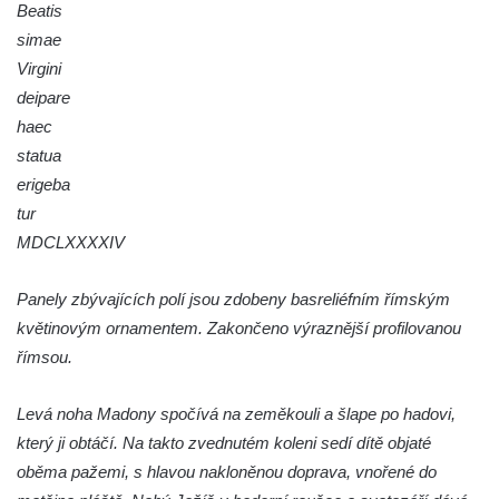
Beatis
Socha Faun s medvíďaty v ZOO Dresden
simae
Socha divokého prasete před vstupem do
Virgini
ZOO Dresden
deipare
Socha světce severně od Lužce nad
haec
Vltavou
statua
Pamětní kámen revitalizace Vltavy Vraňany
erigeba
– Hořín u Lužce nad Vltavou
tur
MDCLXXXXIV
Strom svobody a památník 100 let republiky
a 30. výročí listopadu 1989 v Hrobčicích
Panely zbývajících polí jsou zdobeny basreliéfním římským
Boží muka v parku před domem čp. 17 v
květinovým ornamentem. Zakončeno výraznější profilovanou
Hrobčicích
římsou.
Sochy „Klaun a dívenka“ v parku v centru
Hrobčic
Levá noha Madony spočívá na zeměkouli a šlape po hadovi,
Socha svatého Antonína poustevníka v
který ji obtáčí. Na takto zvednutém koleni sedí dítě objaté
Mirošovicích
oběma pažemi, s hlavou nakloněnou doprava, vnořené do
Socha vodníka u požární nádrže v