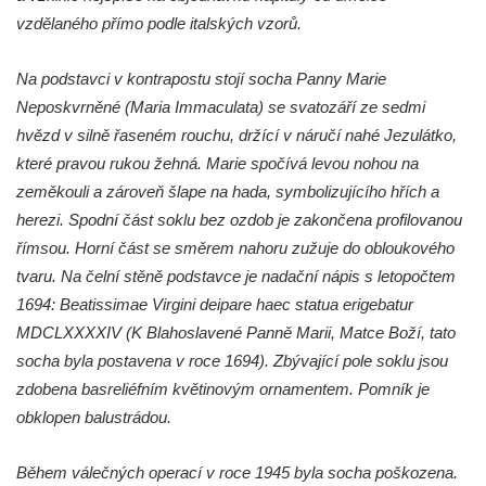
Budějovicích
vzdělaného přímo podle italských vzorů.
Sochy brouků u Mlýnské stoky v Českých
Budějovicích
Na podstavci v kontrapostu stojí socha Panny Marie
Socha svatého Vincence Ferrerského na
Neposkvrněné (Maria Immaculata) se svatozáří ze sedmi
nádvoří kláštera dominikánů v Českých
hvězd v silně řaseném rouchu, držící v náručí nahé Jezulátko,
Budějovicích
které pravou rukou žehná. Marie spočívá levou nohou na
zeměkouli a zároveň šlape na hada, symbolizujícího hřích a
Socha svatého Zachariáše na nádvoří
herezi. Spodní část soklu bez ozdob je zakončena profilovanou
kláštera dominikánů v Českých
římsou. Horní část se směrem nahoru zužuje do obloukového
Budějovicích
tvaru. Na čelní stěně podstavce je nadační nápis s letopočtem
Socha svatého Josefa na nádvoří kláštera
1694: Beatissimae Virgini deipare haec statua erigebatur
dominikánů v Českých Budějovicích
MDCLXXXXIV (K Blahoslavené Panně Marii, Matce Boží, tato
Socha svaté Anny na nádvoří kláštera
socha byla postavena v roce 1694). Zbývající pole soklu jsou
dominikánů v Českých Budějovicích
zdobena basreliéfním květinovým ornamentem. Pomník je
Socha svatého Dominika na nádvoří
obklopen balustrádou.
kláštera dominikánů v Českých
Budějovicích
Během válečných operací v roce 1945 byla socha poškozena.