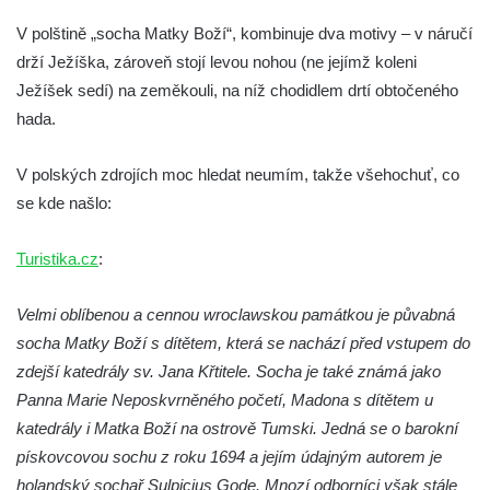
Socha Koroun bezzubý v ZOO Hluboká
V polštině „socha Matky Boží“, kombinuje dva motivy – v náručí
Socha Plejtvák obrovský v ZOO Hluboká
drží Ježíška, zároveň stojí levou nohou (ne jejímž koleni
Ježíšek sedí) na zeměkouli, na níž chodidlem drtí obtočeného
Socha Medvěd jeskynní v ZOO Hluboká
hada.
Socha Mamutí lebka v ZOO Hluboká
Socha Mamut srstnatý v ZOO Hluboká
V polských zdrojích moc hledat neumím, takže všehochuť, co
Socha Orel v ZOO Hluboká
se kde našlo:
Socha Vydry si hrají v ZOO Hluboká
Turistika.cz
:
Socha Přátelství v ZOO Hluboká
Socha Matka příroda v ZOO Hluboká
Velmi oblíbenou a cennou wroclawskou památkou je půvabná
Socha Lišky v ZOO Hluboká
socha Matky Boží s dítětem, která se nachází před vstupem do
Socha Kudlanka v ZOO Hluboká
zdejší katedrály sv. Jana Křtitele. Socha je také známá jako
Panna Marie Neposkvrněného početí, Madona s dítětem u
Socha Vlčice s mládětem v ZOO Hluboká
katedrály i Matka Boží na ostrově Tumski. Jedná se o barokní
Socha Rys číhající na srnu v ZOO Hluboká
pískovcovou sochu z roku 1694 a jejím údajným autorem je
Socha Orlice v ZOO Hluboká
holandský sochař Sulpicius Gode. Mnozí odborníci však stále