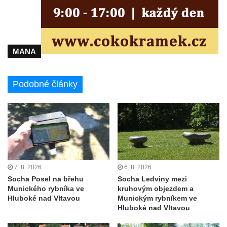
mostě u pivovaru ve Frýdlantu
Socha Piety v Okružní ulici ve Frýdlantu
Socha Albrechta z Valdštejna na náměstí T.
MANA
G. Masaryka ve Frýdlantu
Reliéf Albrechta z Valdštejna na
Podobné články
Valdštejnské lékárně na Hrnčířském
náměstí ve Frýdlantu
Pamětní kámen Pamět v krajině Trojmezí u
Křížové cesty na Křížovém vrchu ve
Frýdlantu
Sousoší svatého Víta, svatého Jana
7. 8. 2026
6. 8. 2026
Nepomuckého a svatého Václava v Děčíně
Socha Posel na břehu
Socha Ledviny mezi
na Staroměstském mostě
Munického rybníka ve
kruhovým objezdem a
Torzo pomníku Filipa Kinského u kaple
Hluboké nad Vltavou
Munickým rybníkem ve
Hluboké nad Vltavou
svatého Jana Nepomuckého ve Sloupu v
Čechách