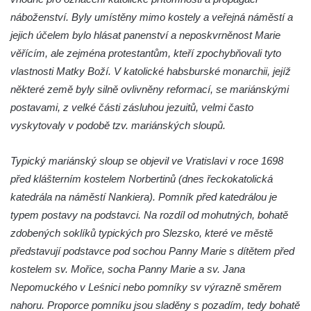
Fischera na domě čp. 5/16 na třídě 9.
náboženství. Byly umístěny mimo kostely a veřejná náměstí a
května v Rumburku
jejich účelem bylo hlásat panenství a neposkvrněnost Marie
věřícím, ale zejména protestantům, kteří zpochybňovali tyto
Pamětní deska Johanna Neumanna
vlastnosti Matky Boží. V katolické habsburské monarchii, jejíž
severně od Tokáně
některé země byly silně ovlivněny reformací, se mariánskými
Obrázek svatého Huberta na buku svatého
postavami, z velké části zásluhou jezuitů, velmi často
Huberta
vyskytovaly v podobě tzv. mariánských sloupů.
Obrázek svatého Jakuba na skále u cesty
východně od Srbské Kamenice
Typický mariánský sloup se objevil ve Vratislavi v roce 1698
Busta Jana Amose Komenského na domě
před klášterním kostelem Norbertinů (dnes řeckokatolická
čp. 37 v Račicích
katedrála na náměstí Nankiera). Pomník před katedrálou je
Socha ležícího koně v Sadech
typem postavy na podstavci. Na rozdíl od mohutných, bohatě
Československé armády v Teplicích
zdobených soklíků typických pro Slezsko, které ve městě
představují podstavce pod sochou Panny Marie s dítětem před
Socha Medvídě v Tierpark Chemnitz
kostelem sv. Mořice, socha Panny Marie a sv. Jana
Sochy Ležící žena v Tierpark Chemnitz
Nepomuckého v Leśnici nebo pomníky sv výrazně směrem
Sochy Ptáci v Tierpark Chemnitz
nahoru. Proporce pomníku jsou sladěny s pozadím, tedy bohatě