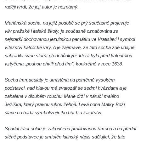
Socha Tygr v ZOO Hluboká
raději tvrdí, že její autor je neznámý.
Socha Želva v ZOO Hluboká
Mariánská socha, na jejíž podobě se prý současně projevuje
Socha Kozorožec horský v ZOO Hluboká
vliv pražské i italské školy, je současně označována za
Socha Včela v ZOO Hluboká
nejstarší dochovanou jezuitskou památku ve Vratislavi i symbol
Socha Housenka v ZOO Hluboká
vítězství katolické víry. A je zajímavé, že tato socha zde údajně
Socha Nosorožík v ZOO Hluboká
nahradila svou starší předchůdkyni, která byla před katedrálou
Socha Rosomák v ZOO Hluboká
vztyčena „pouhou chvíli před tím”, konkrétně v roce 1638.
Socha Beruška v ZOO Hluboká
Socha Immaculaty je umístěna na poměrně vysokém
Socha Vážka v ZOO Hluboká
podstavci, nad hlavou má svatozář se sedmi hvězdami a je
Socha Volavka v ZOO Hluboká
zahalena v dlouhém rouchu. Marie drží v náručí malého
Flamingo trůn v ZOO Hluboká
Ježíška, který pravou rukou žehná. Levá noha Matky Boží
Lavička Kůň Převalského v ZOO Hluboká
šlape na hada symbolizujícího hřích a kacířství.
Lysá nad Labem, barokní město Šporkovo
Spodní část soklu je zakončena profilovanou římsou a na přední
Socha Opičákovník v ZOO Hluboká
stěně podstavce je umístěn latinský nápis sdělující, že tato
Socha Roháč v ZOO Hluboká