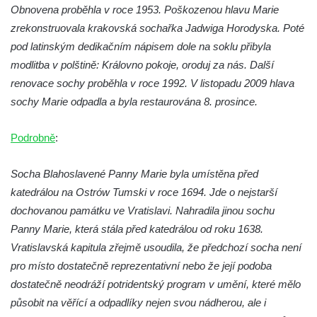
Sousoší Kalvárie před klášterem
Obnovena proběhla v roce 1953. Poškozenou hlavu Marie
dominikánů u Piaristického náměstí v
zrekonstruovala krakovská sochařka Jadwiga Horodyska. Poté
Českých Budějovicích
pod latinským dedikačním nápisem dole na soklu přibyla
modlitba v polštině: Královno pokoje, oroduj za nás. Další
Socha svatého Václava u pramene v
renovace sochy proběhla v roce 1992. V listopadu 2009 hlava
Semilech
sochy Marie odpadla a byla restaurována 8. prosince.
Pamětní deska Tomáše Garrigue Masaryka
na radnici v Českých Budějovicích
Podrobně
:
Pamětní deska na biskupské rezidenci v
Českých Budějovicích
Socha Blahoslavené Panny Marie byla umístěna před
Pamětní deska Josefa Hloucha na
katedrálou na Ostrów Tumski v roce 1694. Jde o nejstarší
biskupské rezidenci v Českých
dochovanou památku ve Vratislavi. Nahradila jinou sochu
Budějovicích
Panny Marie, která stála před katedrálou od roku 1638.
Socha žáby u rybníčku na Náměstí v
Vratislavská kapitula zřejmě usoudila, že předchozí socha není
Kamenném Újezdě
pro místo dostatečně reprezentativní nebo že její podoba
dostatečně neodráží potridentský program v umění, které mělo
Pamětní kámen družebních obcí Kamenný
působit na věřící a odpadlíky nejen svou nádherou, ale i
Újezd a Krauchthal v parku na Náměstí v