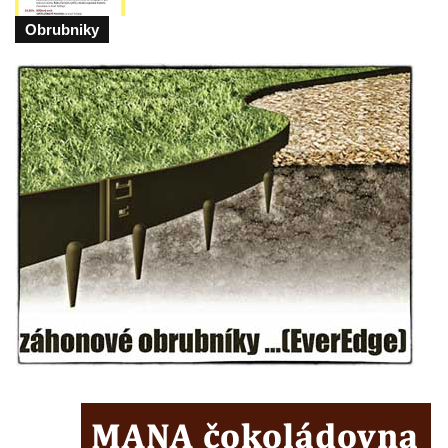
kostelu Nanebevzetí Panny Marie ve
Obrubniky
Vilémově
Socha svatého Jana Nepomuckého na
schodišti ke kostelu Nanebevzetí Panny
Marie ve Vilémově
Socha svatého Šebestiána na schodišti ke
kostelu Nanebevzetí Panny Marie ve
Vilémově
Socha svatého Václava na schodišti ke
kostelu Nanebevzetí Panny Marie ve
Vilémově
Socha svaté Rosalie (Rozálie) na schodišti
ke kostelu Nanebevzetí Panny Marie ve
Vilémově
Socha svatého Vojtěcha na schodišti ke
kostelu Nanebevzetí Panny Marie ve