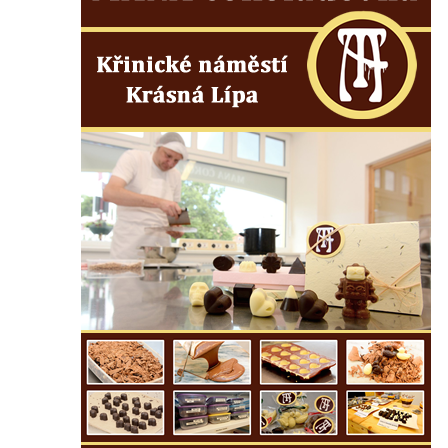
Vilémově
Socha putti II. na schodišti ke kostelu
Nanebevzetí Panny Marie ve Vilémově
Socha putti I. na schodišti ke kostelu
Nanebevzetí Panny Marie ve Vilémově
Socha svaté Anny na mostě přes
Vilémovský potok pod kostelem
Nanebevzetí Panny Marie ve Vilémově
Socha svatého Josefa na mostě přes
Vilémovský potok pod kostelem
Nanebevzetí Panny Marie ve Vilémově
Socha svatého Jana u dveří kostela
svatého Václava ve Šluknově
Socha svatého Pavla u dveří kostela
svatého Václava ve Šluknově
Socha svatého Jana Nepomuckého na