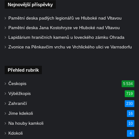
Základní a Mateřské školy v Teplicích nad
Nejnovější příspěvky
Metují
Pamětní deska padlých legionářů ve Hluboké nad Vltavou
Kamenná plastika před hotelem Orlík v
Pamětní deska Jana Kostohryze ve Hluboké nad Vltavou
Teplicích nad Metují
Lapidárium hraničních kamenů u loveckého zámku Ohrada
Základní kámen stavebních úprav Domova
Dolní zámek Teplice nad Metují
Zvonice na Pěnkavčím vrchu ve Vrchlického ulici ve Varnsdorfu
Socha svatého Jana Nepomuckého v ulici
Aloise Jiráska v Teplicích nad Metují
Přehled rubrik
Socha Pijící žena v ulici Aloise Jiráska v
Teplicích nad Metují
Českopis
5 534
Plastika Úl v Teplicích nad Metují
Výběžkopis
719
Socha Dívka s holubicí v Teplicích nad
Zahraničí
230
Metují
Jíme kdekoli
16
Keramický reliéf na fasádě nákupního
Na houby kamkoli
10
střediska v Zámecké ulici v Teplicích nad
Kdokoli
4
Metují