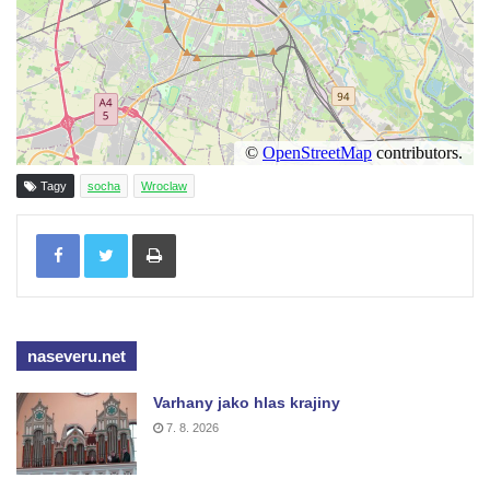
Duchcově
Socha svatého Václava u kostela
Zvěstování Panny Marie v Duchcově
Socha svatého Prokopa u kostela
Zvěstování Panny Marie v Duchcově
Socha Hoch vytahující si trn z paty v Knížecí
Tagy
socha
Wroclaw
zahradě v zámeckém parku v Duchcově
Socha Niké v Knížecí zahradě v zámeckém
Tisknout
parku v Duchcově
Socha Walthera von der Vogelweide v
Duchcově
naseveru.net
Busta Bedřicha Smetany v sadech B.
Smetany v Duchcově
Varhany jako hlas krajiny
Busta Ludwiga van Beethovena v sadech
7. 8. 2026
B. Smetany v Duchcově
Pomník neznámého účelu v sadech Boženy