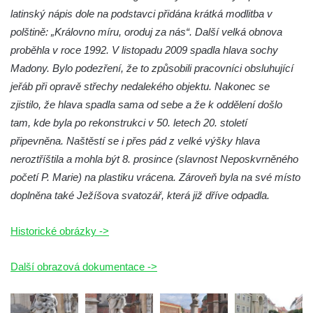
latinský nápis dole na podstavci přidána krátká modlitba v
brány
polštině: „Královno míru, oroduj za nás“. Další velká obnova
Sousoší svatého Václava, svatého Floriána
proběhla v roce 1992. V listopadu 2009 spadla hlava sochy
a svatého Jana Nepomuckého východně
Madony. Bylo podezření, že to způsobili pracovníci obsluhující
od Mezné
jeřáb při opravě střechy nedalekého objektu. Nakonec se
Socha vodníka na trase naučné stezky v
zjistilo, že hlava spadla sama od sebe a že k oddělení došlo
Srbské Kamenici
tam, kde byla po rekonstrukci v 50. letech 20. století
Podstavec v zámecké zahradě v Duchcově
připevněna. Naštěstí se i přes pád z velké výšky hlava
Sousoší dětí u obecního úřadu v Janově
neroztříštila a mohla být 8. prosince (slavnost Neposkvrněného
početí P. Marie) na plastiku vrácena. Zároveň byla na své místo
Socha Andromedé u pavilonu Reinerovy
doplněna také Ježíšova svatozář, která již dříve odpadla.
fresky v Duchcově
Socha Amfitrité u pavilonu Reinerovy fresky
Historické obrázky ->
v Duchcově
Socha Flóry u pavilonu Reinerovy fresky v
Další obrazová dokumentace ->
Duchcově
Socha Afrodité u pavilonu Reinerovy fresky