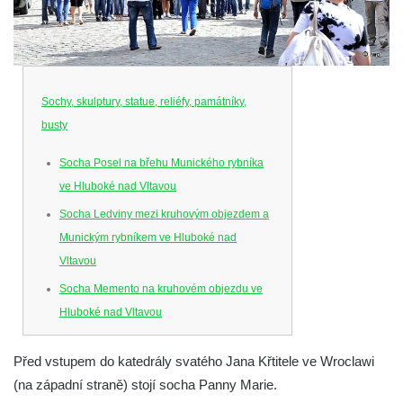
Sochy, skulptury, statue, reliéfy, památníky,
busty
Socha Posel na břehu Munického rybníka
ve Hluboké nad Vltavou
Socha Ledviny mezi kruhovým objezdem a
Munickým rybníkem ve Hluboké nad
Vltavou
Socha Memento na kruhovém objezdu ve
Hluboké nad Vltavou
Socha Chalikotérium v ZOO Hluboká
Před vstupem do katedrály svatého Jana Křtitele ve Wroclawi
Socha Smilodon v ZOO Hluboká
(na západní straně) stojí socha Panny Marie.
Socha Veledaněk v ZOO Hluboká