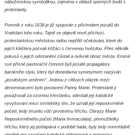
náboženskou symbolikou, zejména v oblasti sporných bodů s
Kamenném Újezdě
protestanty.
Socha na náměstí J. V. Kamarýta ve
Velešíně
Pomník z roku 1638 je již spojován s příchodem jezuitů do
Pomník J. V. Kamarýta v Krumlovské ulici ve
Vratislavi toho roku. Tajně se objevili nově příchozí,
Velešíně
protestantskou městskou radou nepříliš očekáváni, které do
Pamětní deska arcibiskupa Micara ve
jejich kláštera pozvali křižáci s červenou hvězdou. Přes několik
vstupu do poutního místa Římov
pokusů o jejich odstranění zůstali a ovlivnili obraz města. Kromě
Plastika Koule v Gutenbergově ulici v
své přísně pastorační činnosti byli jezuité propagátory
Liberci
barokního stylu, který byl donedávna synonymem nazýván
„jezuitským uměním“. Jednou z citlivých otázek mezi
Pamětní deska Vojtěcha Kocmicha na
denominacemi bylo postavení Panny Marie. Protestanti ji
domě čp. 37 v ulici Betlém v Římově
považovali za vzornou křesťanku, odmítali její katolické
Pomník na paměť zrušení roboty v Plavu
vyvyšování mezi smrtelníky tím, že uznali její neposkvrněné
Socha vodníka v Plavu
početí, tedy imunitu vůči prvotnímu hříchu. Obrazy Marie
Socha svatého Jana Nepomuckého v
Neposkvrněného početí (Maria Immaculata), přemožitelky
Třebušíně
hříchu, který jej pošlapává v podobě hada, byly tedy mimořádně
Pamětní deska Johanna Nepomuka
vhodné pro označení katolické přítomnosti a propagaci