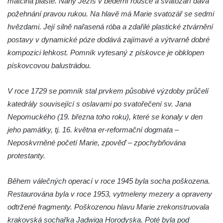
matčina pláště. Nahý Ježíš v bederní roušce a svatozáří dává
Mirošovicích
požehnání pravou rukou. Na hlavě má ​​Marie svatozář se sedmi
hvězdami. Její silně nařasená róba a zdařilé plastické ztvárnění
Socha býka před areálem firmy 2JCP v
postavy v dynamické póze dodává zajímavé a výtvarně dobré
Račicích
kompozici lehkost. Pomník vytesaný z pískovce je obklopen
Povodňový sloup II. v Dobříni
pískovcovou balustrádou.
Povodňový sloup I. v Dobříni
Pamětní kámen vodního díla Josefův Důl
V roce 1729 se pomník stal prvkem působivé výzdoby průčelí
Socha svatého Floriána na domě čp. 3 v
katedrály související s oslavami po svatořečení sv. Jana
Oparnu
Nepomuckého (19. března toho roku), které se konaly v den
jeho památky, tj. 16. května er-reformační dogmata –
Socha svaté Anny u domu čp. 3 v Oparnu
Neposkvrněné početí Marie, zpověď – zpochybňována
Lavička Václava Havla v Pardubicích
protestanty.
Lavička Václava Havla v Novém Boru
Lavička Václava Havla v Krásné Lípě
Během válečných operací v roce 1945 byla socha poškozena.
Upoutávka JduHřebenovkou u parkoviště
Restaurována byla v roce 1953, vytmeleny mezery a opraveny
na Mezní Louce
odtržené fragmenty. Poškozenou hlavu Marie zrekonstruovala
krakovská sochařka Jadwiga Horodyska. Poté byla pod
Kamenný obelisk na vyhlídce u Pravčické