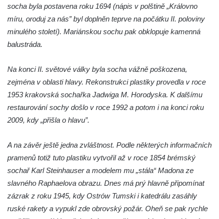
socha byla postavena roku 1694 (nápis v polštině „Královno
Socha Mystik v ZOO Hluboká
míru, oroduj za nás” byl doplněn teprve na počátku II. poloviny
Reliéf Rodina a práce na budově záložny
minulého století). Mariánskou sochu pak obklopuje kamenná
čp. 69/1 v Českých Budějovicích
balustráda.
Socha Jana Valeria Jirsíka u Černé věže v
Na konci II. světové války byla socha vážně poškozena,
Českých Budějovicích
zejména v oblasti hlavy. Rekonstrukci plastiky provedla v roce
Socha Krista klesajícího pod křížem u
1953 krakovská sochařka Jadwiga M. Horodyska. K dalšímu
kostela svatého Mikuláše v Českých
restaurování sochy došlo v roce 1992 a potom i na konci roku
Budějovicích
2009, kdy „přišla o hlavu”.
Socha svatého Jana Nepomuckého u
kostela svaté Rodiny v Českých
A na závěr ještě jedna zvláštnost. Podle některých informačních
Budějovicích
pramenů totiž tuto plastiku vytvořil až v roce 1854 brémský
Socha S tebou v parku na Senovážném
sochař Karl Steinhauser a modelem mu „stála“ Madona ze
náměstí v Českých Budějovicích
slavného Raphaelova obrazu. Dnes má prý hlavně připomínat
Socha Tornádo v parku na Senovážném
zázrak z roku 1945, kdy Ostrów Tumski i katedrálu zasáhly
náměstí v Českých Budějovicích
ruské rakety a vypukl zde obrovský požár. Oheň se pak rychle