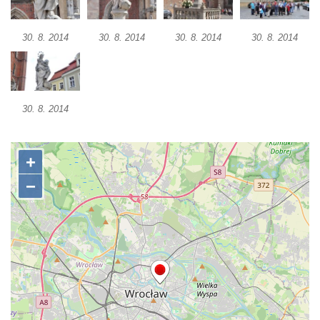
v Duchcově
Pamětní kámen rybníka Barbory v
30. 8. 2014
30. 8. 2014
30. 8. 2014
30. 8. 2014
Duchcově
Delfín na Sfingovém rybníku v zámeckém
parku v Duchcově
Sfinga II. na Sfingovém rybníku v
30. 8. 2014
zámeckém parku v Duchcově
Sfinga I. na Sfingovém rybníku v zámeckém
parku v Duchcově
Socha Minervy na nádvoří zámku v
Duchcově
Socha Herkula se saní na nádvoří zámku v
Duchcově
Socha Herkula se lvem na nádvoří zámku v
Duchcově
Socha Marse na nádvoří zámku v