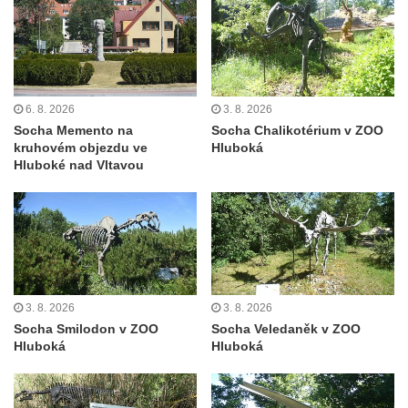
Reliéf na průčelí obchodního domu čp. 849
na třídě T. G. Masaryka v Novém Boru
Reliéf Jeden den ze života horníka na
průčelí Hornického domu v Sokolově
6. 8. 2026
3. 8. 2026
Sousoší Kosmonauti u stanice metra Háje
Socha Memento na
Socha Chalikotérium v ZOO
kruhovém objezdu ve
Hluboká
Pomník v expozici Hornického muzea
Hluboké nad Vltavou
Krásno
Pomník Mistra Jana Husa na Husově
náměstí v Kněževsi
Socha svatého Františka Xaverského u
kostela svatého Jakuba Většího v Kněževsi
3. 8. 2026
3. 8. 2026
Socha sedící dívky u jezírka ve
Socha Smilodon v ZOO
Socha Veledaněk v ZOO
Dvořákových sadech v Karlových Varech
Hluboká
Hluboká
Socha Krista bičovaného u domu čp. 416 v
ulici Dr. Edvarda Beneše ve Šluknově