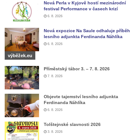
Nová Perla v Kyjově hostí mezinárodní
Němcové v Duchcově
festival Performance v časech krizí
Památník Johanna Wolfganga Goetha u
6. 8. 2026
polikliniky v Nejdku
Nová expozice Na Saule odhaluje příběh
Socha svatého Salvátora před kostelem
lesního adjunkta Ferdinanda Náhlíka
svatých Petra a Pavla v Jeníkově
6. 8. 2026
Socha svatého Pavla před kostelem
výběžek.eu
svatých Petra a Pavla v Jeníkově
Příměstský tábor 3. – 7. 8. 2026
Socha svatého Petra před kostelem svatých
7. 8. 2026
Petra a Pavla v Jeníkově
Socha svatého Jana Nepomuckého před
kostelem svatých Petra a Pavla v Jeníkově
Objevte tajemství lesního adjunkta
Ferdinanda Náhlíka
Obrázek Ježíš jako Dobrý pastýř u studánky
6. 8. 2026
Pod obrázkem na Kamenné cestě pod
Plešným
Tolštejnské slavnosti 2026
Olžin pád
3. 8. 2026
Socha svatého Rocha na schodišti ke