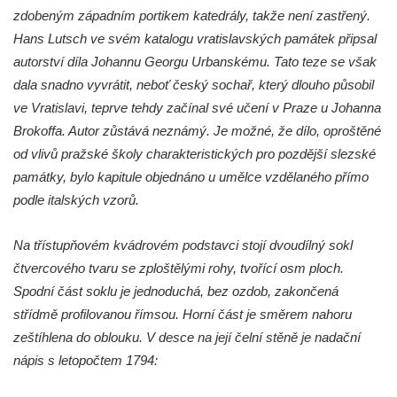
Socha Skupina jeřábů v Tierpark Chemnitz
zdobeným západním portikem katedrály, takže není zastřený.
Socha Panter v ZOO Leipzig
Hans Lutsch ve svém katalogu vratislavských památek připsal
autorství díla Johannu Georgu Urbanskému. Tato teze se však
Socha Dívka s mušlí v ZOO Leipzig
dala snadno vyvrátit, neboť český sochař, který dlouho působil
Socha Tygr v ZOO Leipzig
ve Vratislavi, teprve tehdy začínal své učení v Praze u Johanna
Socha Atlet v ZOO Leipzig
Brokoffa. Autor zůstává neznámý. Je možné, že dílo, oproštěné
Socha Marabu v ZOO Leipzig
od vlivů pražské školy charakteristických pro pozdější slezské
Busta Karla Maxe Schneidera v ZOO
památky, bylo kapitule objednáno u umělce vzdělaného přímo
Leipzig
podle italských vzorů.
Socha Iásón v ZOO Leipzig
Na třístupňovém kvádrovém podstavci stojí dvoudílný sokl
Socha Mladý slon v ZOO Leipzig
čtvercového tvaru se zploštělými rohy, tvořící osm ploch.
Socha Býk v ZOO Dresden
Spodní část soklu je jednoduchá, bez ozdob, zakončená
Socha Uprchlý otrok bojuje s divokým psem
střídmě profilovanou římsou. Horní část je směrem nahoru
v ZOO Dresden
zeštíhlena do oblouku. V desce na její čelní stěně je nadační
Socha krokodýla v ZOO Dresden
nápis s letopočtem 1794:
Socha slona v ZOO Dresden