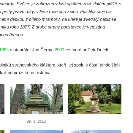
Gotharda. Světec je zobrazen v biskupském rozevlátém plášti, s
rsty pravé ruky, v levé ruce drží knihu. Plastika stojí na
ní deskou z bílého mramoru, na které je zvětralý nápis se
níku roku 1877. Z druhé strany podstavce je vytesána
anou římsou.
1983
restaurátor Jan Černý,
2000
restaurátor Petr Dufek.
íků strahovského kláštera, kteří jej spolu s částí tehdejších
skali od pražského biskupa.
29. 4. 2013