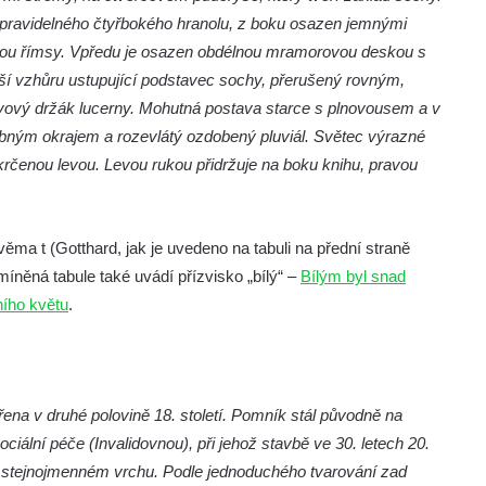
u pravidelného čtyřbokého hranolu, z boku osazen jemnými
kou římsy. Vpředu je osazen obdélnou mramorovou deskou s
ší vzhůru ustupující podstavec sochy, přerušený rovným,
ový držák lucerny. Mohutná postava starce s plnovousem a v
dobným okrajem a rozevlátý ozdobený pluviál. Světec výrazné
rčenou levou. Levou rukou přidržuje na boku knihu, pravou
a t (Gotthard, jak je uvedeno na tabuli na přední straně
míněná tabule také uvádí přízvisko „bílý“ –
Bílým byl snad
ního květu
.
na v druhé polovině 18. století. Pomník stál původně na
ální péče (Invalidovnou), při jehož stavbě ve 30. letech 20.
a stejnojmenném vrchu. Podle jednoduchého tvarování zad