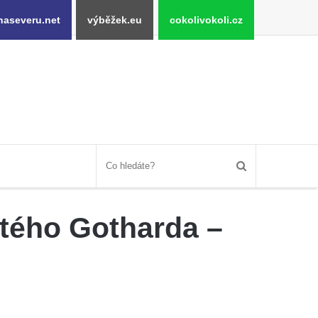
naseveru.net
výběžek.eu
cokolivokoli.cz
tého Gotharda –