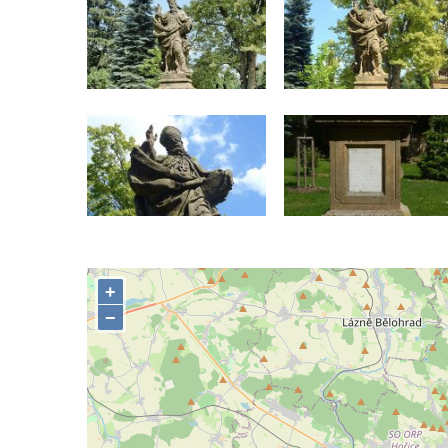
Českých Budějovicích
Socha Krista klesajícího pod křížem u
kostela svatého Mikuláše v Českých
Budějovicích
Socha svatého Jana Nepomuckého u
kostela svaté Rodiny v Českých
Budějovicích
Socha S tebou v parku na Senovážném
náměstí v Českých Budějovicích
Socha Tornádo v parku na Senovážném
náměstí v Českých Budějovicích
Sousoší Humanoidi na Lannově třídě v
Českých Budějovicích
Pomník Vojtěcha Adalberta Lanny v parku
Na Sadech v Českých Budějovicích
Pomník Přemysla Otakara II. v parku Na