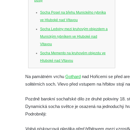
busty
Socha Posel na břehu Munického rybníka
ve Hluboké nad Vltavou
Socha Ledviny mezi kruhovým objezdem a
Munickým rybníkem ve Hluboké nad
Vltavou
Socha Memento na kruhovém objezdu ve
Hluboké nad Vltavou
Socha Chalikotérium v ZOO Hluboká
Na památném vrchu
Gothard
nad Hořicemi se před ar
Socha Smilodon v ZOO Hluboká
solitérních soch. Vlevo před vstupem na hřbitov stojí n
Socha Veledaněk v ZOO Hluboká
Socha Koroun bezzubý v ZOO Hluboká
Pozdně barokní sochařské dílo ze druhé poloviny 18. st
Socha Plejtvák obrovský v ZOO Hluboká
Dynamická socha světce je osazená na jednoduchý hran
Podrobněji:
Socha Medvěd jeskynní v ZOO Hluboká
Socha Mamutí lebka v ZOO Hluboká
Volná pískovcová plastika před hřbitovem mezi vzrostl