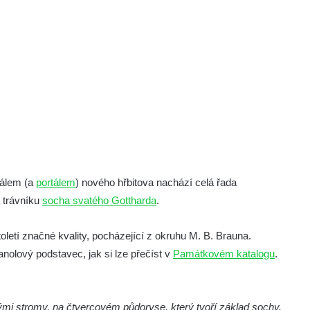
eálem (a
portálem
) nového hřbitova nachází celá řada
a trávníku
socha svatého Gottharda
.
oletí značné kvality, pocházející z okruhu M. B. Brauna.
olový podstavec, jak si lze přečíst v
Památkovém katalogu
.
ými stromy, na čtvercovém půdoryse, který tvoří základ sochy.