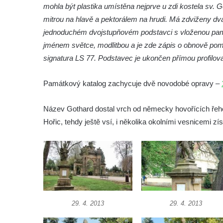
mohla být plastika umístěna nejprve u zdi kostela sv. 
Socha Nosorožík v ZOO Hluboká
mitrou na hlavě a pektorálem na hrudi. Má zdviženy dva p
Socha Rosomák v ZOO Hluboká
jednoduchém dvojstupňovém podstavci s vloženou pamět
Socha Beruška v ZOO Hluboká
jménem světce, modlitbou a je zde zápis o obnově pom
signatura LS 77. Podstavec je ukončen přímou profilov
Socha Vážka v ZOO Hluboká
Socha Volavka v ZOO Hluboká
Památkový katalog zachycuje dvě novodobé opravy –
Flamingo trůn v ZOO Hluboká
Lavička Kůň Převalského v ZOO Hluboká
Název Gothard dostal vrch od německy hovořících řeholn
Hořic, tehdy ještě vsí, i několika okolními vesnicemi zí
Lysá nad Labem, barokní město Šporkovo
Socha Opičákovník v ZOO Hluboká
Socha Roháč v ZOO Hluboká
Socha Mystik v ZOO Hluboká
Reliéf Rodina a práce na budově záložny
čp. 69/1 v Českých Budějovicích
29. 4. 2013
29. 4. 2013
Socha Jana Valeria Jirsíka u Černé věže v