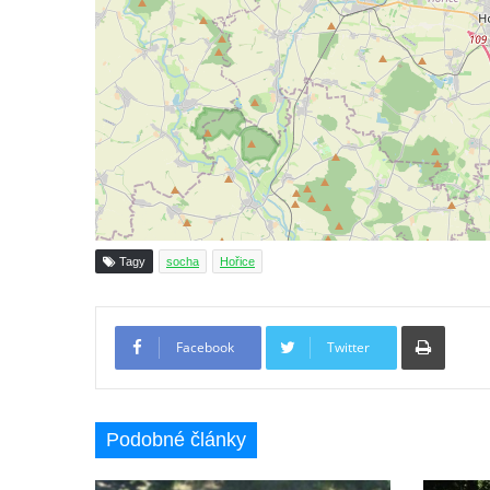
Sadech v Českých Budějovicích
Socha Mateřství v parku Na Sadech v
Českých Budějovicích
Památník Otokara Mokrého v parku Na
Sadech v Českých Budějovicích
Poslední dochovaný tramvajový sloup na
Pražské třídě v Českých Budějovicích
Socha Civilizovaní na Husově třídě v
Českých Budějovicích
Tagy
socha
Hořice
Socha svatého Jana Nepomuckého Na
Sadech u Mlýnské stoky v Českých
Tiskno
Facebook
Twitter
Budějovicích
Sochy brouků u Mlýnské stoky v Českých
Budějovicích
Podobné články
Socha svatého Vincence Ferrerského na
nádvoří kláštera dominikánů v Českých