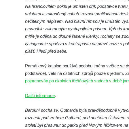
Socha Mamut srstnatý v ZOO Hluboká
Na hranolovitém soklu je umístěn dřík podstavce tvar
Socha Orel v ZOO Hluboká
volutami a zakončený nahoře rovnou profilovanou des
Socha Vydry si hrají v ZOO Hluboká
nečitelným nápisem. Nad hlavní římsou je umístěn vyš
pravoúhle zalomeným vystupujícím pásem. Vpředu kov
Socha Přátelství v ZOO Hluboká
mitře je oděna do dlouhé řasené kleriky, rochety se z
Socha Matka příroda v ZOO Hluboká
fyziognomie spočívá v kontrapostu na pravé noze s pok
Socha Lišky v ZOO Hluboká
plášť. Hledí před sebe.
Socha Kudlanka v ZOO Hluboká
Socha Vlčice s mládětem v ZOO Hluboká
Památkový katalog používá podobu jména světce se dvěm
podstavce), většina ostatních zdrojů pouze s jedním. Z
Socha Rys číhající na srnu v ZOO Hluboká
pojmenován po okolních třešňových sadech v době jar
Socha Orlice v ZOO Hluboká
Socha Tygr v ZOO Hluboká
Další informace
:
Socha Želva v ZOO Hluboká
Barokní socha sv. Gotharda byla pravděpodobně vytvoře
Socha Kozorožec horský v ZOO Hluboká
rozcestí pod vrchem Gothard, pod dnešním Ústavem soci
Socha Včela v ZOO Hluboká
století byl přesunut do parku před Novým hřbitovem n
Socha Housenka v ZOO Hluboká