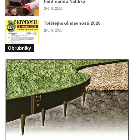
Ferdinanda Náhlíka
Sousoší Kalvárie před klášterem
6. 8. 2026
dominikánů u Piaristického náměstí v
Českých Budějovicích
Tolštejnské slavnosti 2026
Socha svatého Václava u pramene v
3. 8. 2026
Semilech
Pamětní deska Tomáše Garrigue Masaryka
Obrubniky
na radnici v Českých Budějovicích
Pamětní deska na biskupské rezidenci v
Českých Budějovicích
Pamětní deska Josefa Hloucha na
biskupské rezidenci v Českých
Budějovicích
Socha žáby u rybníčku na Náměstí v
Kamenném Újezdě
Pamětní kámen družebních obcí Kamenný
Újezd a Krauchthal v parku na Náměstí v