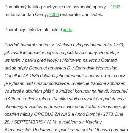
Socha Tygr v ZOO Hluboká
Památkový katalog zachycuje dvě novodobé opravy –
1983
Socha Želva v ZOO Hluboká
restaurátor Jan Černý,
2000
restaurátor Jan Dufek.
Socha Kozorožec horský v ZOO Hluboká
Podrobnější info lze ale nalézt
jinde
:
Socha Včela v ZOO Hluboká
Socha Housenka v ZOO Hluboká
Pozdně barokní socha sv. Václava byla postavena roku 1773,
Socha Nosorožík v ZOO Hluboká
jak uvádí letopočet v nápisu na podstavci sochy. Pomník je
Socha Rosomák v ZOO Hluboká
umístěn v parku před Novým hřbitovem na vrchu Gothard,
Socha Beruška v ZOO Hluboká
avšak nápis Deport et renovitari D. / Zahradnik Wenceslao
Capellani / A 1885 dokládá jeho přesunutí a opravu. Tento nápis
Socha Vážka v ZOO Hluboká
je vytesán nad římsou podstavce. Světec je tradičně zobrazen
Socha Volavka v ZOO Hluboká
ve zbroji a dlouhém plášti, s knížecí korunou na hlavě, korouhví
Flamingo trůn v ZOO Hluboká
a štítem s orlicí v rukou. Plastika stojí na vysokém podstavci a
Lavička Kůň Převalského v ZOO Hluboká
ukončeným volutovou římsou s vloženou kartuší. Podstavec je
Lysá nad Labem, barokní město Šporkovo
opatřen nápisy ORODUJ ZA NAS a Anno Domini / 1773. Dne
28. / SEPTEMBRIS / W. M. a reliéfem sv. Kateřiny
Socha Opičákovník v ZOO Hluboká
Alexandrijské. Podstavec je položen na soklu. Obnovu pomníku
Socha Roháč v ZOO Hluboká