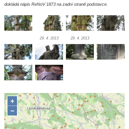
dokládá nápis ReNoV 1873 na zadní straně podstavce.
Socha Mystik v ZOO Hluboká
Reliéf Rodina a práce na budově záložny
čp. 69/1 v Českých Budějovicích
Socha Jana Valeria Jirsíka u Černé věže v
29. 4. 2013
29. 4. 2013
Českých Budějovicích
Socha Krista klesajícího pod křížem u
kostela svatého Mikuláše v Českých
Budějovicích
Socha svatého Jana Nepomuckého u
kostela svaté Rodiny v Českých
Budějovicích
Socha S tebou v parku na Senovážném
náměstí v Českých Budějovicích
Socha Tornádo v parku na Senovážném
náměstí v Českých Budějovicích