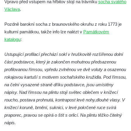
Vpravo před vstupem na hřbitov stojí na trávníku
socha svatého
Socha Koroun bezzubý v ZOO Hluboká
Václava
.
Socha Plejtvák obrovský v ZOO Hluboká
Pozdně barokní socha z braunovského okruhu z roku 1773 je
Socha Medvěd jeskynní v ZOO Hluboká
kulturní památkou, takže info lze nalézt v
Památkovém
Socha Mamutí lebka v ZOO Hluboká
katalogu
:
Socha Mamut srstnatý v ZOO Hluboká
Socha Orel v ZOO Hluboká
Ustupující profilací přechází sokl v hruškovitě rozšířenou dolní
Socha Vydry si hrají v ZOO Hluboká
část podstavce, který je zakončen mohutnou předsazenou
profilovanou římsou, vpředu zvlněnou ve dvě voluty a osazenou
Socha Přátelství v ZOO Hluboká
rokajovou kartuší s motivem sochařského kružidla. Pod římsou,
Socha Matka příroda v ZOO Hluboká
na čelní vysazené straně dříku podstavce, jsou umístěny
Socha Lišky v ZOO Hluboká
nápisy. Nad římsou na plintu stojí světec oblečem v knížecí
Socha Kudlanka v ZOO Hluboká
roucho, postava prohnutá, kontrapost levé nohy,
dlouhé vlasy. V
Socha Vlčice s mládětem v ZOO Hluboká
knížecí koruně, brnění, suknici, v levé pokrčené ruce svírá
praporec, pravou se opírá o štít s orlicí. Na plintu těžko čitelný
Socha Rys číhající na srnu v ZOO Hluboká
nápis.
Socha Orlice v ZOO Hluboká