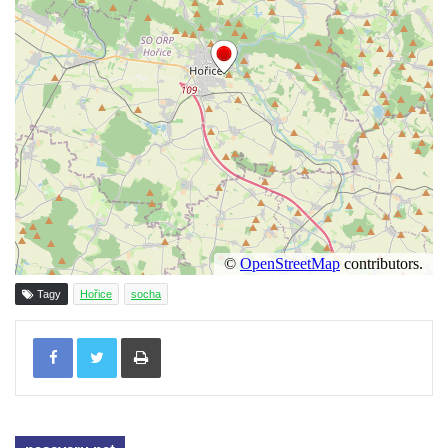
Sousoší Humanoidi na Lannově třídě v
Českých Budějovicích
Pomník Vojtěcha Adalberta Lanny v parku
Na Sadech v Českých Budějovicích
Pomník Přemysla Otakara II. v parku Na
Sadech v Českých Budějovicích
Socha Mateřství v parku Na Sadech v
Českých Budějovicích
Památník Otokara Mokrého v parku Na
Sadech v Českých Budějovicích
Poslední dochovaný tramvajový sloup na
Tagy
Hořice
socha
Pražské třídě v Českých Budějovicích
Tisknout
Socha Civilizovaní na Husově třídě v
Českých Budějovicích
Socha svatého Jana Nepomuckého Na
Sadech u Mlýnské stoky v Českých