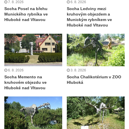
Socha Skupina jeřábů v Tierpark Chemnitz
7. 8. 2026
6. 8. 2026
Socha Posel na břehu
Socha Ledviny mezi
Socha Panter v ZOO Leipzig
Munického rybníka ve
kruhovým objezdem a
Hluboké nad Vltavou
Munickým rybníkem ve
Socha Dívka s mušlí v ZOO Leipzig
Hluboké nad Vltavou
Socha Tygr v ZOO Leipzig
Socha Atlet v ZOO Leipzig
Socha Marabu v ZOO Leipzig
Busta Karla Maxe Schneidera v ZOO
Leipzig
6. 8. 2026
3. 8. 2026
Socha Iásón v ZOO Leipzig
Socha Memento na
Socha Chalikotérium v ZOO
Socha Mladý slon v ZOO Leipzig
kruhovém objezdu ve
Hluboká
Hluboké nad Vltavou
Socha Býk v ZOO Dresden
Socha Uprchlý otrok bojuje s divokým psem
v ZOO Dresden
Socha krokodýla v ZOO Dresden
Socha slona v ZOO Dresden