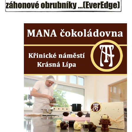
Kamenném Újezdě
Socha na náměstí J. V. Kamarýta ve
Velešíně
Pomník J. V. Kamarýta v Krumlovské ulici ve
Velešíně
Pamětní deska arcibiskupa Micara ve
vstupu do poutního místa Římov
Plastika Koule v Gutenbergově ulici v
Liberci
Pamětní deska Vojtěcha Kocmicha na
domě čp. 37 v ulici Betlém v Římově
Pomník na paměť zrušení roboty v Plavu
Socha vodníka v Plavu
Socha svatého Jana Nepomuckého v
Třebušíně
Pamětní deska Johanna Nepomuka