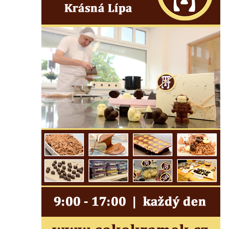
dominikánů u Piaristického náměstí v
Českých Budějovicích
Socha svatého Václava u pramene v
Semilech
Pamětní deska Tomáše Garrigue Masaryka
na radnici v Českých Budějovicích
Pamětní deska na biskupské rezidenci v
Českých Budějovicích
Pamětní deska Josefa Hloucha na
biskupské rezidenci v Českých
Budějovicích
Socha žáby u rybníčku na Náměstí v
Kamenném Újezdě
Pamětní kámen družebních obcí Kamenný
Újezd a Krauchthal v parku na Náměstí v
Kamenném Újezdě