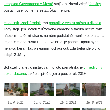
Socha Koroun bezzubý v ZOO Hluboká
Leopolda Gassmanna v Mostě
stojí v blízkosti zdejší
fontány
Socha Plejtvák obrovský v ZOO Hluboká
busta muže, po němž se ZUŠka jmenuje.
Socha Medvěd jeskynní v ZOO Hluboká
Hudebník, zdejší rodák
, má
pomník v centru města u divadla
.
Socha Mamutí lebka v ZOO Hluboká
Tady stojí „jen“ kvádr z růžového kamene s takřka nečitelným
Socha Mamut srstnatý v ZOO Hluboká
nápisem na čelní straně, na něm podstatně menší kostka, a na
Socha Orel v ZOO Hluboká
té je umístěna busta F. L. G. Na hrudi je podpis. Tipnul bych
Socha Vydry si hrají v ZOO Hluboká
nějakou keramiku, a neumím odhadnout, zda třeba jde o dílo
Socha Přátelství v ZOO Hluboká
zdejší ZUŠky.
Socha Matka příroda v ZOO Hluboká
Bohužel, článek o instalování tohoto památníku je
v médiích v
Socha Lišky v ZOO Hluboká
sekci placeno
, takže si přečtu jen a pouze rok 2019.
Socha Kudlanka v ZOO Hluboká
Socha Vlčice s mládětem v ZOO Hluboká
Socha Rys číhající na srnu v ZOO Hluboká
Socha Orlice v ZOO Hluboká
15. 6. 2021
15. 6. 2021
15. 6. 2021
15. 6. 2021
Socha Tygr v ZOO Hluboká