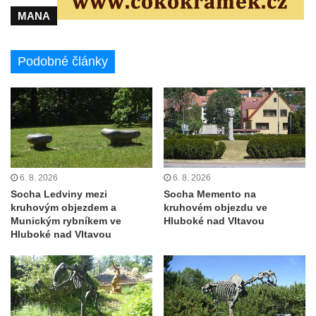
Socha na náměstí J. V. Kamarýta ve
MANA
Velešíně
Pomník J. V. Kamarýta v Krumlovské ulici ve
Podobné články
Velešíně
Pamětní deska arcibiskupa Micara ve
vstupu do poutního místa Římov
Plastika Koule v Gutenbergově ulici v
Liberci
Pamětní deska Vojtěcha Kocmicha na
6. 8. 2026
6. 8. 2026
domě čp. 37 v ulici Betlém v Římově
Socha Ledviny mezi
Socha Memento na
kruhovým objezdem a
kruhovém objezdu ve
Pomník na paměť zrušení roboty v Plavu
Munickým rybníkem ve
Hluboké nad Vltavou
Hluboké nad Vltavou
Socha vodníka v Plavu
Socha svatého Jana Nepomuckého v
Třebušíně
Pamětní deska Johanna Nepomuka
Fischera na domě čp. 5/16 na třídě 9.