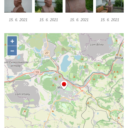
Socha Želva v ZOO Hluboká
Socha Kozorožec horský v ZOO Hluboká
15. 6. 2021
15. 6. 2021
15. 6. 2021
15. 6. 2021
Socha Včela v ZOO Hluboká
Socha Housenka v ZOO Hluboká
Socha Nosorožík v ZOO Hluboká
Socha Rosomák v ZOO Hluboká
Socha Beruška v ZOO Hluboká
Socha Vážka v ZOO Hluboká
Socha Volavka v ZOO Hluboká
Flamingo trůn v ZOO Hluboká
Lavička Kůň Převalského v ZOO Hluboká
Lysá nad Labem, barokní město Šporkovo
Socha Opičákovník v ZOO Hluboká
Socha Roháč v ZOO Hluboká