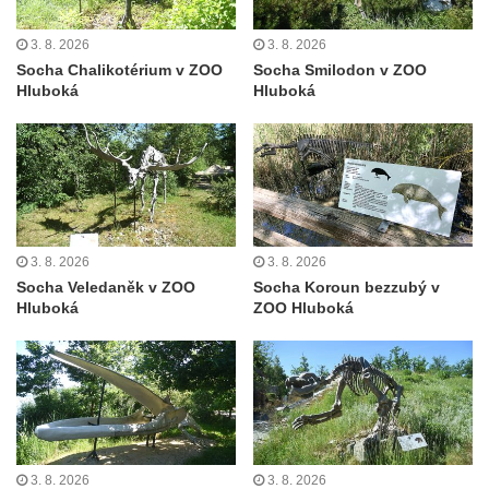
května v Rumburku
3. 8. 2026
3. 8. 2026
Pamětní deska Johanna Neumanna
Socha Chalikotérium v ZOO
Socha Smilodon v ZOO
severně od Tokáně
Hluboká
Hluboká
Obrázek svatého Huberta na buku svatého
Huberta
Obrázek svatého Jakuba na skále u cesty
východně od Srbské Kamenice
Busta Jana Amose Komenského na domě
3. 8. 2026
3. 8. 2026
čp. 37 v Račicích
Socha Veledaněk v ZOO
Socha Koroun bezzubý v
Hluboká
ZOO Hluboká
Socha ležícího koně v Sadech
Československé armády v Teplicích
Socha Medvídě v Tierpark Chemnitz
Sochy Ležící žena v Tierpark Chemnitz
Sochy Ptáci v Tierpark Chemnitz
Socha Skupina jeřábů v Tierpark Chemnitz
3. 8. 2026
3. 8. 2026