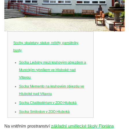
Sochy, skulptury, statue, reliéfy, památníky,
busty
Socha Ledviny mezi kruhovým objezdem a
Munickým rybníkem ve Hluboké nad
Vltavou
Socha Memento na kruhovém objezdu ve
Hluboké nad Vltavou
Socha Chalikotérium v ZOO Hluboká
Socha Smilodon v ZOO Hluboká
Socha Veledaněk v ZOO Hluboká
Na vnitřním prostranství
základní umělecké školy Floriána