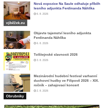
Českých Budějovicích
Nová expozice Na Saule odhaluje příběh
lesního adjunkta Ferdinanda Náhlíka
Pomník Vojtěcha Adalberta Lanny v parku
6. 8. 2026
Na Sadech v Českých Budějovicích
výběžek.eu
Pomník Přemysla Otakara II. v parku Na
Sadech v Českých Budějovicích
Objevte tajemství lesního adjunkta
Socha Mateřství v parku Na Sadech v
Ferdinanda Náhlíka
Českých Budějovicích
6. 8. 2026
Památník Otokara Mokrého v parku Na
Tolštejnské slavnosti 2026
Sadech v Českých Budějovicích
3. 8. 2026
Poslední dochovaný tramvajový sloup na
Pražské třídě v Českých Budějovicích
Mezinárodní hudební festival varhanní
Socha Civilizovaní na Husově třídě v
duchovní hudby ve Filipově 2026 – XIX.
Českých Budějovicích
ročník – zahajovací koncert
2. 8. 2026
Socha svatého Jana Nepomuckého Na
Obrubniky
Sadech u Mlýnské stoky v Českých
Budějovicích