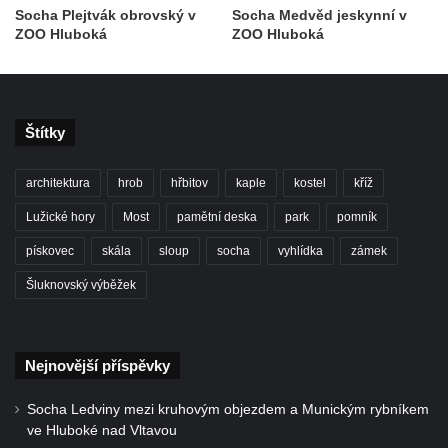
Socha Plejtvák obrovský v
Socha Medvěd jeskynní v
Socha Panter v ZOO Leipzig
ZOO Hluboká
ZOO Hluboká
Socha Dívka s mušlí v ZOO Leipzig
Socha Tygr v ZOO Leipzig
Socha Atlet v ZOO Leipzig
Štítky
Socha Marabu v ZOO Leipzig
Busta Karla Maxe Schneidera v ZOO
architektura
hrob
hřbitov
kaple
kostel
kříž
Leipzig
Lužické hory
Most
pamětní deska
park
pomník
Socha Iásón v ZOO Leipzig
pískovec
skála
sloup
socha
vyhlídka
zámek
Socha Mladý slon v ZOO Leipzig
Šluknovský výběžek
Socha Býk v ZOO Dresden
Socha Uprchlý otrok bojuje s divokým psem
v ZOO Dresden
Nejnovější příspěvky
Socha krokodýla v ZOO Dresden
Socha Ledviny mezi kruhovým objezdem a Munickým rybníkem
Socha slona v ZOO Dresden
ve Hluboké nad Vltavou
Socha Faun s medvíďaty v ZOO Dresden