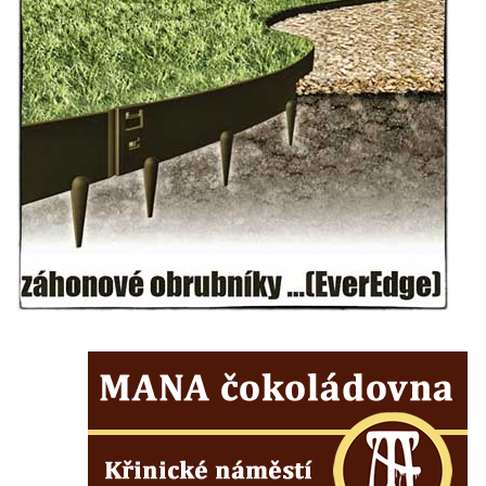
Sochy brouků u Mlýnské stoky v Českých
Budějovicích
Socha svatého Vincence Ferrerského na
nádvoří kláštera dominikánů v Českých
Budějovicích
Socha svatého Zachariáše na nádvoří
kláštera dominikánů v Českých
Budějovicích
Socha svatého Josefa na nádvoří kláštera
dominikánů v Českých Budějovicích
Socha svaté Anny na nádvoří kláštera
dominikánů v Českých Budějovicích
Socha svatého Dominika na nádvoří
kláštera dominikánů v Českých
Budějovicích
Sousoší Kalvárie před klášterem