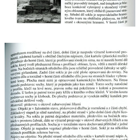
května v Rumburku
Pamětní deska Johanna Neumanna
severně od Tokáně
Obrázek svatého Huberta na buku svatého
Huberta
Obrázek svatého Jakuba na skále u cesty
východně od Srbské Kamenice
Busta Jana Amose Komenského na domě
čp. 37 v Račicích
Socha ležícího koně v Sadech
Československé armády v Teplicích
Socha Medvídě v Tierpark Chemnitz
Sochy Ležící žena v Tierpark Chemnitz
Sochy Ptáci v Tierpark Chemnitz
Socha Skupina jeřábů v Tierpark Chemnitz