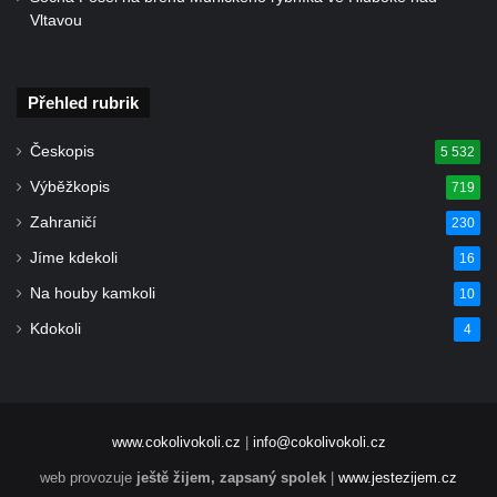
na třídě T. G. Masaryka v Novém Boru
Vltavou
Reliéf Jeden den ze života horníka na
průčelí Hornického domu v Sokolově
Přehled rubrik
Sousoší Kosmonauti u stanice metra Háje
Pomník v expozici Hornického muzea
Českopis
5 532
Krásno
Výběžkopis
719
Pomník Mistra Jana Husa na Husově
Zahraničí
230
náměstí v Kněževsi
Jíme kdekoli
16
Socha svatého Františka Xaverského u
Na houby kamkoli
10
kostela svatého Jakuba Většího v Kněževsi
Kdokoli
4
Socha sedící dívky u jezírka ve
Dvořákových sadech v Karlových Varech
Socha Krista bičovaného u domu čp. 416 v
ulici Dr. Edvarda Beneše ve Šluknově
www.cokolivokoli.cz
|
info@cokolivokoli.cz
Sousoší Rozhovor v Zámecké ulici v
web provozuje
ještě žijem, zapsaný spolek
|
www.jestezijem.cz
Teplicích nad Metují