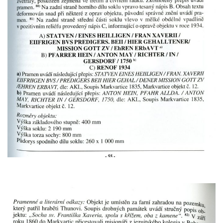
Socha Panter v ZOO Leipzig
Socha Dívka s mušlí v ZOO Leipzig
Socha Tygr v ZOO Leipzig
Socha Atlet v ZOO Leipzig
Socha Marabu v ZOO Leipzig
Busta Karla Maxe Schneidera v ZOO
Leipzig
Socha Iásón v ZOO Leipzig
Socha Mladý slon v ZOO Leipzig
Socha Býk v ZOO Dresden
Socha Uprchlý otrok bojuje s divokým psem
v ZOO Dresden
Socha krokodýla v ZOO Dresden
Socha slona v ZOO Dresden
Socha Faun s medvíďaty v ZOO Dresden