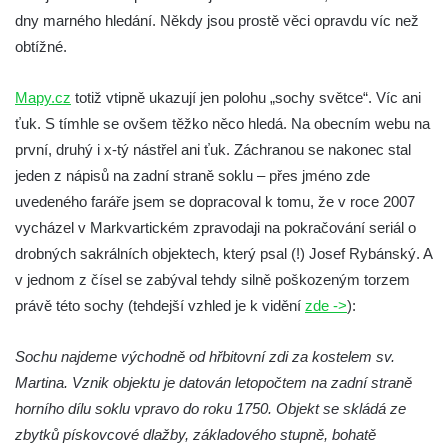
Socha Plejtvák obrovský v ZOO Hluboká
dny marného hledání. Někdy jsou prostě věci opravdu víc než
obtížné.
Socha Medvěd jeskynní v ZOO Hluboká
Socha Mamutí lebka v ZOO Hluboká
Mapy.cz
totiž vtipně ukazují jen polohu „sochy světce“. Víc ani
Socha Mamut srstnatý v ZOO Hluboká
ťuk. S tímhle se ovšem těžko něco hledá. Na obecním webu na
Socha Orel v ZOO Hluboká
první, druhý i x-tý nástřel ani ťuk. Záchranou se nakonec stal
Socha Vydry si hrají v ZOO Hluboká
jeden z nápisů na zadní straně soklu – přes jméno zde
uvedeného faráře jsem se dopracoval k tomu, že v roce 2007
Socha Přátelství v ZOO Hluboká
vycházel v Markvartickém zpravodaji na pokračování seriál o
Socha Matka příroda v ZOO Hluboká
drobných sakrálních objektech, který psal (!) Josef Rybánský. A
Socha Lišky v ZOO Hluboká
v jednom z čísel se zabýval tehdy silně poškozeným torzem
Socha Kudlanka v ZOO Hluboká
právě této sochy (tehdejší vzhled je k vidění
zde ->
):
Socha Vlčice s mládětem v ZOO Hluboká
Sochu najdeme východně od hřbitovní zdi za kostelem sv.
Socha Rys číhající na srnu v ZOO Hluboká
Martina. Vznik objektu je datován letopočtem na zadní straně
Socha Orlice v ZOO Hluboká
horního dílu soklu vpravo do roku 1750. Objekt se skládá ze
Socha Tygr v ZOO Hluboká
zbytků pískovcové dlažby, základového stupně, bohatě