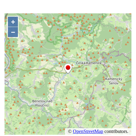
Socha býka před areálem firmy 2JCP v
Račicích
Povodňový sloup II. v Dobříni
Povodňový sloup I. v Dobříni
Pamětní kámen vodního díla Josefův Důl
Socha svatého Floriána na domě čp. 3 v
Oparnu
Socha svaté Anny u domu čp. 3 v Oparnu
Lavička Václava Havla v Pardubicích
Lavička Václava Havla v Novém Boru
Lavička Václava Havla v Krásné Lípě
Upoutávka JduHřebenovkou u parkoviště
na Mezní Louce
Kamenný obelisk na vyhlídce u Pravčické
brány