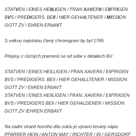
Reliéf Rodina a práce na budově záložny
STAT
V
EN / E
I
NES HE
IILI
GEN / FRAN
X
A
V
ER
II
/ E
II
FR
I
GEN
čp. 69/1 v Českých Budějovicích
B
V
S / PRE
DI
GERS. BE
II
/ H
I
ER GEHA
I
LTENER /
MI
SS
I
ON
Socha Jana Valeria Jirsíka u Černé věže v
GOTT ZV / EhREN ERbA
V
T
Českých Budějovicích
S velkou nejistotou čtený chronogram by byl 1749.
Socha Krista klesajícího pod křížem u
kostela svatého Mikuláše v Českých
Přepisy z různých pramenů se od sebe v detailech liší:
Budějovicích
Socha svatého Jana Nepomuckého u
STATVEN / EINES HEILLIGEN / FRAN XAVERII / EIIFRIGEN
kostela svaté Rodiny v Českých
BVS / PREDIGERS. BEII / HIER GEHALLTENER / MISSION
Budějovicích
GOTT ZV / EhREN ERbAVT
Socha S tebou v parku na Senovážném
STATVEN / EINES HEIILIGEN / FRAN. XAVERII / EIIFRIIGEN
náměstí v Českých Budějovicích
BVS / PREDIGERS BEII / HIER GEHALDENER / MISSION
Socha Tornádo v parku na Senovážném
GOTT ZV /EHREN ERBAVT
náměstí v Českých Budějovicích
Na zadní straně horního dílu soklu je vpravo tesaný nápis
Sousoší Humanoidi na Lannově třídě v
PFARRER HEIN / ANTON MAY / RICHTER / IN / GERSDORF
Českých Budějovicích