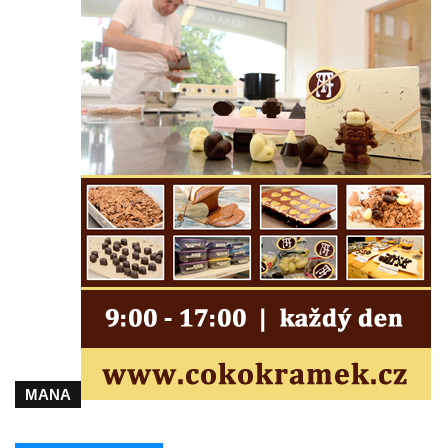
Památník Johanna Wolfganga Goetha u
polikliniky v Nejdku
Socha svatého Salvátora před kostelem
svatých Petra a Pavla v Jeníkově
Socha svatého Pavla před kostelem
svatých Petra a Pavla v Jeníkově
Socha svatého Petra před kostelem svatých
Petra a Pavla v Jeníkově
Socha svatého Jana Nepomuckého před
kostelem svatých Petra a Pavla v Jeníkově
Obrázek Ježíš jako Dobrý pastýř u studánky
Pod obrázkem na Kamenné cestě pod
Plešným
Olžin pád
MANA
Socha svatého Rocha na schodišti ke
kostelu Nanebevzetí Panny Marie ve