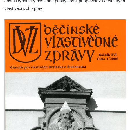
Josef Rybánský následně poskytl svůj příspěvek z Děčínských
Českých Budějovicích
vlastivědných zpráv:
Socha svatého Václava u pramene v
Semilech
Pamětní deska Tomáše Garrigue Masaryka
na radnici v Českých Budějovicích
Pamětní deska na biskupské rezidenci v
Českých Budějovicích
Pamětní deska Josefa Hloucha na
biskupské rezidenci v Českých
Budějovicích
Socha žáby u rybníčku na Náměstí v
Kamenném Újezdě
Pamětní kámen družebních obcí Kamenný
Újezd a Krauchthal v parku na Náměstí v
Kamenném Újezdě