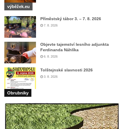
výběžek.eu
Duchcově
Delfín na Sfingovém rybníku v zámeckém
Příměstský tábor 3. – 7. 8. 2026
parku v Duchcově
7. 8. 2026
Sfinga II. na Sfingovém rybníku v
zámeckém parku v Duchcově
Objevte tajemství lesního adjunkta
Sfinga I. na Sfingovém rybníku v zámeckém
Ferdinanda Náhlíka
parku v Duchcově
6. 8. 2026
Socha Minervy na nádvoří zámku v
Tolštejnské slavnosti 2026
Duchcově
3. 8. 2026
Socha Herkula se saní na nádvoří zámku v
Duchcově
Obrubniky
Socha Herkula se lvem na nádvoří zámku v
Duchcově
Socha Marse na nádvoří zámku v
Duchcově