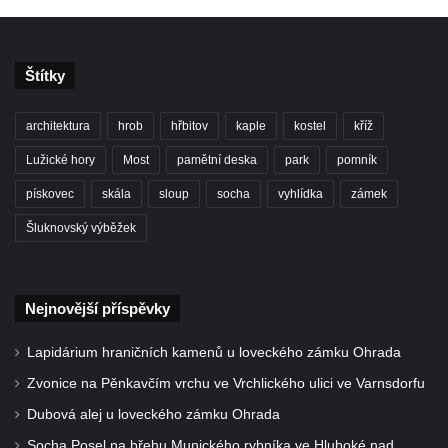
Socha Piety v Okružní ulici ve Frýdlantu
Socha Albrechta z Valdštejna na náměstí T.
G. Masaryka ve Frýdlantu
Štítky
Reliéf Albrechta z Valdštejna na
architektura
hrob
hřbitov
kaple
kostel
kříž
Valdštejnské lékárně na Hrnčířském
náměstí ve Frýdlantu
Lužické hory
Most
pamětní deska
park
pomník
Pamětní kámen Pamět v krajině Trojmezí u
pískovec
skála
sloup
socha
vyhlídka
zámek
Křížové cesty na Křížovém vrchu ve
Šluknovský výběžek
Frýdlantu
Sousoší svatého Víta, svatého Jana
Nepomuckého a svatého Václava v Děčíně
Nejnovější příspěvky
na Staroměstském mostě
Lapidárium hraničních kamenů u loveckého zámku Ohrada
Torzo pomníku Filipa Kinského u kaple
svatého Jana Nepomuckého ve Sloupu v
Zvonice na Pěnkavčím vrchu ve Vrchlického ulici ve Varnsdorfu
Čechách
Dubová alej u loveckého zámku Ohrada
Reliéf na průčelí obchodního domu čp. 849
Socha Posel na břehu Munického rybníka ve Hluboké nad