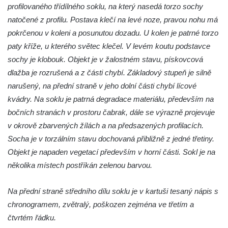
Socha Želva v ZOO Hluboká
profilovaného třídílného soklu, na který nasedá torzo sochy
Socha Kozorožec horský v ZOO Hluboká
natočené z profilu. Postava klečí na levé noze, pravou nohu má
pokrčenou v koleni a posunutou dozadu. U kolen je patrné torzo
Socha Včela v ZOO Hluboká
paty kříže, u kterého světec klečel. V levém koutu podstavce
Socha Housenka v ZOO Hluboká
sochy je klobouk. Objekt je v žalostném stavu, pískovcová
Socha Nosorožík v ZOO Hluboká
dlažba je rozrušená a z části chybí. Základový stupeň je silně
Socha Rosomák v ZOO Hluboká
narušený, na přední straně v jeho dolní části chybí lícové
Socha Beruška v ZOO Hluboká
kvádry. Na soklu je patrná degradace materiálu, především na
bočních stranách v prostoru čabrak, dále se výrazně projevuje
Socha Vážka v ZOO Hluboká
v okrově zbarvených žílách a na předsazených profilacích.
Socha Volavka v ZOO Hluboká
Socha je v torzálním stavu dochovaná přibližně z jedné třetiny.
Flamingo trůn v ZOO Hluboká
Objekt je napaden vegetací především v horní části. Sokl je na
Lavička Kůň Převalského v ZOO Hluboká
několika místech postříkán zelenou barvou.
Lysá nad Labem, barokní město Šporkovo
Na přední straně středního dílu soklu je v kartuši tesaný nápis s
Socha Opičákovník v ZOO Hluboká
chronogramem, zvětralý, poškozen zejména ve třetím a
Socha Roháč v ZOO Hluboká
čtvrtém řádku.
Socha Mystik v ZOO Hluboká