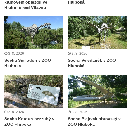
kruhovém objezdu ve
Hluboká
Socha putti II. na schodišti ke kostelu
Hluboké nad Vltavou
Nanebevzetí Panny Marie ve Vilémově
Socha putti I. na schodišti ke kostelu
Nanebevzetí Panny Marie ve Vilémově
Socha svaté Anny na mostě přes
Vilémovský potok pod kostelem
Nanebevzetí Panny Marie ve Vilémově
3. 8. 2026
3. 8. 2026
Socha Smilodon v ZOO
Socha Veledaněk v ZOO
Socha svatého Josefa na mostě přes
Hluboká
Hluboká
Vilémovský potok pod kostelem
Nanebevzetí Panny Marie ve Vilémově
Socha svatého Jana u dveří kostela
svatého Václava ve Šluknově
Socha svatého Pavla u dveří kostela
svatého Václava ve Šluknově
3. 8. 2026
3. 8. 2026
Socha Koroun bezzubý v
Socha Plejtvák obrovský v
Socha svatého Jana Nepomuckého na
ZOO Hluboká
ZOO Hluboká
mostě u pivovaru ve Frýdlantu