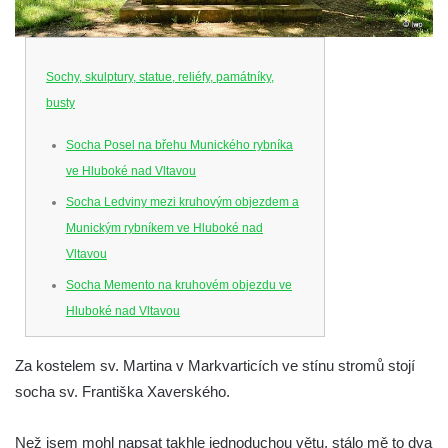
Sochy, skulptury, statue, reliéfy, památníky,
busty
Socha Posel na břehu Munického rybníka
ve Hluboké nad Vltavou
Socha Ledviny mezi kruhovým objezdem a
Munickým rybníkem ve Hluboké nad
Vltavou
Socha Memento na kruhovém objezdu ve
Hluboké nad Vltavou
Socha Chalikotérium v ZOO Hluboká
Za kostelem sv. Martina v Markvarticích ve stínu stromů stojí
Socha Smilodon v ZOO Hluboká
socha sv. Františka Xaverského.
Socha Veledaněk v ZOO Hluboká
Socha Koroun bezzubý v ZOO Hluboká
Než jsem mohl napsat takhle jednoduchou větu, stálo mě to dva