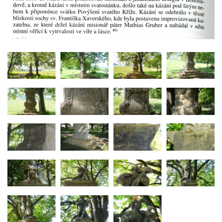
Socha divokého prasete před vstupem do
ZOO Dresden
Socha světce severně od Lužce nad
Vltavou
Pamětní kámen revitalizace Vltavy Vraňany
– Hořín u Lužce nad Vltavou
Strom svobody a památník 100 let republiky
a 30. výročí listopadu 1989 v Hrobčicích
Boží muka v parku před domem čp. 17 v
Hrobčicích
Sochy „Klaun a dívenka“ v parku v centru
Hrobčic
Socha svatého Antonína poustevníka v
Mirošovicích
Socha vodníka u požární nádrže v
Mirošovicích