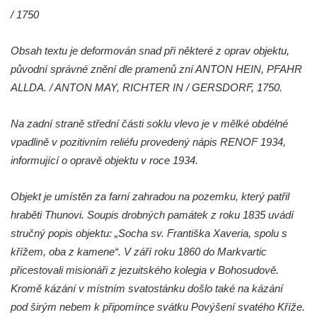
/ 1750
Pomník Vojtěcha Adalberta Lanny v parku
Na Sadech v Českých Budějovicích
Obsah textu je deformován snad při některé z oprav objektu,
Pomník Přemysla Otakara II. v parku Na
původní správné znění dle pramenů zní ANTON HEIN, PFAHR
Sadech v Českých Budějovicích
ALLDA. / ANTON MAY, RICHTER IN / GERSDORF, 1750.
Socha Mateřství v parku Na Sadech v
Českých Budějovicích
Na zadní straně střední části soklu vlevo je v mělké obdélné
Památník Otokara Mokrého v parku Na
vpadlině v pozitivním reliéfu provedený nápis RENOF 1934,
Sadech v Českých Budějovicích
informující o opravě objektu v roce 1934.
Poslední dochovaný tramvajový sloup na
Objekt je umístěn za farní zahradou na pozemku, který patřil
Pražské třídě v Českých Budějovicích
hraběti Thunovi. Soupis drobných památek z roku 1835 uvádí
Socha Civilizovaní na Husově třídě v
stručný popis objektu: „Socha sv. Františka Xaveria, spolu s
Českých Budějovicích
křížem, oba z kamene“. V září roku 1860 do Markvartic
Socha svatého Jana Nepomuckého Na
přicestovali misionáři z jezuitského kolegia v Bohosudově.
Sadech u Mlýnské stoky v Českých
Kromě kázání v místním svatostánku došlo také na kázání
Budějovicích
pod širým nebem k připomínce svátku Povýšení svatého Kříže.