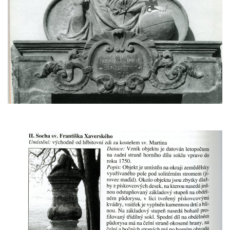
Socha na náměstí J. V. Kamarýta ve
Velešíně
Pomník J. V. Kamarýta v Krumlovské ulici ve
Velešíně
Pamětní deska arcibiskupa Micara ve
vstupu do poutního místa Římov
Plastika Koule v Gutenbergově ulici v
Liberci
Pamětní deska Vojtěcha Kocmicha na
domě čp. 37 v ulici Betlém v Římově
Pomník na paměť zrušení roboty v Plavu
Socha vodníka v Plavu
Socha svatého Jana Nepomuckého v
Třebušíně
Pamětní deska Johanna Nepomuka
Fischera na domě čp. 5/16 na třídě 9.