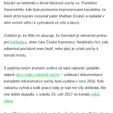
Sochy brouků u Mlýnské stoky v Českých
Kázání se odehrálo v těsné blízkosti sochy sv. Františka
Budějovicích
Xaverského, kde byla postavena improvizovaná kazatelna, ze
Socha svatého Vincence Ferrerského na
které držel kázání misionář páter Mathias Gruber a nabádal v
nádvoří kláštera dominikánů v Českých
něm místní věřící k vytrvalosti ve víře a lásce.
Budějovicích
Zvláštní je, že Wiki mi ukazuje, že Gersdorf je německé jméno
Socha svatého Zachariáše na nádvoří
pro
Kerhartice
, dnes část České Kamenice. Nedokážu říct, zda
kláštera dominikánů v Českých
odtamtud pocházel onen farář, nebo jaký je vztah sochy k
Budějovicích
tomuto místu.
Socha svatého Josefa na nádvoří kláštera
dominikánů v Českých Budějovicích
S podchyceným jménem světce se také nakonec podařilo
Socha svaté Anny na nádvoří kláštera
objevit
něco málo o obnově sochy
– zadávací dokumentace
dominikánů v Českých Budějovicích
kompletní rekonstrukce sochy byla vydána v roce 2016. Kdo
Socha svatého Dominika na nádvoří
zakázku vyhrál a kolik práce stály je nad mé síly dohledat. Ale
kláštera dominikánů v Českých
vše dobře dopadlo, v sobotu 23. září 2017 se konala
velká
Budějovicích
sláva
.
Sousoší Kalvárie před klášterem
dominikánů u Piaristického náměstí v