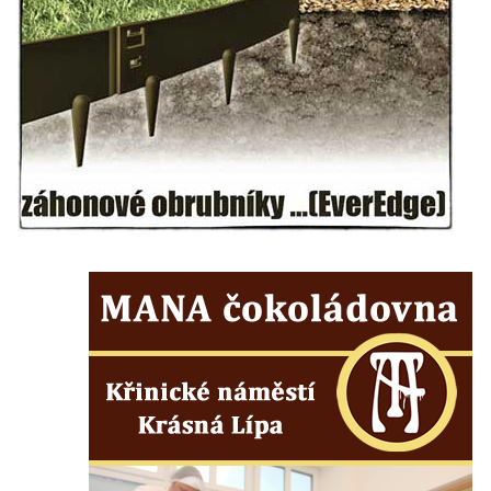
Socha svatého Václava u kostela
Zvěstování Panny Marie v Duchcově
Socha svatého Prokopa u kostela
Zvěstování Panny Marie v Duchcově
Socha Hoch vytahující si trn z paty v Knížecí
zahradě v zámeckém parku v Duchcově
Socha Niké v Knížecí zahradě v zámeckém
parku v Duchcově
Socha Walthera von der Vogelweide v
Duchcově
Busta Bedřicha Smetany v sadech B.
Smetany v Duchcově
Busta Ludwiga van Beethovena v sadech
B. Smetany v Duchcově
Pomník neznámého účelu v sadech Boženy
Němcové v Duchcově