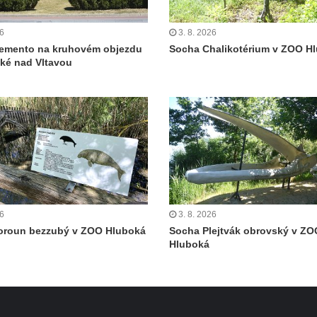
26
3. 8. 2026
emento na kruhovém objezdu
Socha Chalikotérium v ZOO H
ké nad Vltavou
26
3. 8. 2026
oroun bezzubý v ZOO Hluboká
Socha Plejtvák obrovský v ZO
Hluboká