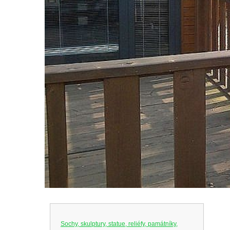
Sochy, skulptury, statue, reliéfy, památníky,