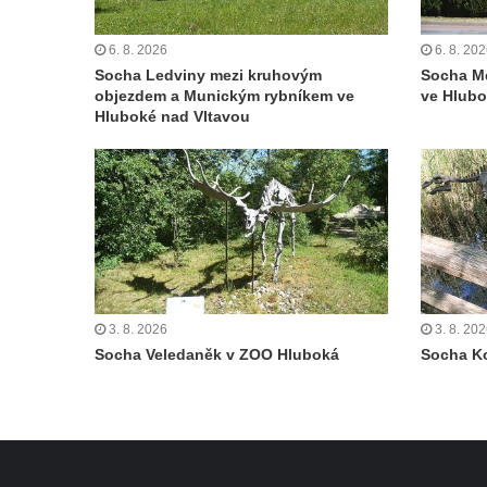
Českých Budějovicích
6. 8. 2026
6. 8. 20
Památník Otokara Mokrého v parku Na
Socha Ledviny mezi kruhovým
Socha M
Sadech v Českých Budějovicích
objezdem a Munickým rybníkem ve
ve Hlubo
Hluboké nad Vltavou
Poslední dochovaný tramvajový sloup na
Pražské třídě v Českých Budějovicích
Socha Civilizovaní na Husově třídě v
Českých Budějovicích
Socha svatého Jana Nepomuckého Na
Sadech u Mlýnské stoky v Českých
Budějovicích
Sochy brouků u Mlýnské stoky v Českých
3. 8. 2026
3. 8. 20
Socha Veledaněk v ZOO Hluboká
Socha K
Budějovicích
Socha svatého Vincence Ferrerského na
nádvoří kláštera dominikánů v Českých
Budějovicích
Socha svatého Zachariáše na nádvoří