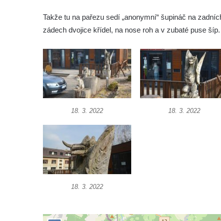
Socha Vydry si hrají v ZOO Hluboká
Takže tu na pařezu sedí „anonymní“ šupináč na zadníc
Socha Přátelství v ZOO Hluboká
zádech dvojice křídel, na nose roh a v zubaté puse šíp.
Socha Matka příroda v ZOO Hluboká
Socha Lišky v ZOO Hluboká
Socha Kudlanka v ZOO Hluboká
Socha Vlčice s mládětem v ZOO Hluboká
Socha Rys číhající na srnu v ZOO Hluboká
18. 3. 2022
18. 3. 2022
Socha Orlice v ZOO Hluboká
Socha Tygr v ZOO Hluboká
Socha Želva v ZOO Hluboká
Socha Kozorožec horský v ZOO Hluboká
Socha Včela v ZOO Hluboká
18. 3. 2022
Socha Housenka v ZOO Hluboká
Socha Nosorožík v ZOO Hluboká