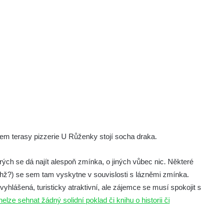
tem terasy pizzerie U Růženky stojí socha draka.
rých se dá najít alespoň zmínka, o jiných vůbec nic. Některé
hž?) se sem tam vyskytne v souvislosti s lázněmi zmínka.
yhlášená, turisticky atraktivní, ale zájemce se musí spokojit s
nelze sehnat žádný solidní poklad či knihu o historii či