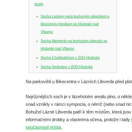
busty
Socha Ledviny mezi kruhovým objezdem a
Munickým rybníkem ve Hluboké nad
Vltavou
Socha Memento na kruhovém objezdu ve
Hluboké nad Vltavou
Socha Chalikotérium v ZOO Hluboká
Socha Smilodon v ZOO Hluboká
Socha Veledaněk v ZOO Hluboká
Na parkovišti u Bikecentra v Lázních Libverda před plo
Socha Koroun bezzubý v ZOO Hluboká
Socha Plejtvák obrovský v ZOO Hluboká
Nejrůznějších soch je v lázeňském areálu plno, o někte
Socha Medvěd jeskynní v ZOO Hluboká
snad vznikly v rámci sympozia, o němž (nebo snad nic
Bohužel Lázně Libverda patří k těm místům, která jsou v
Socha Mamutí lebka v ZOO Hluboká
informačními drobky a vlastníma očima, protože i tady
Socha Mamut srstnatý v ZOO Hluboká
současnosti místa
.
Socha Orel v ZOO Hluboká