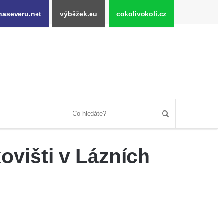
naseveru.net
výběžek.eu
cokolivokoli.cz
ovišti v Lázních