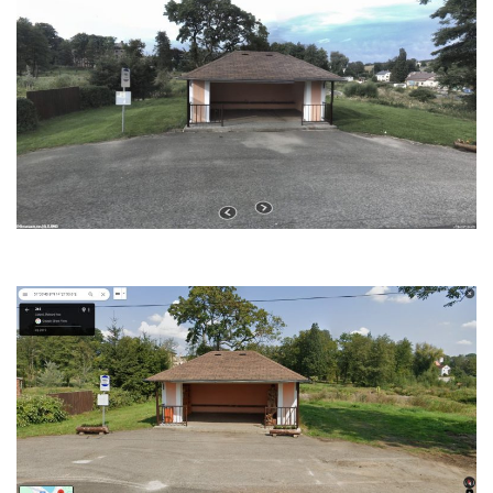
Socha Želva v ZOO Hluboká
Socha Kozorožec horský v ZOO Hluboká
Socha Včela v ZOO Hluboká
Socha Housenka v ZOO Hluboká
Socha Nosorožík v ZOO Hluboká
Socha Rosomák v ZOO Hluboká
Socha Beruška v ZOO Hluboká
Socha Vážka v ZOO Hluboká
Socha Volavka v ZOO Hluboká
Flamingo trůn v ZOO Hluboká
Lavička Kůň Převalského v ZOO Hluboká
Lysá nad Labem, barokní město Šporkovo
Socha Opičákovník v ZOO Hluboká
Socha Roháč v ZOO Hluboká
Socha Mystik v ZOO Hluboká