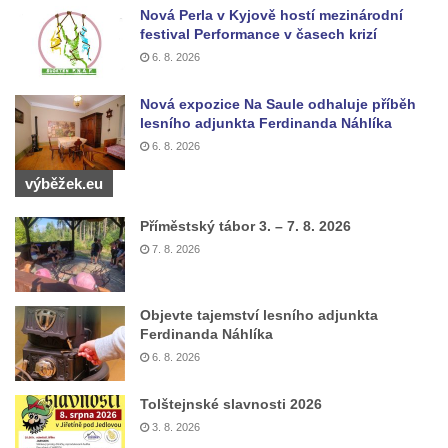
Socha na náměstí J. V. Kamarýta ve
Nová Perla v Kyjově hostí mezinárodní
Velešíně
festival Performance v časech krizí
6. 8. 2026
Pomník J. V. Kamarýta v Krumlovské ulici ve
Velešíně
Nová expozice Na Saule odhaluje příběh
Pamětní deska arcibiskupa Micara ve
lesního adjunkta Ferdinanda Náhlíka
vstupu do poutního místa Římov
6. 8. 2026
Plastika Koule v Gutenbergově ulici v
výběžek.eu
Liberci
Příměstský tábor 3. – 7. 8. 2026
Pamětní deska Vojtěcha Kocmicha na
7. 8. 2026
domě čp. 37 v ulici Betlém v Římově
Pomník na paměť zrušení roboty v Plavu
Objevte tajemství lesního adjunkta
Socha vodníka v Plavu
Ferdinanda Náhlíka
Socha svatého Jana Nepomuckého v
6. 8. 2026
Třebušíně
Tolštejnské slavnosti 2026
Pamětní deska Johanna Nepomuka
3. 8. 2026
Fischera na domě čp. 5/16 na třídě 9.