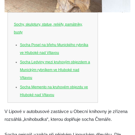
Sochy, skulptury, statue, reliéfy, památníky,
busty
Socha Posel na břehu Munického rybníka
ve Hluboké nad Vltavou
Socha Ledviny mezi kruhovým objezdem a
Munickým rybníkem ve Hluboké nad
Vltavou
Socha Memento na kruhovém objezdu ve
Hluboké nad Vltavou
Socha Chalikotérium v ZOO Hluboká
V Lipové v autobusové zastávce u Obecní knihovny je zřízena
Socha Smilodon v ZOO Hluboká
rozsáhlá „knihobudka“, kterou doplňuje socha Čtenáře.
Socha Veledaněk v ZOO Hluboká
Socha Koroun bezzubý v ZOO Hluboká
Socha nejspíš vznikla při nějakém Lipovském dřeváku. Dle