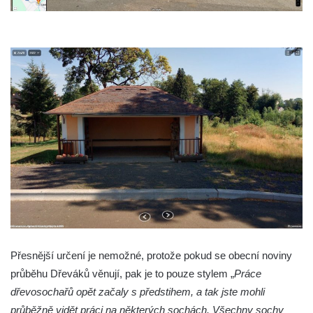
Reliéf Rodina a práce na budově záložny
čp. 69/1 v Českých Budějovicích
Socha Jana Valeria Jirsíka u Černé věže v
Českých Budějovicích
Socha Krista klesajícího pod křížem u
kostela svatého Mikuláše v Českých
Budějovicích
Socha svatého Jana Nepomuckého u
kostela svaté Rodiny v Českých
Budějovicích
Socha S tebou v parku na Senovážném
náměstí v Českých Budějovicích
Socha Tornádo v parku na Senovážném
Přesnější určení je nemožné, protože pokud se obecní noviny
náměstí v Českých Budějovicích
průběhu Dřeváků věnují, pak je to pouze stylem „
Práce
dřevosochařů opět začaly s předstihem, a tak jste mohli
Sousoší Humanoidi na Lannově třídě v
průběžně vidět práci na některých sochách. Všechny sochy
Českých Budějovicích