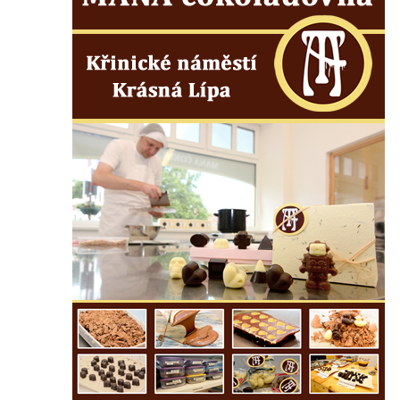
Socha Panter v ZOO Leipzig
Socha Dívka s mušlí v ZOO Leipzig
Socha Tygr v ZOO Leipzig
Socha Atlet v ZOO Leipzig
Socha Marabu v ZOO Leipzig
Busta Karla Maxe Schneidera v ZOO
Leipzig
Socha Iásón v ZOO Leipzig
Socha Mladý slon v ZOO Leipzig
Socha Býk v ZOO Dresden
Socha Uprchlý otrok bojuje s divokým psem
v ZOO Dresden
Socha krokodýla v ZOO Dresden
Socha slona v ZOO Dresden
Socha Faun s medvíďaty v ZOO Dresden