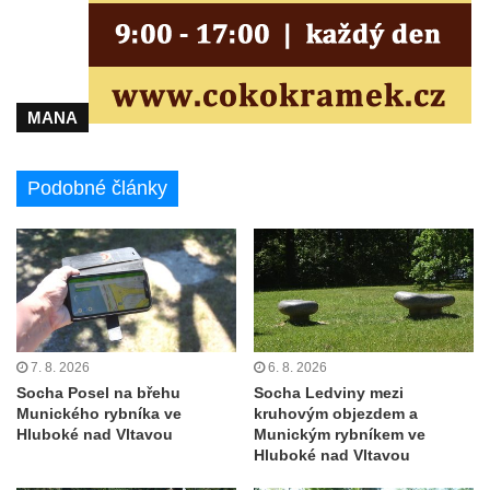
Socha divokého prasete před vstupem do
ZOO Dresden
Socha světce severně od Lužce nad
Vltavou
MANA
Pamětní kámen revitalizace Vltavy Vraňany
– Hořín u Lužce nad Vltavou
Podobné články
Strom svobody a památník 100 let republiky
a 30. výročí listopadu 1989 v Hrobčicích
Boží muka v parku před domem čp. 17 v
Hrobčicích
Sochy „Klaun a dívenka“ v parku v centru
Hrobčic
7. 8. 2026
6. 8. 2026
Socha svatého Antonína poustevníka v
Socha Posel na břehu
Socha Ledviny mezi
Munického rybníka ve
kruhovým objezdem a
Mirošovicích
Hluboké nad Vltavou
Munickým rybníkem ve
Socha vodníka u požární nádrže v
Hluboké nad Vltavou
Mirošovicích