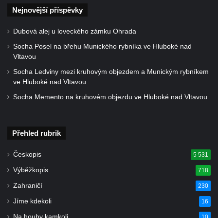
Pamětní kámen rybníka Barbory v
Nejnovější příspěvky
Duchcově
Delfín na Sfingovém rybníku v zámeckém
Dubová alej u loveckého zámku Ohrada
parku v Duchcově
Socha Posel na břehu Munického rybníka ve Hluboké nad
Sfinga II. na Sfingovém rybníku v
Vltavou
zámeckém parku v Duchcově
Socha Ledviny mezi kruhovým objezdem a Munickým rybníkem
ve Hluboké nad Vltavou
Sfinga I. na Sfingovém rybníku v zámeckém
parku v Duchcově
Socha Memento na kruhovém objezdu ve Hluboké nad Vltavou
Socha Minervy na nádvoří zámku v
Duchcově
Přehled rubrik
Socha Herkula se saní na nádvoří zámku v
Duchcově
Českopis
5 531
Socha Herkula se lvem na nádvoří zámku v
Výběžkopis
718
Duchcově
Zahraničí
230
Socha Marse na nádvoří zámku v
Jíme kdekoli
16
Duchcově
Na houby kamkoli
10