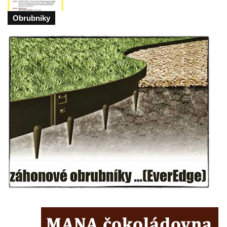
května v Rumburku
Obrubniky
Pamětní deska Johanna Neumanna
severně od Tokáně
Obrázek svatého Huberta na buku svatého
Huberta
Obrázek svatého Jakuba na skále u cesty
východně od Srbské Kamenice
Busta Jana Amose Komenského na domě
čp. 37 v Račicích
Socha ležícího koně v Sadech
Československé armády v Teplicích
Socha Medvídě v Tierpark Chemnitz
Sochy Ležící žena v Tierpark Chemnitz
Sochy Ptáci v Tierpark Chemnitz
Socha Skupina jeřábů v Tierpark Chemnitz