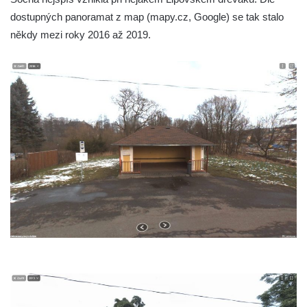
Socha Plejtvák obrovský v ZOO Hluboká
dostupných panoramat z map (mapy.cz, Google) se tak stalo
někdy mezi roky 2016 až 2019.
Socha Medvěd jeskynní v ZOO Hluboká
Socha Mamutí lebka v ZOO Hluboká
Socha Mamut srstnatý v ZOO Hluboká
Socha Orel v ZOO Hluboká
Socha Vydry si hrají v ZOO Hluboká
Socha Přátelství v ZOO Hluboká
Socha Matka příroda v ZOO Hluboká
Socha Lišky v ZOO Hluboká
Socha Kudlanka v ZOO Hluboká
Socha Vlčice s mládětem v ZOO Hluboká
Socha Rys číhající na srnu v ZOO Hluboká
Socha Orlice v ZOO Hluboká
Socha Tygr v ZOO Hluboká