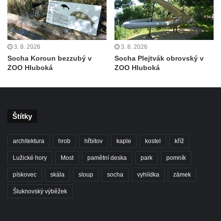
Sousoší svatého Václava, svatého Floriána
a svatého Jana Nepomuckého východně
od Mezné
3. 8. 2026
3. 8. 2026
Socha vodníka na trase naučné stezky v
Socha Koroun bezzubý v
Socha Plejtvák obrovský v
Srbské Kamenici
ZOO Hluboká
ZOO Hluboká
Podstavec v zámecké zahradě v Duchcově
Sousoší dětí u obecního úřadu v Janově
Socha Andromedé u pavilonu Reinerovy
Štítky
fresky v Duchcově
Socha Amfitrité u pavilonu Reinerovy fresky
architektura
hrob
hřbitov
kaple
kostel
kříž
v Duchcově
Lužické hory
Most
pamětní deska
park
pomník
Socha Flóry u pavilonu Reinerovy fresky v
pískovec
skála
sloup
socha
vyhlídka
zámek
Duchcově
Šluknovský výběžek
Socha Afrodité u pavilonu Reinerovy fresky
v Duchcově