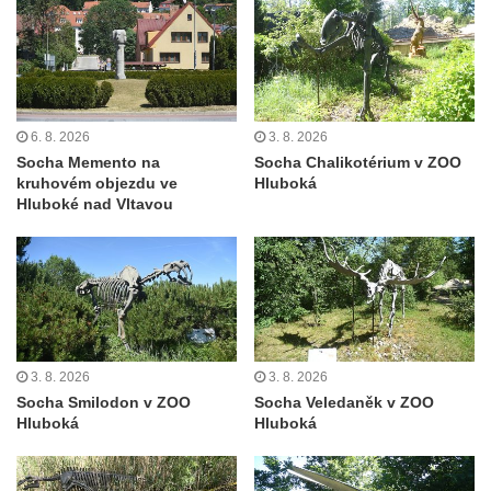
Socha býka před areálem firmy 2JCP v
Račicích
Povodňový sloup II. v Dobříni
Povodňový sloup I. v Dobříni
6. 8. 2026
3. 8. 2026
Pamětní kámen vodního díla Josefův Důl
Socha Memento na
Socha Chalikotérium v ZOO
kruhovém objezdu ve
Hluboká
Socha svatého Floriána na domě čp. 3 v
Hluboké nad Vltavou
Oparnu
Socha svaté Anny u domu čp. 3 v Oparnu
Lavička Václava Havla v Pardubicích
Lavička Václava Havla v Novém Boru
Lavička Václava Havla v Krásné Lípě
3. 8. 2026
3. 8. 2026
Upoutávka JduHřebenovkou u parkoviště
Socha Smilodon v ZOO
Socha Veledaněk v ZOO
na Mezní Louce
Hluboká
Hluboká
Kamenný obelisk na vyhlídce u Pravčické
brány