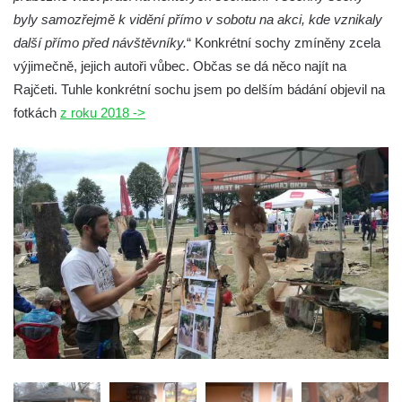
byly samozřejmě k vidění přímo v sobotu na akci, kde vznikaly
Pomník Vojtěcha Adalberta Lanny v parku
další přímo před návštěvníky.
“ Konkrétní sochy zmíněny zcela
Na Sadech v Českých Budějovicích
výjimečně, jejich autoři vůbec. Občas se dá něco najít na
Pomník Přemysla Otakara II. v parku Na
Rajčeti. Tuhle konkrétní sochu jsem po delším bádání objevil na
Sadech v Českých Budějovicích
fotkách
z roku 2018 ->
Socha Mateřství v parku Na Sadech v
Českých Budějovicích
Památník Otokara Mokrého v parku Na
Sadech v Českých Budějovicích
Poslední dochovaný tramvajový sloup na
Pražské třídě v Českých Budějovicích
Socha Civilizovaní na Husově třídě v
Českých Budějovicích
Socha svatého Jana Nepomuckého Na
Sadech u Mlýnské stoky v Českých
Budějovicích