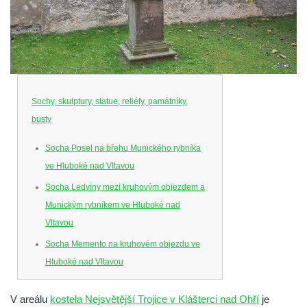
Sochy, skulptury, statue, reliéfy, památníky,
busty
Socha Posel na břehu Munického rybníka
ve Hluboké nad Vltavou
Socha Ledviny mezi kruhovým objezdem a
Munickým rybníkem ve Hluboké nad
Vltavou
Socha Memento na kruhovém objezdu ve
Hluboké nad Vltavou
Socha Chalikotérium v ZOO Hluboká
V areálu
kostela Nejsvětější Trojice v Klášterci nad Ohří
je
Socha Smilodon v ZOO Hluboká