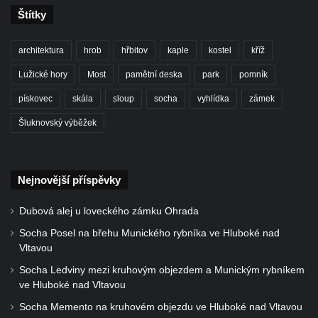
Sochy Ptáci v Tierpark Chemnitz
Štítky
Socha Skupina jeřábů v Tierpark Chemnitz
architektura
hrob
hřbitov
kaple
kostel
kříž
Socha Panter v ZOO Leipzig
Socha Dívka s mušlí v ZOO Leipzig
Lužické hory
Most
pamětní deska
park
pomník
Socha Tygr v ZOO Leipzig
pískovec
skála
sloup
socha
vyhlídka
zámek
Socha Atlet v ZOO Leipzig
Šluknovský výběžek
Socha Marabu v ZOO Leipzig
Busta Karla Maxe Schneidera v ZOO
Nejnovější příspěvky
Leipzig
Socha Iásón v ZOO Leipzig
Dubová alej u loveckého zámku Ohrada
Socha Mladý slon v ZOO Leipzig
Socha Posel na břehu Munického rybníka ve Hluboké nad
Socha Býk v ZOO Dresden
Vltavou
Socha Uprchlý otrok bojuje s divokým psem
Socha Ledviny mezi kruhovým objezdem a Munickým rybníkem
ve Hluboké nad Vltavou
v ZOO Dresden
Socha Memento na kruhovém objezdu ve Hluboké nad Vltavou
Socha krokodýla v ZOO Dresden