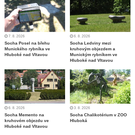
Újezd a Krauchthal v parku na Náměstí v
Kamenném Újezdě
Socha na náměstí J. V. Kamarýta ve
Velešíně
7. 8. 2026
6. 8. 2026
Pomník J. V. Kamarýta v Krumlovské ulici ve
Socha Posel na břehu
Socha Ledviny mezi
Velešíně
Munického rybníka ve
kruhovým objezdem a
Hluboké nad Vltavou
Munickým rybníkem ve
Pamětní deska arcibiskupa Micara ve
Hluboké nad Vltavou
vstupu do poutního místa Římov
Plastika Koule v Gutenbergově ulici v
Liberci
Pamětní deska Vojtěcha Kocmicha na
domě čp. 37 v ulici Betlém v Římově
Pomník na paměť zrušení roboty v Plavu
6. 8. 2026
3. 8. 2026
Socha Memento na
Socha Chalikotérium v ZOO
Socha vodníka v Plavu
kruhovém objezdu ve
Hluboká
Hluboké nad Vltavou
Socha svatého Jana Nepomuckého v
Třebušíně