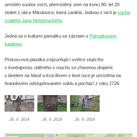
umístěn soubor soch, přemístěný sem na konci 80. let 20.
Socha Veledaněk v ZOO Hluboká
století z obce Mikolovice, která zanikla. Jednou z nich je
socha
Socha Koroun bezzubý v ZOO Hluboká
svatého Jana Nepomuckého
.
Socha Plejtvák obrovský v ZOO Hluboká
Jedná se o kulturní památku se záznam v
Památkovém
Socha Medvěd jeskynní v ZOO Hluboká
katalogu
:
Socha Mamutí lebka v ZOO Hluboká
Socha Mamut srstnatý v ZOO Hluboká
Pískovcová plastika znázorňující světce stojícího
Socha Orel v ZOO Hluboká
v kontrapostu, oděného v rouchu se zřasenou draperií,
Socha Vydry si hrají v ZOO Hluboká
s biretem na hlavě a krucifixem v levé ruce je umístěna na
hranolovém odstupňovaném soklu a pochází z roku 1726.
Socha Přátelství v ZOO Hluboká
Socha Matka příroda v ZOO Hluboká
Socha Lišky v ZOO Hluboká
Socha Kudlanka v ZOO Hluboká
26. 9. 2014
26. 9. 2014
26. 9. 2014
Socha Vlčice s mládětem v ZOO Hluboká
Socha Rys číhající na srnu v ZOO Hluboká