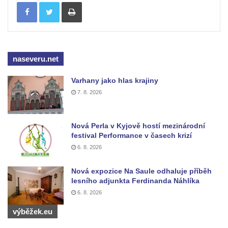
Tisknout
Socha Roháč v ZOO Hluboká
Socha Mystik v ZOO Hluboká
Reliéf Rodina a práce na budově záložny
naseveru.net
čp. 69/1 v Českých Budějovicích
Socha Jana Valeria Jirsíka u Černé věže v
Varhany jako hlas krajiny
Českých Budějovicích
7. 8. 2026
Socha Krista klesajícího pod křížem u
kostela svatého Mikuláše v Českých
Nová Perla v Kyjově hostí mezinárodní
Budějovicích
festival Performance v časech krizí
Socha svatého Jana Nepomuckého u
6. 8. 2026
kostela svaté Rodiny v Českých
Nová expozice Na Saule odhaluje příběh
Budějovicích
lesního adjunkta Ferdinanda Náhlíka
Socha S tebou v parku na Senovážném
6. 8. 2026
náměstí v Českých Budějovicích
výběžek.eu
Socha Tornádo v parku na Senovážném