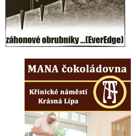
Sadech u Mlýnské stoky v Českých
Budějovicích
Sochy brouků u Mlýnské stoky v Českých
Budějovicích
Socha svatého Vincence Ferrerského na
nádvoří kláštera dominikánů v Českých
Budějovicích
Socha svatého Zachariáše na nádvoří
kláštera dominikánů v Českých
Budějovicích
Socha svatého Josefa na nádvoří kláštera
dominikánů v Českých Budějovicích
Socha svaté Anny na nádvoří kláštera
dominikánů v Českých Budějovicích
Socha svatého Dominika na nádvoří
kláštera dominikánů v Českých