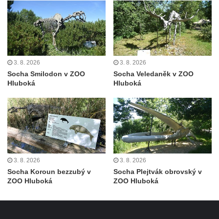
Pamětní deska Johanna Nepomuka
Fischera na domě čp. 5/16 na třídě 9.
května v Rumburku
Pamětní deska Johanna Neumanna
3. 8. 2026
3. 8. 2026
severně od Tokáně
Socha Smilodon v ZOO
Socha Veledaněk v ZOO
Obrázek svatého Huberta na buku svatého
Hluboká
Hluboká
Huberta
Obrázek svatého Jakuba na skále u cesty
východně od Srbské Kamenice
Busta Jana Amose Komenského na domě
čp. 37 v Račicích
3. 8. 2026
3. 8. 2026
Socha ležícího koně v Sadech
Socha Koroun bezzubý v
Socha Plejtvák obrovský v
Československé armády v Teplicích
ZOO Hluboká
ZOO Hluboká
Socha Medvídě v Tierpark Chemnitz
Sochy Ležící žena v Tierpark Chemnitz