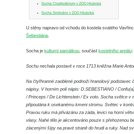
Socha Chalikotérium v ZOO Hluboká
Socha Smilodon v ZOO Hluboká
Socha Veledaněk v ZOO Hluboká
U stěny napravo od vchodu do kostela svatého Vavřin
Socha Koroun bezzubý v ZOO Hluboká
Šebestiána
.
Socha Plejtvák obrovský v ZOO Hluboká
Socha Medvěd jeskynní v ZOO Hluboká
Socha je
kulturní památkou
, součást
kostelního areálu
:
Socha Mamutí lebka v ZOO Hluboká
Sochu nechala postavit v roce 1713 kněžna Marie Anto
Socha Mamut srstnatý v ZOO Hluboká
Socha Orel v ZOO Hluboká
Na čtyřhranné zaoblené podnoži hranolový podstavec čl
Socha Vydry si hrají v ZOO Hluboká
nápisy. V horním poli nápis: D.SEBESTIANO / Confu(a)g
/ Princeps / De Lichtenstein / Ex voto. Socha světce v m
Socha Přátelství v ZOO Hluboká
připoutána k osekanému kmeni stromu. Světec v kontra
Socha Matka příroda v ZOO Hluboká
Pravou ruku má přivázánu za záda, levici na horní vět
Socha Lišky v ZOO Hluboká
vlasy. Nahé tělo je akcentováno pouze s přehozenou 
Socha Kudlanka v ZOO Hluboká
zlacenými šípy na pravé straně do hrudi a ruky. Nad s
Socha Vlčice s mládětem v ZOO Hluboká