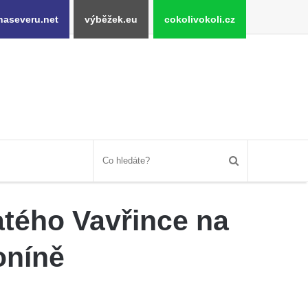
naseveru.net
výběžek.eu
cokolivokoli.cz
atého Vavřince na
oníně