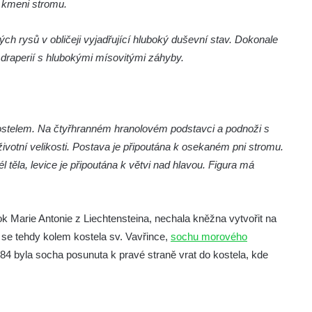
o kmeni stromu.
h rysů v obličeji vyjadřující hluboký duševní stav. Dokonale
draperií s hlubokými mísovitými záhyby.
ostelem. Na čtyřhranném hranolovém podstavci a podnoži s
votní velikosti. Postava je připoutána k osekaném pni stromu.
těla, levice je připoutána k větvi nad hlavou. Figura má
ok Marie Antonie z Liechtensteina, nechala kněžna vytvořit na
se tehdy kolem kostela sv. Vavřince,
sochu morového
784 byla socha posunuta k pravé straně vrat do kostela, kde