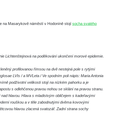
ce na Masarykově náměstí v Hodoníně stojí
socha svatého
nie Lichtenštejnová na poděkování ukončení morové epidemie.
eněný profilovanou římsou na dvě nestejná pole s rytými
Iosae LVIs / a MVLeta / Ve spodním poli nápis: Maria Antonia
írně podživotní velikosti stojí na nízkém pahorku a je
postu s odlehčenou pravou nohou se sklání na pravou stranu.
vi nad hlavou. Hlava s mladistvým obličejem s kadeřavými
bederní rouškou a v těle zabodnutými dvěma kovovými
větcovou hlavou zlacená svatozář. Zadní strana sochy