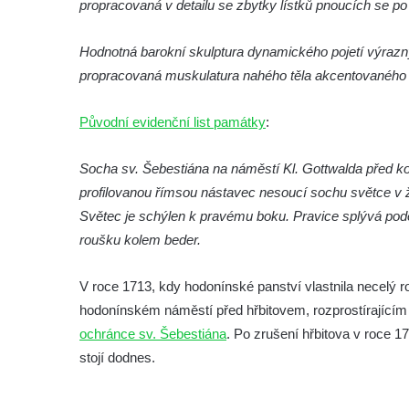
propracovaná v detailu se zbytky lístků pnoucích se p
Socha Rys číhající na srnu v ZOO Hluboká
Hodnotná barokní skulptura dynamického pojetí výraznýc
Socha Orlice v ZOO Hluboká
propracovaná muskulatura nahého těla akcentovaného 
Socha Tygr v ZOO Hluboká
Socha Želva v ZOO Hluboká
Původní evidenční list památky
:
Socha Kozorožec horský v ZOO Hluboká
Socha sv. Šebestiána na náměstí Kl. Gottwalda před k
Socha Včela v ZOO Hluboká
profilovanou římsou nástavec nesoucí sochu světce v ži
Socha Housenka v ZOO Hluboká
Světec je schýlen k pravému boku. Pravice splývá podél 
Socha Nosorožík v ZOO Hluboká
roušku kolem beder.
Socha Rosomák v ZOO Hluboká
Socha Beruška v ZOO Hluboká
V roce 1713, kdy hodonínské panství vlastnila necelý r
hodonínském náměstí před hřbitovem, rozprostírajícím 
Socha Vážka v ZOO Hluboká
ochránce sv. Šebestiána
. Po zrušení hřbitova v roce 1
Socha Volavka v ZOO Hluboká
stojí dodnes.
Flamingo trůn v ZOO Hluboká
Lavička Kůň Převalského v ZOO Hluboká