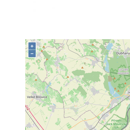
Lysá nad Labem, barokní město Šporkovo
Socha Opičákovník v ZOO Hluboká
Socha Roháč v ZOO Hluboká
Socha Mystik v ZOO Hluboká
Reliéf Rodina a práce na budově záložny
čp. 69/1 v Českých Budějovicích
Socha Jana Valeria Jirsíka u Černé věže v
Českých Budějovicích
Socha Krista klesajícího pod křížem u
kostela svatého Mikuláše v Českých
Budějovicích
Socha svatého Jana Nepomuckého u
kostela svaté Rodiny v Českých
Budějovicích
Socha S tebou v parku na Senovážném
náměstí v Českých Budějovicích