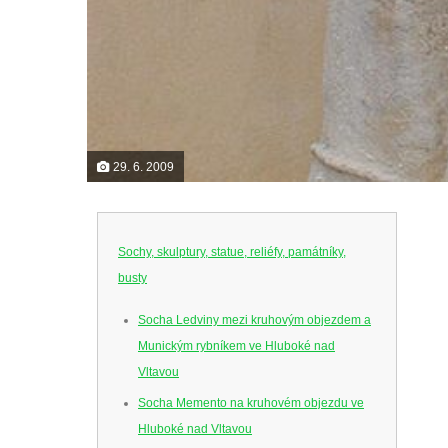
29. 6. 2009
Sochy, skulptury, statue, reliéfy, památníky,
busty
Socha Ledviny mezi kruhovým objezdem a
Munickým rybníkem ve Hluboké nad
Vltavou
Socha Memento na kruhovém objezdu ve
Hluboké nad Vltavou