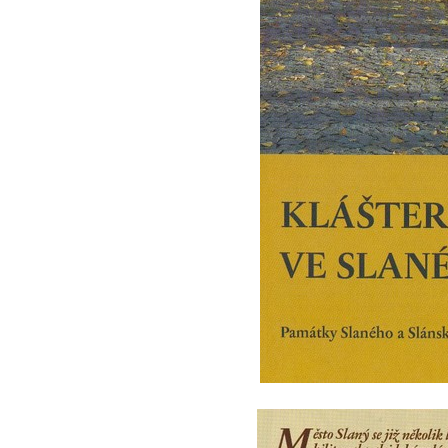
Socha Nosorožík v ZOO Hluboká
Socha Rosomák v ZOO Hluboká
Socha Beruška v ZOO Hluboká
Socha Vážka v ZOO Hluboká
Socha Volavka v ZOO Hluboká
Flamingo trůn v ZOO Hluboká
Lavička Kůň Převalského v ZOO Hluboká
Lysá nad Labem, barokní město Šporkovo
Socha Opičákovník v ZOO Hluboká
Socha Roháč v ZOO Hluboká
Socha Mystik v ZOO Hluboká
Reliéf Rodina a práce na budově záložny
čp. 69/1 v Českých Budějovicích
Socha Jana Valeria Jirsíka u Černé věže v