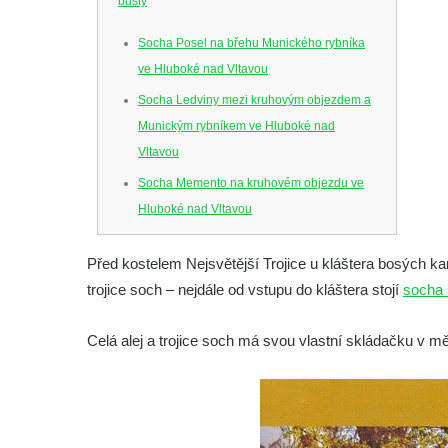
busty
Socha Posel na břehu Munického rybníka
ve Hluboké nad Vltavou
Socha Ledviny mezi kruhovým objezdem a
Munickým rybníkem ve Hluboké nad
Vltavou
Socha Memento na kruhovém objezdu ve
Hluboké nad Vltavou
Socha Chalikotérium v ZOO Hluboká
Před kostelem Nejsvětější Trojice u kláštera bosých kar
Socha Smilodon v ZOO Hluboká
trojice soch – nejdále od vstupu do kláštera stojí
socha 
Socha Veledaněk v ZOO Hluboká
Socha Koroun bezzubý v ZOO Hluboká
Celá alej a trojice soch má svou vlastní skládačku v 
Socha Plejtvák obrovský v ZOO Hluboká
Socha Medvěd jeskynní v ZOO Hluboká
Socha Mamutí lebka v ZOO Hluboká