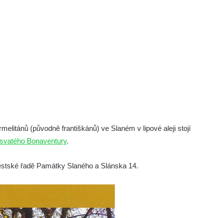
melitánů (původně františkánů) ve Slaném v lipové aleji stojí
svatého Bonaventury
.
městské řadě Památky Slaného a Slánska 14.