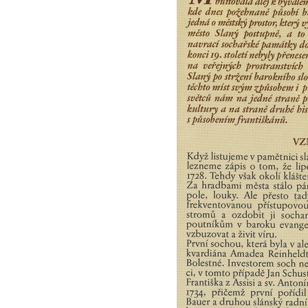
Českých Budějovicích
Socha Krista klesajícího pod křížem u
kostela svatého Mikuláše v Českých
Budějovicích
Socha svatého Jana Nepomuckého u
kostela svaté Rodiny v Českých
Budějovicích
Socha S tebou v parku na Senovážném
náměstí v Českých Budějovicích
Socha Tornádo v parku na Senovážném
náměstí v Českých Budějovicích
Sousoší Humanoidi na Lannově třídě v
Českých Budějovicích
Pomník Vojtěcha Adalberta Lanny v parku
Na Sadech v Českých Budějovicích
Pomník Přemysla Otakara II. v parku Na