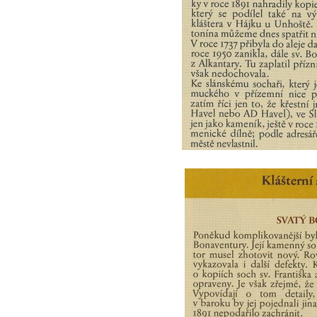
Sadech v Českých Budějovicích
Socha Mateřství v parku Na Sadech v
Českých Budějovicích
Památník Otokara Mokrého v parku Na
Sadech v Českých Budějovicích
Poslední dochovaný tramvajový sloup na
Pražské třídě v Českých Budějovicích
Socha Civilizovaní na Husově třídě v
Českých Budějovicích
Socha svatého Jana Nepomuckého Na
Sadech u Mlýnské stoky v Českých
Budějovicích
Sochy brouků u Mlýnské stoky v Českých
Budějovicích
Socha svatého Vincence Ferrerského na
nádvoří kláštera dominikánů v Českých