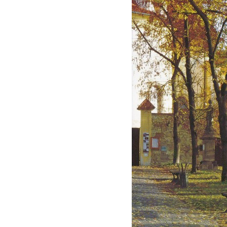
Socha Mamut srstnatý v ZOO Hluboká
Socha Orel v ZOO Hluboká
Socha Vydry si hrají v ZOO Hluboká
Socha Přátelství v ZOO Hluboká
Socha Matka příroda v ZOO Hluboká
Socha Lišky v ZOO Hluboká
Socha Kudlanka v ZOO Hluboká
Socha Vlčice s mládětem v ZOO Hluboká
Socha Rys číhající na srnu v ZOO Hluboká
Socha Orlice v ZOO Hluboká
Socha Tygr v ZOO Hluboká
Socha Želva v ZOO Hluboká
Socha Kozorožec horský v ZOO Hluboká
Socha Včela v ZOO Hluboká
Socha Housenka v ZOO Hluboká