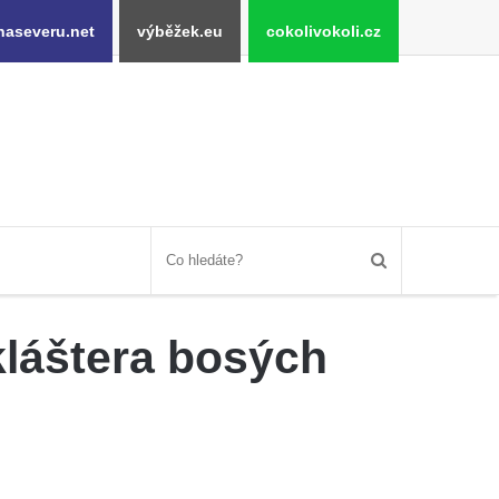
naseveru.net
výběžek.eu
cokolivokoli.cz
kláštera bosých